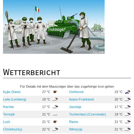
Wetterbericht
Für Details mit dem Mauszeiger über das zugehörige Icon gehen
Kyjiw (Kiew)
27 °C
Ushhorod
23 °C
Lwiw (Lemberg)
19 °C
Iwano-Frankiwsk
20 °C
Rachiw
17 °C
Jassinja
17 °C
Ternopil
21 °C
Tscherniwzi (Czernowitz)
19 °C
Luzk
21 °C
Riwne
21 °C
Chmelnyzkyj
22 °C
Winnyzja
21 °C