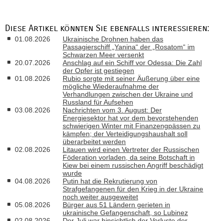
Diese Artikel könnten Sie ebenfalls interessieren:
01.08.2026
Ukrainische Drohnen haben das
Passagierschiff „Yanina“ der „Rosatom“ im
Schwarzen Meer versenkt
20.07.2026
Anschlag auf ein Schiff vor Odessa: Die Zahl
der Opfer ist gestiegen
01.08.2026
Rubio sorgte mit seiner Äußerung über eine
mögliche Wiederaufnahme der
Verhandlungen zwischen der Ukraine und
Russland für Aufsehen
03.08.2026
Nachrichten vom 3. August: Der
Energiesektor hat vor dem bevorstehenden
schwierigen Winter mit Finanzengpässen zu
kämpfen; der Verteidigungshaushalt soll
überarbeitet werden
02.08.2026
Litauen wird einen Vertreter der Russischen
Föderation vorladen, da seine Botschaft in
Kiew bei einem russischen Angriff beschädigt
wurde
04.08.2026
Putin hat die Rekrutierung von
Strafgefangenen für den Krieg in der Ukraine
noch weiter ausgeweitet
05.08.2026
Bürger aus 51 Ländern gerieten in
ukrainische Gefangenschaft, so Lubinez
02.08.2026
Der Juli war hinsichtlich der Verluste der