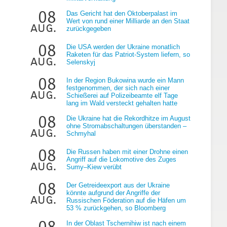
08
Das Gericht hat den Oktoberpalast im
Wert von rund einer Milliarde an den Staat
aug.
zurückgegeben
08
Die USA werden der Ukraine monatlich
Raketen für das Patriot-System liefern, so
aug.
Selenskyj
08
In der Region Bukowina wurde ein Mann
festgenommen, der sich nach einer
aug.
Schießerei auf Polizeibeamte elf Tage
lang im Wald versteckt gehalten hatte
08
Die Ukraine hat die Rekordhitze im August
ohne Stromabschaltungen überstanden –
aug.
Schmyhal
08
Die Russen haben mit einer Drohne einen
Angriff auf die Lokomotive des Zuges
aug.
Sumy–Kiew verübt
08
Der Getreideexport aus der Ukraine
könnte aufgrund der Angriffe der
aug.
Russischen Föderation auf die Häfen um
53 % zurückgehen, so Bloomberg
08
In der Oblast Tschernihiw ist nach einem