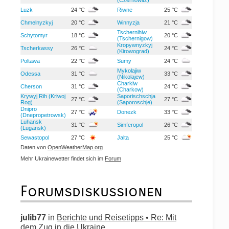
Luzk
24 °C
Riwne
25 °C
Chmelnyzkyj
20 °C
Winnyzja
21 °C
Tschernihiw
Schytomyr
18 °C
20 °C
(Tschernigow)
Kropywnyzkyj
Tscherkassy
26 °C
24 °C
(Kirowograd)
Poltawa
22 °C
Sumy
24 °C
Mykolajiw
Odessa
31 °C
33 °C
(Nikolajew)
Charkiw
Cherson
31 °C
24 °C
(Charkow)
Krywyj Rih (Kriwoj
Saporischschja
27 °C
27 °C
Rog)
(Saporoschje)
Dnipro
27 °C
Donezk
33 °C
(Dnepropetrowsk)
Luhansk
31 °C
Simferopol
26 °C
(Lugansk)
Sewastopol
27 °C
Jalta
25 °C
Daten von
OpenWeatherMap.org
Mehr Ukrainewetter findet sich im
Forum
Forumsdiskussionen
julib77
in
Berichte und Reisetipps • Re: Mit
dem Zug in die Ukraine