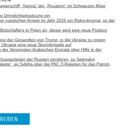
gierschiff „Yanina“ der „Rosatom“ im Schwarzen Meer
e Dringlichkeitssitzung ein
e der russischen Armee im Jahr 2026 ein Rekordmonat, so der
otschafters in Polen an; dieser wird eine neue Position
läne der Gesandten von Trump, in die Ukraine zu reisen
r Ukraine eine neue Sturmbrigade auf
der Vereinigten Arabischen Emirate über Hilfe in der
bschussanlagen der Russen zerstören, so Selenskyj
kete“, so Sybiha über die PAC-3-Raketen für das Patriot-
REIBEN