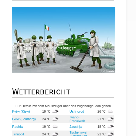
Wetterbericht
Für Details mit dem Mauszeiger über das zugehörige Icon gehen
Kyjiw (Kiew)
19 °C
Ushhorod
26 °C
Iwano-
Lwiw (Lemberg)
24 °C
21 °C
Frankiwsk
Rachiw
19 °C
Jassinja
18 °C
Tscherniwzi
Ternopil
24 °C
21 °C
(Czernowitz)