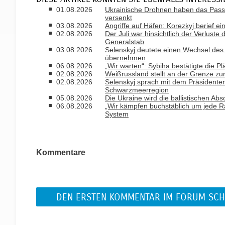
01.08.2026
Ukrainische Drohnen haben das Passa
versenkt
03.08.2026
Angriffe auf Häfen: Korezkyj berief ein
02.08.2026
Der Juli war hinsichtlich der Verlust
Generalstab
03.08.2026
Selenskyj deutete einen Wechsel des B
übernehmen
06.08.2026
„Wir warten“: Sybiha bestätigte die P
02.08.2026
Weißrussland stellt an der Grenze zu
02.08.2026
Selenskyj sprach mit dem Präsidenten 
Schwarzmeerregion
05.08.2026
Die Ukraine wird die ballistischen A
06.08.2026
„Wir kämpfen buchstäblich um jede Ra
System
Kommentare
DEN ERSTEN KOMMENTAR IM FORUM SCH