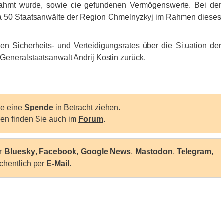
nahmt wurde, sowie die gefundenen Vermögenswerte. Bei der
a 50 Staatsanwälte der Region Chmelnyzkyj im Rahmen diese
en Sicherheits- und Verteidigungsrates über die Situation der
Generalstaatsanwalt Andrij Kostin zurück.
Sie eine
Spende
in Betracht ziehen.
en finden Sie auch im
Forum
.
er
Bluesky
,
Facebook
,
Google News
,
Mastodon
,
Telegram
,
chentlich per
E-Mail
.