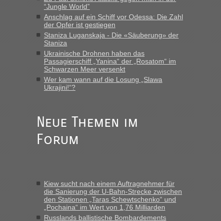
LeoExpress ist - und nur auf deren Webseite kann man die
“Jungle World”
Fahrkarten kaufen. Zumindest ist es die erste Umsteigefreie
Anschlag auf ein Schiff vor Odessa: Die Zahl
Verbindung von Deutschland...“
der Opfer ist gestiegen
Staniza Luganskaja - Die «Säuberung» der
Staniza
Eric
in
Recht, Visa und Dokumente • Re: Deklaration
gebrauchter Kleidung beim Zoll
Ukrainische Drohnen haben das
Passagierschiff „Yanina“ der „Rosatom“ im
„Vielen Dank, mit einem Briefchen meiner Frau im Gepäck
Schwarzen Meer versenkt
gab es keine Probleme“
Wer kam wann auf die Losung „Slawa
Ukrajini!“?
Anuleb
in
Recht, Visa und Dokumente • Re: Seit Anfang
des Jahres haben die Zollbeamten Verstöße im Wert von
fast 11 Milliarden aufgedeckt
Neue Themen im
„Am besten wäre natürlich, wenn die Frau mit dabei ist.
Forum
Alleinreisende Männer stehen schließlich immer unter
Verdacht.“
Frank
in
Recht, Visa und Dokumente • Re: Seit Anfang des
Jahres haben die Zollbeamten Verstöße im Wert von fast 11
Kiew sucht nach einem Auftragnehmer für
Milliarden aufgedeckt
die Sanierung der U-Bahn-Strecke zwischen
den Stationen „Taras Schewtschenko“ und
„Kein Zoll. Du musst an sich nur sagen dass das privat ist
„Pochaina“ im Wert von 1,76 Milliarden
und du nicht damit handeln willst. So lange das nicht
Russlands ballistische Bombardements
Originalverpackt ist und ersichlich das nicht neu sollte es