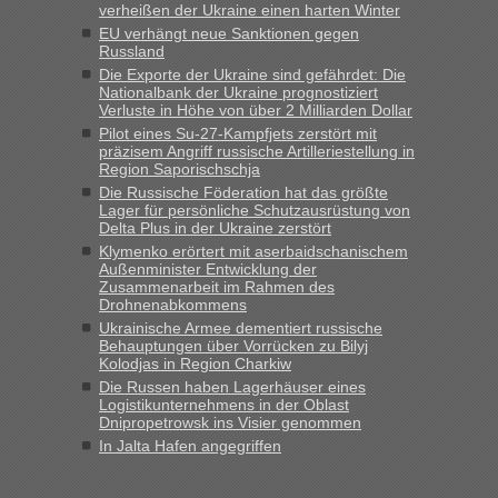
verheißen der Ukraine einen harten Winter
keine Probleme geben“
EU verhängt neue Sanktionen gegen
Russland
Eric
in
Recht, Visa und Dokumente • Deklaration
Die Exporte der Ukraine sind gefährdet: Die
gebrauchter Kleidung beim Zoll
Nationalbank der Ukraine prognostiziert
Verluste in Höhe von über 2 Milliarden Dollar
„Hallo Leute, ich weiß nicht, ob ich hier richtig bin mit meiner
Pilot eines Su-27-Kampfjets zerstört mit
Anfrage. Ich möchte 4 Umzugskartons mit gebrauchter
präzisem Angriff russische Artilleriestellung in
Straßen Kleidung bei der Einreise in die Ukraine
Region Saporischschja
mitnehmen. Es ist gebrauchte Kleidung...“
Die Russische Föderation hat das größte
Lager für persönliche Schutzausrüstung von
lev
in
Berichte und Reisetipps • Re: An welchem
Delta Plus in der Ukraine zerstört
Grenzübergang zwischen Polen und der Ukraine geht es am
Klymenko erörtert mit aserbaidschanischem
schnellsten?
Außenminister Entwicklung der
Zusammenarbeit im Rahmen des
„Wir sind mit unserem Wohnmobil, wie geplant am Montag
Drohnenabkommens
15.6. in Krakovets rüber. Sehr zeitig los gegen 5 Uhr in der
Ukrainische Armee dementiert russische
Früh. Mit sehr sehr wenig Verkehr, super bis zur Grenze. Nur
Behauptungen über Vorrücken zu Bilyj
8 PKW vor der Schranke....“
Kolodjas in Region Charkiw
Die Russen haben Lagerhäuser eines
Frank
in
Berichte und Reisetipps • Re: An welchem
Logistikunternehmens in der Oblast
Grenzübergang zwischen Polen und der Ukraine geht es am
Dnipropetrowsk ins Visier genommen
schnellsten?
In Jalta Hafen angegriffen
„Gestern 6 Stunden warten vor der Grenze Richtung Polen
in Krakowez mit dem Kleinbus. Abfertigung ging dann