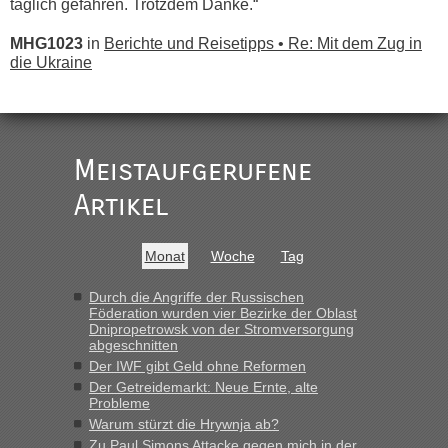
täglich gefahren. Trotzdem Danke.“
MHG1023
in
Berichte und Reisetipps • Re: Mit dem Zug in
die Ukraine
„
Der Link zum Anbieter ist ja da.
Meistaufgerufene
Ist korrekt, aber ich finde man hätte trotzdem im Text gleich
darauf hinweisen können.
Artikel
War aber nicht "böse" gemeint ...
Bis jetzt sind die Tickets auch noch nicht auf der Webseite
buchbar - warum auch immer ...
Monat
Woche
Tag
Hab´s versucht - bekomme aber immer angezeigt "auf dieser
Strecke fahren wir nicht"
Durch die Angriffe der Russischen
Föderation wurden vier Bezirke der Oblast
Dnipropetrowsk von der Stromversorgung
abgeschnitten
“
Der IWF gibt Geld ohne Reformen
Der Getreidemarkt: Neue Ernte, alte
MHG1023
in
Berichte und Reisetipps • Re: Mit dem Zug in
Probleme
die Ukraine
Warum stürzt die Hrywnja ab?
„Man sollte aber explizit dazu schreiben, daß es ein Zug von
Zu Paul Simons Attacke gegen mich in der