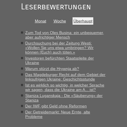
Leserbewertungen
schnell da auch Passagiere mit EU-Pass dabei waren“
Bernd D-UA
in
Berichte und Reisetipps • Re: An welchem
Monat
Woche
Überhaupt
Grenzübergang zwischen Polen und der Ukraine geht es am
schnellsten?
Zum Tod von Oles Busina: ein unbequemer,
„Bin am Montag 15.6.26 um 8 Uhr in Urgyniw ausgereist,
aber aufrichtiger Mensch
das erste Mal an einem Montagmorgen ca. 15 Fahrzeuge
Durchsuchung bei der Zeitung Westi:
vor mir, bin sonst der Erste oder Zweite, egal, nach ca 20
«Wollen Sie uns etwa umbringen? Wir
Minuten wurde dann die nächste Welle...“
können (Euch) auch töten.»
Investoren befürchten Staatspleite der
lev
in
Berichte und Reisetipps • Re: An welchem
Ukraine
Grenzübergang zwischen Polen und der Ukraine geht es am
Warum stürzt die Hrywnja ab?
schnellsten?
Das Magdeburger Recht auf dem Gebiet der
linksufrigen Ukraine: Geschichtsstunde
„Derzeit, ist es überall sehr voll an den Grenzen Ukraine/
Ist es wirklich so wichtig, in welcher Sprache
Polen. Zb. Krakovets 100 PKW ca. 10 h Wartezeit. Wollen
wir sagen, dass die Ukraine am A... ist?
Montag rüber, versuchen es sehr früh.“
Staniza Luganskaja - Die «Säuberung» der
Staniza
Der IWF gibt Geld ohne Reformen
Der Getreidemarkt: Neue Ernte, alte
Probleme