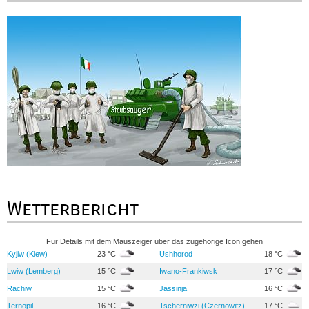
Wetterbericht
Für Details mit dem Mauszeiger über das zugehörige Icon gehen
Kyjiw (Kiew)
23 °C
Ushhorod
18 °C
Lwiw (Lemberg)
15 °C
Iwano-Frankiwsk
17 °C
Rachiw
15 °C
Jassinja
16 °C
Ternopil
16 °C
Tscherniwzi (Czernowitz)
17 °C