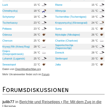
Luzk
15 °C
Riwne
15 °C
Chmelnyzkyj
18 °C
Winnyzja
21 °C
Schytomyr
18 °C
Tschernihiw (Tschernigow)
19 °C
Tscherkassy
23 °C
Kropywnyzkyj (Kirowograd)
24 °C
Poltawa
23 °C
Sumy
21 °C
Odessa
26 °C
Mykolajiw (Nikolajew)
26 °C
Cherson
25 °C
Charkiw (Charkow)
26 °C
Saporischschja
Krywyj Rih (Kriwoj Rog)
28 °C
29 °C
(Saporoschje)
Dnipro
26 °C
Donezk
28 °C
(Dnepropetrowsk)
Luhansk (Lugansk)
25 °C
Simferopol
20 °C
Sewastopol
22 °C
Jalta
23 °C
Daten von
OpenWeatherMap.org
Mehr Ukrainewetter findet sich im
Forum
Forumsdiskussionen
julib77
in
Berichte und Reisetipps • Re: Mit dem Zug in die
Ukraine