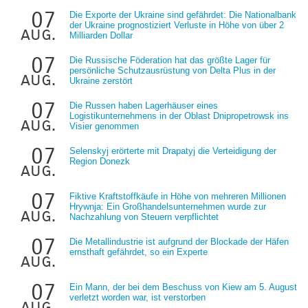
07
Die Exporte der Ukraine sind gefährdet: Die Nationalbank
der Ukraine prognostiziert Verluste in Höhe von über 2
aug.
Milliarden Dollar
07
Die Russische Föderation hat das größte Lager für
persönliche Schutzausrüstung von Delta Plus in der
aug.
Ukraine zerstört
07
Die Russen haben Lagerhäuser eines
Logistikunternehmens in der Oblast Dnipropetrowsk ins
aug.
Visier genommen
07
Selenskyj erörterte mit Drapatyj die Verteidigung der
Region Donezk
aug.
07
Fiktive Kraftstoffkäufe in Höhe von mehreren Millionen
Hrywnja: Ein Großhandelsunternehmen wurde zur
aug.
Nachzahlung von Steuern verpflichtet
07
Die Metallindustrie ist aufgrund der Blockade der Häfen
ernsthaft gefährdet, so ein Experte
aug.
07
Ein Mann, der bei dem Beschuss von Kiew am 5. August
verletzt worden war, ist verstorben
aug.