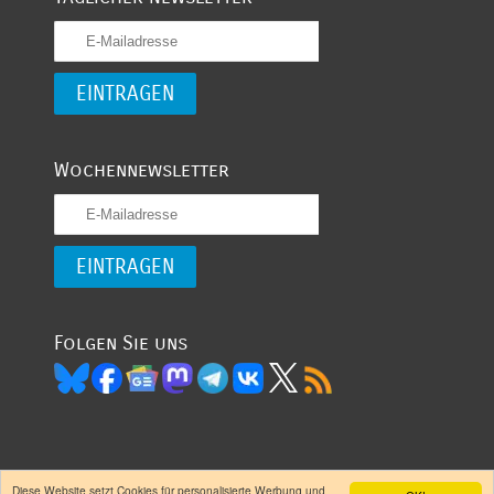
Wochennewsletter
Folgen Sie uns
Diese Website setzt Cookies für personalisierte Werbung und