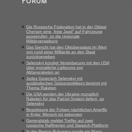
Forum
Die Russische Föderation hat in der Oblast
Cherson eine „freie Jagd“ auf Fahrzeuge
ausgerufen, so die regionale
Militärverwaltung
Das Gericht hat den Oktoberpalast im Wert
von rund einer Milliarde an den Staat
zurückgegeben
Selenskyj kündigt Vereinbarung mit den USA
über monatliche Lieferung von
Abfangraketen an
Jedes Gespräch Selenskyj mit
ausländischen Spitzenpolitikern beginnt mit
Thema Raketen
Die USA werden der Ukraine monatlich
Raketen für das Patriot-System liefern, so
Selenskyj
Beseitigung der Folgen nächtlichen Angriffs
in Kyjiw: Mensch tot geborgen
Generalstab meldet Treffer auf zwei
russische Raffinerien und Siwasch-Plattform
In der Region Bukowina wurde ein Mann