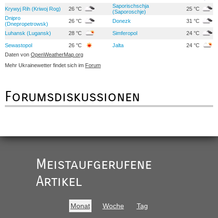
Saporischschja
Krywyj Rih (Kriwoj Rog)
26 °C
25 °C
(Saporoschje)
Dnipro
26 °C
Donezk
31 °C
(Dnepropetrowsk)
Luhansk (Lugansk)
28 °C
Simferopol
24 °C
Sewastopol
26 °C
Jalta
24 °C
Daten von
OpenWeatherMap.org
Mehr Ukrainewetter findet sich im
Forum
Forumsdiskussionen
Meistaufgerufene
Artikel
Monat
Woche
Tag