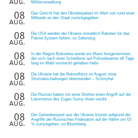
aug.
Militärverwaltung
08
Das Gericht hat den Oktoberpalast im Wert von rund einer
Milliarde an den Staat zurückgegeben
aug.
08
Die USA werden der Ukraine monatlich Raketen für das
Patriot-System liefern, so Selenskyj
aug.
08
In der Region Bukowina wurde ein Mann festgenommen,
der sich nach einer Schießerei auf Polizeibeamte elf Tage
aug.
lang im Wald versteckt gehalten hatte
08
Die Ukraine hat die Rekordhitze im August ohne
Stromabschaltungen überstanden – Schmyhal
aug.
08
Die Russen haben mit einer Drohne einen Angriff auf die
Lokomotive des Zuges Sumy–Kiew verübt
aug.
08
Der Getreideexport aus der Ukraine könnte aufgrund der
Angriffe der Russischen Föderation auf die Häfen um 53
aug.
% zurückgehen, so Bloomberg