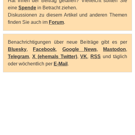
Hat Ihnen der Beitrag gefallen? Vielleicht sollten Sie
eine
Spende
in Betracht ziehen.
Diskussionen zu diesem Artikel und anderen Themen
finden Sie auch im
Forum
.
Benachrichtigungen über neue Beiträge gibt es per
Bluesky
,
Facebook
,
Google News
,
Mastodon
,
Telegram
,
X (ehemals Twitter)
,
VK
,
RSS
und täglich
oder wöchentlich per
E-Mail
.