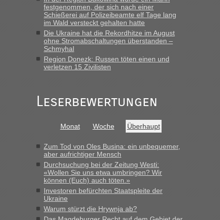
festgenommen, der sich nach einer
Schießerei auf Polizeibeamte elf Tage lang
im Wald versteckt gehalten hatte
Die Ukraine hat die Rekordhitze im August
ohne Stromabschaltungen überstanden –
Schmyhal
Region Donezk: Russen töten einen und
verletzen 15 Zivilisten
Leserbewertungen
Monat
Woche
Überhaupt
Zum Tod von Oles Busina: ein unbequemer,
aber aufrichtiger Mensch
Durchsuchung bei der Zeitung Westi:
«Wollen Sie uns etwa umbringen? Wir
können (Euch) auch töten.»
Investoren befürchten Staatspleite der
Ukraine
Warum stürzt die Hrywnja ab?
Das Magdeburger Recht auf dem Gebiet der