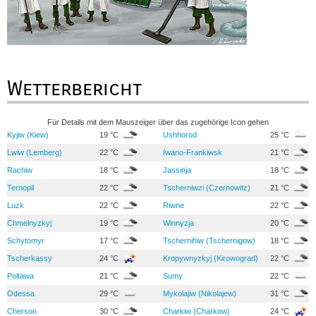
Wetterbericht
Für Details mit dem Mauszeiger über das zugehörige Icon gehen
Kyjiw (Kiew)
19 °C
Ushhorod
25 °C
Lwiw (Lemberg)
22 °C
Iwano-Frankiwsk
21 °C
Rachiw
18 °C
Jassinja
18 °C
Ternopil
22 °C
Tscherniwzi (Czernowitz)
21 °C
Luzk
22 °C
Riwne
22 °C
Chmelnyzkyj
19 °C
Winnyzja
20 °C
Schytomyr
17 °C
Tschernihiw (Tschernigow)
18 °C
Tscherkassy
24 °C
Kropywnyzkyj (Kirowograd)
22 °C
Poltawa
21 °C
Sumy
22 °C
Odessa
29 °C
Mykolajiw (Nikolajew)
31 °C
Cherson
30 °C
Charkiw (Charkow)
24 °C