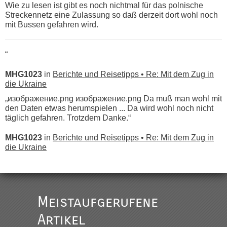
Wie zu lesen ist gibt es noch nichtmal für das polnische
Streckennetz eine Zulassung so daß derzeit dort wohl noch
mit Bussen gefahren wird.
“
MHG1023
in
Berichte und Reisetipps • Re: Mit dem Zug in
die Ukraine
„изображение.png изображение.png Da muß man wohl mit
den Daten etwas herumspielen ... Da wird wohl noch nicht
täglich gefahren. Trotzdem Danke.“
MHG1023
in
Berichte und Reisetipps • Re: Mit dem Zug in
die Ukraine
„
Der Link zum Anbieter ist ja da.
Meistaufgerufene
Ist korrekt, aber ich finde man hätte trotzdem im Text gleich
darauf hinweisen können.
Artikel
War aber nicht "böse" gemeint ...