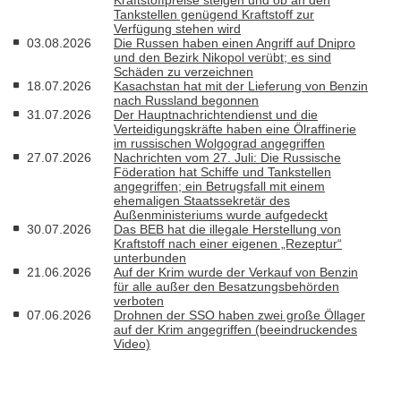
Tankstellen genügend Kraftstoff zur
Verfügung stehen wird
03.08.2026
Die Russen haben einen Angriff auf Dnipro
und den Bezirk Nikopol verübt; es sind
Schäden zu verzeichnen
18.07.2026
Kasachstan hat mit der Lieferung von Benzin
nach Russland begonnen
31.07.2026
Der Hauptnachrichtendienst und die
Verteidigungskräfte haben eine Ölraffinerie
im russischen Wolgograd angegriffen
27.07.2026
Nachrichten vom 27. Juli: Die Russische
Föderation hat Schiffe und Tankstellen
angegriffen; ein Betrugsfall mit einem
ehemaligen Staatssekretär des
Außenministeriums wurde aufgedeckt
30.07.2026
Das BEB hat die illegale Herstellung von
Kraftstoff nach einer eigenen „Rezeptur“
unterbunden
21.06.2026
Auf der Krim wurde der Verkauf von Benzin
für alle außer den Besatzungsbehörden
verboten
07.06.2026
Drohnen der SSO haben zwei große Öllager
auf der Krim angegriffen (beeindruckendes
Video)