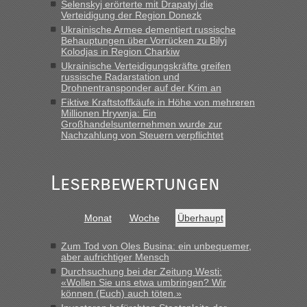
Selenskyj erörterte mit Drapatyj die
schnellsten?
Verteidigung der Region Donezk
Ukrainische Armee dementiert russische
„Wir sind mit unserem Wohnmobil, wie geplant am Montag
Behauptungen über Vorrücken zu Bilyj
15.6. in Krakovets rüber. Sehr zeitig los gegen 5 Uhr in der
Kolodjas in Region Charkiw
Früh. Mit sehr sehr wenig Verkehr, super bis zur Grenze. Nur
Ukrainische Verteidigungskräfte greifen
8 PKW vor der Schranke....“
russische Radarstation und
Drohnentransponder auf der Krim an
Frank
in
Berichte und Reisetipps • Re: An welchem
Fiktive Kraftstoffkäufe in Höhe von mehreren
Grenzübergang zwischen Polen und der Ukraine geht es am
Millionen Hrywnja: Ein
schnellsten?
Großhandelsunternehmen wurde zur
Nachzahlung von Steuern verpflichtet
„Gestern 6 Stunden warten vor der Grenze Richtung Polen
in Krakowez mit dem Kleinbus. Abfertigung ging dann
schnell da auch Passagiere mit EU-Pass dabei waren“
Leserbewertungen
Bernd D-UA
in
Berichte und Reisetipps • Re: An welchem
Grenzübergang zwischen Polen und der Ukraine geht es am
Monat
Woche
Überhaupt
schnellsten?
„Bin am Montag 15.6.26 um 8 Uhr in Urgyniw ausgereist,
Zum Tod von Oles Busina: ein unbequemer,
das erste Mal an einem Montagmorgen ca. 15 Fahrzeuge
aber aufrichtiger Mensch
vor mir, bin sonst der Erste oder Zweite, egal, nach ca 20
Durchsuchung bei der Zeitung Westi:
Minuten wurde dann die nächste Welle...“
«Wollen Sie uns etwa umbringen? Wir
können (Euch) auch töten.»