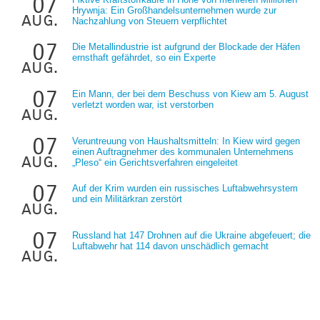
07
Hrywnja: Ein Großhandelsunternehmen wurde zur
aug.
Nachzahlung von Steuern verpflichtet
07
Die Metallindustrie ist aufgrund der Blockade der Häfen
ernsthaft gefährdet, so ein Experte
aug.
07
Ein Mann, der bei dem Beschuss von Kiew am 5. August
verletzt worden war, ist verstorben
aug.
07
Veruntreuung von Haushaltsmitteln: In Kiew wird gegen
einen Auftragnehmer des kommunalen Unternehmens
aug.
„Pleso“ ein Gerichtsverfahren eingeleitet
07
Auf der Krim wurden ein russisches Luftabwehrsystem
und ein Militärkran zerstört
aug.
07
Russland hat 147 Drohnen auf die Ukraine abgefeuert; die
Luftabwehr hat 114 davon unschädlich gemacht
aug.