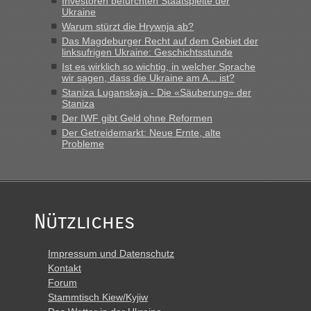
lev
in
Berichte und Reisetipps • Re: An welchem
Investoren befürchten Staatspleite der
Ukraine
Grenzübergang zwischen Polen und der Ukraine geht es am
schnellsten?
Warum stürzt die Hrywnja ab?
Das Magdeburger Recht auf dem Gebiet der
„Derzeit, ist es überall sehr voll an den Grenzen Ukraine/
linksufrigen Ukraine: Geschichtsstunde
Polen. Zb. Krakovets 100 PKW ca. 10 h Wartezeit. Wollen
Ist es wirklich so wichtig, in welcher Sprache
Montag rüber, versuchen es sehr früh.“
wir sagen, dass die Ukraine am A... ist?
Staniza Luganskaja - Die «Säuberung» der
Staniza
Der IWF gibt Geld ohne Reformen
Der Getreidemarkt: Neue Ernte, alte
Probleme
Nützliches
Impressum und Datenschutz
Kontakt
Forum
Stammtisch Kiew/Kyjiw