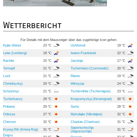
Wetterbericht
Für Details mit dem Mauszeiger über das zugehörige Icon gehen
Kyjiw (Kiew)
23 °C
Ushhorod
19 °C
Lwiw (Lemberg)
18 °C
Iwano-Frankiwsk
22 °C
Rachiw
15 °C
Jassinja
17 °C
Ternopil
21 °C
Tscherniwzi (Czernowitz)
20 °C
Luzk
21 °C
Riwne
19 °C
Chmelnyzkyj
20 °C
Winnyzja
24 °C
Schytomyr
21 °C
Tschernihiw (Tschernigow)
23 °C
Tscherkassy
28 °C
Kropywnyzkyj (Kirowograd)
30 °C
Poltawa
29 °C
Sumy
28 °C
Odessa
27 °C
Mykolajiw (Nikolajew)
32 °C
Cherson
32 °C
Charkiw (Charkow)
31 °C
Saporischschja
Krywyj Rih (Kriwoj Rog)
31 °C
31 °C
(Saporoschje)
Dnipro
32 °C
Donezk
32 °C