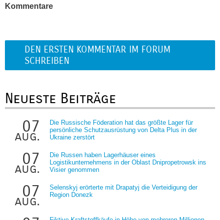
Kommentare
DEN ERSTEN KOMMENTAR IM FORUM
SCHREIBEN
Neueste Beiträge
07
Die Russische Föderation hat das größte Lager für
persönliche Schutzausrüstung von Delta Plus in der
aug.
Ukraine zerstört
07
Die Russen haben Lagerhäuser eines
Logistikunternehmens in der Oblast Dnipropetrowsk ins
aug.
Visier genommen
07
Selenskyj erörterte mit Drapatyj die Verteidigung der
Region Donezk
aug.
Fiktive Kraftstoffkäufe in Höhe von mehreren Millionen