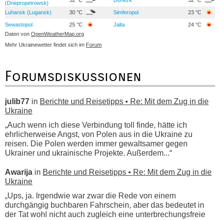
(Dnepropetrowsk)
Luhansk (Lugansk)
30 °C
Simferopol
23 °C
Sewastopol
25 °C
Jalta
24 °C
Daten von
OpenWeatherMap.org
Mehr Ukrainewetter findet sich im
Forum
Forumsdiskussionen
julib77
in
Berichte und Reisetipps • Re: Mit dem Zug in die
Ukraine
„Auch wenn ich diese Verbindung toll finde, hätte ich
ehrlicherweise Angst, von Polen aus in die Ukraine zu
reisen. Die Polen werden immer gewaltsamer gegen
Ukrainer und ukrainische Projekte. Außerdem...“
Awarija
in
Berichte und Reisetipps • Re: Mit dem Zug in die
Ukraine
„Ups, ja. Irgendwie war zwar die Rede von einem
durchgängig buchbaren Fahrschein, aber das bedeutet in
der Tat wohl nicht auch zugleich eine unterbrechungsfreie