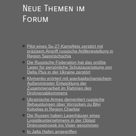
fast 11 Milliarden aufgedeckt
Neue Themen im
„Am besten wäre natürlich, wenn die Frau mit dabei ist.
Forum
Alleinreisende Männer stehen schließlich immer unter
Verdacht.“
Frank
in
Recht, Visa und Dokumente • Re: Seit Anfang des
Jahres haben die Zollbeamten Verstöße im Wert von fast 11
Pilot eines Su-27-Kampfjets zerstört mit
Milliarden aufgedeckt
präzisem Angriff russische Artilleriestellung in
Region Saporischschja
„Kein Zoll. Du musst an sich nur sagen dass das privat ist
und du nicht damit handeln willst. So lange das nicht
Die Russische Föderation hat das größte
Lager für persönliche Schutzausrüstung von
Originalverpackt ist und ersichlich das nicht neu sollte es
Delta Plus in der Ukraine zerstört
keine Probleme geben“
Klymenko erörtert mit aserbaidschanischem
Außenminister Entwicklung der
Eric
in
Recht, Visa und Dokumente • Deklaration
Zusammenarbeit im Rahmen des
gebrauchter Kleidung beim Zoll
Drohnenabkommens
Ukrainische Armee dementiert russische
„Hallo Leute, ich weiß nicht, ob ich hier richtig bin mit meiner
Behauptungen über Vorrücken zu Bilyj
Anfrage. Ich möchte 4 Umzugskartons mit gebrauchter
Kolodjas in Region Charkiw
Straßen Kleidung bei der Einreise in die Ukraine
Die Russen haben Lagerhäuser eines
mitnehmen. Es ist gebrauchte Kleidung...“
Logistikunternehmens in der Oblast
Dnipropetrowsk ins Visier genommen
lev
in
Berichte und Reisetipps • Re: An welchem
In Jalta Hafen angegriffen
Grenzübergang zwischen Polen und der Ukraine geht es am