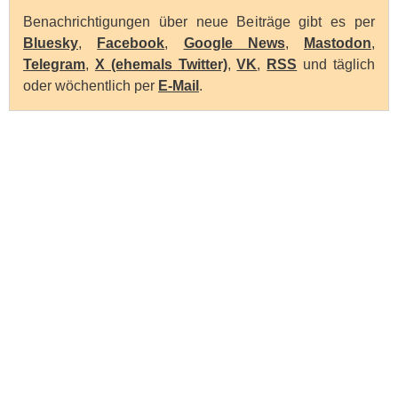
Benachrichtigungen über neue Beiträge gibt es per
Bluesky
,
Facebook
,
Google News
,
Mastodon
,
Telegram
,
X (ehemals Twitter)
,
VK
,
RSS
und täglich
oder wöchentlich per
E-Mail
.