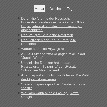
Bis jetzt sind die Tickets auch noch nicht auf der Webseite
buchbar - warum auch immer ...
Monat
Woche
Tag
Hab´s versucht - bekomme aber immer angezeigt "auf dieser
Strecke fahren wir nicht"
Durch die Angriffe der Russischen
Föderation wurden vier Bezirke der Oblast
Dnipropetrowsk von der Stromversorgung
abgeschnitten
“
Der IWF gibt Geld ohne Reformen
Der Getreidemarkt: Neue Ernte, alte
MHG1023
in
Berichte und Reisetipps • Re: Mit dem Zug in
Probleme
die Ukraine
Warum stürzt die Hrywnja ab?
„Man sollte aber explizit dazu schreiben, daß es ein Zug von
Zu Paul Simons Attacke gegen mich in der
LeoExpress ist - und nur auf deren Webseite kann man die
“Jungle World”
Fahrkarten kaufen. Zumindest ist es die erste Umsteigefreie
Ukrainische Drohnen haben das
Verbindung von Deutschland...“
Passagierschiff „Yanina“ der „Rosatom“ im
Schwarzen Meer versenkt
Anschlag auf ein Schiff vor Odessa: Die Zahl
Eric
in
Recht, Visa und Dokumente • Re: Deklaration
der Opfer ist gestiegen
gebrauchter Kleidung beim Zoll
Staniza Luganskaja - Die «Säuberung» der
„Vielen Dank, mit einem Briefchen meiner Frau im Gepäck
Staniza
gab es keine Probleme“
Wer kam wann auf die Losung „Slawa
Ukrajini!“?
Anuleb
in
Recht, Visa und Dokumente • Re: Seit Anfang
des Jahres haben die Zollbeamten Verstöße im Wert von