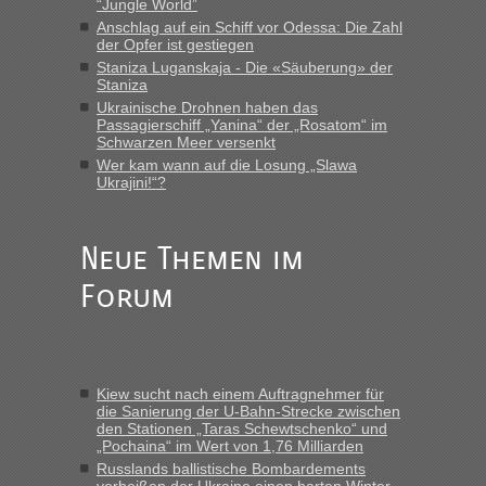
“Jungle World”
„Kein Zoll. Du musst an sich nur sagen dass das privat ist
Anschlag auf ein Schiff vor Odessa: Die Zahl
und du nicht damit handeln willst. So lange das nicht
der Opfer ist gestiegen
Originalverpackt ist und ersichlich das nicht neu sollte es
Staniza Luganskaja - Die «Säuberung» der
keine Probleme geben“
Staniza
Ukrainische Drohnen haben das
Recht, Visa und Dokumente • Deklaration
Passagierschiff „Yanina“ der „Rosatom“ im
Eric
in
Schwarzen Meer versenkt
gebrauchter Kleidung beim Zoll
Wer kam wann auf die Losung „Slawa
Ukrajini!“?
„Hallo Leute, ich weiß nicht, ob ich hier richtig bin mit meiner
Anfrage. Ich möchte 4 Umzugskartons mit gebrauchter
Straßen Kleidung bei der Einreise in die Ukraine
mitnehmen. Es ist gebrauchte Kleidung...“
Neue Themen im
Forum
Berichte und Reisetipps • Re: An welchem
lev
in
Grenzübergang zwischen Polen und der Ukraine
geht es am schnellsten?
„Wir sind mit unserem Wohnmobil, wie geplant am Montag
Kiew sucht nach einem Auftragnehmer für
15.6. in Krakovets rüber. Sehr zeitig los gegen 5 Uhr in der
die Sanierung der U-Bahn-Strecke zwischen
Früh. Mit sehr sehr wenig Verkehr, super bis zur Grenze. Nur
den Stationen „Taras Schewtschenko“ und
8 PKW vor der Schranke....“
„Pochaina“ im Wert von 1,76 Milliarden
Russlands ballistische Bombardements
Berichte und Reisetipps • Re: An welchem
Frank
in