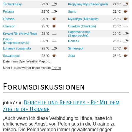
Tscherkassy
23 °C
Kropywnyzkyj (Kirowograd)
24 °C
Poltawa
23 °C
Sumy
21 °C
Odessa
26 °C
Mykolajiw (Nikolajew)
26 °C
Cherson
25 °C
Charkiw (Charkow)
26 °C
Saporischschja
Krywyj Rih (Kriwoj Rog)
28 °C
29 °C
(Saporoschje)
Dnipro
26 °C
Donezk
28 °C
(Dnepropetrowsk)
Luhansk (Lugansk)
25 °C
Simferopol
20 °C
Sewastopol
22 °C
Jalta
23 °C
Daten von
OpenWeatherMap.org
Mehr Ukrainewetter findet sich im
Forum
Forumsdiskussionen
Berichte und Reisetipps • Re: Mit dem
julib77
in
Zug in die Ukraine
„Auch wenn ich diese Verbindung toll finde, hätte ich
ehrlicherweise Angst, von Polen aus in die Ukraine zu
reisen. Die Polen werden immer gewaltsamer gegen