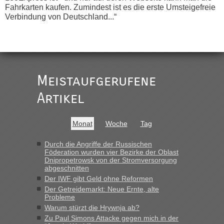
Fahrkarten kaufen. Zumindest ist es die erste Umsteigefreie
Verbindung von Deutschland...“
Recht, Visa und Dokumente • Re:
Eric
in
Deklaration gebrauchter Kleidung beim Zoll
„Vielen Dank, mit einem Briefchen meiner Frau im Gepäck
gab es keine Probleme“
Meistaufgerufene
Recht, Visa und Dokumente • Re: Seit
Artikel
Anuleb
in
Anfang des Jahres haben die Zollbeamten
Verstöße im Wert von fast 11 Milliarden
Monat
Woche
Tag
aufgedeckt
„Am besten wäre natürlich, wenn die Frau mit dabei ist.
Durch die Angriffe der Russischen
Föderation wurden vier Bezirke der Oblast
Alleinreisende Männer stehen schließlich immer unter
Dnipropetrowsk von der Stromversorgung
Verdacht.“
abgeschnitten
Der IWF gibt Geld ohne Reformen
Recht, Visa und Dokumente • Re: Seit
Frank
in
Der Getreidemarkt: Neue Ernte, alte
Anfang des Jahres haben die Zollbeamten
Probleme
Verstöße im Wert von fast 11 Milliarden
Warum stürzt die Hrywnja ab?
aufgedeckt
Zu Paul Simons Attacke gegen mich in der