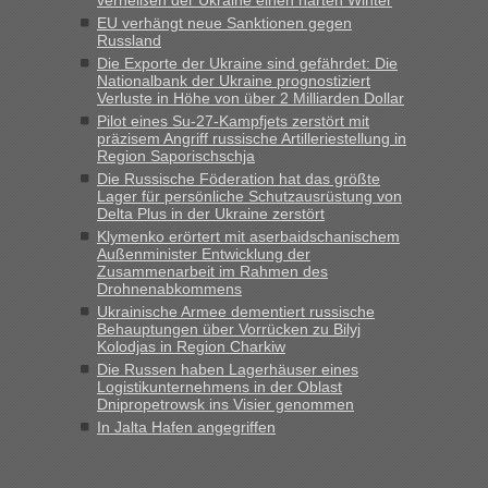
verheißen der Ukraine einen harten Winter
Grenzübergang zwischen Polen und der Ukraine
EU verhängt neue Sanktionen gegen
Russland
geht es am schnellsten?
Die Exporte der Ukraine sind gefährdet: Die
„Gestern 6 Stunden warten vor der Grenze Richtung Polen
Nationalbank der Ukraine prognostiziert
Verluste in Höhe von über 2 Milliarden Dollar
in Krakowez mit dem Kleinbus. Abfertigung ging dann
schnell da auch Passagiere mit EU-Pass dabei waren“
Pilot eines Su-27-Kampfjets zerstört mit
präzisem Angriff russische Artilleriestellung in
Region Saporischschja
Berichte und Reisetipps • Re: An
Bernd D-UA
in
Die Russische Föderation hat das größte
welchem Grenzübergang zwischen Polen und
Lager für persönliche Schutzausrüstung von
der Ukraine geht es am schnellsten?
Delta Plus in der Ukraine zerstört
Klymenko erörtert mit aserbaidschanischem
„Bin am Montag 15.6.26 um 8 Uhr in Urgyniw ausgereist,
Außenminister Entwicklung der
das erste Mal an einem Montagmorgen ca. 15 Fahrzeuge
Zusammenarbeit im Rahmen des
Drohnenabkommens
vor mir, bin sonst der Erste oder Zweite, egal, nach ca 20
Minuten wurde dann die nächste Welle...“
Ukrainische Armee dementiert russische
Behauptungen über Vorrücken zu Bilyj
Kolodjas in Region Charkiw
Berichte und Reisetipps • Re: An welchem
lev
in
Die Russen haben Lagerhäuser eines
Grenzübergang zwischen Polen und der Ukraine
Logistikunternehmens in der Oblast
geht es am schnellsten?
Dnipropetrowsk ins Visier genommen
In Jalta Hafen angegriffen
„Derzeit, ist es überall sehr voll an den Grenzen Ukraine/
Polen. Zb. Krakovets 100 PKW ca. 10 h Wartezeit. Wollen
Montag rüber, versuchen es sehr früh.“