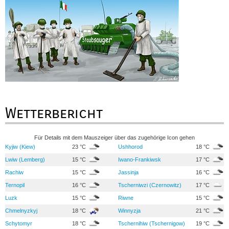
Wetterbericht
Für Details mit dem Mauszeiger über das zugehörige Icon gehen
Kyjiw (Kiew)
23 °C
Ushhorod
18 °C
Lwiw (Lemberg)
15 °C
Iwano-Frankiwsk
17 °C
Rachiw
15 °C
Jassinja
16 °C
Ternopil
16 °C
Tscherniwzi (Czernowitz)
17 °C
Luzk
15 °C
Riwne
15 °C
Chmelnyzkyj
18 °C
Winnyzja
21 °C
Schytomyr
18 °C
Tschernihiw (Tschernigow)
19 °C