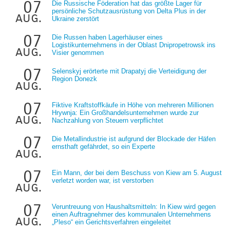
07
Die Russische Föderation hat das größte Lager für
persönliche Schutzausrüstung von Delta Plus in der
aug.
Ukraine zerstört
07
Die Russen haben Lagerhäuser eines
Logistikunternehmens in der Oblast Dnipropetrowsk ins
aug.
Visier genommen
07
Selenskyj erörterte mit Drapatyj die Verteidigung der
Region Donezk
aug.
07
Fiktive Kraftstoffkäufe in Höhe von mehreren Millionen
Hrywnja: Ein Großhandelsunternehmen wurde zur
aug.
Nachzahlung von Steuern verpflichtet
07
Die Metallindustrie ist aufgrund der Blockade der Häfen
ernsthaft gefährdet, so ein Experte
aug.
07
Ein Mann, der bei dem Beschuss von Kiew am 5. August
verletzt worden war, ist verstorben
aug.
07
Veruntreuung von Haushaltsmitteln: In Kiew wird gegen
einen Auftragnehmer des kommunalen Unternehmens
aug.
„Pleso“ ein Gerichtsverfahren eingeleitet