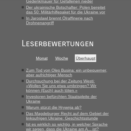
Gedenkmauer für Gefallenen nieder
„Bin am Montag 15.6.26 um 8 Uhr in Urgyniw ausgereist,
Der ukrainische Botschafter: Polen bereitet
das erste Mal an einem Montagmorgen ca. 15 Fahrzeuge
das 50: Militärhilfepaket für die Ukraine vor
vor mir, bin sonst der Erste oder Zweite, egal, nach ca 20
In Jaroslawl brennt Ölraffinerie nach
Minuten wurde dann die nächste Welle...“
Drohnenangriff
lev
in
Berichte und Reisetipps • Re: An welchem
Grenzübergang zwischen Polen und der Ukraine geht es am
Leserbewertungen
schnellsten?
„Derzeit, ist es überall sehr voll an den Grenzen Ukraine/
Polen. Zb. Krakovets 100 PKW ca. 10 h Wartezeit. Wollen
Monat
Woche
Überhaupt
Montag rüber, versuchen es sehr früh.“
Zum Tod von Oles Busina: ein unbequemer,
aber aufrichtiger Mensch
Durchsuchung bei der Zeitung Westi:
«Wollen Sie uns etwa umbringen? Wir
können (Euch) auch töten.»
Investoren befürchten Staatspleite der
Ukraine
Warum stürzt die Hrywnja ab?
Das Magdeburger Recht auf dem Gebiet der
linksufrigen Ukraine: Geschichtsstunde
Ist es wirklich so wichtig, in welcher Sprache
wir sagen, dass die Ukraine am A... ist?