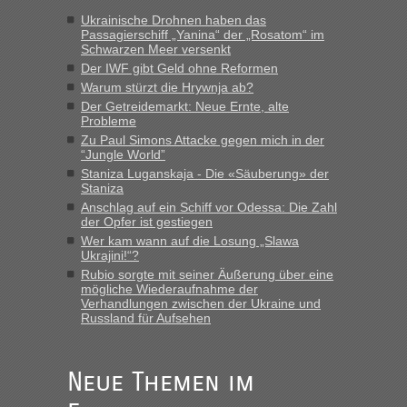
„Vielen Dank, mit einem Briefchen meiner Frau im Gepäck
Ukrainische Drohnen haben das
Passagierschiff „Yanina“ der „Rosatom“ im
gab es keine Probleme“
Schwarzen Meer versenkt
Der IWF gibt Geld ohne Reformen
Anuleb
in
Recht, Visa und Dokumente • Re: Seit Anfang
Warum stürzt die Hrywnja ab?
des Jahres haben die Zollbeamten Verstöße im Wert von
Der Getreidemarkt: Neue Ernte, alte
fast 11 Milliarden aufgedeckt
Probleme
„Am besten wäre natürlich, wenn die Frau mit dabei ist.
Zu Paul Simons Attacke gegen mich in der
Alleinreisende Männer stehen schließlich immer unter
“Jungle World”
Verdacht.“
Staniza Luganskaja - Die «Säuberung» der
Staniza
Frank
in
Recht, Visa und Dokumente • Re: Seit Anfang des
Anschlag auf ein Schiff vor Odessa: Die Zahl
Jahres haben die Zollbeamten Verstöße im Wert von fast 11
der Opfer ist gestiegen
Milliarden aufgedeckt
Wer kam wann auf die Losung „Slawa
Ukrajini!“?
„Kein Zoll. Du musst an sich nur sagen dass das privat ist
Rubio sorgte mit seiner Äußerung über eine
und du nicht damit handeln willst. So lange das nicht
mögliche Wiederaufnahme der
Originalverpackt ist und ersichlich das nicht neu sollte es
Verhandlungen zwischen der Ukraine und
keine Probleme geben“
Russland für Aufsehen
Eric
in
Recht, Visa und Dokumente • Deklaration
gebrauchter Kleidung beim Zoll
Neue Themen im
„Hallo Leute, ich weiß nicht, ob ich hier richtig bin mit meiner