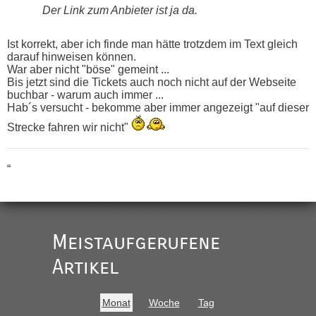
Der Link zum Anbieter ist ja da.
Ist korrekt, aber ich finde man hätte trotzdem im Text gleich
darauf hinweisen können.
War aber nicht "böse" gemeint ...
Bis jetzt sind die Tickets auch noch nicht auf der Webseite
buchbar - warum auch immer ...
Hab´s versucht - bekomme aber immer angezeigt "auf dieser
Strecke fahren wir nicht"
“
MHG1023
in
Berichte und Reisetipps • Re: Mit dem Zug in
die Ukraine
„Man sollte aber explizit dazu schreiben, daß es ein Zug von
Meistaufgerufene
LeoExpress ist - und nur auf deren Webseite kann man die
Fahrkarten kaufen. Zumindest ist es die erste Umsteigefreie
Artikel
Verbindung von Deutschland...“
Eric
in
Recht, Visa und Dokumente • Re: Deklaration
Monat
Woche
Tag
gebrauchter Kleidung beim Zoll