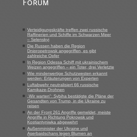
Forum
Anfrage. Ich möchte 4 Umzugskartons mit gebrauchter
Straßen Kleidung bei der Einreise in die Ukraine
mitnehmen. Es ist gebrauchte Kleidung...“
lev
in
Berichte und Reisetipps • Re: An welchem
Verteidigungskräfte treffen zwei russische
Grenzübergang zwischen Polen und der Ukraine geht es am
Raffinerien und Schiffe im Schwarzen Meer
schnellsten?
– Selenskyj
„Wir sind mit unserem Wohnmobil, wie geplant am Montag
Die Russen haben die Region
Dnipropetrowsk angegriffen, es gibt
15.6. in Krakovets rüber. Sehr zeitig los gegen 5 Uhr in der
zahlreiche Opfer
Früh. Mit sehr sehr wenig Verkehr, super bis zur Grenze. Nur
In Region Odessa Schiff mit ukrainischem
8 PKW vor der Schranke....“
Weizen angegriffen – ein Toter, drei Verletzte
Wie minderwertige Schutzwesten erkannt
Frank
in
Berichte und Reisetipps • Re: An welchem
werden: Erläuterungen von Experten
Grenzübergang zwischen Polen und der Ukraine geht es am
Luftabwehr neutralisiert 66 russische
schnellsten?
Kamikaze-Drohnen
„Gestern 6 Stunden warten vor der Grenze Richtung Polen
„Wir warten“: Sybiha bestätigte die Pläne der
Gesandten von Trump, in die Ukraine zu
in Krakowez mit dem Kleinbus. Abfertigung ging dann
reisen
schnell da auch Passagiere mit EU-Pass dabei waren“
An der Front 261 Angriffe gemeldet, meiste
Angriffe in Richtung Pokrowsk und
Bernd D-UA
in
Berichte und Reisetipps • Re: An welchem
Kostjantyniwka abgewehrt
Grenzübergang zwischen Polen und der Ukraine geht es am
Außenminister der Ukraine und
schnellsten?
Aserbaidschans legen Blumen an