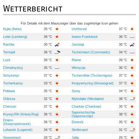
Wetterbericht
Für Details mit dem Mauszeiger über das zugehörige Icon gehen
Kyjiw (Kiew)
35 °C
Ushhorod
37 °C
Lwiw (Lemberg)
36 °C
Iwano-Frankiwsk
36 °C
Rachiw
30 °C
Jassinja
30 °C
Ternopil
36 °C
Tscherniwzi (Czernowitz)
34 °C
Luzk
38 °C
Riwne
39 °C
Chmelnyzkyj
35 °C
Winnyzja
36 °C
Schytomyr
37 °C
Tschernihiw (Tschernigow)
37 °C
Tscherkassy
33 °C
Kropywnyzkyj (Kirowograd)
37 °C
Poltawa
35 °C
Sumy
34 °C
Odessa
32 °C
Mykolajiw (Nikolajew)
38 °C
Cherson
37 °C
Charkiw (Charkow)
35 °C
Saporischschja
Krywyj Rih (Kriwoj Rog)
36 °C
38 °C
(Saporoschje)
Dnipro
36 °C
Donezk
35 °C
(Dnepropetrowsk)
Luhansk (Lugansk)
34 °C
Simferopol
31 °C
Sewastopol
28 °C
Jalta
29 °C