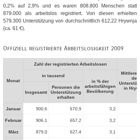
0,2% auf 2,9% und es waren 808.800 Menschen statt
879.000 als arbeitslos registriert. Von diesen erhielten
579.300 Unterstützung von durchschnittlich 612,22 Hrywnja
(ca. 61 €).
Offiziell registrierte Arbeitslosigkeit 2009
Zahl der registrierten Arbeitslosen
Mittlere
in tausend
der
Monat
in % der
Unterstüt
arbeitsfähigen
Personen die
in Hryw
Bevölkerung
Insgesamt
Unterstützung
erhalten
Januar
900,6
670,9
3,2
6
Februar
906,1
657,2
3,2
6
März
879,0
627,4
3,1
6