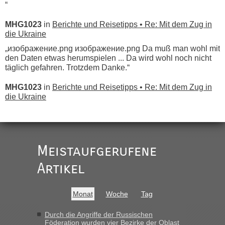
“
MHG1023
in
Berichte und Reisetipps • Re: Mit dem Zug in
die Ukraine
„изображение.png изображение.png Da muß man wohl mit
den Daten etwas herumspielen ... Da wird wohl noch nicht
täglich gefahren. Trotzdem Danke.“
MHG1023
in
Berichte und Reisetipps • Re: Mit dem Zug in
die Ukraine
„
Der Link zum Anbieter ist ja da.
Meistaufgerufene
Ist korrekt, aber ich finde man hätte trotzdem im Text gleich
darauf hinweisen können.
Artikel
War aber nicht "böse" gemeint ...
Bis jetzt sind die Tickets auch noch nicht auf der Webseite
buchbar - warum auch immer ...
Monat
Woche
Tag
Hab´s versucht - bekomme aber immer angezeigt "auf dieser
Strecke fahren wir nicht"
Durch die Angriffe der Russischen
Föderation wurden vier Bezirke der Oblast