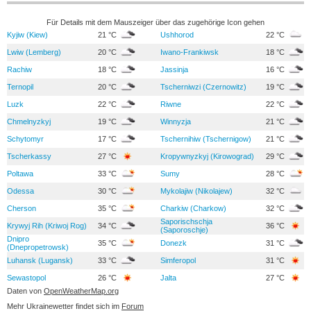
Für Details mit dem Mauszeiger über das zugehörige Icon gehen
Kyjiw (Kiew)
21 °C
Ushhorod
22 °C
Lwiw (Lemberg)
20 °C
Iwano-Frankiwsk
18 °C
Rachiw
18 °C
Jassinja
16 °C
Ternopil
20 °C
Tscherniwzi (Czernowitz)
19 °C
Luzk
22 °C
Riwne
22 °C
Chmelnyzkyj
19 °C
Winnyzja
21 °C
Schytomyr
17 °C
Tschernihiw (Tschernigow)
21 °C
Tscherkassy
27 °C
Kropywnyzkyj (Kirowograd)
29 °C
Poltawa
33 °C
Sumy
28 °C
Odessa
30 °C
Mykolajiw (Nikolajew)
32 °C
Cherson
35 °C
Charkiw (Charkow)
32 °C
Saporischschja
Krywyj Rih (Kriwoj Rog)
34 °C
36 °C
(Saporoschje)
Dnipro
35 °C
Donezk
31 °C
(Dnepropetrowsk)
Luhansk (Lugansk)
33 °C
Simferopol
31 °C
Sewastopol
26 °C
Jalta
27 °C
Daten von
OpenWeatherMap.org
Mehr Ukrainewetter findet sich im
Forum