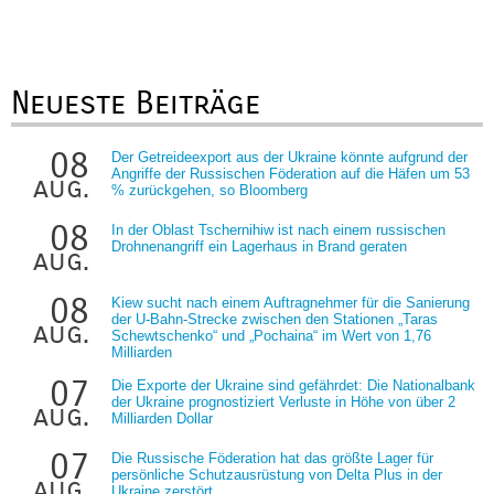
Neueste Beiträge
08
Der Getreideexport aus der Ukraine könnte aufgrund der
Angriffe der Russischen Föderation auf die Häfen um 53
aug.
% zurückgehen, so Bloomberg
08
In der Oblast Tschernihiw ist nach einem russischen
Drohnenangriff ein Lagerhaus in Brand geraten
aug.
08
Kiew sucht nach einem Auftragnehmer für die Sanierung
der U-Bahn-Strecke zwischen den Stationen „Taras
aug.
Schewtschenko“ und „Pochaina“ im Wert von 1,76
Milliarden
07
Die Exporte der Ukraine sind gefährdet: Die Nationalbank
der Ukraine prognostiziert Verluste in Höhe von über 2
aug.
Milliarden Dollar
07
Die Russische Föderation hat das größte Lager für
persönliche Schutzausrüstung von Delta Plus in der
aug.
Ukraine zerstört