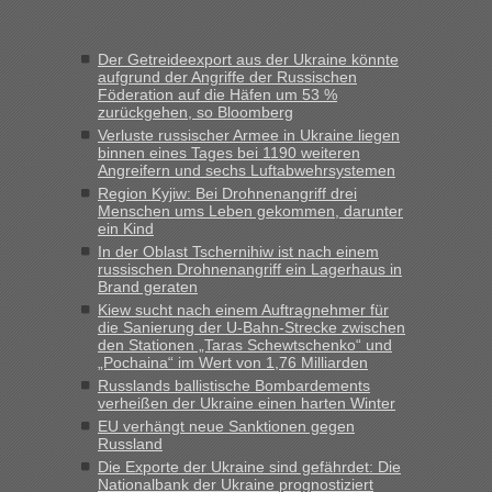
Frank
in
Recht, Visa und Dokumente • Re: Seit Anfang des
Jahres haben die Zollbeamten Verstöße im Wert von fast 11
Der Getreideexport aus der Ukraine könnte
Milliarden aufgedeckt
aufgrund der Angriffe der Russischen
Föderation auf die Häfen um 53 %
„Kein Zoll. Du musst an sich nur sagen dass das privat ist
zurückgehen, so Bloomberg
und du nicht damit handeln willst. So lange das nicht
Verluste russischer Armee in Ukraine liegen
Originalverpackt ist und ersichlich das nicht neu sollte es
binnen eines Tages bei 1190 weiteren
keine Probleme geben“
Angreifern und sechs Luftabwehrsystemen
Region Kyjiw: Bei Drohnenangriff drei
Eric
in
Recht, Visa und Dokumente • Deklaration
Menschen ums Leben gekommen, darunter
gebrauchter Kleidung beim Zoll
ein Kind
In der Oblast Tschernihiw ist nach einem
„Hallo Leute, ich weiß nicht, ob ich hier richtig bin mit meiner
russischen Drohnenangriff ein Lagerhaus in
Anfrage. Ich möchte 4 Umzugskartons mit gebrauchter
Brand geraten
Straßen Kleidung bei der Einreise in die Ukraine
Kiew sucht nach einem Auftragnehmer für
mitnehmen. Es ist gebrauchte Kleidung...“
die Sanierung der U-Bahn-Strecke zwischen
den Stationen „Taras Schewtschenko“ und
lev
in
Berichte und Reisetipps • Re: An welchem
„Pochaina“ im Wert von 1,76 Milliarden
Grenzübergang zwischen Polen und der Ukraine geht es am
Russlands ballistische Bombardements
schnellsten?
verheißen der Ukraine einen harten Winter
EU verhängt neue Sanktionen gegen
„Wir sind mit unserem Wohnmobil, wie geplant am Montag
Russland
15.6. in Krakovets rüber. Sehr zeitig los gegen 5 Uhr in der
Die Exporte der Ukraine sind gefährdet: Die
Früh. Mit sehr sehr wenig Verkehr, super bis zur Grenze. Nur
Nationalbank der Ukraine prognostiziert