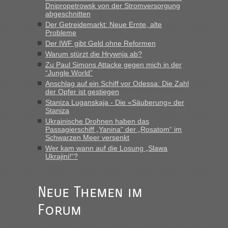
Dnipropetrowsk von der Stromversorgung
abgeschnitten
“
Der Getreidemarkt: Neue Ernte, alte
Probleme
MHG1023
in
Berichte und Reisetipps • Re: Mit dem Zug in
Der IWF gibt Geld ohne Reformen
die Ukraine
Warum stürzt die Hrywnja ab?
„Man sollte aber explizit dazu schreiben, daß es ein Zug von
Zu Paul Simons Attacke gegen mich in der
LeoExpress ist - und nur auf deren Webseite kann man die
“Jungle World”
Fahrkarten kaufen. Zumindest ist es die erste Umsteigefreie
Anschlag auf ein Schiff vor Odessa: Die Zahl
Verbindung von Deutschland...“
der Opfer ist gestiegen
Staniza Luganskaja - Die «Säuberung» der
Staniza
Eric
in
Recht, Visa und Dokumente • Re: Deklaration
gebrauchter Kleidung beim Zoll
Ukrainische Drohnen haben das
Passagierschiff „Yanina“ der „Rosatom“ im
„Vielen Dank, mit einem Briefchen meiner Frau im Gepäck
Schwarzen Meer versenkt
gab es keine Probleme“
Wer kam wann auf die Losung „Slawa
Ukrajini!“?
Anuleb
in
Recht, Visa und Dokumente • Re: Seit Anfang
des Jahres haben die Zollbeamten Verstöße im Wert von
fast 11 Milliarden aufgedeckt
Neue Themen im
„Am besten wäre natürlich, wenn die Frau mit dabei ist.
Forum
Alleinreisende Männer stehen schließlich immer unter
Verdacht.“