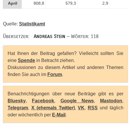
April
808,8
579,3
2,9
6
Quelle:
Statistikamt
Übersetzer:
Andreas Stein
— Wörter: 118
Hat Ihnen der Beitrag gefallen? Vielleicht sollten Sie
eine
Spende
in Betracht ziehen.
Diskussionen zu diesem Artikel und anderen Themen
finden Sie auch im
Forum
.
Benachrichtigungen über neue Beiträge gibt es per
Bluesky
,
Facebook
,
Google News
,
Mastodon
,
Telegram
,
X (ehemals Twitter)
,
VK
,
RSS
und täglich
oder wöchentlich per
E-Mail
.