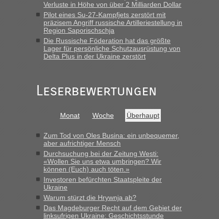
8 PKW vor der Schranke....“
Verluste in Höhe von über 2 Milliarden Dollar
Pilot eines Su-27-Kampfjets zerstört mit
Frank
in
Berichte und Reisetipps • Re: An welchem
präzisem Angriff russische Artilleriestellung in
Grenzübergang zwischen Polen und der Ukraine geht es am
Region Saporischschja
schnellsten?
Die Russische Föderation hat das größte
Lager für persönliche Schutzausrüstung von
„Gestern 6 Stunden warten vor der Grenze Richtung Polen
Delta Plus in der Ukraine zerstört
in Krakowez mit dem Kleinbus. Abfertigung ging dann
schnell da auch Passagiere mit EU-Pass dabei waren“
Leserbewertungen
Bernd D-UA
in
Berichte und Reisetipps • Re: An welchem
Grenzübergang zwischen Polen und der Ukraine geht es am
schnellsten?
Monat
Woche
Überhaupt
„Bin am Montag 15.6.26 um 8 Uhr in Urgyniw ausgereist,
das erste Mal an einem Montagmorgen ca. 15 Fahrzeuge
Zum Tod von Oles Busina: ein unbequemer,
vor mir, bin sonst der Erste oder Zweite, egal, nach ca 20
aber aufrichtiger Mensch
Minuten wurde dann die nächste Welle...“
Durchsuchung bei der Zeitung Westi:
«Wollen Sie uns etwa umbringen? Wir
können (Euch) auch töten.»
lev
in
Berichte und Reisetipps • Re: An welchem
Investoren befürchten Staatspleite der
Grenzübergang zwischen Polen und der Ukraine geht es am
Ukraine
schnellsten?
Warum stürzt die Hrywnja ab?
„Derzeit, ist es überall sehr voll an den Grenzen Ukraine/
Das Magdeburger Recht auf dem Gebiet der
Polen. Zb. Krakovets 100 PKW ca. 10 h Wartezeit. Wollen
linksufrigen Ukraine: Geschichtsstunde