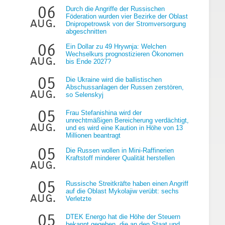
06
Durch die Angriffe der Russischen
Föderation wurden vier Bezirke der Oblast
aug.
Dnipropetrowsk von der Stromversorgung
abgeschnitten
06
Ein Dollar zu 49 Hrywnja: Welchen
Wechselkurs prognostizieren Ökonomen
aug.
bis Ende 2027?
05
Die Ukraine wird die ballistischen
r
Abschussanlagen der Russen zerstören,
aug.
so Selenskyj
05
Frau Stefanishina wird der
unrechtmäßigen Bereicherung verdächtigt,
aug.
und es wird eine Kaution in Höhe von 13
Millionen beantragt
05
Die Russen wollen in Mini-Raffinerien
Kraftstoff minderer Qualität herstellen
aug.
05
Russische Streitkräfte haben einen Angriff
auf die Oblast Mykolajiw verübt: sechs
aug.
Verletzte
05
DTEK Energo hat die Höhe der Steuern
bekannt gegeben, die an den Staat und