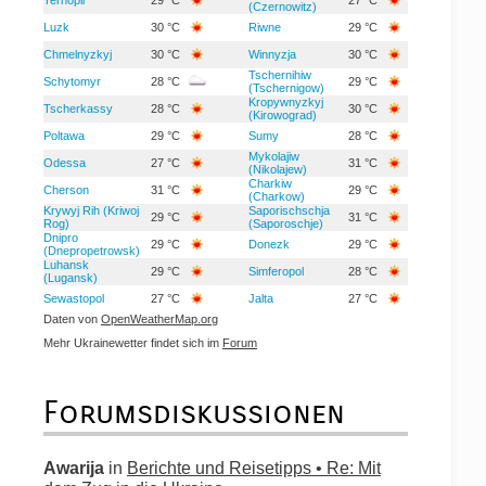
(Czernowitz)
Luzk
30 °C
Riwne
29 °C
Chmelnyzkyj
30 °C
Winnyzja
30 °C
Tschernihiw
Schytomyr
28 °C
29 °C
(Tschernigow)
Kropywnyzkyj
Tscherkassy
28 °C
30 °C
(Kirowograd)
Poltawa
29 °C
Sumy
28 °C
Mykolajiw
Odessa
27 °C
31 °C
(Nikolajew)
Charkiw
Cherson
31 °C
29 °C
(Charkow)
Krywyj Rih (Kriwoj
Saporischschja
29 °C
31 °C
Rog)
(Saporoschje)
Dnipro
29 °C
Donezk
29 °C
(Dnepropetrowsk)
Luhansk
29 °C
Simferopol
28 °C
(Lugansk)
Sewastopol
27 °C
Jalta
27 °C
Daten von
OpenWeatherMap.org
Mehr Ukrainewetter findet sich im
Forum
Forumsdiskussionen
Awarija
in
Berichte und Reisetipps • Re: Mit