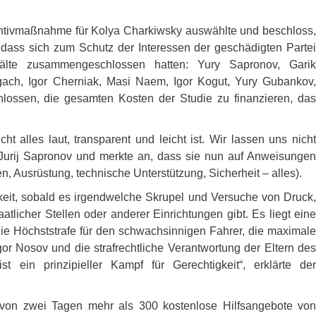
ntivmaßnahme für Kolya Charkiwsky auswählte und beschloss,
 dass sich zum Schutz der Interessen der geschädigten Partei
älte zusammengeschlossen hatten: Yury Sapronov, Garik
gach, Igor Cherniak, Masi Naem, Igor Kogut, Yury Gubankov,
lossen, die gesamten Kosten der Studie zu finanzieren, das
t alles laut, transparent und leicht ist. Wir lassen uns nicht
Jurij Sapronov und merkte an, dass sie nun auf Anweisungen
, Ausrüstung, technische Unterstützung, Sicherheit – alles).
hkeit, sobald es irgendwelche Skrupel und Versuche von Druck,
tlicher Stellen oder anderer Einrichtungen gibt. Es liegt eine
 die Höchststrafe für den schwachsinnigen Fahrer, die maximale
or Nosov und die strafrechtliche Verantwortung der Eltern des
t ein prinzipieller Kampf für Gerechtigkeit“, erklärte der
lb von zwei Tagen mehr als 300 kostenlose Hilfsangebote von