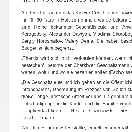
An dem Tag, an dem das Kiewer Gericht eine Präve
ihn für 60 Tage in Haft zu nehmen, wurde bekannt,
eine Reihe bekannter Geschäftsleute und Anw
Korogodsky, Alexander Davtyan, Vladimir Skorobo
Sergiy Horoshailov, Valery Dema. Sie haben besch
Budget ist nicht begrenzt.
„Themis wird sich nicht verkaufen können, wenn nich
bestechen“, betonte der Charkiwer Geschäftsmann 
warten, wofür und wo sie bezahlen sollen (Fachwissen
„Die Geschäftsleute und ich gehen an die Öffentlic
Intransparenz, Unordnung im Prozess von Seiten staa
große, lange juristische Arbeit vor uns. Es geht um
Entschädigung für die Kinder und die Familie von Ig
Hauptverdächtigen – Nikolai Charkowski. Dies is
Geschäftsmann.
Wie Juri Sapronow feststellte, erhielt er innerha