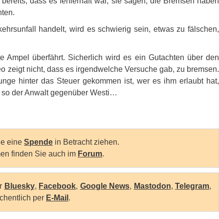
r bereits, dass es fehlerhaft war, sie sagen, die Bremsen haben
hten.
rsunfall handelt, wird es schwierig sein, etwas zu fälschen,
te Ampel überfährt. Sicherlich wird es ein Gutachten über den
o zeigt nicht, dass es irgendwelche Versuche gab, zu bremsen.
Junge hinter das Steuer gekommen ist, wer es ihm erlaubt hat,
n“, so der Anwalt gegenüber Westi…
Sie eine
Spende
in Betracht ziehen.
en finden Sie auch im
Forum
.
er
Bluesky
,
Facebook
,
Google News
,
Mastodon
,
Telegram
,
chentlich per
E-Mail
.