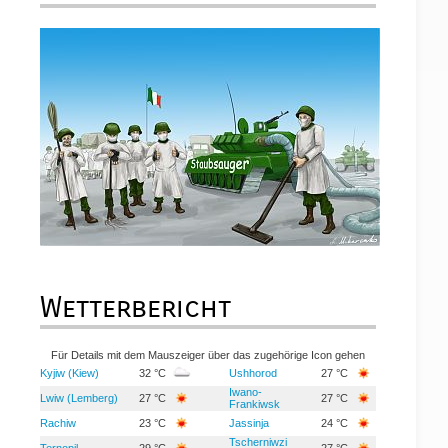
Wetterbericht
Für Details mit dem Mauszeiger über das zugehörige Icon gehen
Kyjiw (Kiew)
32 °C
Ushhorod
27 °C
Iwano-
Lwiw (Lemberg)
27 °C
27 °C
Frankiwsk
Rachiw
23 °C
Jassinja
24 °C
Tscherniwzi
Ternopil
29 °C
27 °C