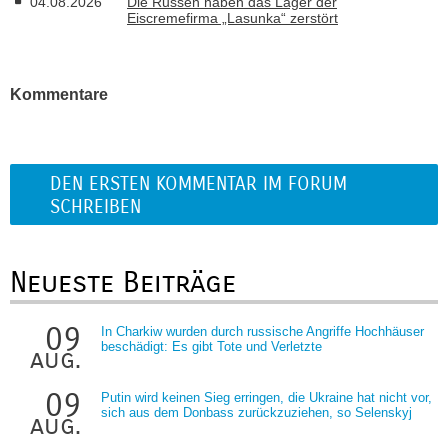
04.08.2026
Die Russen haben das Lager der
Eiscremefirma „Lasunka“ zerstört
Kommentare
DEN ERSTEN KOMMENTAR IM FORUM
SCHREIBEN
Neueste Beiträge
09
In Charkiw wurden durch russische Angriffe Hochhäuser
beschädigt: Es gibt Tote und Verletzte
aug.
09
Putin wird keinen Sieg erringen, die Ukraine hat nicht vor,
sich aus dem Donbass zurückzuziehen, so Selenskyj
aug.