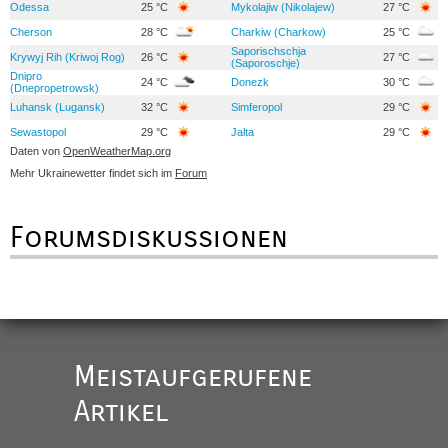
Odessa
25 °C
Mykolajiw (Nikolajew)
27 °C
Cherson
28 °C
Charkiw (Charkow)
25 °C
Saporischschja
Krywyj Rih (Kriwoj Rog)
26 °C
27 °C
(Saporoschje)
Dnipro
24 °C
Donezk
30 °C
(Dnepropetrowsk)
Luhansk (Lugansk)
32 °C
Simferopol
29 °C
Sewastopol
29 °C
Jalta
29 °C
Daten von
OpenWeatherMap.org
Mehr Ukrainewetter findet sich im
Forum
Forumsdiskussionen
Meistaufgerufene
Artikel