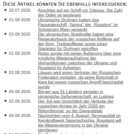
Diese Artikel könnten Sie ebenfalls interessieren:
20.07.2026
Anschlag auf ein Schiff vor Odessa: Die Zahl
der Opfer ist gestiegen
01.08.2026
Ukrainische Drohnen haben das
Passagierschiff „Yanina“ der „Rosatom“ im
Schwarzen Meer versenkt
03.08.2026
Die ukrainischen Streitkräfte haben eine
Reparaturbasis der russischen Artillerie auf
der Krim, Treibstofflager sowie einen
Startplatz für Drohnen getroffen
01.08.2026
Rubio sorgte mit seiner Äußerung über eine
mögliche Wiederaufnahme der
Verhandlungen zwischen der Ukraine und
Russland für Aufsehen
02.08.2026
Litauen wird einen Vertreter der Russischen
Föderation vorladen, da seine Botschaft in
Kiew bei einem russischen Angriff beschädigt
wurde
05.08.2026
Bürger aus 51 Ländern gerieten in
ukrainische Gefangenschaft, so Lubinez
02.08.2026
Der Juli war hinsichtlich der Verluste der
russischen Armee im Jahr 2026 ein
Rekordmonat, so der Generalstab
04.08.2026
Nachrichten vom 4. August: Stromausfall im
Kernkraftwerk Saporischschja, Russland will
die Wasserversorgung in der Ukraine
lahmlegen