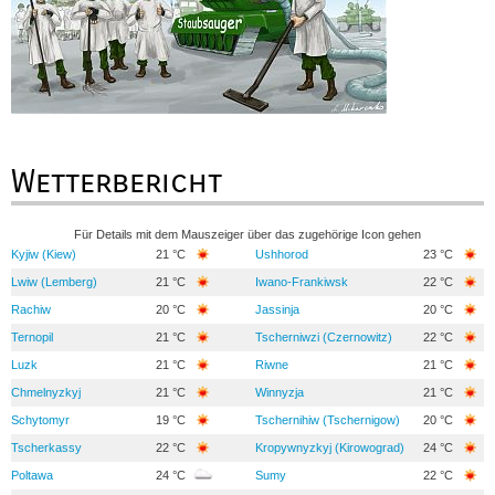
Wetterbericht
Für Details mit dem Mauszeiger über das zugehörige Icon gehen
Kyjiw (Kiew)
21 °C
Ushhorod
23 °C
Lwiw (Lemberg)
21 °C
Iwano-Frankiwsk
22 °C
Rachiw
20 °C
Jassinja
20 °C
Ternopil
21 °C
Tscherniwzi (Czernowitz)
22 °C
Luzk
21 °C
Riwne
21 °C
Chmelnyzkyj
21 °C
Winnyzja
21 °C
Schytomyr
19 °C
Tschernihiw (Tschernigow)
20 °C
Tscherkassy
22 °C
Kropywnyzkyj (Kirowograd)
24 °C
Poltawa
24 °C
Sumy
22 °C