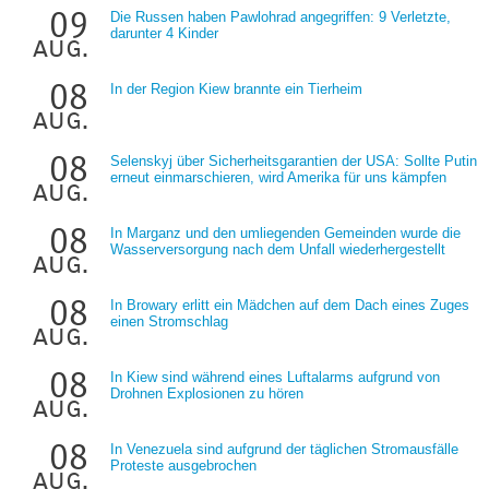
09
Die Russen haben Pawlohrad angegriffen: 9 Verletzte,
darunter 4 Kinder
aug.
08
In der Region Kiew brannte ein Tierheim
aug.
08
Selenskyj über Sicherheitsgarantien der USA: Sollte Putin
erneut einmarschieren, wird Amerika für uns kämpfen
aug.
08
In Marganz und den umliegenden Gemeinden wurde die
Wasserversorgung nach dem Unfall wiederhergestellt
aug.
08
In Browary erlitt ein Mädchen auf dem Dach eines Zuges
einen Stromschlag
aug.
08
In Kiew sind während eines Luftalarms aufgrund von
Drohnen Explosionen zu hören
aug.
08
In Venezuela sind aufgrund der täglichen Stromausfälle
Proteste ausgebrochen
aug.