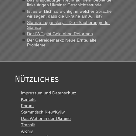
Das Magdeburger Recht auf dem Gebiet der
linksufrigen Ukraine: Geschichtsstunde
Ist es wirklich so wichtig, in welcher Sprache
wir sagen, dass die Ukraine am A... ist?
Staniza Luganskaja - Die «Säuberung» der
Staniza
Der IWF gibt Geld ohne Reformen
Der Getreidemarkt: Neue Ernte, alte
Probleme
Nützliches
Impressum und Datenschutz
Kontakt
Forum
Stammtisch Kiew/Kyjiw
Das Wetter in der Ukraine
Translit
Archiv