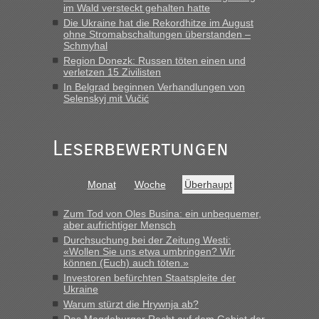
das erste Mal an einem Montagmorgen ca. 15 Fahrzeuge
im Wald versteckt gehalten hatte
vor mir, bin sonst der Erste oder Zweite, egal, nach ca 20
Die Ukraine hat die Rekordhitze im August
Minuten wurde dann die nächste Welle...“
ohne Stromabschaltungen überstanden –
Schmyhal
Region Donezk: Russen töten einen und
Berichte und Reisetipps • Re: An welchem
lev
in
verletzen 15 Zivilisten
Grenzübergang zwischen Polen und der Ukraine
In Belgrad beginnen Verhandlungen von
geht es am schnellsten?
Selenskyj mit Vučić
„Derzeit, ist es überall sehr voll an den Grenzen Ukraine/
Polen. Zb. Krakovets 100 PKW ca. 10 h Wartezeit. Wollen
Leserbewertungen
Montag rüber, versuchen es sehr früh.“
Monat
Woche
Überhaupt
Zum Tod von Oles Busina: ein unbequemer,
aber aufrichtiger Mensch
Durchsuchung bei der Zeitung Westi:
«Wollen Sie uns etwa umbringen? Wir
können (Euch) auch töten.»
Investoren befürchten Staatspleite der
Ukraine
Warum stürzt die Hrywnja ab?