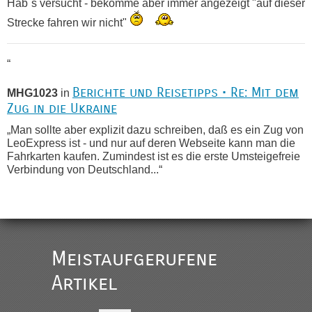
Hab´s versucht - bekomme aber immer angezeigt "auf dieser
Strecke fahren wir nicht"
“
Berichte und Reisetipps • Re: Mit dem
MHG1023
in
Zug in die Ukraine
„Man sollte aber explizit dazu schreiben, daß es ein Zug von
LeoExpress ist - und nur auf deren Webseite kann man die
Fahrkarten kaufen. Zumindest ist es die erste Umsteigefreie
Verbindung von Deutschland...“
Recht, Visa und Dokumente • Re:
Eric
in
Deklaration gebrauchter Kleidung beim Zoll
„Vielen Dank, mit einem Briefchen meiner Frau im Gepäck
gab es keine Probleme“
Meistaufgerufene
Recht, Visa und Dokumente • Re: Seit
Artikel
Anuleb
in
Anfang des Jahres haben die Zollbeamten
Verstöße im Wert von fast 11 Milliarden