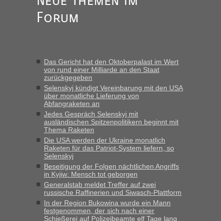
Neue Themen im
Forum
Berichte und Reisetipps • Re: An welchem
lev
in
Grenzübergang zwischen Polen und der Ukraine
geht es am schnellsten?
„Wir sind mit unserem Wohnmobil, wie geplant am Montag
Das Gericht hat den Oktoberpalast im Wert
15.6. in Krakovets rüber. Sehr zeitig los gegen 5 Uhr in der
von rund einer Milliarde an den Staat
Früh. Mit sehr sehr wenig Verkehr, super bis zur Grenze. Nur
zurückgegeben
8 PKW vor der Schranke....“
Selenskyj kündigt Vereinbarung mit den USA
über monatliche Lieferung von
Berichte und Reisetipps • Re: An welchem
Frank
in
Abfangraketen an
Grenzübergang zwischen Polen und der Ukraine
Jedes Gespräch Selenskyj mit
ausländischen Spitzenpolitikern beginnt mit
geht es am schnellsten?
Thema Raketen
„Gestern 6 Stunden warten vor der Grenze Richtung Polen
Die USA werden der Ukraine monatlich
Raketen für das Patriot-System liefern, so
in Krakowez mit dem Kleinbus. Abfertigung ging dann
Selenskyj
schnell da auch Passagiere mit EU-Pass dabei waren“
Beseitigung der Folgen nächtlichen Angriffs
in Kyjiw: Mensch tot geborgen
Berichte und Reisetipps • Re: An
Bernd D-UA
in
Generalstab meldet Treffer auf zwei
welchem Grenzübergang zwischen Polen und
russische Raffinerien und Siwasch-Plattform
der Ukraine geht es am schnellsten?
In der Region Bukowina wurde ein Mann
festgenommen, der sich nach einer
„Bin am Montag 15.6.26 um 8 Uhr in Urgyniw ausgereist,
Schießerei auf Polizeibeamte elf Tage lang