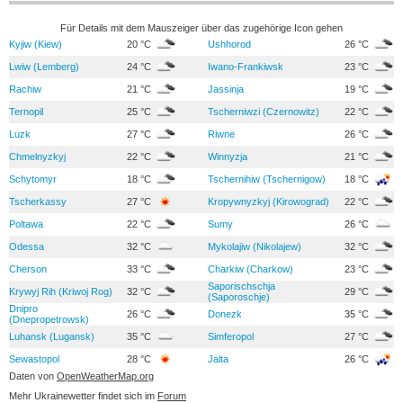
Für Details mit dem Mauszeiger über das zugehörige Icon gehen
Kyjiw (Kiew)
20 °C
Ushhorod
26 °C
Lwiw (Lemberg)
24 °C
Iwano-Frankiwsk
23 °C
Rachiw
21 °C
Jassinja
19 °C
Ternopil
25 °C
Tscherniwzi (Czernowitz)
22 °C
Luzk
27 °C
Riwne
26 °C
Chmelnyzkyj
22 °C
Winnyzja
21 °C
Schytomyr
18 °C
Tschernihiw (Tschernigow)
18 °C
Tscherkassy
27 °C
Kropywnyzkyj (Kirowograd)
22 °C
Poltawa
22 °C
Sumy
26 °C
Odessa
32 °C
Mykolajiw (Nikolajew)
32 °C
Cherson
33 °C
Charkiw (Charkow)
23 °C
Saporischschja
Krywyj Rih (Kriwoj Rog)
32 °C
29 °C
(Saporoschje)
Dnipro
26 °C
Donezk
35 °C
(Dnepropetrowsk)
Luhansk (Lugansk)
35 °C
Simferopol
27 °C
Sewastopol
28 °C
Jalta
26 °C
Daten von
OpenWeatherMap.org
Mehr Ukrainewetter findet sich im
Forum