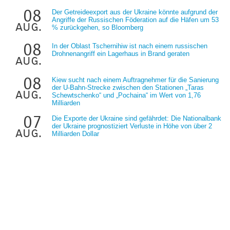
08
Der Getreideexport aus der Ukraine könnte aufgrund der
Angriffe der Russischen Föderation auf die Häfen um 53
aug.
% zurückgehen, so Bloomberg
08
In der Oblast Tschernihiw ist nach einem russischen
Drohnenangriff ein Lagerhaus in Brand geraten
aug.
08
Kiew sucht nach einem Auftragnehmer für die Sanierung
der U-Bahn-Strecke zwischen den Stationen „Taras
aug.
Schewtschenko“ und „Pochaina“ im Wert von 1,76
Milliarden
07
Die Exporte der Ukraine sind gefährdet: Die Nationalbank
der Ukraine prognostiziert Verluste in Höhe von über 2
aug.
Milliarden Dollar