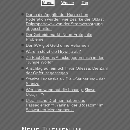
Monat
Woche
Tag
aufgedeckt
„Am besten wäre natürlich, wenn die Frau mit dabei ist.
Durch die Angriffe der Russischen
Föderation wurden vier Bezirke der Oblast
Alleinreisende Männer stehen schließlich immer unter
Dnipropetrowsk von der Stromversorgung
Verdacht.“
abgeschnitten
Der Getreidemarkt: Neue Ernte, alte
Recht, Visa und Dokumente • Re: Seit
Frank
in
Probleme
Anfang des Jahres haben die Zollbeamten
Der IWF gibt Geld ohne Reformen
Verstöße im Wert von fast 11 Milliarden
Warum stürzt die Hrywnja ab?
aufgedeckt
Zu Paul Simons Attacke gegen mich in der
“Jungle World”
„Kein Zoll. Du musst an sich nur sagen dass das privat ist
Anschlag auf ein Schiff vor Odessa: Die Zahl
und du nicht damit handeln willst. So lange das nicht
der Opfer ist gestiegen
Originalverpackt ist und ersichlich das nicht neu sollte es
Staniza Luganskaja - Die «Säuberung» der
keine Probleme geben“
Staniza
Wer kam wann auf die Losung „Slawa
Recht, Visa und Dokumente • Deklaration
Ukrajini!“?
Eric
in
Ukrainische Drohnen haben das
gebrauchter Kleidung beim Zoll
Passagierschiff „Yanina“ der „Rosatom“ im
Schwarzen Meer versenkt
„Hallo Leute, ich weiß nicht, ob ich hier richtig bin mit meiner
Anfrage. Ich möchte 4 Umzugskartons mit gebrauchter
Straßen Kleidung bei der Einreise in die Ukraine
mitnehmen. Es ist gebrauchte Kleidung...“