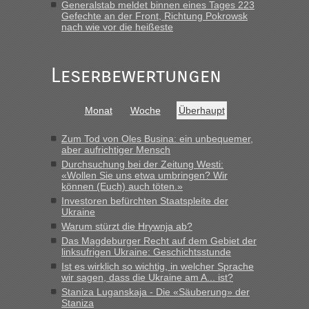
Generalstab meldet binnen eines Tages 223
Frank
in
Berichte und Reisetipps • Re: An welchem
Gefechte an der Front, Richtung Pokrowsk
Grenzübergang zwischen Polen und der Ukraine geht es am
nach wie vor die heißeste
schnellsten?
„Gestern 6 Stunden warten vor der Grenze Richtung Polen
Leserbewertungen
in Krakowez mit dem Kleinbus. Abfertigung ging dann
schnell da auch Passagiere mit EU-Pass dabei waren“
Bernd D-UA
in
Berichte und Reisetipps • Re: An welchem
Monat
Woche
Überhaupt
Grenzübergang zwischen Polen und der Ukraine geht es am
schnellsten?
Zum Tod von Oles Busina: ein unbequemer,
aber aufrichtiger Mensch
„Bin am Montag 15.6.26 um 8 Uhr in Urgyniw ausgereist,
Durchsuchung bei der Zeitung Westi:
das erste Mal an einem Montagmorgen ca. 15 Fahrzeuge
«Wollen Sie uns etwa umbringen? Wir
vor mir, bin sonst der Erste oder Zweite, egal, nach ca 20
können (Euch) auch töten.»
Minuten wurde dann die nächste Welle...“
Investoren befürchten Staatspleite der
Ukraine
lev
in
Berichte und Reisetipps • Re: An welchem
Warum stürzt die Hrywnja ab?
Grenzübergang zwischen Polen und der Ukraine geht es am
Das Magdeburger Recht auf dem Gebiet der
schnellsten?
linksufrigen Ukraine: Geschichtsstunde
Ist es wirklich so wichtig, in welcher Sprache
„Derzeit, ist es überall sehr voll an den Grenzen Ukraine/
wir sagen, dass die Ukraine am A... ist?
Polen. Zb. Krakovets 100 PKW ca. 10 h Wartezeit. Wollen
Staniza Luganskaja - Die «Säuberung» der
Montag rüber, versuchen es sehr früh.“
Staniza