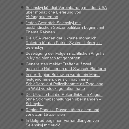
Jahres haben die Zollbeamten Verstöße im Wert von fast 11
Selenskyj kündigt Vereinbarung mit den USA
Milliarden aufgedeckt
über monatliche Lieferung von
Abfangraketen an
„Kein Zoll. Du musst an sich nur sagen dass das privat ist
und du nicht damit handeln willst. So lange das nicht
Jedes Gespräch Selenskyj mit
ausländischen Spitzenpolitikern beginnt mit
Originalverpackt ist und ersichlich das nicht neu sollte es
Thema Raketen
keine Probleme geben“
Die USA werden der Ukraine monatlich
Raketen für das Patriot-System liefern, so
Eric
in
Recht, Visa und Dokumente • Deklaration
Selenskyj
gebrauchter Kleidung beim Zoll
Beseitigung der Folgen nächtlichen Angriffs
in Kyjiw: Mensch tot geborgen
„Hallo Leute, ich weiß nicht, ob ich hier richtig bin mit meiner
Generalstab meldet Treffer auf zwei
Anfrage. Ich möchte 4 Umzugskartons mit gebrauchter
russische Raffinerien und Siwasch-Plattform
Straßen Kleidung bei der Einreise in die Ukraine
In der Region Bukowina wurde ein Mann
mitnehmen. Es ist gebrauchte Kleidung...“
festgenommen, der sich nach einer
Schießerei auf Polizeibeamte elf Tage lang
lev
in
Berichte und Reisetipps • Re: An welchem
im Wald versteckt gehalten hatte
Grenzübergang zwischen Polen und der Ukraine geht es am
Die Ukraine hat die Rekordhitze im August
schnellsten?
ohne Stromabschaltungen überstanden –
Schmyhal
„Wir sind mit unserem Wohnmobil, wie geplant am Montag
Region Donezk: Russen töten einen und
15.6. in Krakovets rüber. Sehr zeitig los gegen 5 Uhr in der
verletzen 15 Zivilisten
Früh. Mit sehr sehr wenig Verkehr, super bis zur Grenze. Nur
In Belgrad beginnen Verhandlungen von
8 PKW vor der Schranke....“
Selenskyj mit Vučić