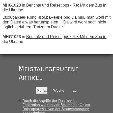
MHG1023
in
Berichte und Reisetipps • Re: Mit dem Zug in
die Ukraine
„изображение.png изображение.png Da muß man wohl mit
den Daten etwas herumspielen ... Da wird wohl noch nicht
täglich gefahren. Trotzdem Danke.“
MHG1023
in
Berichte und Reisetipps • Re: Mit dem Zug in
die Ukraine
„
Der Link zum Anbieter ist ja da.
Meistaufgerufene
Ist korrekt, aber ich finde man hätte trotzdem im Text gleich
darauf hinweisen können.
Artikel
War aber nicht "böse" gemeint ...
Bis jetzt sind die Tickets auch noch nicht auf der Webseite
buchbar - warum auch immer ...
Monat
Woche
Tag
Hab´s versucht - bekomme aber immer angezeigt "auf dieser
Strecke fahren wir nicht"
Durch die Angriffe der Russischen
Föderation wurden vier Bezirke der Oblast
Dnipropetrowsk von der Stromversorgung
abgeschnitten