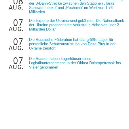
08
der U-Bahn-Strecke zwischen den Stationen „Taras
aug.
Schewtschenko“ und „Pochaina“ im Wert von 1,76
Milliarden
07
Die Exporte der Ukraine sind gefährdet: Die Nationalbank
der Ukraine prognostiziert Verluste in Höhe von über 2
aug.
Milliarden Dollar
07
Die Russische Föderation hat das größte Lager für
persönliche Schutzausrüstung von Delta Plus in der
aug.
Ukraine zerstört
07
Die Russen haben Lagerhäuser eines
Logistikunternehmens in der Oblast Dnipropetrowsk ins
aug.
Visier genommen