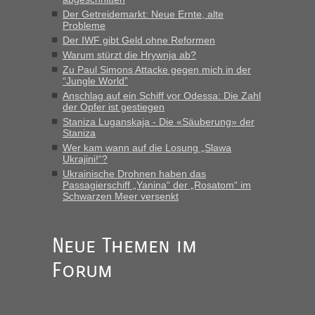
“
Der Getreidemarkt: Neue Ernte, alte
Probleme
MHG1023
in
Berichte und Reisetipps • Re: Mit dem Zug in
Der IWF gibt Geld ohne Reformen
die Ukraine
Warum stürzt die Hrywnja ab?
„Man sollte aber explizit dazu schreiben, daß es ein Zug von
Zu Paul Simons Attacke gegen mich in der
LeoExpress ist - und nur auf deren Webseite kann man die
“Jungle World”
Fahrkarten kaufen. Zumindest ist es die erste Umsteigefreie
Anschlag auf ein Schiff vor Odessa: Die Zahl
Verbindung von Deutschland...“
der Opfer ist gestiegen
Staniza Luganskaja - Die «Säuberung» der
Staniza
Eric
in
Recht, Visa und Dokumente • Re: Deklaration
gebrauchter Kleidung beim Zoll
Wer kam wann auf die Losung „Slawa
Ukrajini!“?
„Vielen Dank, mit einem Briefchen meiner Frau im Gepäck
Ukrainische Drohnen haben das
gab es keine Probleme“
Passagierschiff „Yanina“ der „Rosatom“ im
Schwarzen Meer versenkt
Anuleb
in
Recht, Visa und Dokumente • Re: Seit Anfang
des Jahres haben die Zollbeamten Verstöße im Wert von
fast 11 Milliarden aufgedeckt
Neue Themen im
„Am besten wäre natürlich, wenn die Frau mit dabei ist.
Forum
Alleinreisende Männer stehen schließlich immer unter
Verdacht.“
Frank
in
Recht, Visa und Dokumente • Re: Seit Anfang des