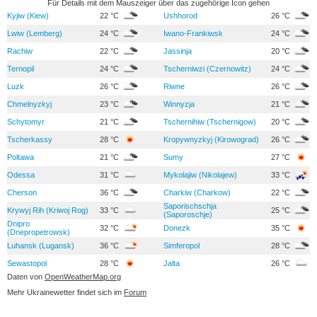
Für Details mit dem Mauszeiger über das zugehörige Icon gehen
Kyjiw (Kiew)
22 °C
Ushhorod
26 °C
Lwiw (Lemberg)
24 °C
Iwano-Frankiwsk
24 °C
Rachiw
22 °C
Jassinja
20 °C
Ternopil
24 °C
Tscherniwzi (Czernowitz)
24 °C
Luzk
26 °C
Riwne
26 °C
Chmelnyzkyj
23 °C
Winnyzja
21 °C
Schytomyr
21 °C
Tschernihiw (Tschernigow)
20 °C
Tscherkassy
28 °C
Kropywnyzkyj (Kirowograd)
26 °C
Poltawa
21 °C
Sumy
27 °C
Odessa
31 °C
Mykolajiw (Nikolajew)
33 °C
Cherson
36 °C
Charkiw (Charkow)
22 °C
Saporischschja
Krywyj Rih (Kriwoj Rog)
33 °C
25 °C
(Saporoschje)
Dnipro
32 °C
Donezk
35 °C
(Dnepropetrowsk)
Luhansk (Lugansk)
36 °C
Simferopol
28 °C
Sewastopol
28 °C
Jalta
26 °C
Daten von
OpenWeatherMap.org
Mehr Ukrainewetter findet sich im
Forum