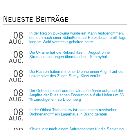
Neueste Beiträge
08
In der Region Bukowina wurde ein Mann festgenommen,
der sich nach einer Schießerei auf Polizeibeamte elf Tage
aug.
lang im Wald versteckt gehalten hatte
08
Die Ukraine hat die Rekordhitze im August ohne
Stromabschaltungen überstanden – Schmyhal
aug.
08
Die Russen haben mit einer Drohne einen Angriff auf die
Lokomotive des Zuges Sumy–Kiew verübt
aug.
08
Der Getreideexport aus der Ukraine könnte aufgrund der
Angriffe der Russischen Föderation auf die Häfen um 53
aug.
% zurückgehen, so Bloomberg
08
In der Oblast Tschernihiw ist nach einem russischen
Drohnenangriff ein Lagerhaus in Brand geraten
aug.
Kiew sucht nach einem Auftragnehmer für die Sanierung