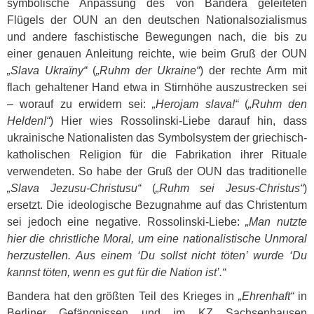
symbolische Anpassung des von Bandera geleiteten
Flügels der
OUN
an den deutschen Nationalsozialismus
und andere faschistische Bewegungen nach, die bis zu
einer genauen Anleitung reichte, wie beim Gruß der
OUN
„Slava Ukraïny“
(
„Ruhm der Ukraine“
) der rechte Arm mit
flach gehaltener Hand etwa in Stirnhöhe auszustrecken sei
– worauf zu erwidern sei:
„Herojam slava!“
(
„Ruhm den
Helden!“
) Hier wies Rossolinski-Liebe darauf hin, dass
ukrainische Nationalisten das Symbolsystem der griechisch-
katholischen Religion für die Fabrikation ihrer Rituale
verwendeten. So habe der Gruß der
OUN
das traditionelle
„Slava Jezusu-Christusu“
(
„Ruhm sei Jesus-Christus“
)
ersetzt. Die ideologische Bezugnahme auf das Christentum
sei jedoch eine negative. Rossolinski-Liebe:
„Man nutzte
hier die christliche Moral, um eine nationalistische Unmoral
herzustellen. Aus einem ‘Du sollst nicht töten’ wurde ‘Du
kannst töten, wenn es gut für die Nation ist’.“
Bandera hat den größten Teil des Krieges in
„Ehrenhaft“
in
Berliner Gefängnissen und im KZ Sachsenhausen