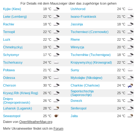
Für Details mit dem Mauszeiger über das zugehörige Icon gehen
Kyjiw (Kiew)
18 °C
Ushhorod
24 °C
Lwiw (Lemberg)
22 °C
Iwano-Frankiwsk
21 °C
Rachiw
18 °C
Jassinja
18 °C
Ternopil
22 °C
Tscherniwzi (Czernowitz)
21 °C
Luzk
22 °C
Riwne
22 °C
Chmelnyzkyj
19 °C
Winnyzja
20 °C
Schytomyr
17 °C
Tschernihiw (Tschernigow)
18 °C
Tscherkassy
24 °C
Kropywnyzkyj (Kirowograd)
22 °C
Poltawa
21 °C
Sumy
22 °C
Odessa
29 °C
Mykolajiw (Nikolajew)
31 °C
Cherson
30 °C
Charkiw (Charkow)
24 °C
Saporischschja
Krywyj Rih (Kriwoj Rog)
26 °C
25 °C
(Saporoschje)
Dnipro
26 °C
Donezk
31 °C
(Dnepropetrowsk)
Luhansk (Lugansk)
28 °C
Simferopol
24 °C
Sewastopol
25 °C
Jalta
24 °C
Daten von
OpenWeatherMap.org
Mehr Ukrainewetter findet sich im
Forum