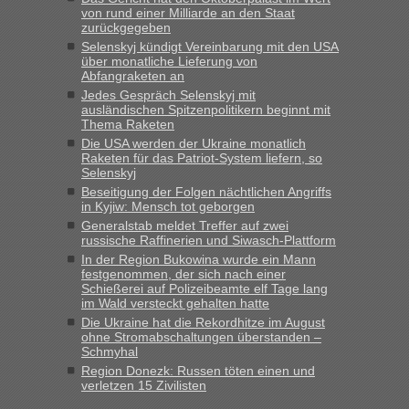
von rund einer Milliarde an den Staat
zurückgegeben
Selenskyj kündigt Vereinbarung mit den USA
über monatliche Lieferung von
Abfangraketen an
Jedes Gespräch Selenskyj mit
ausländischen Spitzenpolitikern beginnt mit
Thema Raketen
Die USA werden der Ukraine monatlich
Raketen für das Patriot-System liefern, so
Selenskyj
Beseitigung der Folgen nächtlichen Angriffs
in Kyjiw: Mensch tot geborgen
Generalstab meldet Treffer auf zwei
russische Raffinerien und Siwasch-Plattform
In der Region Bukowina wurde ein Mann
festgenommen, der sich nach einer
Schießerei auf Polizeibeamte elf Tage lang
im Wald versteckt gehalten hatte
Die Ukraine hat die Rekordhitze im August
ohne Stromabschaltungen überstanden –
Schmyhal
Region Donezk: Russen töten einen und
verletzen 15 Zivilisten