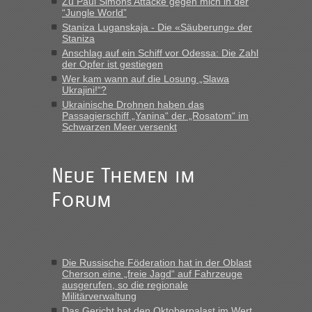
Zu Paul Simons Attacke gegen mich in der
“Jungle World”
Staniza Luganskaja - Die «Säuberung» der
Staniza
Anschlag auf ein Schiff vor Odessa: Die Zahl
der Opfer ist gestiegen
Wer kam wann auf die Losung „Slawa
Ukrajini!“?
Ukrainische Drohnen haben das
Passagierschiff „Yanina“ der „Rosatom“ im
Schwarzen Meer versenkt
Neue Themen im
Forum
Die Russische Föderation hat in der Oblast
Cherson eine „freie Jagd“ auf Fahrzeuge
ausgerufen, so die regionale
Militärverwaltung
Das Gericht hat den Oktoberpalast im Wert