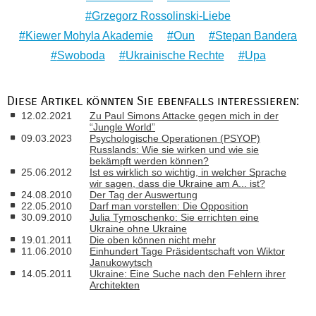
Grzegorz Rossolinski-Liebe
Kiewer Mohyla Akademie
Oun
Stepan Bandera
Swoboda
Ukrainische Rechte
Upa
Diese Artikel könnten Sie ebenfalls interessieren:
12.02.2021
Zu Paul Simons Attacke gegen mich in der
“Jungle World”
09.03.2023
Psychologische Operationen (PSYOP)
Russlands: Wie sie wirken und wie sie
bekämpft werden können?
25.06.2012
Ist es wirklich so wichtig, in welcher Sprache
wir sagen, dass die Ukraine am A... ist?
24.08.2010
Der Tag der Auswertung
22.05.2010
Darf man vorstellen: Die Opposition
30.09.2010
Julia Tymoschenko: Sie errichten eine
Ukraine ohne Ukraine
19.01.2011
Die oben können nicht mehr
11.06.2010
Einhundert Tage Präsidentschaft von Wiktor
Janukowytsch
14.05.2011
Ukraine: Eine Suche nach den Fehlern ihrer
Architekten