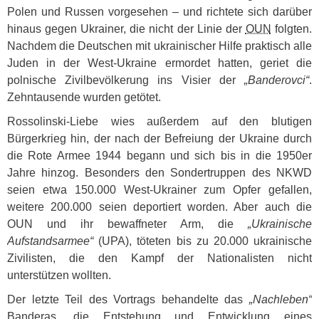
Polen und Russen vorgesehen – und richtete sich darüber
hinaus gegen Ukrainer, die nicht der Linie der
OUN
folgten.
Nachdem die Deutschen mit ukrainischer Hilfe praktisch alle
Juden in der West-Ukraine ermordet hatten, geriet die
polnische Zivilbevölkerung ins Visier der
„Banderovci“
.
Zehntausende wurden getötet.
Rossolinski-Liebe wies außerdem auf den blutigen
Bürgerkrieg hin, der nach der Befreiung der Ukraine durch
die Rote Armee 1944 begann und sich bis in die 1950er
Jahre hinzog. Besonders den Sondertruppen des
NKWD
seien etwa 150.000 West-Ukrainer zum Opfer gefallen,
weitere 200.000 seien deportiert worden. Aber auch die
OUN
und ihr bewaffneter Arm, die
„Ukrainische
Aufstandsarmee“
(
UPA
), töteten bis zu 20.000 ukrainische
Zivilisten, die den Kampf der Nationalisten nicht
unterstützen wollten.
Der letzte Teil des Vortrags behandelte das
„Nachleben“
Banderas, die Entstehung und Entwicklung eines