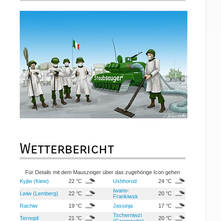
Wetterbericht
Für Details mit dem Mauszeiger über das zugehörige Icon gehen
Kyjiw (Kiew)
22 °C
Ushhorod
24 °C
Iwano-
Lwiw (Lemberg)
22 °C
20 °C
Frankiwsk
Rachiw
19 °C
Jassinja
17 °C
Tscherniwzi
Ternopil
21 °C
20 °C
(Czernowitz)