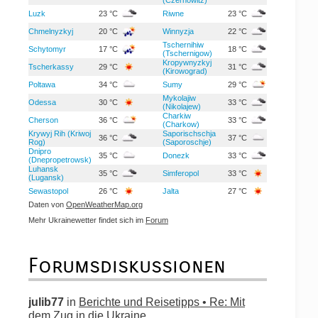
Luzk
23 °C
Riwne
23 °C
Chmelnyzkyj
20 °C
Winnyzja
22 °C
Tschernihiw
Schytomyr
17 °C
18 °C
(Tschernigow)
Kropywnyzkyj
Tscherkassy
29 °C
31 °C
(Kirowograd)
Poltawa
34 °C
Sumy
29 °C
Mykolajiw
Odessa
30 °C
33 °C
(Nikolajew)
Charkiw
Cherson
36 °C
33 °C
(Charkow)
Krywyj Rih (Kriwoj
Saporischschja
36 °C
37 °C
Rog)
(Saporoschje)
Dnipro
35 °C
Donezk
33 °C
(Dnepropetrowsk)
Luhansk
35 °C
Simferopol
33 °C
(Lugansk)
Sewastopol
26 °C
Jalta
27 °C
Daten von
OpenWeatherMap.org
Mehr Ukrainewetter findet sich im
Forum
Forumsdiskussionen
julib77
in
Berichte und Reisetipps • Re: Mit
dem Zug in die Ukraine