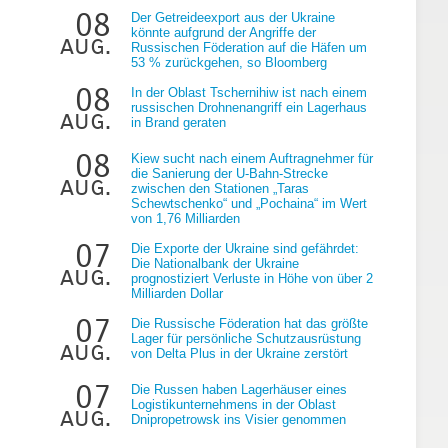
08
Der Getreideexport aus der Ukraine
könnte aufgrund der Angriffe der
aug.
Russischen Föderation auf die Häfen um
53 % zurückgehen, so Bloomberg
08
In der Oblast Tschernihiw ist nach einem
russischen Drohnenangriff ein Lagerhaus
aug.
in Brand geraten
08
Kiew sucht nach einem Auftragnehmer für
die Sanierung der U-Bahn-Strecke
aug.
zwischen den Stationen „Taras
Schewtschenko“ und „Pochaina“ im Wert
von 1,76 Milliarden
07
Die Exporte der Ukraine sind gefährdet:
Die Nationalbank der Ukraine
aug.
prognostiziert Verluste in Höhe von über 2
Milliarden Dollar
07
Die Russische Föderation hat das größte
Lager für persönliche Schutzausrüstung
aug.
von Delta Plus in der Ukraine zerstört
07
Die Russen haben Lagerhäuser eines
Logistikunternehmens in der Oblast
aug.
Dnipropetrowsk ins Visier genommen