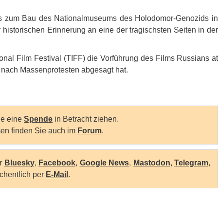
ts zum Bau des Nationalmuseums des Holodomor-Genozids in
historischen Erinnerung an eine der tragischsten Seiten in der
onal Film Festival (
TIFF
) die Vorführung des Films Russians at
 nach Massenprotesten abgesagt hat.
Sie eine
Spende
in Betracht ziehen.
en finden Sie auch im
Forum
.
er
Bluesky
,
Facebook
,
Google News
,
Mastodon
,
Telegram
,
chentlich per
E-Mail
.