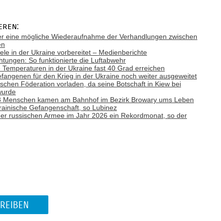
eren:
ber eine mögliche Wiederaufnahme der Verhandlungen zwischen
en
Ziele in der Ukraine vorbereitet – Medienberichte
tungen: So funktionierte die Luftabwehr
emperaturen in der Ukraine fast 40 Grad erreichen
efangenen für den Krieg in der Ukraine noch weiter ausgeweitet
ischen Föderation vorladen, da seine Botschaft in Kiew bei
wurde
: 8 Menschen kamen am Bahnhof im Bezirk Browary ums Leben
rainische Gefangenschaft, so Lubinez
e der russischen Armee im Jahr 2026 ein Rekordmonat, so der
REIBEN