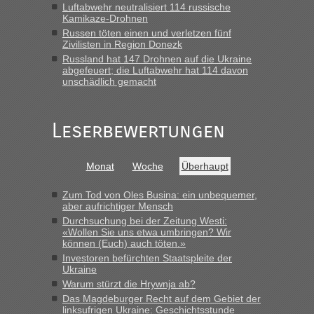
Luftabwehr neutralisiert 114 russische
„Wir sind mit unserem Wohnmobil, wie geplant am Montag
Kamikaze-Drohnen
15.6. in Krakovets rüber. Sehr zeitig los gegen 5 Uhr in der
Russen töten einen und verletzen fünf
Früh. Mit sehr sehr wenig Verkehr, super bis zur Grenze. Nur
Zivilisten in Region Donezk
8 PKW vor der Schranke....“
Russland hat 147 Drohnen auf die Ukraine
abgefeuert; die Luftabwehr hat 114 davon
Frank
in
Berichte und Reisetipps • Re: An welchem
unschädlich gemacht
Grenzübergang zwischen Polen und der Ukraine geht es am
schnellsten?
„Gestern 6 Stunden warten vor der Grenze Richtung Polen
Leserbewertungen
in Krakowez mit dem Kleinbus. Abfertigung ging dann
schnell da auch Passagiere mit EU-Pass dabei waren“
Monat
Woche
Überhaupt
Bernd D-UA
in
Berichte und Reisetipps • Re: An welchem
Grenzübergang zwischen Polen und der Ukraine geht es am
Zum Tod von Oles Busina: ein unbequemer,
schnellsten?
aber aufrichtiger Mensch
Durchsuchung bei der Zeitung Westi:
„Bin am Montag 15.6.26 um 8 Uhr in Urgyniw ausgereist,
«Wollen Sie uns etwa umbringen? Wir
das erste Mal an einem Montagmorgen ca. 15 Fahrzeuge
können (Euch) auch töten.»
vor mir, bin sonst der Erste oder Zweite, egal, nach ca 20
Investoren befürchten Staatspleite der
Minuten wurde dann die nächste Welle...“
Ukraine
Warum stürzt die Hrywnja ab?
lev
in
Berichte und Reisetipps • Re: An welchem
Das Magdeburger Recht auf dem Gebiet der
Grenzübergang zwischen Polen und der Ukraine geht es am
linksufrigen Ukraine: Geschichtsstunde