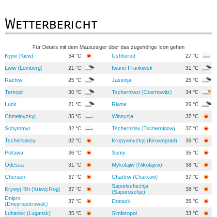
Wetterbericht
Für Details mit dem Mauszeiger über das zugehörige Icon gehen
Kyjiw (Kiew)
34 °C
Ushhorod
27 °C
Lwiw (Lemberg)
21 °C
Iwano-Frankiwsk
31 °C
Rachiw
25 °C
Jassinja
25 °C
Ternopil
30 °C
Tscherniwzi (Czernowitz)
34 °C
Luzk
21 °C
Riwne
26 °C
Chmelnyzkyj
35 °C
Winnyzja
37 °C
Schytomyr
32 °C
Tschernihiw (Tschernigow)
37 °C
Tscherkassy
32 °C
Kropywnyzkyj (Kirowograd)
36 °C
Poltawa
36 °C
Sumy
35 °C
Odessa
31 °C
Mykolajiw (Nikolajew)
38 °C
Cherson
37 °C
Charkiw (Charkow)
37 °C
Saporischschja
Krywyj Rih (Kriwoj Rog)
37 °C
38 °C
(Saporoschje)
Dnipro
37 °C
Donezk
35 °C
(Dnepropetrowsk)
Luhansk (Lugansk)
35 °C
Simferopol
33 °C