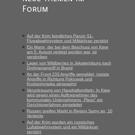
„Am besten wäre natürlich, wenn die Frau mit dabei ist.
Forum
Alleinreisende Männer stehen schließlich immer unter
Verdacht.“
Frank
in
Recht, Visa und Dokumente • Re: Seit Anfang des
Jahres haben die Zollbeamten Verstöße im Wert von fast 11
Auf der Krim feindliches Panzir-S1-
Milliarden aufgedeckt
Flugabwehrsystem und Militärkran zerstört
„Kein Zoll. Du musst an sich nur sagen dass das privat ist
Ein Mann, der bei dem Beschuss von Kiew
und du nicht damit handeln willst. So lange das nicht
am 5. August verletzt worden war, ist
verstorben
Originalverpackt ist und ersichlich das nicht neu sollte es
Lager von Wildberries in Jekaterinburg nach
keine Probleme geben“
Drohnenangriff in Brand
An der Front 233 Angriffe gemeldet, meiste
Eric
in
Recht, Visa und Dokumente • Deklaration
Angriffe in Richtung Pokrowsk und
gebrauchter Kleidung beim Zoll
Kostjantyniwka abgewehrt
„Hallo Leute, ich weiß nicht, ob ich hier richtig bin mit meiner
Veruntreuung von Haushaltsmitteln: In Kiew
wird gegen einen Auftragnehmer des
Anfrage. Ich möchte 4 Umzugskartons mit gebrauchter
kommunalen Unternehmens „Pleso“ ein
Straßen Kleidung bei der Einreise in die Ukraine
Gerichtsverfahren eingeleitet
mitnehmen. Es ist gebrauchte Kleidung...“
Russen greifen Markt in Region Sumy an, 10
Verletzte
lev
in
Berichte und Reisetipps • Re: An welchem
Auf der Krim wurden ein russisches
Grenzübergang zwischen Polen und der Ukraine geht es am
Luftabwehrsystem und ein Militärkran
schnellsten?
zerstört