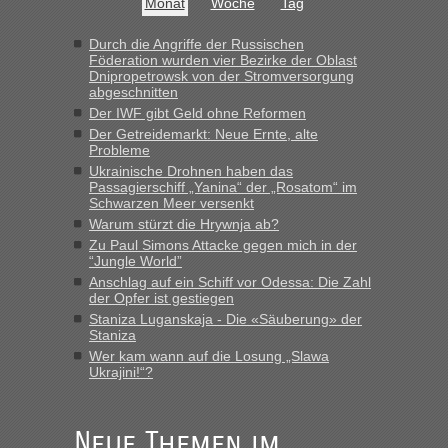
Monat
Woche
Tag
Hab´s versucht - bekomme aber immer angezeigt "auf dieser
Strecke fahren wir nicht"
Durch die Angriffe der Russischen
Föderation wurden vier Bezirke der Oblast
Dnipropetrowsk von der Stromversorgung
abgeschnitten
“
Der IWF gibt Geld ohne Reformen
Der Getreidemarkt: Neue Ernte, alte
MHG1023
in
Berichte und Reisetipps • Re: Mit dem Zug in
Probleme
die Ukraine
Ukrainische Drohnen haben das
Passagierschiff „Yanina“ der „Rosatom“ im
„Man sollte aber explizit dazu schreiben, daß es ein Zug von
Schwarzen Meer versenkt
LeoExpress ist - und nur auf deren Webseite kann man die
Warum stürzt die Hrywnja ab?
Fahrkarten kaufen. Zumindest ist es die erste Umsteigefreie
Verbindung von Deutschland...“
Zu Paul Simons Attacke gegen mich in der
“Jungle World”
Anschlag auf ein Schiff vor Odessa: Die Zahl
Eric
in
Recht, Visa und Dokumente • Re: Deklaration
der Opfer ist gestiegen
gebrauchter Kleidung beim Zoll
Staniza Luganskaja - Die «Säuberung» der
„Vielen Dank, mit einem Briefchen meiner Frau im Gepäck
Staniza
gab es keine Probleme“
Wer kam wann auf die Losung „Slawa
Ukrajini!“?
Anuleb
in
Recht, Visa und Dokumente • Re: Seit Anfang
des Jahres haben die Zollbeamten Verstöße im Wert von
fast 11 Milliarden aufgedeckt
Neue Themen im