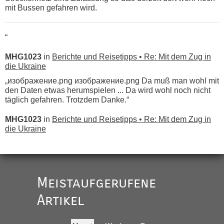
mit Bussen gefahren wird.
“
MHG1023
in
Berichte und Reisetipps • Re: Mit dem Zug in
die Ukraine
„изображение.png изображение.png Da muß man wohl mit
den Daten etwas herumspielen ... Da wird wohl noch nicht
täglich gefahren. Trotzdem Danke.“
MHG1023
in
Berichte und Reisetipps • Re: Mit dem Zug in
die Ukraine
„
Der Link zum Anbieter ist ja da.
Meistaufgerufene
Ist korrekt, aber ich finde man hätte trotzdem im Text gleich
darauf hinweisen können.
Artikel
War aber nicht "böse" gemeint ...
Bis jetzt sind die Tickets auch noch nicht auf der Webseite
buchbar - warum auch immer ...