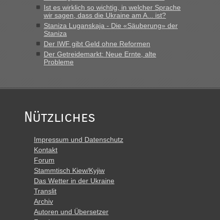
schnellsten?
Ist es wirklich so wichtig, in welcher Sprache
wir sagen, dass die Ukraine am A... ist?
„Derzeit, ist es überall sehr voll an den Grenzen Ukraine/
Staniza Luganskaja - Die «Säuberung» der
Polen. Zb. Krakovets 100 PKW ca. 10 h Wartezeit. Wollen
Staniza
Montag rüber, versuchen es sehr früh.“
Der IWF gibt Geld ohne Reformen
Der Getreidemarkt: Neue Ernte, alte
Probleme
Nützliches
Impressum und Datenschutz
Kontakt
Forum
Stammtisch Kiew/Kyjiw
Das Wetter in der Ukraine
Translit
Archiv
Autoren und Übersetzer