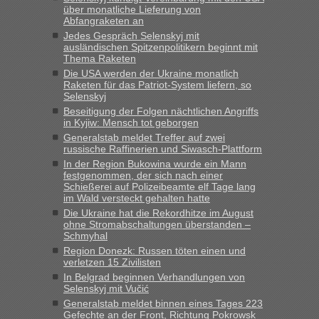
Milliarden aufgedeckt
über monatliche Lieferung von
Abfangraketen an
„Kein Zoll. Du musst an sich nur sagen dass das privat ist
und du nicht damit handeln willst. So lange das nicht
Jedes Gespräch Selenskyj mit
ausländischen Spitzenpolitikern beginnt mit
Originalverpackt ist und ersichlich das nicht neu sollte es
Thema Raketen
keine Probleme geben“
Die USA werden der Ukraine monatlich
Raketen für das Patriot-System liefern, so
Eric
in
Recht, Visa und Dokumente • Deklaration
Selenskyj
gebrauchter Kleidung beim Zoll
Beseitigung der Folgen nächtlichen Angriffs
in Kyjiw: Mensch tot geborgen
„Hallo Leute, ich weiß nicht, ob ich hier richtig bin mit meiner
Generalstab meldet Treffer auf zwei
Anfrage. Ich möchte 4 Umzugskartons mit gebrauchter
russische Raffinerien und Siwasch-Plattform
Straßen Kleidung bei der Einreise in die Ukraine
In der Region Bukowina wurde ein Mann
mitnehmen. Es ist gebrauchte Kleidung...“
festgenommen, der sich nach einer
Schießerei auf Polizeibeamte elf Tage lang
lev
in
Berichte und Reisetipps • Re: An welchem
im Wald versteckt gehalten hatte
Grenzübergang zwischen Polen und der Ukraine geht es am
Die Ukraine hat die Rekordhitze im August
schnellsten?
ohne Stromabschaltungen überstanden –
Schmyhal
„Wir sind mit unserem Wohnmobil, wie geplant am Montag
Region Donezk: Russen töten einen und
15.6. in Krakovets rüber. Sehr zeitig los gegen 5 Uhr in der
verletzen 15 Zivilisten
Früh. Mit sehr sehr wenig Verkehr, super bis zur Grenze. Nur
In Belgrad beginnen Verhandlungen von
8 PKW vor der Schranke....“
Selenskyj mit Vučić
Generalstab meldet binnen eines Tages 223
Frank
in
Berichte und Reisetipps • Re: An welchem
Gefechte an der Front, Richtung Pokrowsk