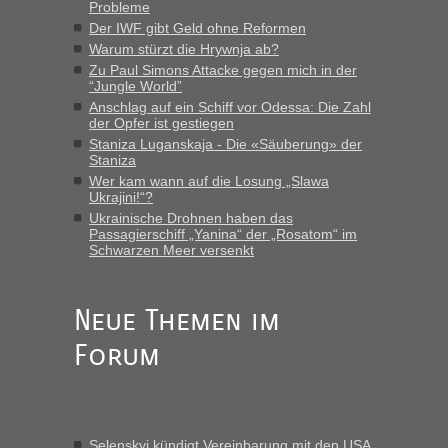
Probleme
MHG1023
in
Berichte und Reisetipps • Re: Mit dem Zug in
Der IWF gibt Geld ohne Reformen
die Ukraine
Warum stürzt die Hrywnja ab?
„Man sollte aber explizit dazu schreiben, daß es ein Zug von
Zu Paul Simons Attacke gegen mich in der
LeoExpress ist - und nur auf deren Webseite kann man die
“Jungle World”
Fahrkarten kaufen. Zumindest ist es die erste Umsteigefreie
Anschlag auf ein Schiff vor Odessa: Die Zahl
Verbindung von Deutschland...“
der Opfer ist gestiegen
Staniza Luganskaja - Die «Säuberung» der
Staniza
Eric
in
Recht, Visa und Dokumente • Re: Deklaration
gebrauchter Kleidung beim Zoll
Wer kam wann auf die Losung „Slawa
Ukrajini!“?
„Vielen Dank, mit einem Briefchen meiner Frau im Gepäck
Ukrainische Drohnen haben das
gab es keine Probleme“
Passagierschiff „Yanina“ der „Rosatom“ im
Schwarzen Meer versenkt
Anuleb
in
Recht, Visa und Dokumente • Re: Seit Anfang
des Jahres haben die Zollbeamten Verstöße im Wert von
fast 11 Milliarden aufgedeckt
Neue Themen im
„Am besten wäre natürlich, wenn die Frau mit dabei ist.
Forum
Alleinreisende Männer stehen schließlich immer unter
Verdacht.“
Frank
in
Recht, Visa und Dokumente • Re: Seit Anfang des
Jahres haben die Zollbeamten Verstöße im Wert von fast 11
Selenskyj kündigt Vereinbarung mit den USA