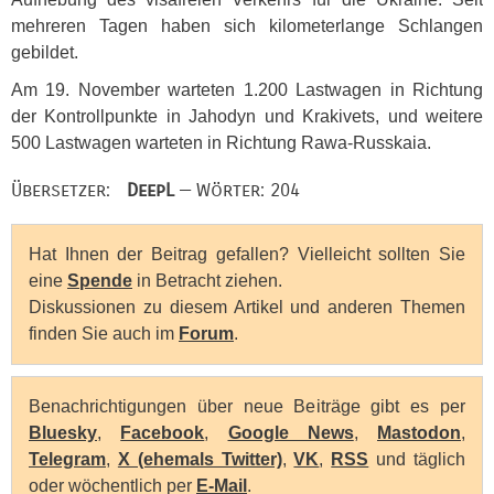
mehreren Tagen haben sich kilometerlange Schlangen
gebildet.
Am 19. November warteten 1.200 Lastwagen in Richtung
der Kontrollpunkte in Jahodyn und Krakivets, und weitere
500 Lastwagen warteten in Richtung Rawa-Russkaia.
Übersetzer:
DeepL
— Wörter: 204
Hat Ihnen der Beitrag gefallen? Vielleicht sollten Sie
eine
Spende
in Betracht ziehen.
Diskussionen zu diesem Artikel und anderen Themen
finden Sie auch im
Forum
.
Benachrichtigungen über neue Beiträge gibt es per
Bluesky
,
Facebook
,
Google News
,
Mastodon
,
Telegram
,
X (ehemals Twitter)
,
VK
,
RSS
und täglich
oder wöchentlich per
E-Mail
.