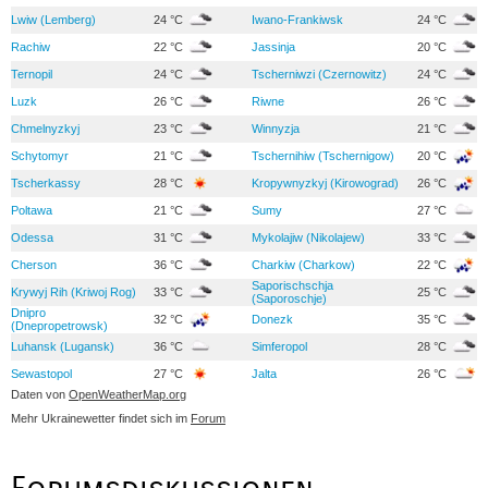
Lwiw (Lemberg)
24 °C
Iwano-Frankiwsk
24 °C
Rachiw
22 °C
Jassinja
20 °C
Ternopil
24 °C
Tscherniwzi (Czernowitz)
24 °C
Luzk
26 °C
Riwne
26 °C
Chmelnyzkyj
23 °C
Winnyzja
21 °C
Schytomyr
21 °C
Tschernihiw (Tschernigow)
20 °C
Tscherkassy
28 °C
Kropywnyzkyj (Kirowograd)
26 °C
Poltawa
21 °C
Sumy
27 °C
Odessa
31 °C
Mykolajiw (Nikolajew)
33 °C
Cherson
36 °C
Charkiw (Charkow)
22 °C
Saporischschja
Krywyj Rih (Kriwoj Rog)
33 °C
25 °C
(Saporoschje)
Dnipro
32 °C
Donezk
35 °C
(Dnepropetrowsk)
Luhansk (Lugansk)
36 °C
Simferopol
28 °C
Sewastopol
27 °C
Jalta
26 °C
Daten von
OpenWeatherMap.org
Mehr Ukrainewetter findet sich im
Forum