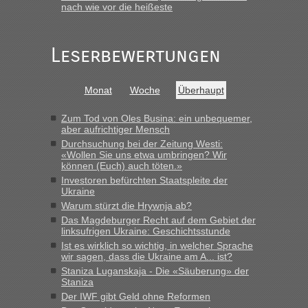
Grenzübergang zwischen Polen und der Ukraine geht es am
nach wie vor die heißeste
schnellsten?
„Gestern 6 Stunden warten vor der Grenze Richtung Polen
Leserbewertungen
in Krakowez mit dem Kleinbus. Abfertigung ging dann
schnell da auch Passagiere mit EU-Pass dabei waren“
Bernd D-UA
in
Berichte und Reisetipps • Re: An welchem
Monat
Woche
Überhaupt
Grenzübergang zwischen Polen und der Ukraine geht es am
schnellsten?
Zum Tod von Oles Busina: ein unbequemer,
aber aufrichtiger Mensch
„Bin am Montag 15.6.26 um 8 Uhr in Urgyniw ausgereist,
Durchsuchung bei der Zeitung Westi:
das erste Mal an einem Montagmorgen ca. 15 Fahrzeuge
«Wollen Sie uns etwa umbringen? Wir
vor mir, bin sonst der Erste oder Zweite, egal, nach ca 20
können (Euch) auch töten.»
Minuten wurde dann die nächste Welle...“
Investoren befürchten Staatspleite der
Ukraine
lev
in
Berichte und Reisetipps • Re: An welchem
Warum stürzt die Hrywnja ab?
Grenzübergang zwischen Polen und der Ukraine geht es am
Das Magdeburger Recht auf dem Gebiet der
schnellsten?
linksufrigen Ukraine: Geschichtsstunde
Ist es wirklich so wichtig, in welcher Sprache
„Derzeit, ist es überall sehr voll an den Grenzen Ukraine/
wir sagen, dass die Ukraine am A... ist?
Polen. Zb. Krakovets 100 PKW ca. 10 h Wartezeit. Wollen
Staniza Luganskaja - Die «Säuberung» der
Montag rüber, versuchen es sehr früh.“
Staniza
Der IWF gibt Geld ohne Reformen