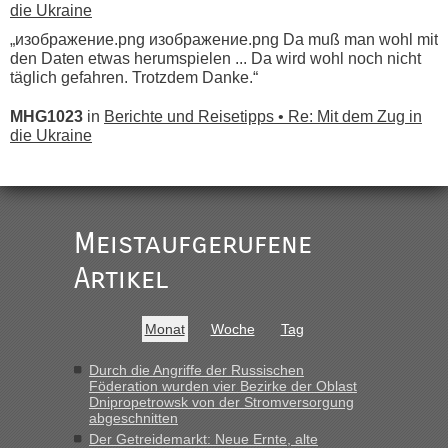
die Ukraine
„изображение.png изображение.png Da muß man wohl mit
den Daten etwas herumspielen ... Da wird wohl noch nicht
täglich gefahren. Trotzdem Danke.“
MHG1023
in
Berichte und Reisetipps • Re: Mit dem Zug in
die Ukraine
„
Der Link zum Anbieter ist ja da.
Meistaufgerufene
Ist korrekt, aber ich finde man hätte trotzdem im Text gleich
darauf hinweisen können.
Artikel
War aber nicht "böse" gemeint ...
Bis jetzt sind die Tickets auch noch nicht auf der Webseite
buchbar - warum auch immer ...
Monat
Woche
Tag
Hab´s versucht - bekomme aber immer angezeigt "auf dieser
Strecke fahren wir nicht"
Durch die Angriffe der Russischen
Föderation wurden vier Bezirke der Oblast
Dnipropetrowsk von der Stromversorgung
abgeschnitten
“
Der Getreidemarkt: Neue Ernte, alte