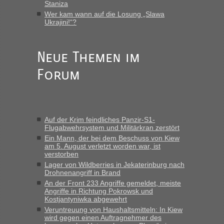
„Vielen Dank, mit einem Briefchen meiner Frau im Gepäck
Staniza
gab es keine Probleme“
Wer kam wann auf die Losung „Slawa
Ukrajini!“?
Anuleb
in
Recht, Visa und Dokumente • Re: Seit Anfang
des Jahres haben die Zollbeamten Verstöße im Wert von
fast 11 Milliarden aufgedeckt
Neue Themen im
„Am besten wäre natürlich, wenn die Frau mit dabei ist.
Forum
Alleinreisende Männer stehen schließlich immer unter
Verdacht.“
Frank
in
Recht, Visa und Dokumente • Re: Seit Anfang des
Jahres haben die Zollbeamten Verstöße im Wert von fast 11
Auf der Krim feindliches Panzir-S1-
Milliarden aufgedeckt
Flugabwehrsystem und Militärkran zerstört
„Kein Zoll. Du musst an sich nur sagen dass das privat ist
Ein Mann, der bei dem Beschuss von Kiew
und du nicht damit handeln willst. So lange das nicht
am 5. August verletzt worden war, ist
verstorben
Originalverpackt ist und ersichlich das nicht neu sollte es
Lager von Wildberries in Jekaterinburg nach
keine Probleme geben“
Drohnenangriff in Brand
An der Front 233 Angriffe gemeldet, meiste
Eric
in
Recht, Visa und Dokumente • Deklaration
Angriffe in Richtung Pokrowsk und
gebrauchter Kleidung beim Zoll
Kostjantyniwka abgewehrt
„Hallo Leute, ich weiß nicht, ob ich hier richtig bin mit meiner
Veruntreuung von Haushaltsmitteln: In Kiew
wird gegen einen Auftragnehmer des
Anfrage. Ich möchte 4 Umzugskartons mit gebrauchter