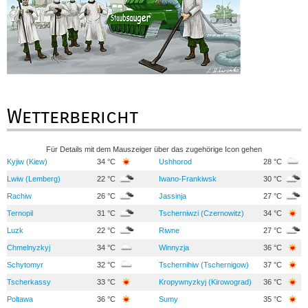
Wetterbericht
Für Details mit dem Mauszeiger über das zugehörige Icon gehen
Kyjiw (Kiew)
34 °C
Ushhorod
28 °C
Lwiw (Lemberg)
22 °C
Iwano-Frankiwsk
30 °C
Rachiw
26 °C
Jassinja
27 °C
Ternopil
31 °C
Tscherniwzi (Czernowitz)
34 °C
Luzk
22 °C
Riwne
27 °C
Chmelnyzkyj
34 °C
Winnyzja
36 °C
Schytomyr
32 °C
Tschernihiw (Tschernigow)
37 °C
Tscherkassy
33 °C
Kropywnyzkyj (Kirowograd)
36 °C
Poltawa
36 °C
Sumy
35 °C