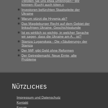
«Wollen Sie uns etwa umbringen? Wir
das erste Mal an einem Montagmorgen ca. 15 Fahrzeuge
können (Euch) auch töten.»
vor mir, bin sonst der Erste oder Zweite, egal, nach ca 20
Investoren befürchten Staatspleite der
Minuten wurde dann die nächste Welle...“
Ukraine
Warum stürzt die Hrywnja ab?
lev
in
Berichte und Reisetipps • Re: An welchem
Das Magdeburger Recht auf dem Gebiet der
Grenzübergang zwischen Polen und der Ukraine geht es am
linksufrigen Ukraine: Geschichtsstunde
schnellsten?
Ist es wirklich so wichtig, in welcher Sprache
wir sagen, dass die Ukraine am A... ist?
„Derzeit, ist es überall sehr voll an den Grenzen Ukraine/
Staniza Luganskaja - Die «Säuberung» der
Polen. Zb. Krakovets 100 PKW ca. 10 h Wartezeit. Wollen
Staniza
Montag rüber, versuchen es sehr früh.“
Der IWF gibt Geld ohne Reformen
Der Getreidemarkt: Neue Ernte, alte
Probleme
Nützliches
Impressum und Datenschutz
Kontakt
Forum