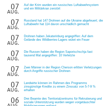
07
Auf der Krim wurden ein russisches Luftabwehrsystem
und ein Militärkran zerstört
aug.
07
Russland hat 147 Drohnen auf die Ukraine abgefeuert; die
Luftabwehr hat 114 davon unschädlich gemacht
aug.
07
Drohnen haben Jekaterinburg angegriffen: Auf dem
Gelände des Wildberries-Lagers wütet ein Feuer
aug.
07
Die Russen haben die Region Saporischschja fast
tausend Mal angegriffen: 10 Verletzte
aug.
07
Zwei Männer in der Region Cherson erlitten Verletzungen
durch Angriffe russischer Drohnen
aug.
07
Landwirte können im Rahmen des Programms
zinsgünstige Kredite zu einem Zinssatz von 5-7-9 %
aug.
erhalten
06
Drei Beamte des Territorialzentrums für Rekrutierung und
soziale Unterstützung wurden wegen vorgetäuschter
aug.
Mobilisierungen entlarvt