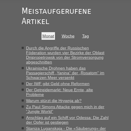
Meistaufgerufene
Ist korrekt, aber ich finde man hätte trotzdem im Text gleich
darauf hinweisen können.
Artikel
War aber nicht "böse" gemeint ...
Bis jetzt sind die Tickets auch noch nicht auf der Webseite
buchbar - warum auch immer ...
Monat
Woche
Tag
Hab´s versucht - bekomme aber immer angezeigt "auf dieser
Strecke fahren wir nicht"
Durch die Angriffe der Russischen
Föderation wurden vier Bezirke der Oblast
Dnipropetrowsk von der Stromversorgung
abgeschnitten
“
Ukrainische Drohnen haben das
Passagierschiff „Yanina“ der „Rosatom“ im
MHG1023
in
Berichte und Reisetipps • Re: Mit dem Zug in
Schwarzen Meer versenkt
die Ukraine
Der IWF gibt Geld ohne Reformen
Der Getreidemarkt: Neue Ernte, alte
„Man sollte aber explizit dazu schreiben, daß es ein Zug von
Probleme
LeoExpress ist - und nur auf deren Webseite kann man die
Warum stürzt die Hrywnja ab?
Fahrkarten kaufen. Zumindest ist es die erste Umsteigefreie
Verbindung von Deutschland...“
Zu Paul Simons Attacke gegen mich in der
“Jungle World”
Anschlag auf ein Schiff vor Odessa: Die Zahl
Eric
in
Recht, Visa und Dokumente • Re: Deklaration
der Opfer ist gestiegen
gebrauchter Kleidung beim Zoll
Staniza Luganskaja - Die «Säuberung» der