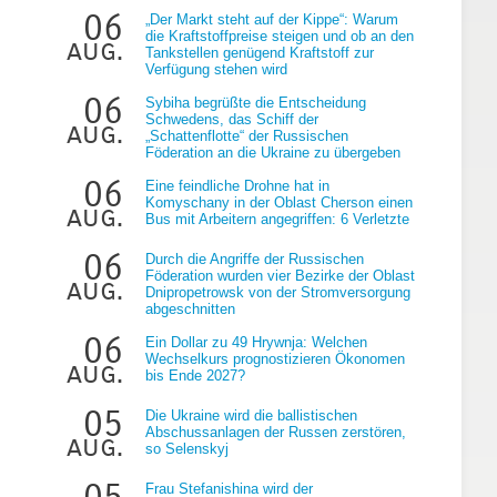
06
„Der Markt steht auf der Kippe“: Warum
die Kraftstoffpreise steigen und ob an den
aug.
Tankstellen genügend Kraftstoff zur
Verfügung stehen wird
06
Sybiha begrüßte die Entscheidung
Schwedens, das Schiff der
aug.
„Schattenflotte“ der Russischen
Föderation an die Ukraine zu übergeben
06
Eine feindliche Drohne hat in
Komyschany in der Oblast Cherson einen
aug.
Bus mit Arbeitern angegriffen: 6 Verletzte
06
Durch die Angriffe der Russischen
Föderation wurden vier Bezirke der Oblast
aug.
Dnipropetrowsk von der Stromversorgung
abgeschnitten
06
Ein Dollar zu 49 Hrywnja: Welchen
Wechselkurs prognostizieren Ökonomen
aug.
bis Ende 2027?
05
Die Ukraine wird die ballistischen
Abschussanlagen der Russen zerstören,
aug.
so Selenskyj
05
r
Frau Stefanishina wird der