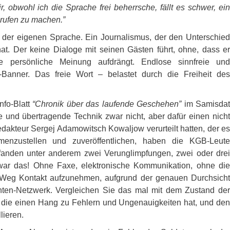
r, obwohl ich die Sprache frei beherrsche, fällt es schwer, ei
rufen zu machen.”
in der eigenen Sprache. Ein Journalismus, der den Unterschied
at. Der keine Dialoge mit seinen Gästen führt, ohne, dass er
ne persönliche Meinung aufdrängt. Endlose sinnfreie und
Banner. Das freie Wort – belastet durch die Freiheit des
nfo-Blatt
“Chronik über das laufende Geschehen”
im Samisda
e und übertragende Technik zwar nicht, aber dafür einen nicht
edakteur Sergej Adamowitsch Kowaljow verurteilt hatten, der e
enzustellen und zuveröffentlichen, haben die
KGB
-Leute
e fanden unter anderem zwei Verunglimpfungen, zwei oder drei
ar das! Ohne Faxe, elektronische Kommunikation, ohne die
n Weg Kontakt aufzunehmen, aufgrund der genauen Durchsicht
enten-Netzwerk. Vergleichen Sie das mal mit dem Zustand der
, die einen Hang zu Fehlern und Ungenauigkeiten hat, und den
lieren.