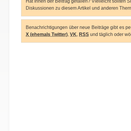
Hat Ihnen der Beitrag gefallen? Vielleicht sollten 
Diskussionen zu diesem Artikel und anderen Them
Benachrichtigungen über neue Beiträge gibt es p
X (ehemals Twitter)
,
VK
,
RSS
und täglich oder wö