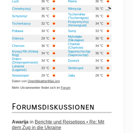
Luzk
36 °C
Riwne
36 °C
Chmelnyzkyj
36 °C
Winnyzja
35 °C
Tschernihiw
Schytomyr
35 °C
35 °C
(Tschernigow)
Kropywnyzkyj
Tscherkassy
32 °C
34 °C
(Kirowograd)
Poltawa
34 °C
Sumy
33 °C
Mykolajiw
Odessa
29 °C
36 °C
(Nikolajew)
Charkiw
Cherson
36 °C
34 °C
(Charkow)
Krywyj Rih (Kriwoj
Saporischschja
34 °C
36 °C
Rog)
(Saporoschje)
Dnipro
34 °C
Donezk
34 °C
(Dnepropetrowsk)
Luhansk
33 °C
Simferopol
30 °C
(Lugansk)
Sewastopol
29 °C
Jalta
28 °C
Daten von
OpenWeatherMap.org
Mehr Ukrainewetter findet sich im
Forum
Forumsdiskussionen
Awarija
in
Berichte und Reisetipps • Re: Mit
dem Zug in die Ukraine