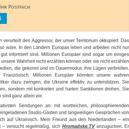
 Ihr Postfach
n verurteilt den Aggressor, der unser Territorium okkupiert. Das
so wäre. In den Ländern Europas leben und arbeiten nicht nur
 gut informiert sind. Millionen Europäer sind sogar um einiges
er unsere Wahrheit nicht erzählen können oder sie nicht erzählen
dien, die gekonnt und im Dauermodus ihre Lügen verbreiten.
d Französisch. Millionen Europäer könnten unsere wahren
iker dazu zwingen, die Ukraine effektiv zu unterstützen. Sie
nen, sondern mit konkreten und harten Sanktionen drohen. Sie
sind ganz allein wir.
tivsten Sendungen an: mit wortreichen, philosophierenden
ig eingeladenen Studio-Gästen und langweiligen Gesprächen von
ch auf Ukrainisch. Mein Freund aus den Niederlanden – ein
lt – versucht regelmäßig, sich
Hromadske.TV
anzugucken. E