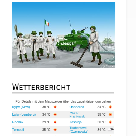
Wetterbericht
Für Details mit dem Mauszeiger über das zugehörige Icon gehen
Kyjiw (Kiew)
38 °C
Ushhorod
34 °C
Iwano-
Lwiw (Lemberg)
34 °C
35 °C
Frankiwsk
Rachiw
29 °C
Jassinja
30 °C
Tscherniwzi
Ternopil
35 °C
34 °C
(Czernowitz)