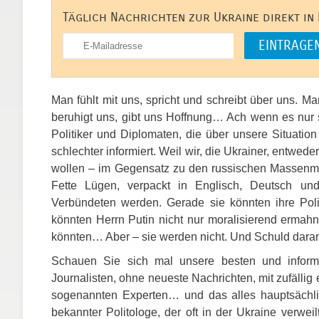
Täglich Nachrichten zur Ukraine direkt in
Man fühlt mit uns, spricht und schreibt über uns. Ma
beruhigt uns, gibt uns Hoffnung… Ach wenn es nur 
Politiker und Diplomaten, die über unsere Situation
schlechter informiert. Weil wir, die Ukrainer, entwed
wollen – im Gegensatz zu den russischen Massenme
Fette Lügen, verpackt in Englisch, Deutsch un
Verbündeten werden. Gerade sie könnten ihre Polit
könnten Herrn Putin nicht nur moralisierend ermah
könnten… Aber – sie werden nicht. Und Schuld daran 
Schauen Sie sich mal unsere besten und informa
Journalisten, ohne neueste Nachrichten, mit zufäll
sogenannten Experten… und das alles hauptsächli
bekannter Politologe, der oft in der Ukraine verwei