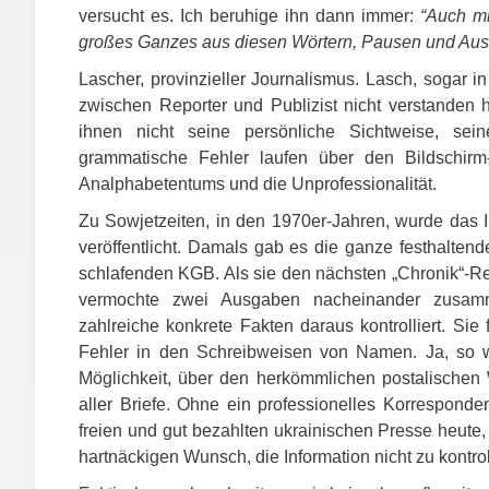
versucht es. Ich beruhige ihn dann immer:
“Auch mi
großes Ganzes aus diesen Wörtern, Pausen und Aus
Lascher, provinzieller Journalismus. Lasch, sogar 
zwischen Reporter und Publizist nicht verstanden h
ihnen nicht seine persönliche Sichtweise, sei
grammatische Fehler laufen über den Bildschirm-
Analphabetentums und die Unprofessionalität.
Zu Sowjetzeiten, in den 1970er-Jahren, wurde das I
veröffentlicht. Damals gab es die ganze festhaltend
schlafenden
KGB
. Als sie den nächsten „Chronik“-R
vermochte zwei Ausgaben nacheinander zusamm
zahlreiche konkrete Fakten daraus kontrolliert. Si
Fehler in den Schreibweisen von Namen. Ja, so w
Möglichkeit, über den herkömmlichen postalische
aller Briefe. Ohne ein professionelles Korrespond
freien und gut bezahlten ukrainischen Presse heute
hartnäckigen Wunsch, die Information nicht zu kontrol