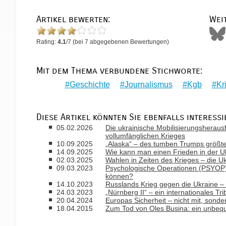
Artikel bewerten:
Wei
Rating:
4.1
/
7
(bei
7
abgegebenen Bewertungen)
Mit dem Thema verbundene Stichworte:
Geschichte
Journalismus
Kgb
Kr
Diese Artikel könnten Sie ebenfalls interessi
05.02.2026
Die ukrainische Mobilisierungsheraus
vollumfänglichen Krieges
10.09.2025
„Alaska“ – des tumben Trumps größte
14.09.2025
Wie kann man einen Frieden in der U
02.03.2025
Wahlen in Zeiten des Krieges – die U
09.03.2023
Psychologische Operationen (PSYOP) 
können?
14.10.2023
Russlands Krieg gegen die Ukraine – 
24.03.2023
„Nürnberg II“ – ein internationales T
20.04.2024
Europas Sicherheit – nicht mit, sond
18.04.2015
Zum Tod von Oles Busina: ein unbequ