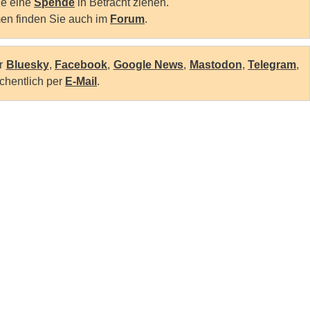
Sie eine
Spende
in Betracht ziehen.
en finden Sie auch im
Forum
.
er
Bluesky
,
Facebook
,
Google News
,
Mastodon
,
Telegram
,
chentlich per
E-Mail
.