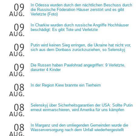
09
In Odessa wurden durch den nächtlichen Beschuss durch
die Russische Föderation Häuser zerstört und es gibt
aug.
Verletzte (Foto)
09
In Charkiw wurden durch russische Angriffe Hochhäuser
beschädigt: Es gibt Tote und Verletzte
aug.
09
Putin wird keinen Sieg erringen, die Ukraine hat nicht vor,
sich aus dem Donbass zurückzuziehen, so Selenskyj
aug.
09
Die Russen haben Pawlohrad angegriffen: 9 Verletzte,
darunter 4 Kinder
aug.
08
In der Region Kiew brannte ein Tierheim
aug.
08
Selenskyj über Sicherheitsgarantien der USA: Sollte Putin
erneut einmarschieren, wird Amerika für uns kämpfen
aug.
08
In Marganz und den umliegenden Gemeinden wurde die
Wasserversorgung nach dem Unfall wiederhergestellt
aug.