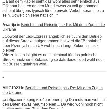
„Ja auf dem Papier sieht das wohl alles sehr einfach aus.
Offenbar hat Leo da den Mund etwas zu voll genommen,
scheint übrigens typisch für die private Verkehrsbranche zu
sein. Soweit ich sehe hat sich...“
Awarija
in
Berichte und Reisetipps • Re: Mit dem Zug in die
Ukraine
„ Obwohl der Leo-Express angeblich seit Juni den Betrieb
auf dieser Strecke aufgenommen hat wird die "Bahnfahrt"
über Przemysl nach UA wohl noch lange Zukunftsmusik
bleiben.
Wie zu lesen ist gibt es noch nichtmal für das polnische
Streckennetz eine Zulassung so daß derzeit dort wohl noch
mit Bussen gefahren wird.
“
MHG1023
in
Berichte und Reisetipps • Re: Mit dem Zug in
die Ukraine
„изображение.png изображение.png Da muß man wohl mit
den Daten etwas herumspielen ... Da wird wohl noch nicht
täglich gefahren. Trotzdem Danke.“