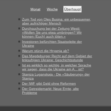
schnell da auch Passagiere mit EU-Pass dabei waren“
Monat
Woche
Überhaupt
Bernd D-UA
in
Berichte und Reisetipps • Re: An welchem
Grenzübergang zwischen Polen und der Ukraine geht es am
Zum Tod von Oles Busina: ein unbequemer,
schnellsten?
aber aufrichtiger Mensch
Durchsuchung bei der Zeitung Westi:
„Bin am Montag 15.6.26 um 8 Uhr in Urgyniw ausgereist,
«Wollen Sie uns etwa umbringen? Wir
das erste Mal an einem Montagmorgen ca. 15 Fahrzeuge
können (Euch) auch töten.»
vor mir, bin sonst der Erste oder Zweite, egal, nach ca 20
Investoren befürchten Staatspleite der
Minuten wurde dann die nächste Welle...“
Ukraine
Warum stürzt die Hrywnja ab?
lev
in
Berichte und Reisetipps • Re: An welchem
Das Magdeburger Recht auf dem Gebiet der
Grenzübergang zwischen Polen und der Ukraine geht es am
linksufrigen Ukraine: Geschichtsstunde
schnellsten?
Ist es wirklich so wichtig, in welcher Sprache
wir sagen, dass die Ukraine am A... ist?
„Derzeit, ist es überall sehr voll an den Grenzen Ukraine/
Staniza Luganskaja - Die «Säuberung» der
Polen. Zb. Krakovets 100 PKW ca. 10 h Wartezeit. Wollen
Staniza
Montag rüber, versuchen es sehr früh.“
Der IWF gibt Geld ohne Reformen
Der Getreidemarkt: Neue Ernte, alte
Probleme