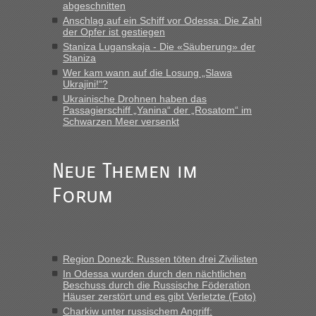
LeoExpress ist - und nur auf deren Webseite kann man die
abgeschnitten
Fahrkarten kaufen. Zumindest ist es die erste Umsteigefreie
Anschlag auf ein Schiff vor Odessa: Die Zahl
Verbindung von Deutschland...“
der Opfer ist gestiegen
Staniza Luganskaja - Die «Säuberung» der
Staniza
Eric
in
Recht, Visa und Dokumente • Re: Deklaration
gebrauchter Kleidung beim Zoll
Wer kam wann auf die Losung „Slawa
Ukrajini!“?
„Vielen Dank, mit einem Briefchen meiner Frau im Gepäck
Ukrainische Drohnen haben das
gab es keine Probleme“
Passagierschiff „Yanina“ der „Rosatom“ im
Schwarzen Meer versenkt
Anuleb
in
Recht, Visa und Dokumente • Re: Seit Anfang
des Jahres haben die Zollbeamten Verstöße im Wert von
fast 11 Milliarden aufgedeckt
Neue Themen im
„Am besten wäre natürlich, wenn die Frau mit dabei ist.
Forum
Alleinreisende Männer stehen schließlich immer unter
Verdacht.“
Frank
in
Recht, Visa und Dokumente • Re: Seit Anfang des
Jahres haben die Zollbeamten Verstöße im Wert von fast 11
Region Donezk: Russen töten drei Zivilisten
Milliarden aufgedeckt
In Odessa wurden durch den nächtlichen
„Kein Zoll. Du musst an sich nur sagen dass das privat ist
Beschuss durch die Russische Föderation
und du nicht damit handeln willst. So lange das nicht
Häuser zerstört und es gibt Verletzte (Foto)
Originalverpackt ist und ersichlich das nicht neu sollte es
Charkiw unter russischem Angriff: