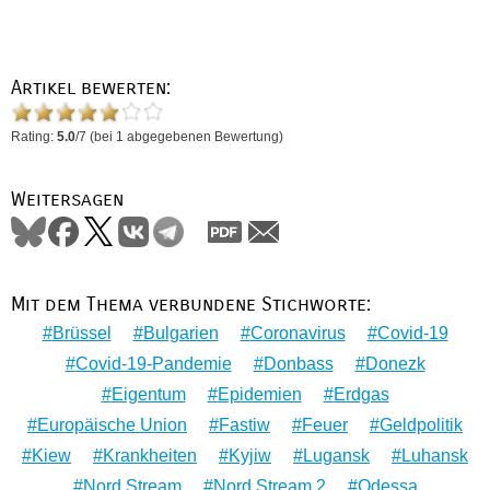
Artikel bewerten:
Rating:
5.0
/
7
(bei
1
abgegebenen Bewertung)
Weitersagen
Mit dem Thema verbundene Stichworte:
Brüssel
Bulgarien
Coronavirus
Covid-19
Covid-19-Pandemie
Donbass
Donezk
Eigentum
Epidemien
Erdgas
Europäische Union
Fastiw
Feuer
Geldpolitik
Kiew
Krankheiten
Kyjiw
Lugansk
Luhansk
Nord Stream
Nord Stream 2
Odessa