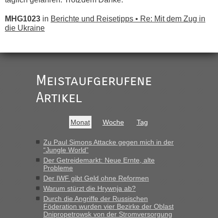
MHG1023
in
Berichte und Reisetipps • Re: Mit dem Zug in
die Ukraine
„
Der Link zum Anbieter ist ja da.
Meistaufgerufene
Ist korrekt, aber ich finde man hätte trotzdem im Text gleich
darauf hinweisen können.
Artikel
War aber nicht "böse" gemeint ...
Bis jetzt sind die Tickets auch noch nicht auf der Webseite
buchbar - warum auch immer ...
Monat
Woche
Tag
Hab´s versucht - bekomme aber immer angezeigt "auf dieser
Strecke fahren wir nicht"
Zu Paul Simons Attacke gegen mich in der
“Jungle World”
Der Getreidemarkt: Neue Ernte, alte
Probleme
“
Der IWF gibt Geld ohne Reformen
Warum stürzt die Hrywnja ab?
MHG1023
in
Berichte und Reisetipps • Re: Mit dem Zug in
die Ukraine
Durch die Angriffe der Russischen
Föderation wurden vier Bezirke der Oblast
„Man sollte aber explizit dazu schreiben, daß es ein Zug von
Dnipropetrowsk von der Stromversorgung