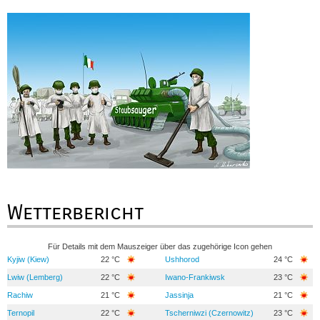
Wetterbericht
Für Details mit dem Mauszeiger über das zugehörige Icon gehen
Kyjiw (Kiew)
22 °C
Ushhorod
24 °C
Lwiw (Lemberg)
22 °C
Iwano-Frankiwsk
23 °C
Rachiw
21 °C
Jassinja
21 °C
Ternopil
22 °C
Tscherniwzi (Czernowitz)
23 °C