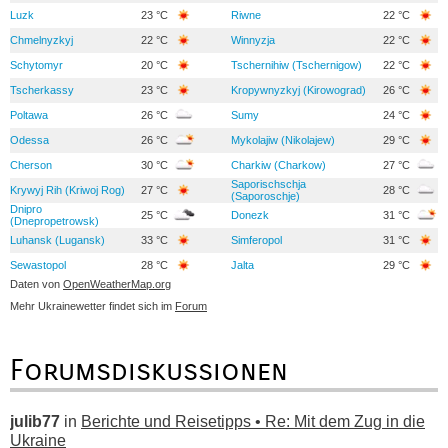
Luzk
23 °C
Riwne
22 °C
Chmelnyzkyj
22 °C
Winnyzja
22 °C
Schytomyr
20 °C
Tschernihiw (Tschernigow)
22 °C
Tscherkassy
23 °C
Kropywnyzkyj (Kirowograd)
26 °C
Poltawa
26 °C
Sumy
24 °C
Odessa
26 °C
Mykolajiw (Nikolajew)
29 °C
Cherson
30 °C
Charkiw (Charkow)
27 °C
Saporischschja
Krywyj Rih (Kriwoj Rog)
27 °C
28 °C
(Saporoschje)
Dnipro
25 °C
Donezk
31 °C
(Dnepropetrowsk)
Luhansk (Lugansk)
33 °C
Simferopol
31 °C
Sewastopol
28 °C
Jalta
29 °C
Daten von
OpenWeatherMap.org
Mehr Ukrainewetter findet sich im
Forum
Forumsdiskussionen
julib77
in
Berichte und Reisetipps • Re: Mit dem Zug in die
Ukraine