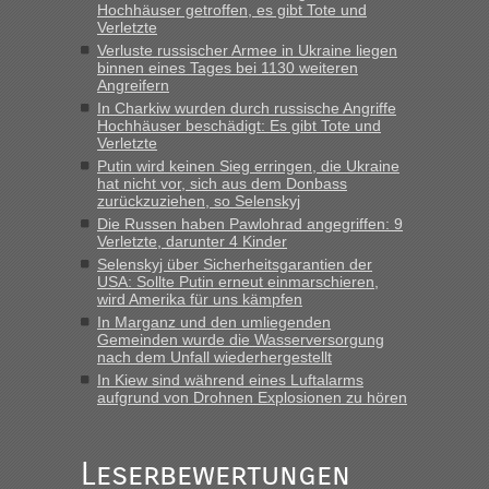
Hochhäuser getroffen, es gibt Tote und
keine Probleme geben“
Verletzte
Verluste russischer Armee in Ukraine liegen
Eric
in
Recht, Visa und Dokumente • Deklaration
binnen eines Tages bei 1130 weiteren
gebrauchter Kleidung beim Zoll
Angreifern
„Hallo Leute, ich weiß nicht, ob ich hier richtig bin mit meiner
In Charkiw wurden durch russische Angriffe
Hochhäuser beschädigt: Es gibt Tote und
Anfrage. Ich möchte 4 Umzugskartons mit gebrauchter
Verletzte
Straßen Kleidung bei der Einreise in die Ukraine
Putin wird keinen Sieg erringen, die Ukraine
mitnehmen. Es ist gebrauchte Kleidung...“
hat nicht vor, sich aus dem Donbass
zurückzuziehen, so Selenskyj
lev
in
Berichte und Reisetipps • Re: An welchem
Die Russen haben Pawlohrad angegriffen: 9
Grenzübergang zwischen Polen und der Ukraine geht es am
Verletzte, darunter 4 Kinder
schnellsten?
Selenskyj über Sicherheitsgarantien der
USA: Sollte Putin erneut einmarschieren,
„Wir sind mit unserem Wohnmobil, wie geplant am Montag
wird Amerika für uns kämpfen
15.6. in Krakovets rüber. Sehr zeitig los gegen 5 Uhr in der
In Marganz und den umliegenden
Früh. Mit sehr sehr wenig Verkehr, super bis zur Grenze. Nur
Gemeinden wurde die Wasserversorgung
8 PKW vor der Schranke....“
nach dem Unfall wiederhergestellt
In Kiew sind während eines Luftalarms
Frank
in
Berichte und Reisetipps • Re: An welchem
aufgrund von Drohnen Explosionen zu hören
Grenzübergang zwischen Polen und der Ukraine geht es am
schnellsten?
„Gestern 6 Stunden warten vor der Grenze Richtung Polen
Leserbewertungen
in Krakowez mit dem Kleinbus. Abfertigung ging dann