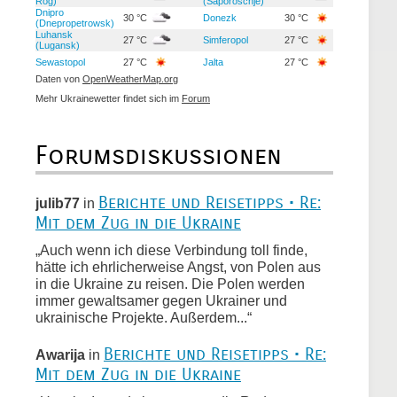
Rog)
(Saporoschje)
Dnipro
30 °C
Donezk
30 °C
(Dnepropetrowsk)
Luhansk
27 °C
Simferopol
27 °C
(Lugansk)
Sewastopol
27 °C
Jalta
27 °C
Daten von
OpenWeatherMap.org
Mehr Ukrainewetter findet sich im
Forum
Forumsdiskussionen
Berichte und Reisetipps • Re:
julib77
in
Mit dem Zug in die Ukraine
„Auch wenn ich diese Verbindung toll finde,
hätte ich ehrlicherweise Angst, von Polen aus
in die Ukraine zu reisen. Die Polen werden
immer gewaltsamer gegen Ukrainer und
ukrainische Projekte. Außerdem...“
Berichte und Reisetipps • Re:
Awarija
in
Mit dem Zug in die Ukraine