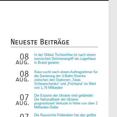
Neueste Beiträge
08
In der Oblast Tschernihiw ist nach einem
russischen Drohnenangriff ein Lagerhaus
aug.
in Brand geraten
08
Kiew sucht nach einem Auftragnehmer für
die Sanierung der U-Bahn-Strecke
aug.
zwischen den Stationen „Taras
Schewtschenko“ und „Pochaina“ im Wert
von 1,76 Milliarden
07
Die Exporte der Ukraine sind gefährdet:
Die Nationalbank der Ukraine
aug.
prognostiziert Verluste in Höhe von über 2
Milliarden Dollar
07
Die Russische Föderation hat das größte