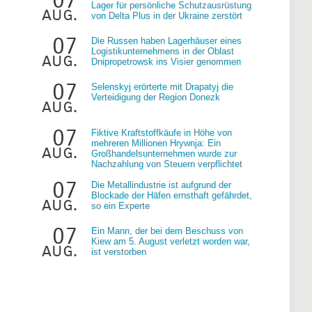
Lager für persönliche Schutzausrüstung
aug.
von Delta Plus in der Ukraine zerstört
07
Die Russen haben Lagerhäuser eines
Logistikunternehmens in der Oblast
aug.
Dnipropetrowsk ins Visier genommen
07
Selenskyj erörterte mit Drapatyj die
Verteidigung der Region Donezk
aug.
07
Fiktive Kraftstoffkäufe in Höhe von
mehreren Millionen Hrywnja: Ein
aug.
Großhandelsunternehmen wurde zur
Nachzahlung von Steuern verpflichtet
07
Die Metallindustrie ist aufgrund der
Blockade der Häfen ernsthaft gefährdet,
aug.
so ein Experte
07
Ein Mann, der bei dem Beschuss von
Kiew am 5. August verletzt worden war,
aug.
ist verstorben