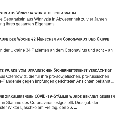
istin aus Winnyzja wurde beschlagnahmt
ige Separatistin aus Winnyzja in Abwesenheit zu vier Jahren
g ihres gesamten Eigentums ...
 Laufe der Woche 42 Menschen an Coronavirus und Grippe -
in der Ukraine 34 Patienten an dem Coronavirus und acht – an
tz wurde vom ukrainischen Sicherheitsdienst verdächtigt
us Czernowitz, die für ihre pro-sowjetischen, pro-russischen
-Pandemie gegen Impfungen gerichteten Ansichten bekannt ...
aine zirkulierenden COVID-19-Stämme wurde bekannt gegeben
ehn Stämme des Coronavirus festgestellt. Dies gab der
ter Wiktor Ljaschko am Freitag, den 26. ...