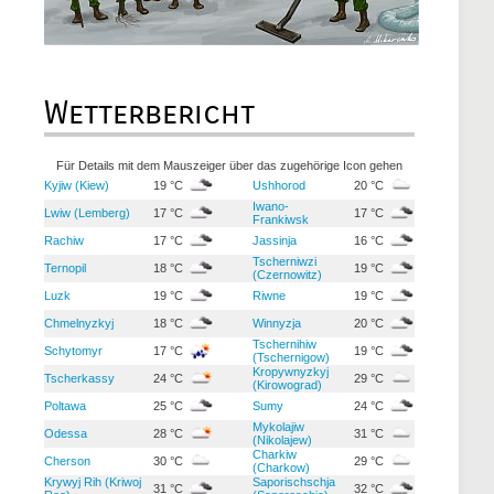
Wetterbericht
Für Details mit dem Mauszeiger über das zugehörige Icon gehen
Kyjiw (Kiew)
19 °C
Ushhorod
20 °C
Iwano-
Lwiw (Lemberg)
17 °C
17 °C
Frankiwsk
Rachiw
17 °C
Jassinja
16 °C
Tscherniwzi
Ternopil
18 °C
19 °C
(Czernowitz)
Luzk
19 °C
Riwne
19 °C
Chmelnyzkyj
18 °C
Winnyzja
20 °C
Tschernihiw
Schytomyr
17 °C
19 °C
(Tschernigow)
Kropywnyzkyj
Tscherkassy
24 °C
29 °C
(Kirowograd)
Poltawa
25 °C
Sumy
24 °C
Mykolajiw
Odessa
28 °C
31 °C
(Nikolajew)
Charkiw
Cherson
30 °C
29 °C
(Charkow)
Krywyj Rih (Kriwoj
Saporischschja
31 °C
32 °C