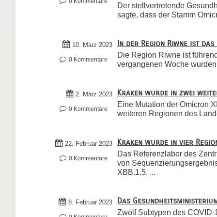
0 Kommentare
Der stellvertretende Gesundhe
sagte, dass der Stamm Omicro
In der Region Riwne ist da
10. März 2023
Die Region Riwne ist führend 
0 Kommentare
vergangenen Woche wurden i
Kraken wurde in zwei weit
2. März 2023
Eine Mutation der Omicron 
0 Kommentare
weiteren Regionen des Land
Kraken wurde in vier Regio
22. Februar 2023
Das Referenzlabor des Zentr
0 Kommentare
von Sequenzierungsergebnis
XBB.1.5, ...
Das Gesundheitsministerium
8. Februar 2023
Zwölf Subtypen des COVID-1
0 Kommentare