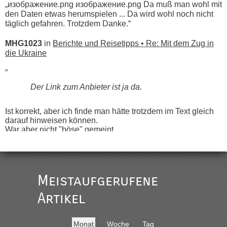
„изображение.png изображение.png Da muß man wohl mit
den Daten etwas herumspielen ... Da wird wohl noch nicht
täglich gefahren. Trotzdem Danke.“
MHG1023
in
Berichte und Reisetipps • Re: Mit dem Zug in
die Ukraine
„
Der Link zum Anbieter ist ja da.
Ist korrekt, aber ich finde man hätte trotzdem im Text gleich
darauf hinweisen können.
War aber nicht "böse" gemeint ...
Bis jetzt sind die Tickets auch noch nicht auf der Webseite
buchbar - warum auch immer ...
Hab´s versucht - bekomme aber immer angezeigt "auf dieser
Strecke fahren wir nicht"
Meistaufgerufene
Artikel
“
MHG1023
in
Berichte und Reisetipps • Re: Mit dem Zug in
Monat
Woche
Tag