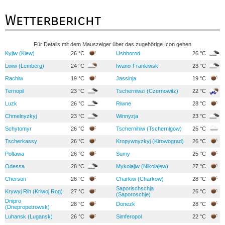
Wetterbericht
Für Details mit dem Mauszeiger über das zugehörige Icon gehen
Kyjiw (Kiew)
26 °C
Ushhorod
26 °C
Lwiw (Lemberg)
24 °C
Iwano-Frankiwsk
23 °C
Rachiw
19 °C
Jassinja
19 °C
Ternopil
23 °C
Tscherniwzi (Czernowitz)
22 °C
Luzk
26 °C
Riwne
28 °C
Chmelnyzkyj
23 °C
Winnyzja
23 °C
Schytomyr
26 °C
Tschernihiw (Tschernigow)
25 °C
Tscherkassy
26 °C
Kropywnyzkyj (Kirowograd)
26 °C
Poltawa
26 °C
Sumy
25 °C
Odessa
28 °C
Mykolajiw (Nikolajew)
27 °C
Cherson
26 °C
Charkiw (Charkow)
28 °C
Saporischschja
Krywyj Rih (Kriwoj Rog)
27 °C
26 °C
(Saporoschje)
Dnipro
28 °C
Donezk
28 °C
(Dnepropetrowsk)
Luhansk (Lugansk)
26 °C
Simferopol
22 °C