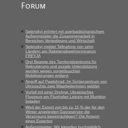
„Kein Zoll. Du musst an sich nur sagen dass das privat ist
Forum
und du nicht damit handeln willst. So lange das nicht
Originalverpackt ist und ersichlich das nicht neu sollte es
keine Probleme geben“
Eric
in
Recht, Visa und Dokumente • Deklaration
Selenskyj erörtert mit aserbaidschanischem
gebrauchter Kleidung beim Zoll
Außenminister die Zusammenarbeit in
Bereichen Verteidigung und Wirtschaft
„Hallo Leute, ich weiß nicht, ob ich hier richtig bin mit meiner
Anfrage. Ich möchte 4 Umzugskartons mit gebrauchter
Selenskyj meldet Teilnahme von zehn
Ländern am Raketenabwehrprogramm
Straßen Kleidung bei der Einreise in die Ukraine
FREYJA
mitnehmen. Es ist gebrauchte Kleidung...“
Drei Beamte des Territorialzentrums für
Rekrutierung und soziale Unterstützung
lev
in
Berichte und Reisetipps • Re: An welchem
wurden wegen vorgetäuschter
Grenzübergang zwischen Polen und der Ukraine geht es am
Mobilisierungen entlarvt
schnellsten?
Angriff auf Pawlohrad: Im Sortierzentrum von
Ukrposchta zwei Mitarbeiterinnen getötet
„Wir sind mit unserem Wohnmobil, wie geplant am Montag
Vorfall mit einer Drohne: Ukrainisches
15.6. in Krakovets rüber. Sehr zeitig los gegen 5 Uhr in der
Flugzeug am Flughafen Leipzig mit Munition
Früh. Mit sehr sehr wenig Verkehr, super bis zur Grenze. Nur
beladen
8 PKW vor der Schranke....“
Wird der Export von bis zu 15 % der für den
Winter angelegten Gasreserven die
Frank
in
Berichte und Reisetipps • Re: An welchem
Versorgung beeinträchtigen? Die Antwort
Grenzübergang zwischen Polen und der Ukraine geht es am
eines Experten
schnellsten?
Außenminister: Wir kämpfen buchstäblich