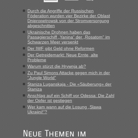
die Ukraine
„Man sollte aber explizit dazu schreiben, daß es ein Zug von
Durch die Angriffe der Russischen
Föderation wurden vier Bezirke der Oblast
LeoExpress ist - und nur auf deren Webseite kann man die
Dnipropetrowsk von der Stromversorgung
Fahrkarten kaufen. Zumindest ist es die erste Umsteigefreie
abgeschnitten
Verbindung von Deutschland...“
Ukrainische Drohnen haben das
Passagierschiff „Yanina“ der „Rosatom“ im
Eric
in
Recht, Visa und Dokumente • Re: Deklaration
Schwarzen Meer versenkt
gebrauchter Kleidung beim Zoll
Der IWF gibt Geld ohne Reformen
Der Getreidemarkt: Neue Ernte, alte
„Vielen Dank, mit einem Briefchen meiner Frau im Gepäck
Probleme
gab es keine Probleme“
Warum stürzt die Hrywnja ab?
Zu Paul Simons Attacke gegen mich in der
Anuleb
in
Recht, Visa und Dokumente • Re: Seit Anfang
“Jungle World”
des Jahres haben die Zollbeamten Verstöße im Wert von
Staniza Luganskaja - Die «Säuberung» der
fast 11 Milliarden aufgedeckt
Staniza
„Am besten wäre natürlich, wenn die Frau mit dabei ist.
Anschlag auf ein Schiff vor Odessa: Die Zahl
Alleinreisende Männer stehen schließlich immer unter
der Opfer ist gestiegen
Verdacht.“
Wer kam wann auf die Losung „Slawa
Ukrajini!“?
Frank
in
Recht, Visa und Dokumente • Re: Seit Anfang des
Jahres haben die Zollbeamten Verstöße im Wert von fast 11
Milliarden aufgedeckt
Neue Themen im