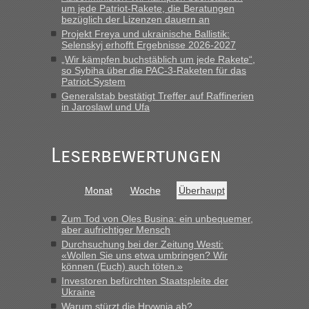
um jede Patriot-Rakete, die Beratungen
„Gestern 6 Stunden warten vor der Grenze Richtung Polen
bezüglich der Lizenzen dauern an
in Krakowez mit dem Kleinbus. Abfertigung ging dann
Projekt Freya und ukrainische Ballistik:
schnell da auch Passagiere mit EU-Pass dabei waren“
Selenskyj erhofft Ergebnisse 2026-2027
„Wir kämpfen buchstäblich um jede Rakete“,
Bernd D-UA
in
Berichte und Reisetipps • Re: An welchem
so Sybiha über die PAC-3-Raketen für das
Grenzübergang zwischen Polen und der Ukraine geht es am
Patriot-System
schnellsten?
Generalstab bestätigt Treffer auf Raffinerien
in Jaroslawl und Ufa
„Bin am Montag 15.6.26 um 8 Uhr in Urgyniw ausgereist,
das erste Mal an einem Montagmorgen ca. 15 Fahrzeuge
vor mir, bin sonst der Erste oder Zweite, egal, nach ca 20
Leserbewertungen
Minuten wurde dann die nächste Welle...“
lev
in
Berichte und Reisetipps • Re: An welchem
Monat
Woche
Überhaupt
Grenzübergang zwischen Polen und der Ukraine geht es am
schnellsten?
Zum Tod von Oles Busina: ein unbequemer,
„Derzeit, ist es überall sehr voll an den Grenzen Ukraine/
aber aufrichtiger Mensch
Polen. Zb. Krakovets 100 PKW ca. 10 h Wartezeit. Wollen
Durchsuchung bei der Zeitung Westi:
Montag rüber, versuchen es sehr früh.“
«Wollen Sie uns etwa umbringen? Wir
können (Euch) auch töten.»
Investoren befürchten Staatspleite der
Ukraine
Warum stürzt die Hrywnja ab?