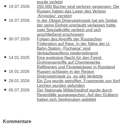
wurde verletzt
19.07.2026
250.000 Bücher sind verloren gegangen: Die
Russen haben das Lager des Verlags
„Knygolav“ zerstört
16.07.2026
In der Oblast Dnipropetrowsk hat ein Soldat,
der seine Einheit unerlaubt verlassen hatte,
zwei Spezialkräfte verletzt und sich
anschließend erschossen
30.07.2026
Folgen des Angriffs der Russischen
Föderation auf Kiew: In der Nähe der U-
Bahn-Station „Pochaina“ sind
Verkaufspavillons niedergebrannt
14.01.2025
Eine explosive Nacht für den Feind:
Drohnenangriffe auf Chemiewerke,
Raffinerien und Flugplatzlager in Russland
16.01.2026
Russen schlagen in der Region
Dnipropetrowsk zu, es gibt Verletzte
28.01.2026
Ein Zug wurde getroffen: Fragmente von fünf
Leichen wurden gefunden
05.07.2026
Der Nationale Militärfriedhof wurde durch
Regenfälle ausgewaschen: Auf den Gräbern
haben sich Senkgruben gebildet
Kommentare