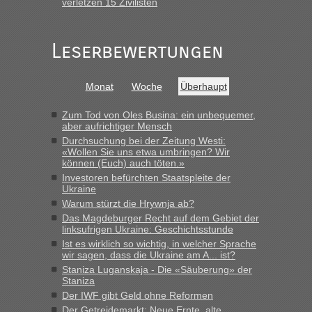
verletzen 15 Zivilisten
Leserbewertungen
Monat
Woche
Überhaupt
Zum Tod von Oles Busina: ein unbequemer,
aber aufrichtiger Mensch
Durchsuchung bei der Zeitung Westi:
«Wollen Sie uns etwa umbringen? Wir
können (Euch) auch töten.»
Investoren befürchten Staatspleite der
Ukraine
Warum stürzt die Hrywnja ab?
Das Magdeburger Recht auf dem Gebiet der
linksufrigen Ukraine: Geschichtsstunde
Ist es wirklich so wichtig, in welcher Sprache
wir sagen, dass die Ukraine am A... ist?
Staniza Luganskaja - Die «Säuberung» der
Staniza
Der IWF gibt Geld ohne Reformen
Der Getreidemarkt: Neue Ernte, alte