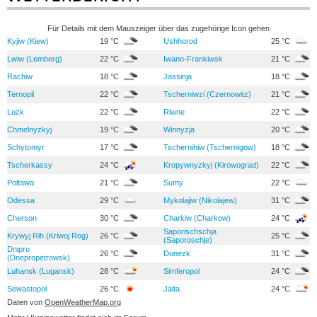
Für Details mit dem Mauszeiger über das zugehörige Icon gehen
Kyjiw (Kiew)
19 °C
Ushhorod
25 °C
Lwiw (Lemberg)
22 °C
Iwano-Frankiwsk
21 °C
Rachiw
18 °C
Jassinja
18 °C
Ternopil
22 °C
Tscherniwzi (Czernowitz)
21 °C
Luzk
22 °C
Riwne
22 °C
Chmelnyzkyj
19 °C
Winnyzja
20 °C
Schytomyr
17 °C
Tschernihiw (Tschernigow)
18 °C
Tscherkassy
24 °C
Kropywnyzkyj (Kirowograd)
22 °C
Poltawa
21 °C
Sumy
22 °C
Odessa
29 °C
Mykolajiw (Nikolajew)
31 °C
Cherson
30 °C
Charkiw (Charkow)
24 °C
Saporischschja
Krywyj Rih (Kriwoj Rog)
26 °C
25 °C
(Saporoschje)
Dnipro
26 °C
Donezk
31 °C
(Dnepropetrowsk)
Luhansk (Lugansk)
28 °C
Simferopol
24 °C
Sewastopol
26 °C
Jalta
24 °C
Daten von
OpenWeatherMap.org