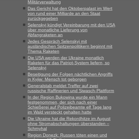
Militärverwaltung
Das Gericht hat den Oktoberpalast im Wert
von rund einer Milliarde an den Staat
zurückgegeben
Selenskyj kündigt Vereinbarung mit den USA
über monatliche Lieferung von
Abfangraketen an
Jedes Gespräch Selenskyj mit
ausländischen Spitzenpolitikern beginnt mit
Thema Raketen
Die USA werden der Ukraine monatlich
Raketen für das Patriot-System liefern, so
Selenskyj
Beseitigung der Folgen nächtlichen Angriffs
in Kyjiw: Mensch tot geborgen
Generalstab meldet Treffer auf zwei
russische Raffinerien und Siwasch-Plattform
In der Region Bukowina wurde ein Mann
festgenommen, der sich nach einer
Schießerei auf Polizeibeamte elf Tage lang
im Wald versteckt gehalten hatte
Die Ukraine hat die Rekordhitze im August
ohne Stromabschaltungen überstanden –
Schmyhal
Region Donezk: Russen töten einen und