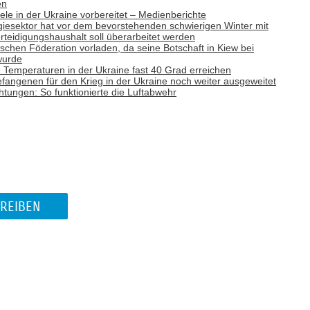
en
Ziele in der Ukraine vorbereitet – Medienberichte
giesektor hat vor dem bevorstehenden schwierigen Winter mit
teidigungshaushalt soll überarbeitet werden
ischen Föderation vorladen, da seine Botschaft in Kiew bei
wurde
emperaturen in der Ukraine fast 40 Grad erreichen
efangenen für den Krieg in der Ukraine noch weiter ausgeweitet
tungen: So funktionierte die Luftabwehr
REIBEN