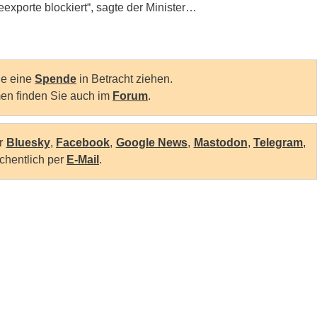
xporte blockiert“, sagte der Minister…
Sie eine
Spende
in Betracht ziehen.
en finden Sie auch im
Forum
.
er
Bluesky
,
Facebook
,
Google News
,
Mastodon
,
Telegram
,
chentlich per
E-Mail
.