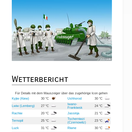
Wetterbericht
Für Details mit dem Mauszeiger über das zugehörige Icon gehen
Kyjiw (Kiew)
30 °C
Ushhorod
30 °C
Iwano-
Lwiw (Lemberg)
27 °C
24 °C
Frankiwsk
Rachiw
20 °C
Jassinja
21 °C
Tscherniwzi
Ternopil
25 °C
23 °C
(Czernowitz)
Luzk
31 °C
Riwne
30 °C