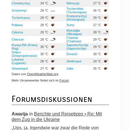
Chmelnyzkyj
24 °C
Winnyzja
27 °C
Tschernihiw
Schytomyr
29 °C
26 °C
(Tschernigow)
Kropywnyzkyj
Tscherkassy
28 °C
29 °C
(Kirowograd)
Poltawa
28 °C
Sumy
27 °C
Mykolajiw
Odessa
29 °C
28 °C
(Nikolajew)
Charkiw
Cherson
28 °C
29 °C
(Charkow)
Krywyj Rih (Kriwoj
Saporischschja
30 °C
29 °C
Rog)
(Saporoschje)
Dnipro
30 °C
Donezk
30 °C
(Dnepropetrowsk)
Luhansk
28 °C
Simferopol
24 °C
(Lugansk)
Sewastopol
27 °C
Jalta
25 °C
Daten von
OpenWeatherMap.org
Mehr Ukrainewetter findet sich im
Forum
Forumsdiskussionen
Awarija
in
Berichte und Reisetipps • Re: Mit
dem Zug in die Ukraine
„Ups, ja. Irgendwie war zwar die Rede von