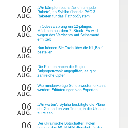
06
„Wir kämpfen buchstäblich um jede
Rakete“, so Sybiha über die PAC-3-
aug.
Raketen für das Patriot-System
06
In Odessa sprang ein 12-jähriges
Mädchen aus dem 7: Stock: Es wird
aug.
wegen des Verdachts auf Selbstmord
ermittelt
g
06
Nun können Sie Taxis über die KI „Bolt“
bestellen
aug.
06
Die Russen haben die Region
Dnipropetrowsk angegriffen, es gibt
aug.
zahlreiche Opfer
06
Wie minderwertige Schutzwesten erkannt
werden: Erläuterungen von Experten
aug.
06
„Wir warten“: Sybiha bestätigte die Pläne
der Gesandten von Trump, in die Ukraine
aug.
zu reisen
06
Der ukrainische Botschafter: Polen
bereitet das 50: Militärhilfepaket für die