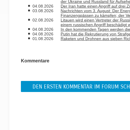
der Ukraine und Russland für Aufseh
04.08.2026
Der Iran hatte einen Angriff auf drei 
03.08.2026
Nachrichten vom 3. August: Der Ener
Finanzengpässen zu kämpfen; der Ver
02.08.2026
Litauen wird einen Vertreter der Russ
einem russischen Angriff beschädigt 
04.08.2026
In den kommenden Tagen werden die T
04.08.2026
Putin hat die Rekrutierung von Strafg
01.08.2026
Raketen und Drohnen aus sieben Rich
Kommentare
DEN ERSTEN KOMMENTAR IM FORUM SCH