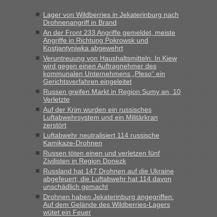
Jahres haben die Zollbeamten Verstöße im Wert von fast 11
Lager von Wildberries in Jekaterinburg nach
Milliarden aufgedeckt
Drohnenangriff in Brand
„Kein Zoll. Du musst an sich nur sagen dass das privat ist
An der Front 233 Angriffe gemeldet, meiste
und du nicht damit handeln willst. So lange das nicht
Angriffe in Richtung Pokrowsk und
Kostjantyniwka abgewehrt
Originalverpackt ist und ersichlich das nicht neu sollte es
Veruntreuung von Haushaltsmitteln: In Kiew
keine Probleme geben“
wird gegen einen Auftragnehmer des
kommunalen Unternehmens „Pleso“ ein
Eric
in
Recht, Visa und Dokumente • Deklaration
Gerichtsverfahren eingeleitet
gebrauchter Kleidung beim Zoll
Russen greifen Markt in Region Sumy an, 10
Verletzte
„Hallo Leute, ich weiß nicht, ob ich hier richtig bin mit meiner
Auf der Krim wurden ein russisches
Anfrage. Ich möchte 4 Umzugskartons mit gebrauchter
Luftabwehrsystem und ein Militärkran
Straßen Kleidung bei der Einreise in die Ukraine
zerstört
mitnehmen. Es ist gebrauchte Kleidung...“
Luftabwehr neutralisiert 114 russische
Kamikaze-Drohnen
lev
in
Berichte und Reisetipps • Re: An welchem
Russen töten einen und verletzen fünf
Grenzübergang zwischen Polen und der Ukraine geht es am
Zivilisten in Region Donezk
schnellsten?
Russland hat 147 Drohnen auf die Ukraine
abgefeuert; die Luftabwehr hat 114 davon
„Wir sind mit unserem Wohnmobil, wie geplant am Montag
unschädlich gemacht
15.6. in Krakovets rüber. Sehr zeitig los gegen 5 Uhr in der
Drohnen haben Jekaterinburg angegriffen:
Früh. Mit sehr sehr wenig Verkehr, super bis zur Grenze. Nur
Auf dem Gelände des Wildberries-Lagers
8 PKW vor der Schranke....“
wütet ein Feuer