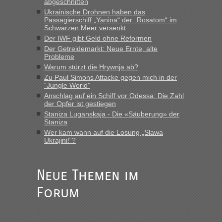
abgeschnitten
“
Ukrainische Drohnen haben das
Passagierschiff „Yanina“ der „Rosatom“ im
MHG1023
in
Berichte und Reisetipps • Re: Mit dem Zug in
Schwarzen Meer versenkt
die Ukraine
Der IWF gibt Geld ohne Reformen
Der Getreidemarkt: Neue Ernte, alte
„Man sollte aber explizit dazu schreiben, daß es ein Zug von
Probleme
LeoExpress ist - und nur auf deren Webseite kann man die
Warum stürzt die Hrywnja ab?
Fahrkarten kaufen. Zumindest ist es die erste Umsteigefreie
Verbindung von Deutschland...“
Zu Paul Simons Attacke gegen mich in der
“Jungle World”
Anschlag auf ein Schiff vor Odessa: Die Zahl
Eric
in
Recht, Visa und Dokumente • Re: Deklaration
der Opfer ist gestiegen
gebrauchter Kleidung beim Zoll
Staniza Luganskaja - Die «Säuberung» der
„Vielen Dank, mit einem Briefchen meiner Frau im Gepäck
Staniza
gab es keine Probleme“
Wer kam wann auf die Losung „Slawa
Ukrajini!“?
Anuleb
in
Recht, Visa und Dokumente • Re: Seit Anfang
des Jahres haben die Zollbeamten Verstöße im Wert von
fast 11 Milliarden aufgedeckt
Neue Themen im
„Am besten wäre natürlich, wenn die Frau mit dabei ist.
Forum
Alleinreisende Männer stehen schließlich immer unter
Verdacht.“
Frank
in
Recht, Visa und Dokumente • Re: Seit Anfang des