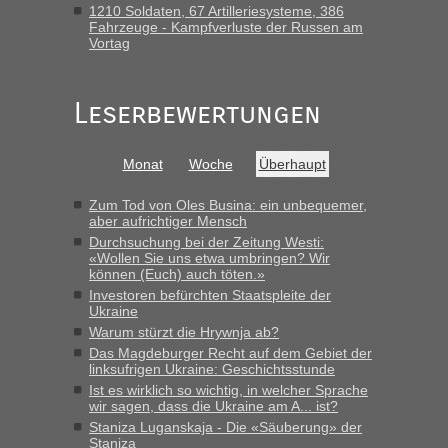
1210 Soldaten, 67 Artilleriesysteme, 386
Frank
in
Berichte und Reisetipps • Re: An welchem
Fahrzeuge - Kampfverluste der Russen am
Grenzübergang zwischen Polen und der Ukraine geht es am
Vortag
schnellsten?
„Gestern 6 Stunden warten vor der Grenze Richtung Polen
Leserbewertungen
in Krakowez mit dem Kleinbus. Abfertigung ging dann
schnell da auch Passagiere mit EU-Pass dabei waren“
Bernd D-UA
in
Berichte und Reisetipps • Re: An welchem
Monat
Woche
Überhaupt
Grenzübergang zwischen Polen und der Ukraine geht es am
schnellsten?
Zum Tod von Oles Busina: ein unbequemer,
aber aufrichtiger Mensch
„Bin am Montag 15.6.26 um 8 Uhr in Urgyniw ausgereist,
Durchsuchung bei der Zeitung Westi:
das erste Mal an einem Montagmorgen ca. 15 Fahrzeuge
«Wollen Sie uns etwa umbringen? Wir
vor mir, bin sonst der Erste oder Zweite, egal, nach ca 20
können (Euch) auch töten.»
Minuten wurde dann die nächste Welle...“
Investoren befürchten Staatspleite der
Ukraine
lev
in
Berichte und Reisetipps • Re: An welchem
Warum stürzt die Hrywnja ab?
Grenzübergang zwischen Polen und der Ukraine geht es am
Das Magdeburger Recht auf dem Gebiet der
schnellsten?
linksufrigen Ukraine: Geschichtsstunde
Ist es wirklich so wichtig, in welcher Sprache
„Derzeit, ist es überall sehr voll an den Grenzen Ukraine/
wir sagen, dass die Ukraine am A... ist?
Polen. Zb. Krakovets 100 PKW ca. 10 h Wartezeit. Wollen
Staniza Luganskaja - Die «Säuberung» der
Montag rüber, versuchen es sehr früh.“
Staniza