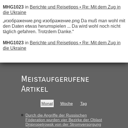
MHG1023
in
Berichte und Reisetipps • Re: Mit dem Zug in
die Ukraine
„изображение.png изображение.png Da muß man wohl mit
den Daten etwas herumspielen ... Da wird wohl noch nicht
täglich gefahren. Trotzdem Danke.“
MHG1023
in
Berichte und Reisetipps • Re: Mit dem Zug in
die Ukraine
„
Der Link zum Anbieter ist ja da.
Meistaufgerufene
Ist korrekt, aber ich finde man hätte trotzdem im Text gleich
darauf hinweisen können.
Artikel
War aber nicht "böse" gemeint ...
Bis jetzt sind die Tickets auch noch nicht auf der Webseite
buchbar - warum auch immer ...
Monat
Woche
Tag
Hab´s versucht - bekomme aber immer angezeigt "auf dieser
Strecke fahren wir nicht"
Durch die Angriffe der Russischen
Föderation wurden vier Bezirke der Oblast
Dnipropetrowsk von der Stromversorgung