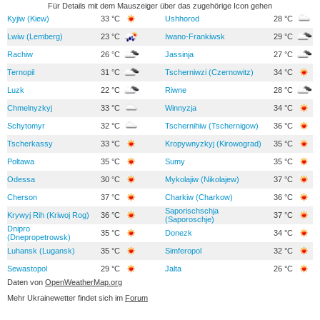
Für Details mit dem Mauszeiger über das zugehörige Icon gehen
Kyjiw (Kiew)
33 °C
Ushhorod
28 °C
Lwiw (Lemberg)
23 °C
Iwano-Frankiwsk
29 °C
Rachiw
26 °C
Jassinja
27 °C
Ternopil
31 °C
Tscherniwzi (Czernowitz)
34 °C
Luzk
22 °C
Riwne
28 °C
Chmelnyzkyj
33 °C
Winnyzja
34 °C
Schytomyr
32 °C
Tschernihiw (Tschernigow)
36 °C
Tscherkassy
33 °C
Kropywnyzkyj (Kirowograd)
35 °C
Poltawa
35 °C
Sumy
35 °C
Odessa
30 °C
Mykolajiw (Nikolajew)
37 °C
Cherson
37 °C
Charkiw (Charkow)
36 °C
Saporischschja
Krywyj Rih (Kriwoj Rog)
36 °C
37 °C
(Saporoschje)
Dnipro
35 °C
Donezk
34 °C
(Dnepropetrowsk)
Luhansk (Lugansk)
35 °C
Simferopol
32 °C
Sewastopol
29 °C
Jalta
26 °C
Daten von
OpenWeatherMap.org
Mehr Ukrainewetter findet sich im
Forum