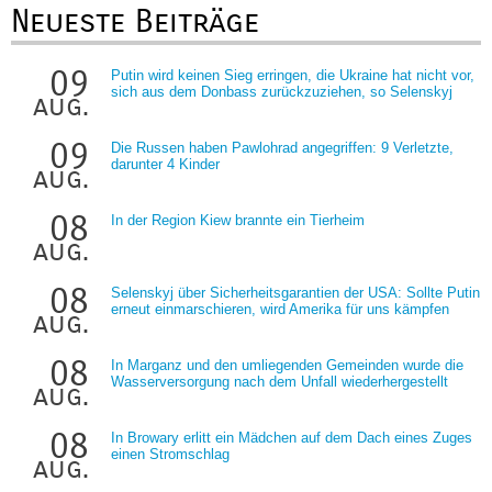
Neueste Beiträge
09
Putin wird keinen Sieg erringen, die Ukraine hat nicht vor,
sich aus dem Donbass zurückzuziehen, so Selenskyj
aug.
09
Die Russen haben Pawlohrad angegriffen: 9 Verletzte,
darunter 4 Kinder
aug.
08
In der Region Kiew brannte ein Tierheim
aug.
08
Selenskyj über Sicherheitsgarantien der USA: Sollte Putin
erneut einmarschieren, wird Amerika für uns kämpfen
aug.
08
In Marganz und den umliegenden Gemeinden wurde die
Wasserversorgung nach dem Unfall wiederhergestellt
aug.
08
In Browary erlitt ein Mädchen auf dem Dach eines Zuges
einen Stromschlag
aug.