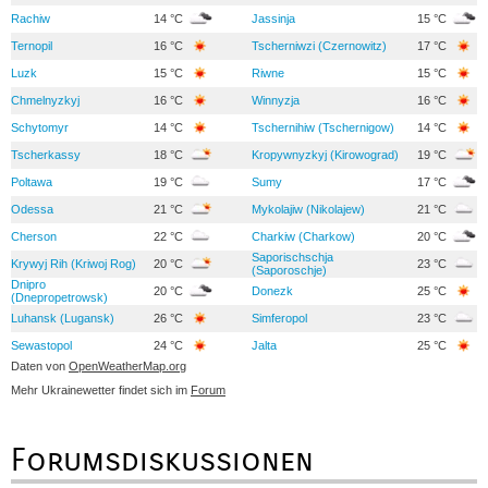
Rachiw
14 °C
Jassinja
15 °C
Ternopil
16 °C
Tscherniwzi (Czernowitz)
17 °C
Luzk
15 °C
Riwne
15 °C
Chmelnyzkyj
16 °C
Winnyzja
16 °C
Schytomyr
14 °C
Tschernihiw (Tschernigow)
14 °C
Tscherkassy
18 °C
Kropywnyzkyj (Kirowograd)
19 °C
Poltawa
19 °C
Sumy
17 °C
Odessa
21 °C
Mykolajiw (Nikolajew)
21 °C
Cherson
22 °C
Charkiw (Charkow)
20 °C
Saporischschja
Krywyj Rih (Kriwoj Rog)
20 °C
23 °C
(Saporoschje)
Dnipro
20 °C
Donezk
25 °C
(Dnepropetrowsk)
Luhansk (Lugansk)
26 °C
Simferopol
23 °C
Sewastopol
24 °C
Jalta
25 °C
Daten von
OpenWeatherMap.org
Mehr Ukrainewetter findet sich im
Forum
Forumsdiskussionen