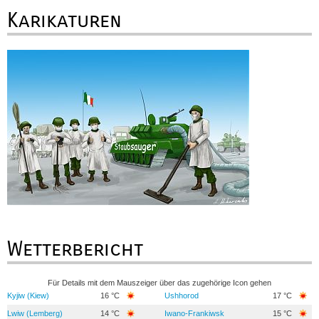
Karikaturen
Wetterbericht
Für Details mit dem Mauszeiger über das zugehörige Icon gehen
Kyjiw (Kiew)
16 °C
Ushhorod
17 °C
Lwiw (Lemberg)
14 °C
Iwano-Frankiwsk
15 °C