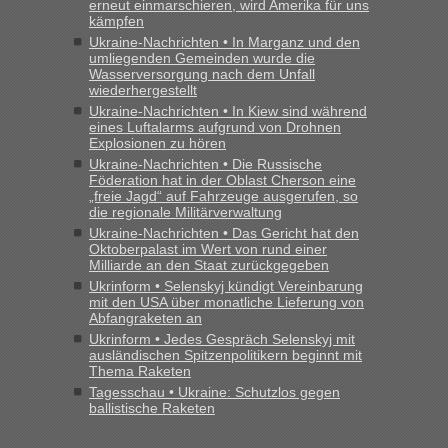
erneut einmarschieren, wird Amerika für uns
kämpfen
Ukraine-Nachrichten • In Marganz und den
umliegenden Gemeinden wurde die
Wasserversorgung nach dem Unfall
wiederhergestellt
Ukraine-Nachrichten • In Kiew sind während
eines Luftalarms aufgrund von Drohnen
Explosionen zu hören
Ukraine-Nachrichten • Die Russische
Föderation hat in der Oblast Cherson eine
„freie Jagd“ auf Fahrzeuge ausgerufen, so
die regionale Militärverwaltung
Ukraine-Nachrichten • Das Gericht hat den
Oktoberpalast im Wert von rund einer
Milliarde an den Staat zurückgegeben
Ukrinform • Selenskyj kündigt Vereinbarung
mit den USA über monatliche Lieferung von
Abfangraketen an
Ukrinform • Jedes Gespräch Selenskyj mit
ausländischen Spitzenpolitikern beginnt mit
Thema Raketen
Tagesschau • Ukraine: Schutzlos gegen
ballistische Raketen