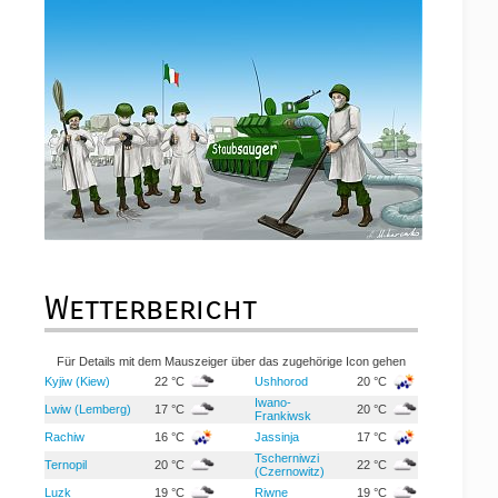
Wetterbericht
Für Details mit dem Mauszeiger über das zugehörige Icon gehen
Kyjiw (Kiew)
22 °C
Ushhorod
20 °C
Iwano-
Lwiw (Lemberg)
17 °C
20 °C
Frankiwsk
Rachiw
16 °C
Jassinja
17 °C
Tscherniwzi
Ternopil
20 °C
22 °C
(Czernowitz)
Luzk
19 °C
Riwne
19 °C