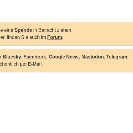
Sie eine
Spende
in Betracht ziehen.
en finden Sie auch im
Forum
.
er
Bluesky
,
Facebook
,
Google News
,
Mastodon
,
Telegram
,
chentlich per
E-Mail
.