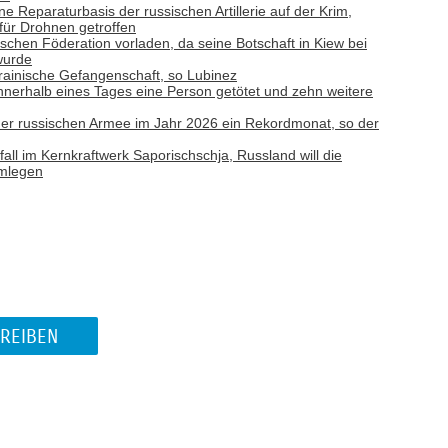
ne Reparaturbasis der russischen Artillerie auf der Krim,
 für Drohnen getroffen
ischen Föderation vorladen, da seine Botschaft in Kiew bei
wurde
rainische Gefangenschaft, so Lubinez
nnerhalb eines Tages eine Person getötet und zehn weitere
e der russischen Armee im Jahr 2026 ein Rekordmonat, so der
ll im Kernkraftwerk Saporischschja, Russland will die
hmlegen
REIBEN