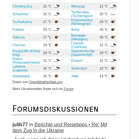
Chmelnyzkyj
21 °C
Winnyzja
22 °C
Tschernihiw
Schytomyr
20 °C
20 °C
(Tschernigow)
Kropywnyzkyj
Tscherkassy
27 °C
28 °C
(Kirowograd)
Poltawa
29 °C
Sumy
26 °C
Mykolajiw
Odessa
27 °C
30 °C
(Nikolajew)
Charkiw
Cherson
29 °C
31 °C
(Charkow)
Krywyj Rih (Kriwoj
Saporischschja
29 °C
29 °C
Rog)
(Saporoschje)
Dnipro
31 °C
Donezk
31 °C
(Dnepropetrowsk)
Luhansk
30 °C
Simferopol
22 °C
(Lugansk)
Sewastopol
25 °C
Jalta
24 °C
Daten von
OpenWeatherMap.org
Mehr Ukrainewetter findet sich im
Forum
Forumsdiskussionen
julib77
in
Berichte und Reisetipps • Re: Mit
dem Zug in die Ukraine