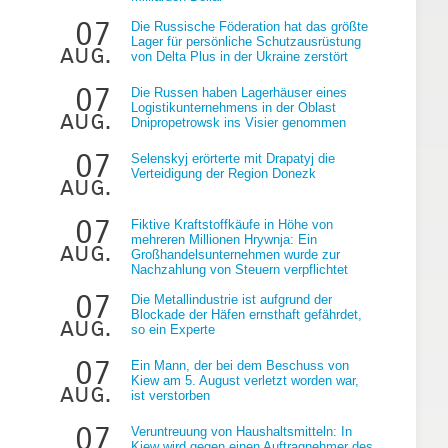
07
Die Russische Föderation hat das größte
Lager für persönliche Schutzausrüstung
aug.
von Delta Plus in der Ukraine zerstört
07
Die Russen haben Lagerhäuser eines
Logistikunternehmens in der Oblast
aug.
Dnipropetrowsk ins Visier genommen
g
07
Selenskyj erörterte mit Drapatyj die
Verteidigung der Region Donezk
aug.
07
Fiktive Kraftstoffkäufe in Höhe von
mehreren Millionen Hrywnja: Ein
aug.
Großhandelsunternehmen wurde zur
Nachzahlung von Steuern verpflichtet
07
Die Metallindustrie ist aufgrund der
Blockade der Häfen ernsthaft gefährdet,
aug.
so ein Experte
07
Ein Mann, der bei dem Beschuss von
Kiew am 5. August verletzt worden war,
aug.
ist verstorben
07
Veruntreuung von Haushaltsmitteln: In
Kiew wird gegen einen Auftragnehmer des