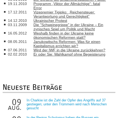
19.11.2010
Programm „Viktor der Allmächtige“: fatal
Error
17.12.2011
Vizepremier Tigipko: „Reichensteuer:
Verantwortung und Gerechtigkeit“
14.12.2010
Ukrainischer Protest
03.11.2009
Die "Schweinegrippe" in der Ukraine – Ein
zynisches Spiel um Politik und Macht
16.05.2012
Weshalb finden in der Ukraine keine
ökonomischen Reformen statt?
08.05.2011
Janukowitschs Reformen: Was für einen
Kapitalismus errichten wir?
07.06.2011
Wird der IWF in die Ukraine zurückkehren?
02.02.2010
Er oder Sie: Wahlkampf ohne Begeisterung
Neueste Beiträge
09
In Charkiw ist die Zahl der Opfer des Angriffs auf 37
gestiegen; unter den Trümmern wird nach Menschen
aug.
gesucht
In der Region Schytomyr haben die Russen ein