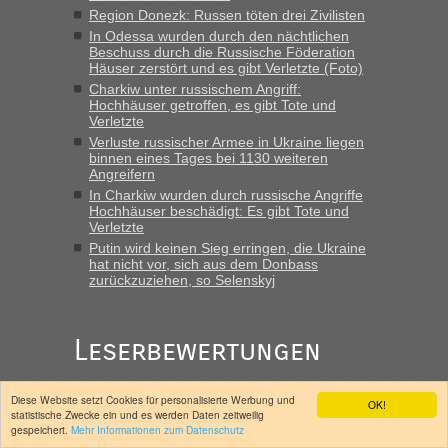
„Hallo Leute, ich weiß nicht, ob ich hier richtig bin mit meiner
Region Donezk: Russen töten drei Zivilisten
Anfrage. Ich möchte 4 Umzugskartons mit gebrauchter
In Odessa wurden durch den nächtlichen
Straßen Kleidung bei der Einreise in die Ukraine
Beschuss durch die Russische Föderation
Häuser zerstört und es gibt Verletzte (Foto)
mitnehmen. Es ist gebrauchte Kleidung...“
Charkiw unter russischem Angriff:
Hochhäuser getroffen, es gibt Tote und
lev
in
Berichte und Reisetipps • Re: An welchem
Verletzte
Grenzübergang zwischen Polen und der Ukraine geht es am
Verluste russischer Armee in Ukraine liegen
schnellsten?
binnen eines Tages bei 1130 weiteren
Angreifern
„Wir sind mit unserem Wohnmobil, wie geplant am Montag
15.6. in Krakovets rüber. Sehr zeitig los gegen 5 Uhr in der
In Charkiw wurden durch russische Angriffe
Hochhäuser beschädigt: Es gibt Tote und
Früh. Mit sehr sehr wenig Verkehr, super bis zur Grenze. Nur
Verletzte
8 PKW vor der Schranke....“
Putin wird keinen Sieg erringen, die Ukraine
hat nicht vor, sich aus dem Donbass
Frank
in
Berichte und Reisetipps • Re: An welchem
zurückzuziehen, so Selenskyj
Grenzübergang zwischen Polen und der Ukraine geht es am
schnellsten?
„Gestern 6 Stunden warten vor der Grenze Richtung Polen
Leserbewertungen
in Krakowez mit dem Kleinbus. Abfertigung ging dann
schnell da auch Passagiere mit EU-Pass dabei waren“
Diese Website setzt Cookies für personalisierte Werbung und
Monat
Woche
Überhaupt
OK!
statistische Zwecke ein und es werden Daten zeitweilig
Bernd D-UA
in
Berichte und Reisetipps • Re: An welchem
gespeichert.
Mehr Informationen zum Datenschutz
Grenzübergang zwischen Polen und der Ukraine geht es am
Zum Tod von Oles Busina: ein unbequemer,