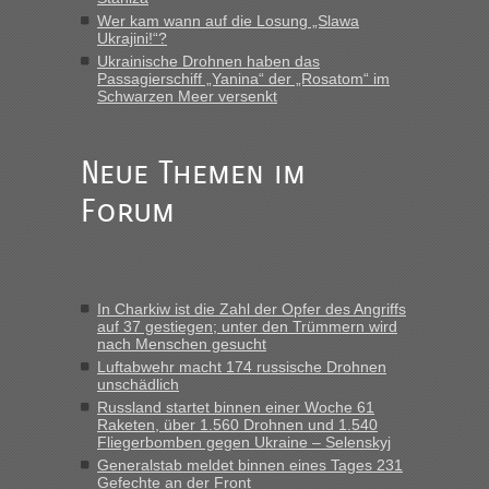
Eric
in
Recht, Visa und Dokumente • Re: Deklaration
gebrauchter Kleidung beim Zoll
Wer kam wann auf die Losung „Slawa
Ukrajini!“?
„Vielen Dank, mit einem Briefchen meiner Frau im Gepäck
Ukrainische Drohnen haben das
gab es keine Probleme“
Passagierschiff „Yanina“ der „Rosatom“ im
Schwarzen Meer versenkt
Anuleb
in
Recht, Visa und Dokumente • Re: Seit Anfang
des Jahres haben die Zollbeamten Verstöße im Wert von
fast 11 Milliarden aufgedeckt
Neue Themen im
„Am besten wäre natürlich, wenn die Frau mit dabei ist.
Forum
Alleinreisende Männer stehen schließlich immer unter
Verdacht.“
Frank
in
Recht, Visa und Dokumente • Re: Seit Anfang des
Jahres haben die Zollbeamten Verstöße im Wert von fast 11
In Charkiw ist die Zahl der Opfer des Angriffs
Milliarden aufgedeckt
auf 37 gestiegen; unter den Trümmern wird
nach Menschen gesucht
„Kein Zoll. Du musst an sich nur sagen dass das privat ist
und du nicht damit handeln willst. So lange das nicht
Luftabwehr macht 174 russische Drohnen
unschädlich
Originalverpackt ist und ersichlich das nicht neu sollte es
Russland startet binnen einer Woche 61
keine Probleme geben“
Raketen, über 1.560 Drohnen und 1.540
Fliegerbomben gegen Ukraine – Selenskyj
Eric
in
Recht, Visa und Dokumente • Deklaration
Generalstab meldet binnen eines Tages 231
gebrauchter Kleidung beim Zoll
Gefechte an der Front