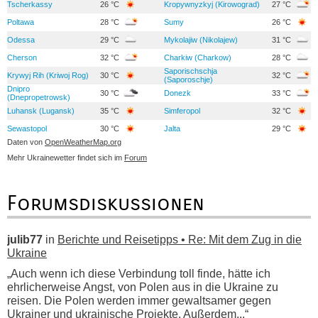
Tscherkassy
26 °C
Kropywnyzkyj (Kirowograd)
27 °C
Poltawa
28 °C
Sumy
26 °C
Odessa
29 °C
Mykolajiw (Nikolajew)
31 °C
Cherson
32 °C
Charkiw (Charkow)
28 °C
Saporischschja
Krywyj Rih (Kriwoj Rog)
30 °C
32 °C
(Saporoschje)
Dnipro
30 °C
Donezk
33 °C
(Dnepropetrowsk)
Luhansk (Lugansk)
35 °C
Simferopol
32 °C
Sewastopol
30 °C
Jalta
29 °C
Daten von
OpenWeatherMap.org
Mehr Ukrainewetter findet sich im
Forum
Forumsdiskussionen
julib77
in
Berichte und Reisetipps • Re: Mit dem Zug in die
Ukraine
„Auch wenn ich diese Verbindung toll finde, hätte ich
ehrlicherweise Angst, von Polen aus in die Ukraine zu
reisen. Die Polen werden immer gewaltsamer gegen
Ukrainer und ukrainische Projekte. Außerdem...“