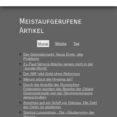
„
Der Link zum Anbieter ist ja da.
Meistaufgerufene
Ist korrekt, aber ich finde man hätte trotzdem im Text gleich
darauf hinweisen können.
Artikel
War aber nicht "böse" gemeint ...
Bis jetzt sind die Tickets auch noch nicht auf der Webseite
buchbar - warum auch immer ...
Monat
Woche
Tag
Hab´s versucht - bekomme aber immer angezeigt "auf dieser
Strecke fahren wir nicht"
Der Getreidemarkt: Neue Ernte, alte
Probleme
Zu Paul Simons Attacke gegen mich in der
“Jungle World”
“
Der IWF gibt Geld ohne Reformen
Warum stürzt die Hrywnja ab?
MHG1023
in
Berichte und Reisetipps • Re: Mit dem Zug in
die Ukraine
Durch die Angriffe der Russischen
Föderation wurden vier Bezirke der Oblast
„Man sollte aber explizit dazu schreiben, daß es ein Zug von
Dnipropetrowsk von der Stromversorgung
LeoExpress ist - und nur auf deren Webseite kann man die
abgeschnitten
Fahrkarten kaufen. Zumindest ist es die erste Umsteigefreie
Anschlag auf ein Schiff vor Odessa: Die Zahl
Verbindung von Deutschland...“
der Opfer ist gestiegen
Staniza Luganskaja - Die «Säuberung» der
Staniza