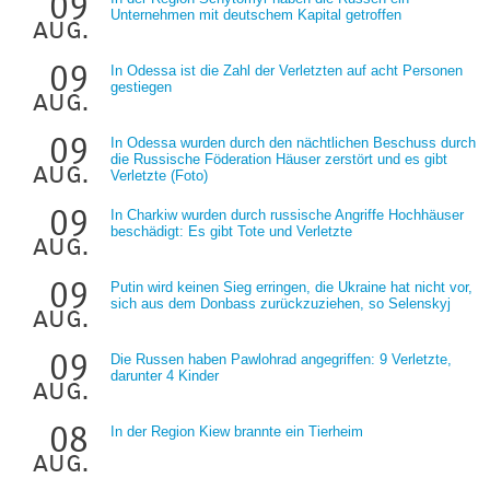
09
Unternehmen mit deutschem Kapital getroffen
aug.
09
In Odessa ist die Zahl der Verletzten auf acht Personen
gestiegen
aug.
09
In Odessa wurden durch den nächtlichen Beschuss durch
die Russische Föderation Häuser zerstört und es gibt
aug.
Verletzte (Foto)
09
In Charkiw wurden durch russische Angriffe Hochhäuser
beschädigt: Es gibt Tote und Verletzte
aug.
09
Putin wird keinen Sieg erringen, die Ukraine hat nicht vor,
sich aus dem Donbass zurückzuziehen, so Selenskyj
aug.
09
Die Russen haben Pawlohrad angegriffen: 9 Verletzte,
darunter 4 Kinder
aug.
08
In der Region Kiew brannte ein Tierheim
aug.