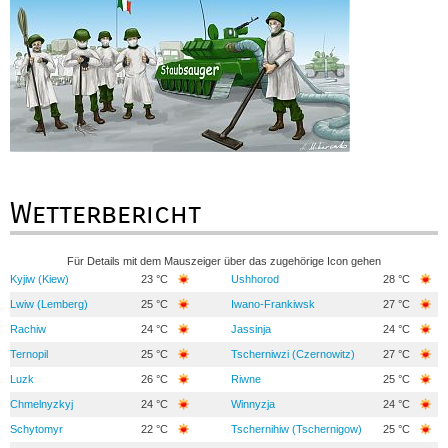
Wetterbericht
Für Details mit dem Mauszeiger über das zugehörige Icon gehen
Kyjiw (Kiew)
23 °C
Ushhorod
28 °C
Lwiw (Lemberg)
25 °C
Iwano-Frankiwsk
27 °C
Rachiw
24 °C
Jassinja
24 °C
Ternopil
25 °C
Tscherniwzi (Czernowitz)
27 °C
Luzk
26 °C
Riwne
25 °C
Chmelnyzkyj
24 °C
Winnyzja
24 °C
Schytomyr
22 °C
Tschernihiw (Tschernigow)
25 °C