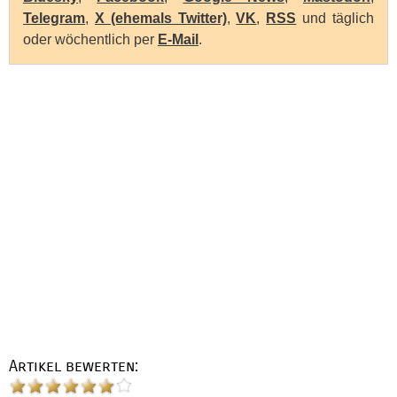
Telegram
,
X (ehemals Twitter)
,
VK
,
RSS
und täglich
oder wöchentlich per
E-Mail
.
Artikel bewerten: