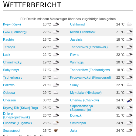
Wetterbericht
Für Details mit dem Mauszeiger über das zugehörige Icon gehen
Kyjiw (Kiew)
18 °C
Ushhorod
24 °C
Lwiw (Lemberg)
22 °C
Iwano-Frankiwsk
21 °C
Rachiw
18 °C
Jassinja
18 °C
Ternopil
22 °C
Tscherniwzi (Czernowitz)
21 °C
Luzk
22 °C
Riwne
22 °C
Chmelnyzkyj
19 °C
Winnyzja
20 °C
Schytomyr
17 °C
Tschernihiw (Tschernigow)
18 °C
Tscherkassy
24 °C
Kropywnyzkyj (Kirowograd)
22 °C
Poltawa
21 °C
Sumy
22 °C
Odessa
29 °C
Mykolajiw (Nikolajew)
31 °C
Cherson
30 °C
Charkiw (Charkow)
24 °C
Saporischschja
Krywyj Rih (Kriwoj Rog)
26 °C
25 °C
(Saporoschje)
Dnipro
26 °C
Donezk
31 °C
(Dnepropetrowsk)
Luhansk (Lugansk)
28 °C
Simferopol
24 °C
Sewastopol
25 °C
Jalta
24 °C