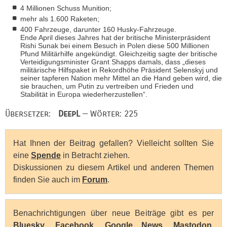
4 Millionen Schuss Munition;
mehr als 1.600 Raketen;
400 Fahrzeuge, darunter 160 Husky-Fahrzeuge.
Ende April dieses Jahres hat der britische Ministerpräsident
Rishi Sunak bei einem Besuch in Polen diese 500 Millionen
Pfund Militärhilfe angekündigt. Gleichzeitig sagte der britische
Verteidigungsminister Grant Shapps damals, dass „dieses
militärische Hilfspaket in Rekordhöhe Präsident Selenskyj und
seiner tapferen Nation mehr Mittel an die Hand geben wird, die
sie brauchen, um Putin zu vertreiben und Frieden und
Stabilität in Europa wiederherzustellen“.
Übersetzer:
DeepL
— Wörter: 225
Hat Ihnen der Beitrag gefallen? Vielleicht sollten Sie
eine
Spende
in Betracht ziehen.
Diskussionen zu diesem Artikel und anderen Themen
finden Sie auch im
Forum
.
Benachrichtigungen über neue Beiträge gibt es per
Bluesky
,
Facebook
,
Google News
,
Mastodon
,