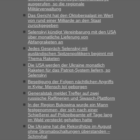
ausgerufen, so die regionale
Militärverwaltung
Das Gericht hat den Oktoberpalast im Wert
von rund einer Milliarde an den Staat
zurückgegeben
Selenskyj kündigt Vereinbarung mit den USA
über monatliche Lieferung von
Abfangraketen an
Jedes Gespräch Selenskyj mit
ausländischen Spitzenpolitikern beginnt mit
Thema Raketen
Die USA werden der Ukraine monatlich
Raketen für das Patriot-System liefern, so
Selenskyj
Beseitigung der Folgen nächtlichen Angriffs
in Kyjiw: Mensch tot geborgen
Generalstab meldet Treffer auf zwei
russische Raffinerien und Siwasch-Plattform
In der Region Bukowina wurde ein Mann
festgenommen, der sich nach einer
Schießerei auf Polizeibeamte elf Tage lang
im Wald versteckt gehalten hatte
Die Ukraine hat die Rekordhitze im August
ohne Stromabschaltungen überstanden –
Schmyhal