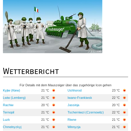
Wetterbericht
Für Details mit dem Mauszeiger über das zugehörige Icon gehen
Kyjiw (Kiew)
21 °C
Ushhorod
23 °C
Lwiw (Lemberg)
21 °C
Iwano-Frankiwsk
22 °C
Rachiw
20 °C
Jassinja
20 °C
Ternopil
21 °C
Tscherniwzi (Czernowitz)
22 °C
Luzk
21 °C
Riwne
21 °C
Chmelnyzkyj
21 °C
Winnyzja
21 °C