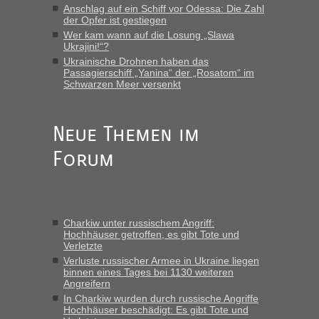
Anschlag auf ein Schiff vor Odessa: Die Zahl
der Opfer ist gestiegen
Eric
in
Recht, Visa und Dokumente • Re: Deklaration
gebrauchter Kleidung beim Zoll
Wer kam wann auf die Losung „Slawa
Ukrajini!“?
„Vielen Dank, mit einem Briefchen meiner Frau im Gepäck
Ukrainische Drohnen haben das
gab es keine Probleme“
Passagierschiff „Yanina“ der „Rosatom“ im
Schwarzen Meer versenkt
Anuleb
in
Recht, Visa und Dokumente • Re: Seit Anfang
des Jahres haben die Zollbeamten Verstöße im Wert von
fast 11 Milliarden aufgedeckt
Neue Themen im
„Am besten wäre natürlich, wenn die Frau mit dabei ist.
Forum
Alleinreisende Männer stehen schließlich immer unter
Verdacht.“
Frank
in
Recht, Visa und Dokumente • Re: Seit Anfang des
Jahres haben die Zollbeamten Verstöße im Wert von fast 11
Charkiw unter russischem Angriff:
Milliarden aufgedeckt
Hochhäuser getroffen, es gibt Tote und
Verletzte
„Kein Zoll. Du musst an sich nur sagen dass das privat ist
und du nicht damit handeln willst. So lange das nicht
Verluste russischer Armee in Ukraine liegen
binnen eines Tages bei 1130 weiteren
Originalverpackt ist und ersichlich das nicht neu sollte es
Angreifern
keine Probleme geben“
In Charkiw wurden durch russische Angriffe
Hochhäuser beschädigt: Es gibt Tote und
Eric
in
Recht, Visa und Dokumente • Deklaration