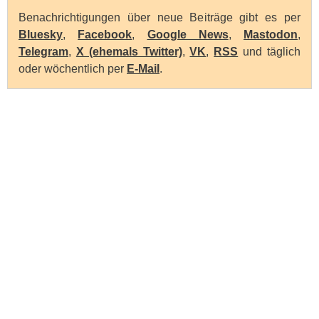
Benachrichtigungen über neue Beiträge gibt es per
Bluesky
,
Facebook
,
Google News
,
Mastodon
,
Telegram
,
X (ehemals Twitter)
,
VK
,
RSS
und täglich
oder wöchentlich per
E-Mail
.