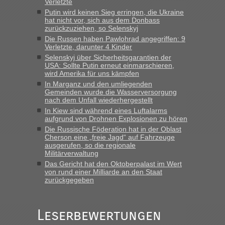
Verletzte
gebrauchter Kleidung beim Zoll
Putin wird keinen Sieg erringen, die Ukraine
hat nicht vor, sich aus dem Donbass
„Hallo Leute, ich weiß nicht, ob ich hier richtig bin mit meiner
zurückzuziehen, so Selenskyj
Anfrage. Ich möchte 4 Umzugskartons mit gebrauchter
Die Russen haben Pawlohrad angegriffen: 9
Straßen Kleidung bei der Einreise in die Ukraine
Verletzte, darunter 4 Kinder
mitnehmen. Es ist gebrauchte Kleidung...“
Selenskyj über Sicherheitsgarantien der
USA: Sollte Putin erneut einmarschieren,
lev
in
Berichte und Reisetipps • Re: An welchem
wird Amerika für uns kämpfen
Grenzübergang zwischen Polen und der Ukraine geht es am
In Marganz und den umliegenden
schnellsten?
Gemeinden wurde die Wasserversorgung
nach dem Unfall wiederhergestellt
„Wir sind mit unserem Wohnmobil, wie geplant am Montag
In Kiew sind während eines Luftalarms
15.6. in Krakovets rüber. Sehr zeitig los gegen 5 Uhr in der
aufgrund von Drohnen Explosionen zu hören
Früh. Mit sehr sehr wenig Verkehr, super bis zur Grenze. Nur
Die Russische Föderation hat in der Oblast
8 PKW vor der Schranke....“
Cherson eine „freie Jagd“ auf Fahrzeuge
ausgerufen, so die regionale
Frank
in
Berichte und Reisetipps • Re: An welchem
Militärverwaltung
Grenzübergang zwischen Polen und der Ukraine geht es am
Das Gericht hat den Oktoberpalast im Wert
schnellsten?
von rund einer Milliarde an den Staat
zurückgegeben
„Gestern 6 Stunden warten vor der Grenze Richtung Polen
in Krakowez mit dem Kleinbus. Abfertigung ging dann
schnell da auch Passagiere mit EU-Pass dabei waren“
Leserbewertungen
Bernd D-UA
in
Berichte und Reisetipps • Re: An welchem