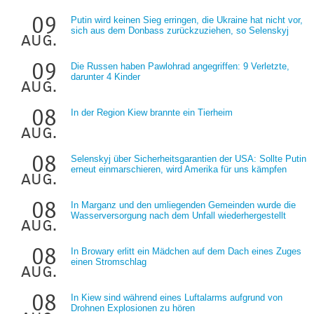
09
Putin wird keinen Sieg erringen, die Ukraine hat nicht vor,
sich aus dem Donbass zurückzuziehen, so Selenskyj
aug.
09
Die Russen haben Pawlohrad angegriffen: 9 Verletzte,
darunter 4 Kinder
aug.
08
In der Region Kiew brannte ein Tierheim
aug.
08
Selenskyj über Sicherheitsgarantien der USA: Sollte Putin
erneut einmarschieren, wird Amerika für uns kämpfen
aug.
08
In Marganz und den umliegenden Gemeinden wurde die
Wasserversorgung nach dem Unfall wiederhergestellt
aug.
08
In Browary erlitt ein Mädchen auf dem Dach eines Zuges
einen Stromschlag
aug.
08
In Kiew sind während eines Luftalarms aufgrund von
Drohnen Explosionen zu hören