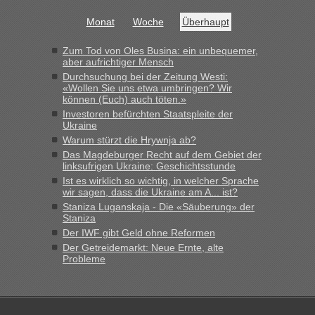
Grenzübergang zwischen Polen und der Ukraine geht es am
Monat
Woche
Überhaupt
schnellsten?
„Bin am Montag 15.6.26 um 8 Uhr in Urgyniw ausgereist,
Zum Tod von Oles Busina: ein unbequemer,
das erste Mal an einem Montagmorgen ca. 15 Fahrzeuge
aber aufrichtiger Mensch
vor mir, bin sonst der Erste oder Zweite, egal, nach ca 20
Durchsuchung bei der Zeitung Westi:
Minuten wurde dann die nächste Welle...“
«Wollen Sie uns etwa umbringen? Wir
können (Euch) auch töten.»
lev
in
Berichte und Reisetipps • Re: An welchem
Investoren befürchten Staatspleite der
Ukraine
Grenzübergang zwischen Polen und der Ukraine geht es am
schnellsten?
Warum stürzt die Hrywnja ab?
Das Magdeburger Recht auf dem Gebiet der
„Derzeit, ist es überall sehr voll an den Grenzen Ukraine/
linksufrigen Ukraine: Geschichtsstunde
Polen. Zb. Krakovets 100 PKW ca. 10 h Wartezeit. Wollen
Ist es wirklich so wichtig, in welcher Sprache
Montag rüber, versuchen es sehr früh.“
wir sagen, dass die Ukraine am A... ist?
Staniza Luganskaja - Die «Säuberung» der
Staniza
Der IWF gibt Geld ohne Reformen
Der Getreidemarkt: Neue Ernte, alte
Probleme