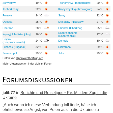
Schytomyr
19 °C
Tschernihiw (Tschernigow)
20 °C
Tscherkassy
22 °C
Kropywnyzkyj (Kirowograd)
24 °C
Poltawa
24 °C
Sumy
22 °C
Odessa
25 °C
Mykolajiw (Nikolajew)
27 °C
Cherson
28 °C
Charkiw (Charkow)
25 °C
Saporischschja
Krywyj Rih (Kriwoj Rog)
26 °C
27 °C
(Saporoschje)
Dnipro
24 °C
Donezk
30 °C
(Dnepropetrowsk)
Luhansk (Lugansk)
32 °C
Simferopol
29 °C
Sewastopol
29 °C
Jalta
29 °C
Daten von
OpenWeatherMap.org
Mehr Ukrainewetter findet sich im
Forum
Forumsdiskussionen
julib77
in
Berichte und Reisetipps • Re: Mit dem Zug in die
Ukraine
„Auch wenn ich diese Verbindung toll finde, hätte ich
ehrlicherweise Angst, von Polen aus in die Ukraine zu