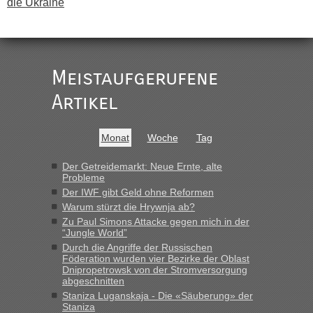
die Ukraine
„
Der Link zum Anbieter ist ja da.
Meistaufgerufene
Ist korrekt, aber ich finde man hätte trotzdem im Text gleich
darauf hinweisen können.
Artikel
War aber nicht "böse" gemeint ...
Bis jetzt sind die Tickets auch noch nicht auf der Webseite
buchbar - warum auch immer ...
Monat
Woche
Tag
Hab´s versucht - bekomme aber immer angezeigt "auf dieser
Strecke fahren wir nicht"
Der Getreidemarkt: Neue Ernte, alte
Probleme
Der IWF gibt Geld ohne Reformen
“
Warum stürzt die Hrywnja ab?
Zu Paul Simons Attacke gegen mich in der
“Jungle World”
MHG1023
in
Berichte und Reisetipps • Re: Mit dem Zug in
die Ukraine
Durch die Angriffe der Russischen
Föderation wurden vier Bezirke der Oblast
„Man sollte aber explizit dazu schreiben, daß es ein Zug von
Dnipropetrowsk von der Stromversorgung
LeoExpress ist - und nur auf deren Webseite kann man die
abgeschnitten
Fahrkarten kaufen. Zumindest ist es die erste Umsteigefreie
Staniza Luganskaja - Die «Säuberung» der
Verbindung von Deutschland...“
Staniza