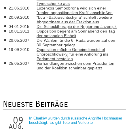
Tymoschenko aus
21.06.2010
Luzenkos Samoobrona wird sich einer
"realen oppositionellen Kraft" anschließen
20.09.2010
"BJuT-Batkiwschtschyna" schließt weitere
Abgeordnete aus der Fraktion aus
04.01.2015
Die Schocktherapie der Regierung Jazenjuk
18.01.2011
Opposition begeht am Sonnabend den Tag
der nationalen Einheit
29.05.2007
Die Wahlen für die 6. Rada wurden auf den
30.September gelegt
19.09.2010
Opposition möchte Geheimdienstchef
Choroschkowskyj für eine Anhörung ins
Parlament bestellen
25.05.2007
Verhandlungen zwischen dem Präsidenten
und der Koalition scheinbar geplatzt
Neueste Beiträge
09
In Charkiw wurden durch russische Angriffe Hochhäuser
beschädigt: Es gibt Tote und Verletzte
aug.