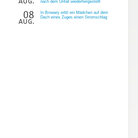
aug.
nach dem Unfall wiederhergestellt
08
In Browary erlitt ein Mädchen auf dem
Dach eines Zuges einen Stromschlag
aug.