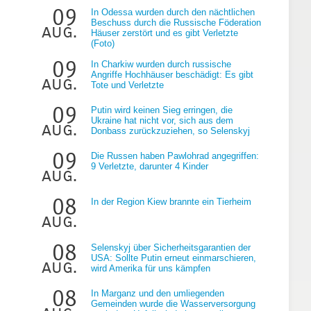
09
In Odessa wurden durch den nächtlichen
Beschuss durch die Russische Föderation
aug.
Häuser zerstört und es gibt Verletzte
(Foto)
09
In Charkiw wurden durch russische
Angriffe Hochhäuser beschädigt: Es gibt
aug.
Tote und Verletzte
09
Putin wird keinen Sieg erringen, die
g
Ukraine hat nicht vor, sich aus dem
aug.
Donbass zurückzuziehen, so Selenskyj
09
Die Russen haben Pawlohrad angegriffen:
9 Verletzte, darunter 4 Kinder
aug.
08
In der Region Kiew brannte ein Tierheim
aug.
08
Selenskyj über Sicherheitsgarantien der
USA: Sollte Putin erneut einmarschieren,
aug.
wird Amerika für uns kämpfen
08
In Marganz und den umliegenden
Gemeinden wurde die Wasserversorgung