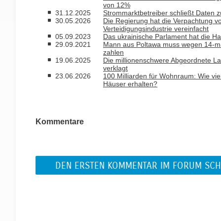
von 12%
31.12.2025
Strommarktbetreiber schließt Daten 
30.05.2026
Die Regierung hat die Verpachtung v
Verteidigungsindustrie vereinfacht
05.09.2023
Das ukrainische Parlament hat die Ha
29.09.2021
Mann aus Poltawa muss wegen 14-mali
zahlen
19.06.2025
Die millionenschwere Abgeordnete L
verklagt
23.06.2026
100 Milliarden für Wohnraum: Wie vie
Häuser erhalten?
Kommentare
DEN ERSTEN KOMMENTAR IM FORUM SCH