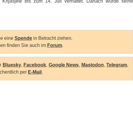
 Knjasjew bis zum 14. Juli verhaftet. Danach wurde seine
Sie eine
Spende
in Betracht ziehen.
en finden Sie auch im
Forum
.
er
Bluesky
,
Facebook
,
Google News
,
Mastodon
,
Telegram
,
chentlich per
E-Mail
.