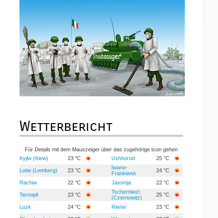
Wetterbericht
Für Details mit dem Mauszeiger über das zugehörige Icon gehen
Kyjiw (Kiew)
23 °C
Ushhorod
25 °C
Iwano-
Lwiw (Lemberg)
23 °C
24 °C
Frankiwsk
Rachiw
22 °C
Jassinja
22 °C
Tscherniwzi
Ternopil
23 °C
25 °C
(Czernowitz)
Luzk
24 °C
Riwne
23 °C