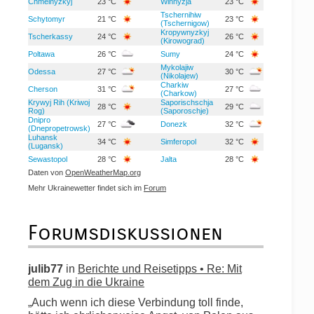
Chmelnyzkyj
23 °C
Winnyzja
23 °C
Tschernihiw
Schytomyr
21 °C
23 °C
(Tschernigow)
Kropywnyzkyj
Tscherkassy
24 °C
26 °C
(Kirowograd)
Poltawa
26 °C
Sumy
24 °C
Mykolajiw
Odessa
27 °C
30 °C
(Nikolajew)
Charkiw
Cherson
31 °C
27 °C
(Charkow)
Krywyj Rih (Kriwoj
Saporischschja
28 °C
29 °C
Rog)
(Saporoschje)
Dnipro
27 °C
Donezk
32 °C
(Dnepropetrowsk)
Luhansk
34 °C
Simferopol
32 °C
(Lugansk)
Sewastopol
28 °C
Jalta
28 °C
Daten von
OpenWeatherMap.org
Mehr Ukrainewetter findet sich im
Forum
Forumsdiskussionen
julib77
in
Berichte und Reisetipps • Re: Mit
dem Zug in die Ukraine
„Auch wenn ich diese Verbindung toll finde,