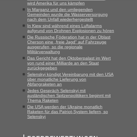
wird Amerika für uns kämpfen
Eric
in
Recht, Visa und Dokumente • Deklaration
In Marganz und den umliegenden
gebrauchter Kleidung beim Zoll
Gemeinden wurde die Wasserversorgung
nach dem Unfall wiederhergestellt
„Hallo Leute, ich weiß nicht, ob ich hier richtig bin mit meiner
In Kiew sind während eines Luftalarms
Anfrage. Ich möchte 4 Umzugskartons mit gebrauchter
aufgrund von Drohnen Explosionen zu hören
Straßen Kleidung bei der Einreise in die Ukraine
Die Russische Föderation hat in der Oblast
mitnehmen. Es ist gebrauchte Kleidung...“
Cherson eine „freie Jagd“ auf Fahrzeuge
ausgerufen, so die regionale
lev
in
Berichte und Reisetipps • Re: An welchem
Militärverwaltung
Grenzübergang zwischen Polen und der Ukraine geht es am
Das Gericht hat den Oktoberpalast im Wert
schnellsten?
von rund einer Milliarde an den Staat
zurückgegeben
„Wir sind mit unserem Wohnmobil, wie geplant am Montag
Selenskyj kündigt Vereinbarung mit den USA
15.6. in Krakovets rüber. Sehr zeitig los gegen 5 Uhr in der
über monatliche Lieferung von
Früh. Mit sehr sehr wenig Verkehr, super bis zur Grenze. Nur
Abfangraketen an
8 PKW vor der Schranke....“
Jedes Gespräch Selenskyj mit
ausländischen Spitzenpolitikern beginnt mit
Frank
in
Berichte und Reisetipps • Re: An welchem
Thema Raketen
Grenzübergang zwischen Polen und der Ukraine geht es am
Die USA werden der Ukraine monatlich
schnellsten?
Raketen für das Patriot-System liefern, so
Selenskyj
„Gestern 6 Stunden warten vor der Grenze Richtung Polen
in Krakowez mit dem Kleinbus. Abfertigung ging dann
schnell da auch Passagiere mit EU-Pass dabei waren“