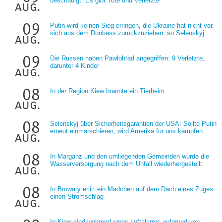
beschädigt: Es gibt Tote und Verletzte
aug.
09
Putin wird keinen Sieg erringen, die Ukraine hat nicht vor,
sich aus dem Donbass zurückzuziehen, so Selenskyj
aug.
09
Die Russen haben Pawlohrad angegriffen: 9 Verletzte,
darunter 4 Kinder
aug.
08
In der Region Kiew brannte ein Tierheim
aug.
08
Selenskyj über Sicherheitsgarantien der USA: Sollte Putin
erneut einmarschieren, wird Amerika für uns kämpfen
aug.
08
In Marganz und den umliegenden Gemeinden wurde die
Wasserversorgung nach dem Unfall wiederhergestellt
aug.
08
In Browary erlitt ein Mädchen auf dem Dach eines Zuges
einen Stromschlag
aug.
In Kiew sind während eines Luftalarms aufgrund von