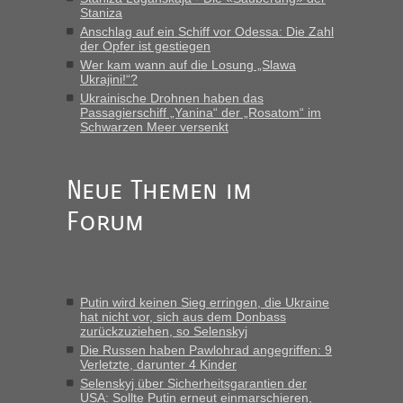
Verbindung von Deutschland...“
Staniza
Anschlag auf ein Schiff vor Odessa: Die Zahl
der Opfer ist gestiegen
Eric
in
Recht, Visa und Dokumente • Re: Deklaration
gebrauchter Kleidung beim Zoll
Wer kam wann auf die Losung „Slawa
Ukrajini!“?
„Vielen Dank, mit einem Briefchen meiner Frau im Gepäck
Ukrainische Drohnen haben das
gab es keine Probleme“
Passagierschiff „Yanina“ der „Rosatom“ im
Schwarzen Meer versenkt
Anuleb
in
Recht, Visa und Dokumente • Re: Seit Anfang
des Jahres haben die Zollbeamten Verstöße im Wert von
fast 11 Milliarden aufgedeckt
Neue Themen im
„Am besten wäre natürlich, wenn die Frau mit dabei ist.
Forum
Alleinreisende Männer stehen schließlich immer unter
Verdacht.“
Frank
in
Recht, Visa und Dokumente • Re: Seit Anfang des
Jahres haben die Zollbeamten Verstöße im Wert von fast 11
Putin wird keinen Sieg erringen, die Ukraine
Milliarden aufgedeckt
hat nicht vor, sich aus dem Donbass
zurückzuziehen, so Selenskyj
„Kein Zoll. Du musst an sich nur sagen dass das privat ist
und du nicht damit handeln willst. So lange das nicht
Die Russen haben Pawlohrad angegriffen: 9
Verletzte, darunter 4 Kinder
Originalverpackt ist und ersichlich das nicht neu sollte es
Selenskyj über Sicherheitsgarantien der
keine Probleme geben“
USA: Sollte Putin erneut einmarschieren,