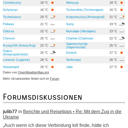
Chmelnyzkyj
18 °C
Winnyzja
18 °C
Schytomyr
16 °C
Tschernihiw (Tschernigow)
16 °C
Tscherkassy
20 °C
Kropywnyzkyj (Kirowograd)
21 °C
Poltawa
21 °C
Sumy
19 °C
Odessa
22 °C
Mykolajiw (Nikolajew)
23 °C
Cherson
25 °C
Charkiw (Charkow)
22 °C
Saporischschja
Krywyj Rih (Kriwoj Rog)
22 °C
25 °C
(Saporoschje)
Dnipro
20 °C
Donezk
27 °C
(Dnepropetrowsk)
Luhansk (Lugansk)
28 °C
Simferopol
26 °C
Sewastopol
26 °C
Jalta
27 °C
Daten von
OpenWeatherMap.org
Mehr Ukrainewetter findet sich im
Forum
Forumsdiskussionen
julib77
in
Berichte und Reisetipps • Re: Mit dem Zug in die
Ukraine
„Auch wenn ich diese Verbindung toll finde, hätte ich