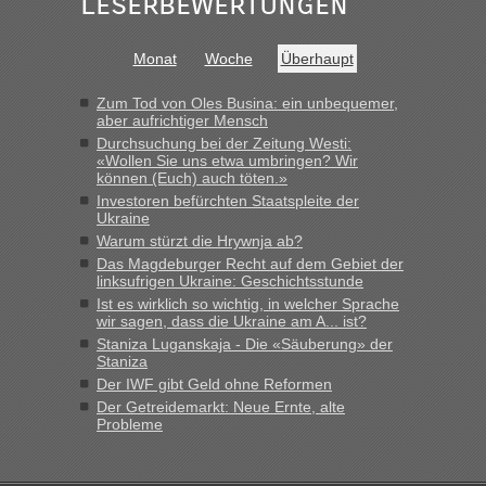
Leserbewertungen
Bernd D-UA
in
Berichte und Reisetipps • Re: An welchem
Grenzübergang zwischen Polen und der Ukraine geht es am
Monat
Woche
Überhaupt
schnellsten?
„Bin am Montag 15.6.26 um 8 Uhr in Urgyniw ausgereist,
Zum Tod von Oles Busina: ein unbequemer,
das erste Mal an einem Montagmorgen ca. 15 Fahrzeuge
aber aufrichtiger Mensch
vor mir, bin sonst der Erste oder Zweite, egal, nach ca 20
Durchsuchung bei der Zeitung Westi:
Minuten wurde dann die nächste Welle...“
«Wollen Sie uns etwa umbringen? Wir
können (Euch) auch töten.»
lev
in
Berichte und Reisetipps • Re: An welchem
Investoren befürchten Staatspleite der
Ukraine
Grenzübergang zwischen Polen und der Ukraine geht es am
schnellsten?
Warum stürzt die Hrywnja ab?
Das Magdeburger Recht auf dem Gebiet der
„Derzeit, ist es überall sehr voll an den Grenzen Ukraine/
linksufrigen Ukraine: Geschichtsstunde
Polen. Zb. Krakovets 100 PKW ca. 10 h Wartezeit. Wollen
Ist es wirklich so wichtig, in welcher Sprache
Montag rüber, versuchen es sehr früh.“
wir sagen, dass die Ukraine am A... ist?
Staniza Luganskaja - Die «Säuberung» der
Staniza
Der IWF gibt Geld ohne Reformen
Der Getreidemarkt: Neue Ernte, alte
Probleme