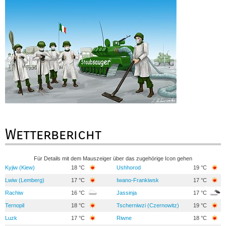
Wetterbericht
Für Details mit dem Mauszeiger über das zugehörige Icon gehen
Kyjiw (Kiew)
18 °C
Ushhorod
19 °C
Lwiw (Lemberg)
17 °C
Iwano-Frankiwsk
17 °C
Rachiw
16 °C
Jassinja
17 °C
Ternopil
18 °C
Tscherniwzi (Czernowitz)
19 °C
Luzk
17 °C
Riwne
18 °C