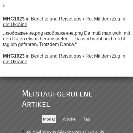
“
MHG1023
in
Berichte und Reisetipps • Re: Mit dem Zug in
die Ukraine
„изображение.png изображение.png Da muß man wohl mit
den Daten etwas herumspielen ... Da wird wohl noch nicht
täglich gefahren. Trotzdem Danke.“
MHG1023
in
Berichte und Reisetipps • Re: Mit dem Zug in
die Ukraine
„
Der Link zum Anbieter ist ja da.
Meistaufgerufene
Ist korrekt, aber ich finde man hätte trotzdem im Text gleich
darauf hinweisen können.
Artikel
War aber nicht "böse" gemeint ...
Bis jetzt sind die Tickets auch noch nicht auf der Webseite
buchbar - warum auch immer ...
Monat
Woche
Tag
Hab´s versucht - bekomme aber immer angezeigt "auf dieser
Strecke fahren wir nicht"
Zu Paul Simons Attacke gegen mich in der