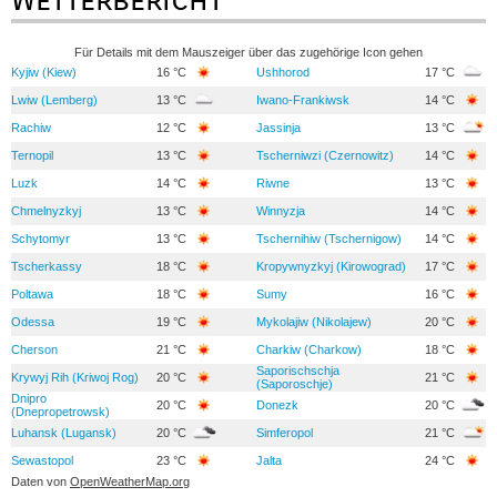
Für Details mit dem Mauszeiger über das zugehörige Icon gehen
Kyjiw (Kiew)
16 °C
Ushhorod
17 °C
Lwiw (Lemberg)
13 °C
Iwano-Frankiwsk
14 °C
Rachiw
12 °C
Jassinja
13 °C
Ternopil
13 °C
Tscherniwzi (Czernowitz)
14 °C
Luzk
14 °C
Riwne
13 °C
Chmelnyzkyj
13 °C
Winnyzja
14 °C
Schytomyr
13 °C
Tschernihiw (Tschernigow)
14 °C
Tscherkassy
18 °C
Kropywnyzkyj (Kirowograd)
17 °C
Poltawa
18 °C
Sumy
16 °C
Odessa
19 °C
Mykolajiw (Nikolajew)
20 °C
Cherson
21 °C
Charkiw (Charkow)
18 °C
Saporischschja
Krywyj Rih (Kriwoj Rog)
20 °C
21 °C
(Saporoschje)
Dnipro
20 °C
Donezk
20 °C
(Dnepropetrowsk)
Luhansk (Lugansk)
20 °C
Simferopol
21 °C
Sewastopol
23 °C
Jalta
24 °C
Daten von
OpenWeatherMap.org