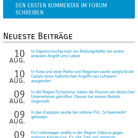
DEN ERSTEN KOMMENTAR IM FORUM
SCHREIBEN
Neueste Beiträge
10
In Saporischschja kam ein Rettungshelfer bei einem
erneuten Angriff ums Leben
aug.
10
In Kiew und einer Reihe von Regionen wurde aufgrund der
Gefahr eines ballistischen Angriffs ein Luftalarm
aug.
ausgerufen
09
In der Region Schytomyr haben die Russen ein deutsches
Unternehmen getroffen: Dieses hat seinen Betrieb
aug.
eingestellt
09
In den Karpaten wurde der seltene Pilz „Schweineohr“
gefunden
aug.
09
Ein Lieferwagen prallte in der Region Odessa gegen
mehrere Kleinbusse: Es gibt Tote und Verletzte