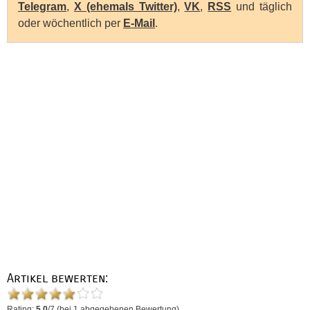
Telegram
,
X (ehemals Twitter)
,
VK
,
RSS
und täglich
oder wöchentlich per
E-Mail
.
Artikel bewerten:
Rating:
5.0
/
7
(bei
1
abgegebenen Bewertung)