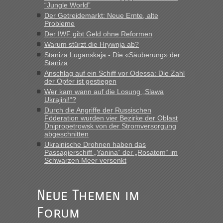
“Jungle World”
Der Getreidemarkt: Neue Ernte, alte
Probleme
“
Der IWF gibt Geld ohne Reformen
Warum stürzt die Hrywnja ab?
MHG1023
in
Berichte und Reisetipps • Re: Mit dem Zug in
die Ukraine
Staniza Luganskaja - Die «Säuberung» der
Staniza
„Man sollte aber explizit dazu schreiben, daß es ein Zug von
Anschlag auf ein Schiff vor Odessa: Die Zahl
LeoExpress ist - und nur auf deren Webseite kann man die
der Opfer ist gestiegen
Fahrkarten kaufen. Zumindest ist es die erste Umsteigefreie
Wer kam wann auf die Losung „Slawa
Verbindung von Deutschland...“
Ukrajini!“?
Durch die Angriffe der Russischen
Eric
in
Recht, Visa und Dokumente • Re: Deklaration
Föderation wurden vier Bezirke der Oblast
gebrauchter Kleidung beim Zoll
Dnipropetrowsk von der Stromversorgung
abgeschnitten
„Vielen Dank, mit einem Briefchen meiner Frau im Gepäck
Ukrainische Drohnen haben das
gab es keine Probleme“
Passagierschiff „Yanina“ der „Rosatom“ im
Schwarzen Meer versenkt
Anuleb
in
Recht, Visa und Dokumente • Re: Seit Anfang
des Jahres haben die Zollbeamten Verstöße im Wert von
fast 11 Milliarden aufgedeckt
Neue Themen im
„Am besten wäre natürlich, wenn die Frau mit dabei ist.
Forum
Alleinreisende Männer stehen schließlich immer unter
Verdacht.“