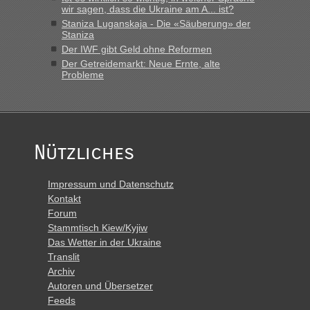
Polen. Zb. Krakovets 100 PKW ca. 10 h Wartezeit. Wollen
wir sagen, dass die Ukraine am A... ist?
Montag rüber, versuchen es sehr früh.“
Staniza Luganskaja - Die «Säuberung» der
Staniza
Der IWF gibt Geld ohne Reformen
Der Getreidemarkt: Neue Ernte, alte
Probleme
Nützliches
Impressum und Datenschutz
Kontakt
Forum
Stammtisch Kiew/Kyjiw
Das Wetter in der Ukraine
Translit
Archiv
Autoren und Übersetzer
Feeds