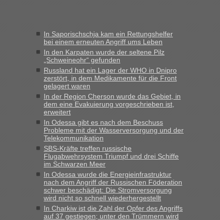
Frank
in
Recht, Visa und Dokumente • Re: Seit Anfang des
Jahres haben die Zollbeamten Verstöße im Wert von fast 11
In Saporischschja kam ein Rettungshelfer
Milliarden aufgedeckt
bei einem erneuten Angriff ums Leben
„Kein Zoll. Du musst an sich nur sagen dass das privat ist
In den Karpaten wurde der seltene Pilz
und du nicht damit handeln willst. So lange das nicht
„Schweineohr“ gefunden
Originalverpackt ist und ersichlich das nicht neu sollte es
Russland hat ein Lager der WHO in Dnipro
zerstört, in dem Medikamente für die Front
keine Probleme geben“
gelagert waren
In der Region Cherson wurde das Gebiet, in
Eric
in
Recht, Visa und Dokumente • Deklaration
dem eine Evakuierung vorgeschrieben ist,
gebrauchter Kleidung beim Zoll
erweitert
„Hallo Leute, ich weiß nicht, ob ich hier richtig bin mit meiner
In Odessa gibt es nach dem Beschuss
Probleme mit der Wasserversorgung und der
Anfrage. Ich möchte 4 Umzugskartons mit gebrauchter
Telekommunikation
Straßen Kleidung bei der Einreise in die Ukraine
SBS-Kräfte treffen russische
mitnehmen. Es ist gebrauchte Kleidung...“
Flugabwehrsystem Triumpf und drei Schiffe
im Schwarzen Meer
lev
in
Berichte und Reisetipps • Re: An welchem
In Odessa wurde die Energieinfrastruktur
Grenzübergang zwischen Polen und der Ukraine geht es am
nach dem Angriff der Russischen Föderation
schnellsten?
schwer beschädigt: Die Stromversorgung
wird nicht so schnell wiederhergestellt
„Wir sind mit unserem Wohnmobil, wie geplant am Montag
In Charkiw ist die Zahl der Opfer des Angriffs
15.6. in Krakovets rüber. Sehr zeitig los gegen 5 Uhr in der
auf 37 gestiegen; unter den Trümmern wird