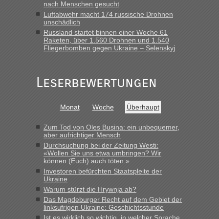
Früh. Mit sehr sehr wenig Verkehr, super bis zur Grenze. Nur
nach Menschen gesucht
8 PKW vor der Schranke....“
Luftabwehr macht 174 russische Drohnen
unschädlich
Frank
in
Berichte und Reisetipps • Re: An welchem
Russland startet binnen einer Woche 61
Grenzübergang zwischen Polen und der Ukraine geht es am
Raketen, über 1.560 Drohnen und 1.540
schnellsten?
Fliegerbomben gegen Ukraine – Selenskyj
„Gestern 6 Stunden warten vor der Grenze Richtung Polen
in Krakowez mit dem Kleinbus. Abfertigung ging dann
Leserbewertungen
schnell da auch Passagiere mit EU-Pass dabei waren“
Bernd D-UA
in
Berichte und Reisetipps • Re: An welchem
Monat
Woche
Überhaupt
Grenzübergang zwischen Polen und der Ukraine geht es am
schnellsten?
Zum Tod von Oles Busina: ein unbequemer,
„Bin am Montag 15.6.26 um 8 Uhr in Urgyniw ausgereist,
aber aufrichtiger Mensch
das erste Mal an einem Montagmorgen ca. 15 Fahrzeuge
Durchsuchung bei der Zeitung Westi:
vor mir, bin sonst der Erste oder Zweite, egal, nach ca 20
«Wollen Sie uns etwa umbringen? Wir
Minuten wurde dann die nächste Welle...“
können (Euch) auch töten.»
Investoren befürchten Staatspleite der
lev
in
Berichte und Reisetipps • Re: An welchem
Ukraine
Grenzübergang zwischen Polen und der Ukraine geht es am
Warum stürzt die Hrywnja ab?
schnellsten?
Das Magdeburger Recht auf dem Gebiet der
linksufrigen Ukraine: Geschichtsstunde
„Derzeit, ist es überall sehr voll an den Grenzen Ukraine/
Ist es wirklich so wichtig, in welcher Sprache