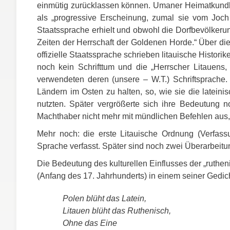
einmütig zurücklassen können. Umaner Heimatkundle
als „progressive Erscheinung, zumal sie vom Joch 
Staatssprache erhielt und obwohl die Dorfbevölkerun
Zeiten der Herrschaft der Goldenen Horde.“ Über di
offizielle Staatssprache schrieben litauische Histori
noch kein Schrifttum und die „Herrscher Litauens
verwendeten deren (unsere – W.T.) Schriftsprache
Ländern im Osten zu halten, so, wie sie die latei
nutzten. Später vergrößerte sich ihre Bedeutung
Machthaber nicht mehr mit mündlichen Befehlen aus,
Mehr noch: die erste Litauische Ordnung (Verfassu
Sprache verfasst. Später sind noch zwei Überarbeitu
Die Bedeutung des kulturellen Einflusses der „ruthe
(Anfang des 17. Jahrhunderts) in einem seiner Gedic
Polen blüht das Latein,
Litauen blüht das Ruthenisch,
Ohne das Eine