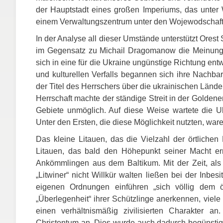
der Hauptstadt eines großen Imperiums, das unte
einem Verwaltungszentrum unter den Wojewodschaft
In der Analyse all dieser Umstände unterstützt Orest
im Gegensatz zu Michail Dragomanow die Meinung, 
sich in eine für die Ukraine ungünstige Richtung ent
und kulturellen Verfalls begannen sich ihre Nachb
der Titel des Herrschers über die ukrainischen Lände
Herrschaft machte der ständige Streit in der Golde
Gebiete unmöglich. Auf diese Weise wartete die Uk
Unter den Ersten, die diese Möglichkeit nutzten, waren
Das kleine Litauen, das die Vielzahl der örtliche
Litauen, das bald den Höhepunkt seiner Macht er
Ankömmlingen aus dem Baltikum. Mit der Zeit, als
„Litwiner“ nicht Willkür walten ließen bei der Inbes
eigenen Ordnungen einführen „sich völlig dem ö
„Überlegenheit“ ihrer Schützlinge anerkennen, viel
einen verhältnismäßig zivilisierten Charakter 
Christentum an. Dies wurde auch dadurch begünstigt