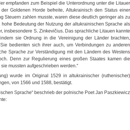
r empfanden zum Beispiel die Unterordnung unter die Litauer
der Goldenen Horde befreite, Altukrainisch den Status einer
g Steuern zahlen musste, waren diese deutlich geringer als zu
e hohe Bedeutung der Nutzung der altukrainischen Sprache als
ker, insbesondere S. Zinkevičius. Das sprachliche Litauen kannte
, indem sie Ordnung in die Vereinigung der Länder brachten,
. Sie bedienten sich ihrer auch, um Verbindungen zu anderen
nische Sprache zur Verständigung mit den Ländern des Westens
 noch. Denn zur Regulierung eines großen Staates kamen die
 sie mussten aufgeschrieben werden.“
ng) wurde im Original 1529 in altukrainischer (ruthenischer)
ngen, von 1566 und 1588, bestätigt.
nischen Sprache“ beschrieb der polnische Poet Jan Paszkiewicz
hte: