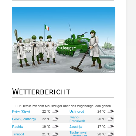
Wetterbericht
Für Details mit dem Mauszeiger über das zugehörige Icon gehen
Kyjiw (Kiew)
22 °C
Ushhorod
24 °C
Iwano-
Lwiw (Lemberg)
22 °C
20 °C
Frankiwsk
Rachiw
19 °C
Jassinja
17 °C
Tscherniwzi
Ternopil
21 °C
20 °C
(Czernowitz)