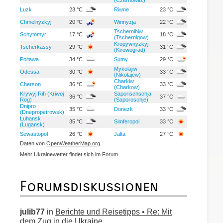
Luzk
23 °C
Riwne
23 °C
Chmelnyzkyj
20 °C
Winnyzja
22 °C
Tschernihiw
Schytomyr
17 °C
18 °C
(Tschernigow)
Kropywnyzkyj
Tscherkassy
29 °C
31 °C
(Kirowograd)
Poltawa
34 °C
Sumy
29 °C
Mykolajiw
Odessa
30 °C
33 °C
(Nikolajew)
Charkiw
Cherson
36 °C
33 °C
(Charkow)
Krywyj Rih (Kriwoj
Saporischschja
36 °C
37 °C
Rog)
(Saporoschje)
Dnipro
35 °C
Donezk
33 °C
(Dnepropetrowsk)
Luhansk
35 °C
Simferopol
33 °C
(Lugansk)
Sewastopol
26 °C
Jalta
27 °C
Daten von
OpenWeatherMap.org
Mehr Ukrainewetter findet sich im
Forum
Forumsdiskussionen
julib77
in
Berichte und Reisetipps • Re: Mit
dem Zug in die Ukraine