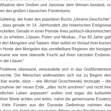
r Wladimir dem Großen und Jaroslaw dem Weisen bestand, zu
en des großen Litauischen Fürstentums.
 Subtelnyj, der Autor des populären Buchs „Ukraine.Geschichte“,
dass gerade im 14. Jahrhundert „die historischen Ereignisse
wickelten. Gerade in einer Periode ihres politisch-ökonomischen
arn zu erheben, Litauen, Polen und Moskau…Fas 80 Jahre galt
r den Mongolen und Tataren. Aber selbst im Verlauf ihrer kurzen
nen Horde den Mongolen das unmittelbare Regieren der hiesigen
raine wie eine überreife Frucht auf ihren nächsten Eroberer.
 die Litauer.“
n Probleme überwand, verwandelte sich in das Großfürstentum
reichte. Die Menschen widersetzten sich nur zu Beginn den
 klar wurde, dass – wie Michail Gruschewskij bezeugte – die
itznahme der neuen Erde, „altes nicht anrühren“ und nicht ihre
rtlichen Leben anpassen“ wollen und sogar die kulturelle
e ihrer Werte achten und teilen, nahm die gemeinsame Existenz
an. Viele Fürsten aus der Dynastie Gediminas nahmen das
, dass der Anteil der slawischen Ethnie an der Bevölkerung im