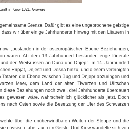
unft in Kiew 1321, Gravüre
 gemeinsame Grenze. Dafür gibt es eine ungebrochene geistige
 dass wir über einige Jahrhunderte hinweg mit den Litauern in
anow, „bestanden in der osteuropäischen Ebene Beziehungen,
ation waren. Ab dem 13 Jahrhundert bestanden enge föderale
 und den Weißrussen an Düna und Dnjepr. Im 14. Jahrhundert
chen Pripjat, Dnjestr und Desna hinzu; und diesem vereinigten
n Tataren die Ebene zwischen Bug und Dnjepr abzuringen und
hwarzen Meer, dem Land der alten Tiwerzen und Ulitschen
n diese Beziehungen noch zwei, drei Jahrhunderte überdauert
res gewesen wäre, wahrscheinlich glücklicher als jetzt. Doch
lens nach Osten sowie die Besetzung der Ufer des Schwarzen
t, wehte über die unüberwindbaren Weiten der Steppe und die
 sie physisch, aber auch im Geiste. Und Kiew wandelte sich von