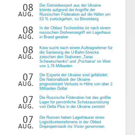
08
Der Getreideexport aus der Ukraine
könnte aufgrund der Angriffe der
aug.
Russischen Föderation auf die Häfen um
53 % zurückgehen, so Bloomberg
08
In der Oblast Tschernihiw ist nach einem
russischen Drohnenangriff ein Lagerhaus
aug.
in Brand geraten
08
Kiew sucht nach einem Auftragnehmer für
die Sanierung der U-Bahn-Strecke
aug.
zwischen den Stationen „Taras
Schewtschenko“ und „Pochaina“ im Wert
von 1,76 Milliarden
07
Die Exporte der Ukraine sind gefährdet:
Die Nationalbank der Ukraine
aug.
prognostiziert Verluste in Höhe von über 2
Milliarden Dollar
07
Die Russische Föderation hat das größte
Lager für persönliche Schutzausrüstung
aug.
von Delta Plus in der Ukraine zerstört
07
Die Russen haben Lagerhäuser eines
Logistikunternehmens in der Oblast
aug.
Dnipropetrowsk ins Visier genommen