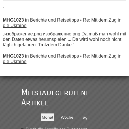
“
MHG1023
in
Berichte und Reisetipps • Re: Mit dem Zug in
die Ukraine
„изображение.png изображение.png Da muß man wohl mit
den Daten etwas herumspielen ... Da wird wohl noch nicht
täglich gefahren. Trotzdem Danke.“
MHG1023
in
Berichte und Reisetipps • Re: Mit dem Zug in
die Ukraine
„
Der Link zum Anbieter ist ja da.
Meistaufgerufene
Ist korrekt, aber ich finde man hätte trotzdem im Text gleich
darauf hinweisen können.
Artikel
War aber nicht "böse" gemeint ...
Bis jetzt sind die Tickets auch noch nicht auf der Webseite
buchbar - warum auch immer ...
Monat
Woche
Tag
Hab´s versucht - bekomme aber immer angezeigt "auf dieser
Strecke fahren wir nicht"