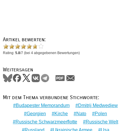
Artikel bewerten:
Rating:
5.8
/
7
(bei
4
abgegebenen Bewertungen)
Weitersagen
Mit dem Thema verbundene Stichworte:
Budapester Memorandum
Dmitrij Medwedjew
Georgien
Kirche
Nato
Polen
Russische Schwarzmeerflotte
Russische Welt
Russland
Ukrainische Armee
Usa