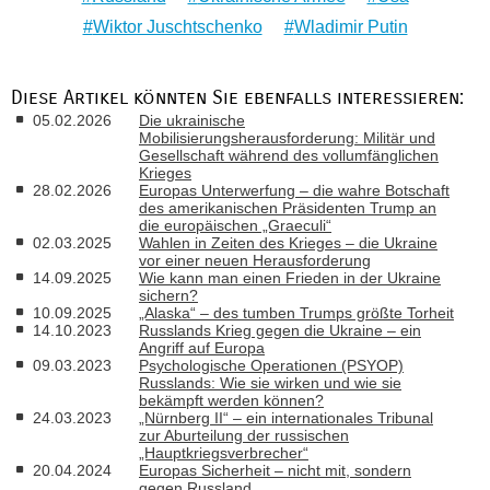
Wiktor Juschtschenko
Wladimir Putin
Diese Artikel könnten Sie ebenfalls interessieren:
05.02.2026
Die ukrainische
Mobilisierungsherausforderung: Militär und
Gesellschaft während des vollumfänglichen
Krieges
28.02.2026
Europas Unterwerfung – die wahre Botschaft
des amerikanischen Präsidenten Trump an
die europäischen „Graeculi“
02.03.2025
Wahlen in Zeiten des Krieges – die Ukraine
vor einer neuen Herausforderung
14.09.2025
Wie kann man einen Frieden in der Ukraine
sichern?
10.09.2025
„Alaska“ – des tumben Trumps größte Torheit
14.10.2023
Russlands Krieg gegen die Ukraine – ein
Angriff auf Europa
09.03.2023
Psychologische Operationen (PSYOP)
Russlands: Wie sie wirken und wie sie
bekämpft werden können?
24.03.2023
„Nürnberg II“ – ein internationales Tribunal
zur Aburteilung der russischen
„Hauptkriegsverbrecher“
20.04.2024
Europas Sicherheit – nicht mit, sondern
gegen Russland