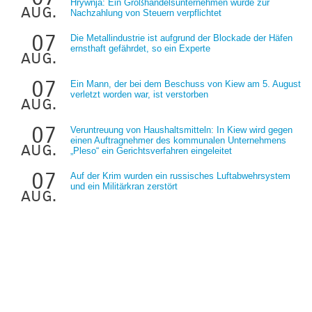
Hrywnja: Ein Großhandelsunternehmen wurde zur
aug.
Nachzahlung von Steuern verpflichtet
07
Die Metallindustrie ist aufgrund der Blockade der Häfen
ernsthaft gefährdet, so ein Experte
aug.
07
Ein Mann, der bei dem Beschuss von Kiew am 5. August
verletzt worden war, ist verstorben
aug.
07
Veruntreuung von Haushaltsmitteln: In Kiew wird gegen
einen Auftragnehmer des kommunalen Unternehmens
aug.
„Pleso“ ein Gerichtsverfahren eingeleitet
07
Auf der Krim wurden ein russisches Luftabwehrsystem
und ein Militärkran zerstört
aug.