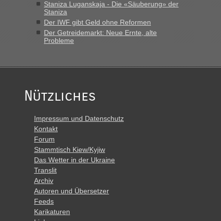
Staniza Luganskaja - Die «Säuberung» der
Polen. Zb. Krakovets 100 PKW ca. 10 h Wartezeit. Wollen
Staniza
Montag rüber, versuchen es sehr früh.“
Der IWF gibt Geld ohne Reformen
Der Getreidemarkt: Neue Ernte, alte
Probleme
Nützliches
Impressum und Datenschutz
Kontakt
Forum
Stammtisch Kiew/Kyjiw
Das Wetter in der Ukraine
Translit
Archiv
Autoren und Übersetzer
Feeds
Karikaturen