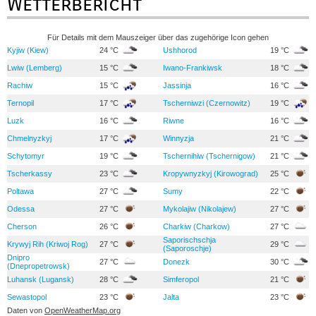
Wetterbericht
Für Details mit dem Mauszeiger über das zugehörige Icon gehen
Kyjiw (Kiew)
24 °C
Ushhorod
19 °C
Lwiw (Lemberg)
15 °C
Iwano-Frankiwsk
18 °C
Rachiw
15 °C
Jassinja
16 °C
Ternopil
17 °C
Tscherniwzi (Czernowitz)
19 °C
Luzk
16 °C
Riwne
16 °C
Chmelnyzkyj
17 °C
Winnyzja
21 °C
Schytomyr
19 °C
Tschernihiw (Tschernigow)
21 °C
Tscherkassy
23 °C
Kropywnyzkyj (Kirowograd)
25 °C
Poltawa
27 °C
Sumy
22 °C
Odessa
27 °C
Mykolajiw (Nikolajew)
27 °C
Cherson
26 °C
Charkiw (Charkow)
27 °C
Saporischschja
Krywyj Rih (Kriwoj Rog)
27 °C
29 °C
(Saporoschje)
Dnipro
27 °C
Donezk
30 °C
(Dnepropetrowsk)
Luhansk (Lugansk)
28 °C
Simferopol
21 °C
Sewastopol
23 °C
Jalta
23 °C
Daten von
OpenWeatherMap.org