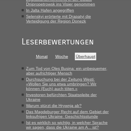
Früh. Mit sehr sehr wenig Verkehr, super bis zur Grenze. Nur
Dnipropetrowsk ins Visier genommen
8 PKW vor der Schranke....“
In Jalta Hafen angegriffen
Selenskyj erörterte mit Drapatyj die
Frank
in
Berichte und Reisetipps • Re: An welchem
Verteidigung der Region Donezk
Grenzübergang zwischen Polen und der Ukraine geht es am
schnellsten?
„Gestern 6 Stunden warten vor der Grenze Richtung Polen
Leserbewertungen
in Krakowez mit dem Kleinbus. Abfertigung ging dann
schnell da auch Passagiere mit EU-Pass dabei waren“
Monat
Woche
Überhaupt
Bernd D-UA
in
Berichte und Reisetipps • Re: An welchem
Grenzübergang zwischen Polen und der Ukraine geht es am
Zum Tod von Oles Busina: ein unbequemer,
schnellsten?
aber aufrichtiger Mensch
Durchsuchung bei der Zeitung Westi:
„Bin am Montag 15.6.26 um 8 Uhr in Urgyniw ausgereist,
«Wollen Sie uns etwa umbringen? Wir
das erste Mal an einem Montagmorgen ca. 15 Fahrzeuge
können (Euch) auch töten.»
vor mir, bin sonst der Erste oder Zweite, egal, nach ca 20
Investoren befürchten Staatspleite der
Minuten wurde dann die nächste Welle...“
Ukraine
Warum stürzt die Hrywnja ab?
lev
in
Berichte und Reisetipps • Re: An welchem
Das Magdeburger Recht auf dem Gebiet der
Grenzübergang zwischen Polen und der Ukraine geht es am
linksufrigen Ukraine: Geschichtsstunde
schnellsten?
Ist es wirklich so wichtig, in welcher Sprache
wir sagen, dass die Ukraine am A... ist?
„Derzeit, ist es überall sehr voll an den Grenzen Ukraine/