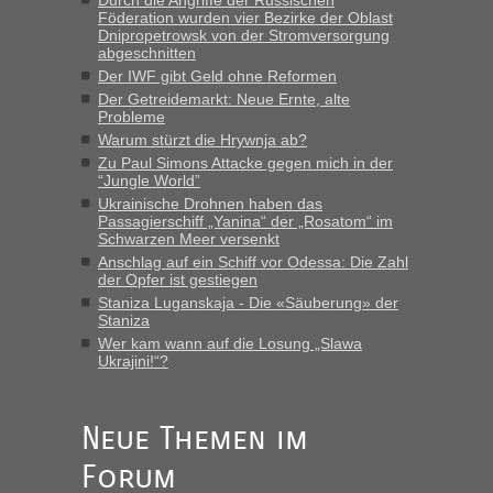
Durch die Angriffe der Russischen
Föderation wurden vier Bezirke der Oblast
Dnipropetrowsk von der Stromversorgung
abgeschnitten
“
Der IWF gibt Geld ohne Reformen
Der Getreidemarkt: Neue Ernte, alte
MHG1023
in
Berichte und Reisetipps • Re: Mit dem Zug in
Probleme
die Ukraine
Warum stürzt die Hrywnja ab?
„Man sollte aber explizit dazu schreiben, daß es ein Zug von
Zu Paul Simons Attacke gegen mich in der
LeoExpress ist - und nur auf deren Webseite kann man die
“Jungle World”
Fahrkarten kaufen. Zumindest ist es die erste Umsteigefreie
Ukrainische Drohnen haben das
Verbindung von Deutschland...“
Passagierschiff „Yanina“ der „Rosatom“ im
Schwarzen Meer versenkt
Anschlag auf ein Schiff vor Odessa: Die Zahl
Eric
in
Recht, Visa und Dokumente • Re: Deklaration
der Opfer ist gestiegen
gebrauchter Kleidung beim Zoll
Staniza Luganskaja - Die «Säuberung» der
„Vielen Dank, mit einem Briefchen meiner Frau im Gepäck
Staniza
gab es keine Probleme“
Wer kam wann auf die Losung „Slawa
Ukrajini!“?
Anuleb
in
Recht, Visa und Dokumente • Re: Seit Anfang
des Jahres haben die Zollbeamten Verstöße im Wert von
fast 11 Milliarden aufgedeckt
Neue Themen im
„Am besten wäre natürlich, wenn die Frau mit dabei ist.
Forum
Alleinreisende Männer stehen schließlich immer unter