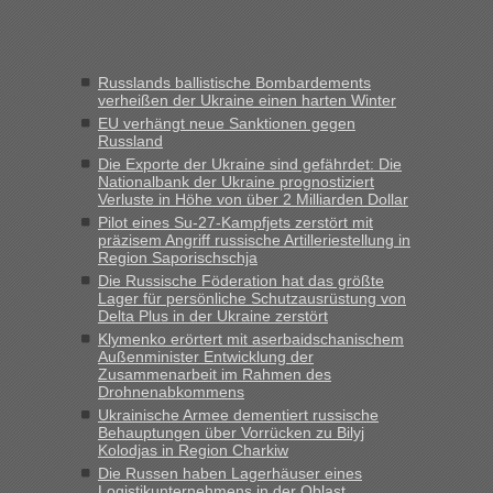
Verdacht.“
Frank
in
Recht, Visa und Dokumente • Re: Seit Anfang des
Jahres haben die Zollbeamten Verstöße im Wert von fast 11
Russlands ballistische Bombardements
Milliarden aufgedeckt
verheißen der Ukraine einen harten Winter
„Kein Zoll. Du musst an sich nur sagen dass das privat ist
EU verhängt neue Sanktionen gegen
und du nicht damit handeln willst. So lange das nicht
Russland
Originalverpackt ist und ersichlich das nicht neu sollte es
Die Exporte der Ukraine sind gefährdet: Die
Nationalbank der Ukraine prognostiziert
keine Probleme geben“
Verluste in Höhe von über 2 Milliarden Dollar
Pilot eines Su-27-Kampfjets zerstört mit
Eric
in
Recht, Visa und Dokumente • Deklaration
präzisem Angriff russische Artilleriestellung in
gebrauchter Kleidung beim Zoll
Region Saporischschja
„Hallo Leute, ich weiß nicht, ob ich hier richtig bin mit meiner
Die Russische Föderation hat das größte
Lager für persönliche Schutzausrüstung von
Anfrage. Ich möchte 4 Umzugskartons mit gebrauchter
Delta Plus in der Ukraine zerstört
Straßen Kleidung bei der Einreise in die Ukraine
Klymenko erörtert mit aserbaidschanischem
mitnehmen. Es ist gebrauchte Kleidung...“
Außenminister Entwicklung der
Zusammenarbeit im Rahmen des
lev
in
Berichte und Reisetipps • Re: An welchem
Drohnenabkommens
Grenzübergang zwischen Polen und der Ukraine geht es am
Ukrainische Armee dementiert russische
schnellsten?
Behauptungen über Vorrücken zu Bilyj
Kolodjas in Region Charkiw
„Wir sind mit unserem Wohnmobil, wie geplant am Montag
Die Russen haben Lagerhäuser eines
15.6. in Krakovets rüber. Sehr zeitig los gegen 5 Uhr in der
Logistikunternehmens in der Oblast