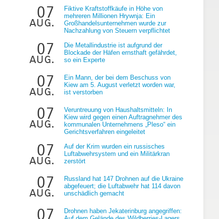
07
Fiktive Kraftstoffkäufe in Höhe von
mehreren Millionen Hrywnja: Ein
aug.
Großhandelsunternehmen wurde zur
Nachzahlung von Steuern verpflichtet
07
Die Metallindustrie ist aufgrund der
Blockade der Häfen ernsthaft gefährdet,
aug.
so ein Experte
07
Ein Mann, der bei dem Beschuss von
e
Kiew am 5. August verletzt worden war,
aug.
ist verstorben
07
Veruntreuung von Haushaltsmitteln: In
Kiew wird gegen einen Auftragnehmer des
aug.
kommunalen Unternehmens „Pleso“ ein
Gerichtsverfahren eingeleitet
07
Auf der Krim wurden ein russisches
Luftabwehrsystem und ein Militärkran
aug.
zerstört
07
Russland hat 147 Drohnen auf die Ukraine
abgefeuert; die Luftabwehr hat 114 davon
aug.
unschädlich gemacht
07
Drohnen haben Jekaterinburg angegriffen:
Auf dem Gelände des Wildberries-Lagers