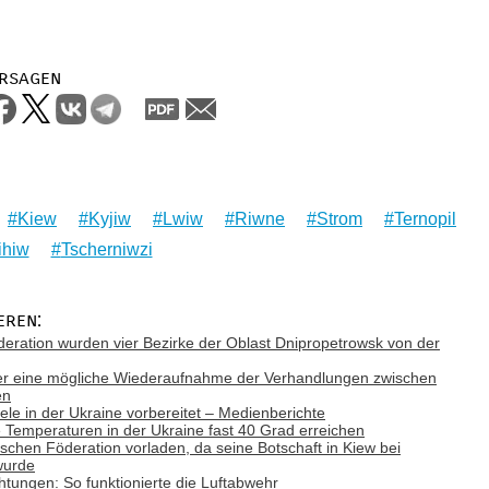
rsagen
Kiew
Kyjiw
Lwiw
Riwne
Strom
Ternopil
ihiw
Tscherniwzi
eren:
deration wurden vier Bezirke der Oblast Dnipropetrowsk von der
ber eine mögliche Wiederaufnahme der Verhandlungen zwischen
en
Ziele in der Ukraine vorbereitet – Medienberichte
emperaturen in der Ukraine fast 40 Grad erreichen
ischen Föderation vorladen, da seine Botschaft in Kiew bei
wurde
tungen: So funktionierte die Luftabwehr