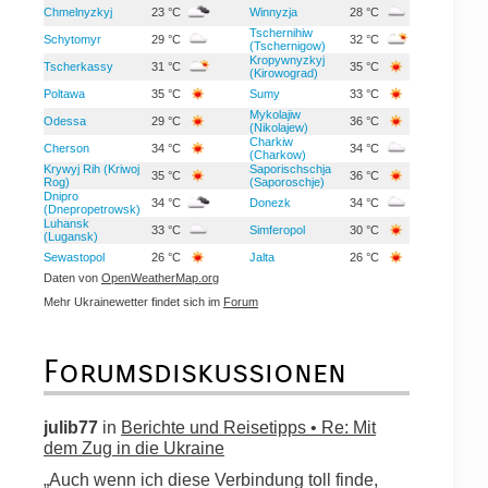
Chmelnyzkyj
23 °C
Winnyzja
28 °C
Tschernihiw
Schytomyr
29 °C
32 °C
(Tschernigow)
Kropywnyzkyj
Tscherkassy
31 °C
35 °C
(Kirowograd)
Poltawa
35 °C
Sumy
33 °C
Mykolajiw
Odessa
29 °C
36 °C
(Nikolajew)
Charkiw
Cherson
34 °C
34 °C
(Charkow)
Krywyj Rih (Kriwoj
Saporischschja
35 °C
36 °C
Rog)
(Saporoschje)
Dnipro
34 °C
Donezk
34 °C
(Dnepropetrowsk)
Luhansk
33 °C
Simferopol
30 °C
(Lugansk)
Sewastopol
26 °C
Jalta
26 °C
Daten von
OpenWeatherMap.org
Mehr Ukrainewetter findet sich im
Forum
Forumsdiskussionen
julib77
in
Berichte und Reisetipps • Re: Mit
dem Zug in die Ukraine
„Auch wenn ich diese Verbindung toll finde,