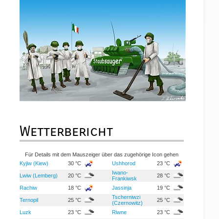
Wetterbericht
Für Details mit dem Mauszeiger über das zugehörige Icon gehen
Kyjiw (Kiew)
30 °C
Ushhorod
23 °C
Iwano-
Lwiw (Lemberg)
20 °C
28 °C
Frankiwsk
Rachiw
18 °C
Jassinja
19 °C
Tscherniwzi
Ternopil
25 °C
25 °C
(Czernowitz)
Luzk
23 °C
Riwne
23 °C