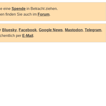
Sie eine
Spende
in Betracht ziehen.
en finden Sie auch im
Forum
.
er
Bluesky
,
Facebook
,
Google News
,
Mastodon
,
Telegram
,
chentlich per
E-Mail
.