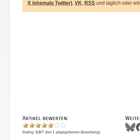
X (ehemals Twitter)
,
VK
,
RSS
und täglich oder wö
Artikel bewerten:
Weite
Rating:
5.0
/
7
(bei
1
abgegebenen Bewertung)