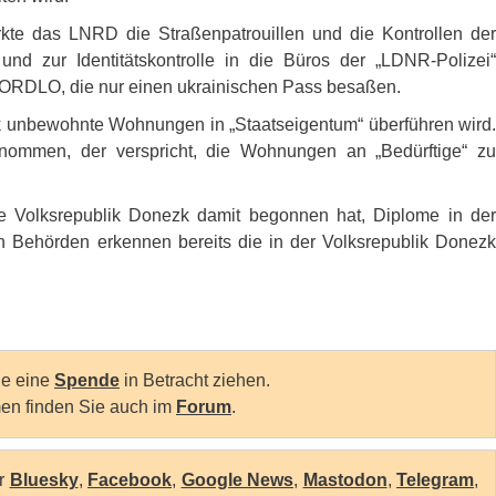
rkte das
LNRD
die Straßenpatrouillen und die Kontrollen der
 zur Identitätskontrolle in die Büros der „LDNR-Polizei“
ORDLO
, die nur einen ukrainischen Pass besaßen.
zk unbewohnte Wohnungen in „Staatseigentum“ überführen wird.
nommen, der verspricht, die Wohnungen an „Bedürftige“ zu
te Volksrepublik Donezk damit begonnen hat, Diplome in der
n Behörden erkennen bereits die in der Volksrepublik Donezk
Sie eine
Spende
in Betracht ziehen.
en finden Sie auch im
Forum
.
er
Bluesky
,
Facebook
,
Google News
,
Mastodon
,
Telegram
,