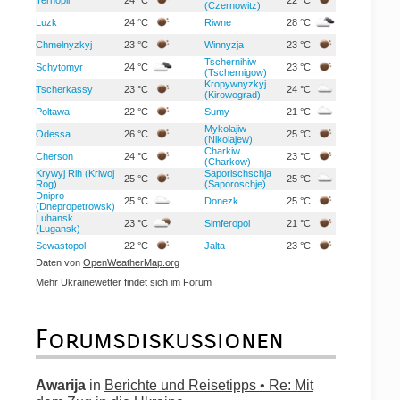
(Czernowitz)
Luzk
24 °C
Riwne
28 °C
Chmelnyzkyj
23 °C
Winnyzja
23 °C
Tschernihiw
Schytomyr
24 °C
23 °C
(Tschernigow)
Kropywnyzkyj
Tscherkassy
23 °C
24 °C
(Kirowograd)
Poltawa
22 °C
Sumy
21 °C
Mykolajiw
Odessa
26 °C
25 °C
(Nikolajew)
Charkiw
Cherson
24 °C
23 °C
(Charkow)
Krywyj Rih (Kriwoj
Saporischschja
25 °C
25 °C
Rog)
(Saporoschje)
Dnipro
25 °C
Donezk
25 °C
(Dnepropetrowsk)
Luhansk
23 °C
Simferopol
21 °C
(Lugansk)
Sewastopol
22 °C
Jalta
23 °C
Daten von
OpenWeatherMap.org
Mehr Ukrainewetter findet sich im
Forum
Forumsdiskussionen
Awarija
in
Berichte und Reisetipps • Re: Mit