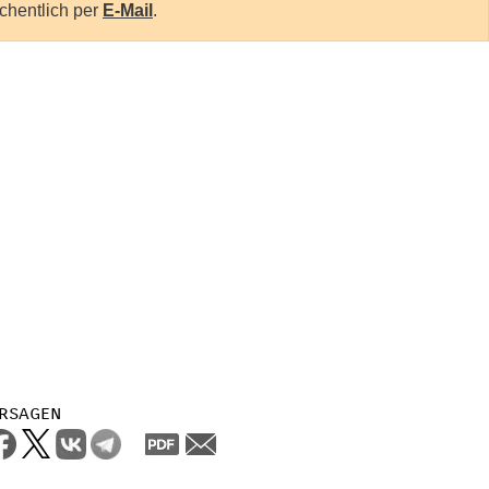
chentlich per
E-Mail
.
rsagen