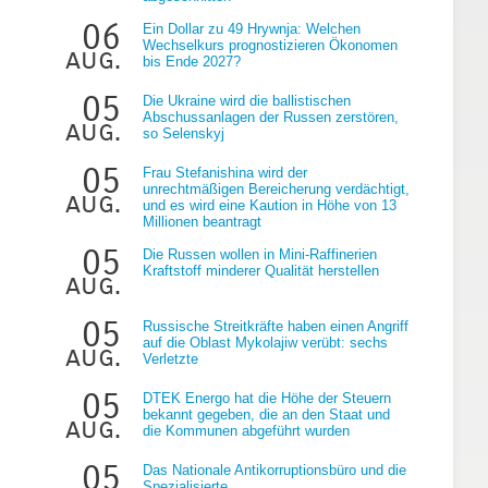
06
Ein Dollar zu 49 Hrywnja: Welchen
Wechselkurs prognostizieren Ökonomen
aug.
bis Ende 2027?
05
Die Ukraine wird die ballistischen
Abschussanlagen der Russen zerstören,
aug.
so Selenskyj
g
05
Frau Stefanishina wird der
unrechtmäßigen Bereicherung verdächtigt,
aug.
und es wird eine Kaution in Höhe von 13
Millionen beantragt
05
Die Russen wollen in Mini-Raffinerien
Kraftstoff minderer Qualität herstellen
aug.
05
Russische Streitkräfte haben einen Angriff
auf die Oblast Mykolajiw verübt: sechs
aug.
Verletzte
n
05
DTEK Energo hat die Höhe der Steuern
bekannt gegeben, die an den Staat und
aug.
die Kommunen abgeführt wurden
05
Das Nationale Antikorruptionsbüro und die
Spezialisierte