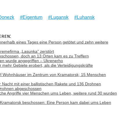
Donezk
Eigentum
Lugansk
Luhansk
eren:
nnerhalb eines Tages eine Person getötet und zehn weitere
remefirma „Lasunka“ zerstört
schossen, doch an 13 Orten kam es zu Treffern
nen wurde angegriffen – Ukrenerho
 mehr Gebiete erobert, als die Verteidigungskräfte
uf Wohnhäuser im Zentrum von Kramatorsk; 15 Menschen
r Nacht mit einer ballistischen Rakete und 136 Drohnen
 Drohnen abgeschossen
che Angriffe vier Menschen ums Leben, weitere rund 30 wurden
 Kramatorsk beschossen: Eine Person kam dabei ums Leben