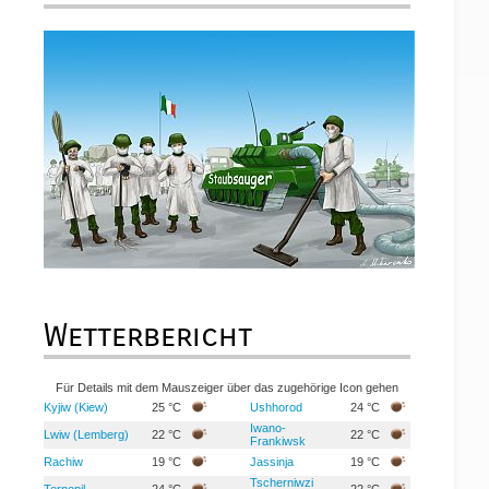
Wetterbericht
Für Details mit dem Mauszeiger über das zugehörige Icon gehen
Kyjiw (Kiew)
25 °C
Ushhorod
24 °C
Iwano-
Lwiw (Lemberg)
22 °C
22 °C
Frankiwsk
Rachiw
19 °C
Jassinja
19 °C
Tscherniwzi
Ternopil
24 °C
22 °C