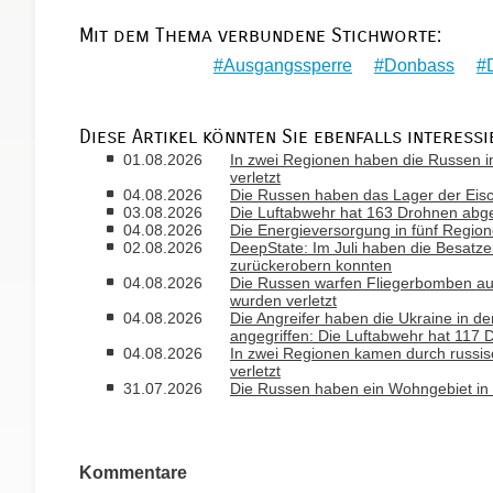
Mit dem Thema verbundene Stichworte:
Ausgangssperre
Donbass
Diese Artikel könnten Sie ebenfalls interessi
01.08.2026
In zwei Regionen haben die Russen i
verletzt
04.08.2026
Die Russen haben das Lager der Eisc
03.08.2026
Die Luftabwehr hat 163 Drohnen abge
04.08.2026
Die Energieversorgung in fünf Regio
02.08.2026
DeepState: Im Juli haben die Besatzer
zurückerobern konnten
04.08.2026
Die Russen warfen Fliegerbomben a
wurden verletzt
04.08.2026
Die Angreifer haben die Ukraine in de
angegriffen: Die Luftabwehr hat 117
04.08.2026
In zwei Regionen kamen durch russis
verletzt
31.07.2026
Die Russen haben ein Wohngebiet in
Kommentare