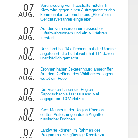
07
Veruntreuung von Haushaltsmitteln: In
Kiew wird gegen einen Auftragnehmer des
aug.
kommunalen Unternehmens „Pleso“ ein
Gerichtsverfahren eingeleitet
07
Auf der Krim wurden ein russisches
Luftabwehrsystem und ein Militärkran
aug.
zerstört
07
Russland hat 147 Drohnen auf die Ukraine
abgefeuert; die Luftabwehr hat 114 davon
aug.
unschädlich gemacht
07
Drohnen haben Jekaterinburg angegriffen:
Auf dem Gelände des Wildberries-Lagers
aug.
wütet ein Feuer
07
Die Russen haben die Region
Saporischschja fast tausend Mal
aug.
angegriffen: 10 Verletzte
t
07
Zwei Männer in der Region Cherson
erlitten Verletzungen durch Angriffe
aug.
russischer Drohnen
07
Landwirte können im Rahmen des
Programms zinsgünstige Kredite zu