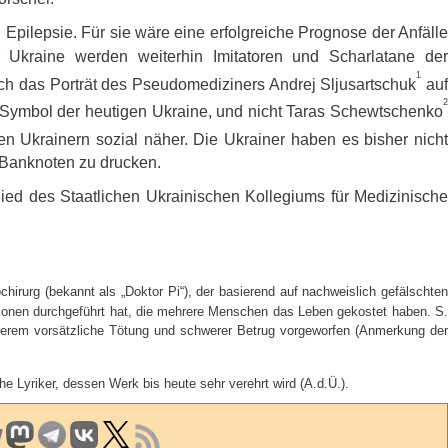
pilepsie. Für sie wäre eine erfolgreiche Prognose der Anfälle
er Ukraine werden weiterhin Imitatoren und Scharlatane der
1
ch das Porträt des Pseudomediziners Andrej Sljusartschuk
au
2
s Symbol der heutigen Ukraine, und nicht Taras Schewtschenko
den Ukrainern sozial näher. Die Ukrainer haben es bisher nich
 Banknoten zu drucken.
tglied des Staatlichen Ukrainischen Kollegiums für Medizinisch
chirurg (bekannt als „Doktor Pi“), der basierend auf nachweislich gefälschten
tionen durchgeführt hat, die mehrere Menschen das Leben gekostet haben. S.
nderem vorsätzliche Tötung und schwerer Betrug vorgeworfen (Anmerkung der
 Lyriker, dessen Werk bis heute sehr verehrt wird (A.d.Ü.).