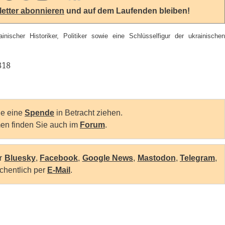
etter abonnieren
und auf dem Laufenden bleiben!
ischer Historiker, Politiker sowie eine Schlüsselfigur der ukrainischen
818
Sie eine
Spende
in Betracht ziehen.
en finden Sie auch im
Forum
.
er
Bluesky
,
Facebook
,
Google News
,
Mastodon
,
Telegram
,
chentlich per
E-Mail
.