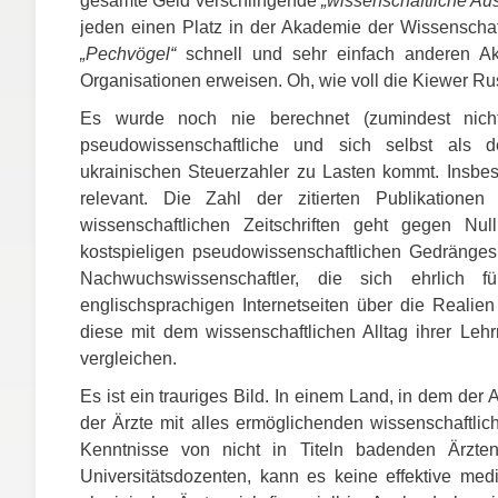
gesamte Geld verschlingende
„wissenschaftliche Au
jeden einen Platz in der Akademie der Wissenschaft
„Pechvögel“
schnell und sehr einfach anderen Aka
Organisationen erweisen. Oh, wie voll die Kiewer Ru
Es wurde noch nie berechnet (zumindest nicht 
pseudowissenschaftliche und sich selbst als 
ukrainischen Steuerzahler zu Lasten kommt. Insbe
relevant. Die Zahl der zitierten Publikationen
wissenschaftlichen Zeitschriften geht gegen N
kostspieligen pseudowissenschaftlichen Gedränges.
Nachwuchswissenschaftler, die sich ehrlich f
englischsprachigen Internetseiten über die Realie
diese mit dem wissenschaftlichen Alltag ihrer Le
vergleichen.
Es ist ein trauriges Bild. In einem Land, in dem der
der Ärzte mit alles ermöglichenden wissenschaftli
Kenntnisse von nicht in Titeln badenden Ärzte
Universitätsdozenten, kann es keine effektive me