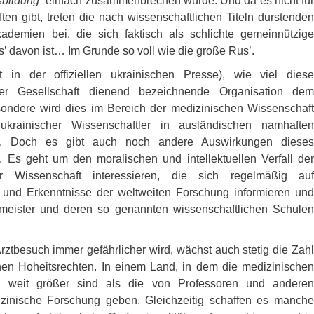
sbildung“
einfach zusammenbrechen würde. Und da es nicht für
en gibt, treten die nach wissenschaftlichen Titeln durstenden
demien bei, die sich faktisch als schlichte gemeinnützige
s’ davon ist… Im Grunde so voll wie die große Rus’.
in der offiziellen ukrainischen Presse), wie viel diese
der Gesellschaft dienend bezeichnende Organisation dem
sondere wird dies im Bereich der medizinischen Wissenschaft
 ukrainischer Wissenschaftler in ausländischen namhaften
ull. Doch es gibt auch noch andere Auswirkungen dieses
 Es geht um den moralischen und intellektuellen Verfall der
ür Wissenschaft interessieren, die sich regelmäßig auf
n und Erkenntnisse der weltweiten Forschung informieren und
hrmeister und deren so genannten wissenschaftlichen Schulen
 Arztbesuch immer gefährlicher wird, wächst auch stetig die Zahl
chen Hoheitsrechten. In einem Land, in dem die medizinischen
n weit größer sind als die von Professoren und anderen
dizinische Forschung geben. Gleichzeitig schaffen es manche