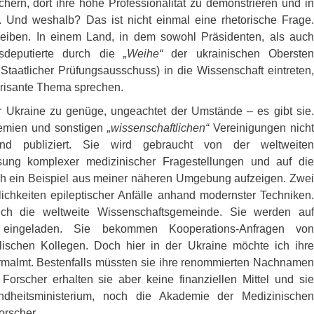
chern, dort ihre hohe Professionalität zu demonstrieren und in
. Und weshalb? Das ist nicht einmal eine rhetorische Frage.
leiben. In einem Land, in dem sowohl Präsidenten, als auch
ksdeputierte durch die
„Weihe“
der ukrainischen Oberste
taatlicher Prüfungsausschuss) in die Wissenschaft eintreten,
risante Thema sprechen.
er Ukraine zu genüge, ungeachtet der Umstände – es gibt sie.
emien und sonstigen
„wissenschaftlichen“
Vereinigungen nicht
und publiziert. Sie wird gebraucht von der weltweiten
sung komplexer medizinischer Fragestellungen und auf die
ich ein Beispiel aus meiner näheren Umgebung aufzeigen. Zwei
ichkeiten epileptischer Anfälle anhand modernster Techniken.
sich die weltweite Wissenschaftsgemeinde. Sie werden auf
en eingeladen. Sie bekommen Kooperations-Anfragen von
lischen Kollegen. Doch hier in der Ukraine möchte ich ihre
rmalmt. Bestenfalls müssten sie ihre renommierten Nachnamen
 Forscher erhalten sie aber keine finanziellen Mittel und si
dheitsministerium, noch die Akademie der Medizinischen
orscher.