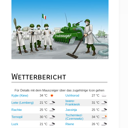
Wetterbericht
Für Details mit dem Mauszeiger über das zugehörige Icon gehen
Kyjiw (Kiew)
34 °C
Ushhorod
27 °C
Iwano-
Lwiw (Lemberg)
21 °C
31 °C
Frankiwsk
Rachiw
25 °C
Jassinja
25 °C
Tscherniwzi
Ternopil
30 °C
34 °C
(Czernowitz)
Luzk
21 °C
Riwne
26 °C