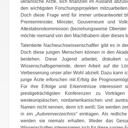
ukrainische Ärzte, sich finanziell im Ausland abzusi
den wichtigsten Forschungsprojekten mitzuarbeiten
Doch diese Frage wird für immer unbeantwortet b
Premierminister, Minister, Gouverneure und Vol
Attestationskommission (beziehungsweise Oberster S
möchte niemand von den Machthabern über dieses b
Talentierte Nachwuchswissenschaftler gibt es in d
Doch diese jungen Menschen können in den Akad
bestehen. Diese Jugend arbeitet, diskutiert 
Wissenschaftsgemeinde, deren Arbeit auf die Lö
Verbesserung unser aller Wohl abzielt. Dazu kann 
junge Ärzte erforschen mit Erfolg die Prognosemögl
Für ihre Erfolge und Erkenntnisse interessiert 
prestigeträchtigsten Konferenzen zu Vorträg
westeuropäischen, nordamerikanischen und austra
Namen nicht nennen, denn ich weiß: Sie werden ze
in ein
„Autorenverzeichnis“
eintragen. Als redliche
werden sie niemals erhalten. Weder das Gesun
Wissenschaften interessieren sich für diese jungen F