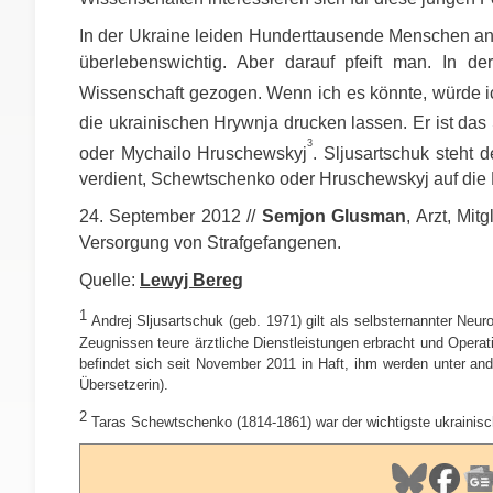
In der Ukraine leiden Hunderttausende Menschen an E
überlebenswichtig. Aber darauf pfeift man. In d
Wissenschaft gezogen. Wenn ich es könnte, würde i
die ukrainischen Hrywnja drucken lassen. Er ist da
3
oder Mychailo Hruschewskyj
. Sljusartschuk steht 
verdient, Schewtschenko oder Hruschewskyj auf die
24. September 2012 //
Semjon Glusman
, Arzt, Mi
Versorgung von Strafgefangenen.
Quelle:
Lewyj Bereg
1
Andrej Sljusartschuk (geb. 1971) gilt als selbsternannter Neuro
Zeugnissen teure ärztliche Dienstleistungen erbracht und Opera
befindet sich seit November 2011 in Haft, ihm werden unter a
Übersetzerin).
2
Taras Schewtschenko (1814-1861) war der wichtigste ukrainische