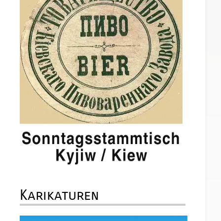
f
t
e
Karikaturen