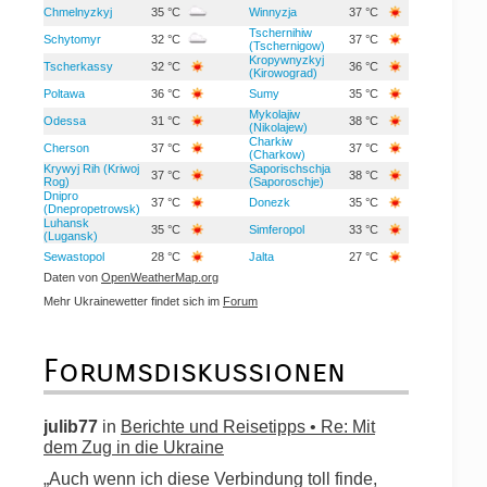
Chmelnyzkyj
35 °C
Winnyzja
37 °C
Tschernihiw
Schytomyr
32 °C
37 °C
(Tschernigow)
Kropywnyzkyj
Tscherkassy
32 °C
36 °C
(Kirowograd)
Poltawa
36 °C
Sumy
35 °C
Mykolajiw
Odessa
31 °C
38 °C
(Nikolajew)
Charkiw
Cherson
37 °C
37 °C
(Charkow)
Krywyj Rih (Kriwoj
Saporischschja
37 °C
38 °C
Rog)
(Saporoschje)
Dnipro
37 °C
Donezk
35 °C
(Dnepropetrowsk)
Luhansk
35 °C
Simferopol
33 °C
(Lugansk)
Sewastopol
28 °C
Jalta
27 °C
Daten von
OpenWeatherMap.org
Mehr Ukrainewetter findet sich im
Forum
Forumsdiskussionen
julib77
in
Berichte und Reisetipps • Re: Mit
dem Zug in die Ukraine
„Auch wenn ich diese Verbindung toll finde,