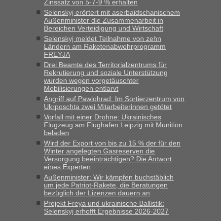
Zinssatz von 5-7-9 % erhalten
keine Probleme geben“
Selenskyj erörtert mit aserbaidschanischem
Außenminister die Zusammenarbeit in
Eric
in
Recht, Visa und Dokumente • Deklaration
Bereichen Verteidigung und Wirtschaft
gebrauchter Kleidung beim Zoll
Selenskyj meldet Teilnahme von zehn
Ländern am Raketenabwehrprogramm
„Hallo Leute, ich weiß nicht, ob ich hier richtig bin mit meiner
FREYJA
Anfrage. Ich möchte 4 Umzugskartons mit gebrauchter
Drei Beamte des Territorialzentrums für
Straßen Kleidung bei der Einreise in die Ukraine
Rekrutierung und soziale Unterstützung
mitnehmen. Es ist gebrauchte Kleidung...“
wurden wegen vorgetäuschter
Mobilisierungen entlarvt
lev
in
Berichte und Reisetipps • Re: An welchem
Angriff auf Pawlohrad: Im Sortierzentrum von
Grenzübergang zwischen Polen und der Ukraine geht es am
Ukrposchta zwei Mitarbeiterinnen getötet
schnellsten?
Vorfall mit einer Drohne: Ukrainisches
Flugzeug am Flughafen Leipzig mit Munition
„Wir sind mit unserem Wohnmobil, wie geplant am Montag
beladen
15.6. in Krakovets rüber. Sehr zeitig los gegen 5 Uhr in der
Wird der Export von bis zu 15 % der für den
Früh. Mit sehr sehr wenig Verkehr, super bis zur Grenze. Nur
Winter angelegten Gasreserven die
8 PKW vor der Schranke....“
Versorgung beeinträchtigen? Die Antwort
eines Experten
Frank
in
Berichte und Reisetipps • Re: An welchem
Außenminister: Wir kämpfen buchstäblich
Grenzübergang zwischen Polen und der Ukraine geht es am
um jede Patriot-Rakete, die Beratungen
bezüglich der Lizenzen dauern an
schnellsten?
Projekt Freya und ukrainische Ballistik:
„Gestern 6 Stunden warten vor der Grenze Richtung Polen
Selenskyj erhofft Ergebnisse 2026-2027
in Krakowez mit dem Kleinbus. Abfertigung ging dann