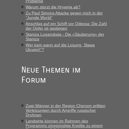
Probleme
LeoExpress ist - und nur auf deren Webseite kann man die
Warum stürzt die Hrywnja ab?
Fahrkarten kaufen. Zumindest ist es die erste Umsteigefreie
Verbindung von Deutschland...“
Zu Paul Simons Attacke gegen mich in der
“Jungle World”
Anschlag auf ein Schiff vor Odessa: Die Zahl
Eric
in
Recht, Visa und Dokumente • Re: Deklaration
der Opfer ist gestiegen
gebrauchter Kleidung beim Zoll
Staniza Luganskaja - Die «Säuberung» der
„Vielen Dank, mit einem Briefchen meiner Frau im Gepäck
Staniza
gab es keine Probleme“
Wer kam wann auf die Losung „Slawa
Ukrajini!“?
Anuleb
in
Recht, Visa und Dokumente • Re: Seit Anfang
des Jahres haben die Zollbeamten Verstöße im Wert von
fast 11 Milliarden aufgedeckt
Neue Themen im
„Am besten wäre natürlich, wenn die Frau mit dabei ist.
Forum
Alleinreisende Männer stehen schließlich immer unter
Verdacht.“
Frank
in
Recht, Visa und Dokumente • Re: Seit Anfang des
Jahres haben die Zollbeamten Verstöße im Wert von fast 11
Zwei Männer in der Region Cherson erlitten
Milliarden aufgedeckt
Verletzungen durch Angriffe russischer
Drohnen
„Kein Zoll. Du musst an sich nur sagen dass das privat ist
und du nicht damit handeln willst. So lange das nicht
Landwirte können im Rahmen des
Programms zinsgünstige Kredite zu einem
Originalverpackt ist und ersichlich das nicht neu sollte es