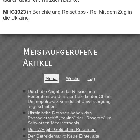
MHG1023
in
Berichte und Reisetipps • Re: Mit dem Zug in
die Ukraine
„
Der Link zum Anbieter ist ja da.
Meistaufgerufene
Ist korrekt, aber ich finde man hätte trotzdem im Text gleich
darauf hinweisen können.
Artikel
War aber nicht "böse" gemeint ...
Bis jetzt sind die Tickets auch noch nicht auf der Webseite
buchbar - warum auch immer ...
Monat
Woche
Tag
Hab´s versucht - bekomme aber immer angezeigt "auf dieser
Strecke fahren wir nicht"
Durch die Angriffe der Russischen
Föderation wurden vier Bezirke der Oblast
Dnipropetrowsk von der Stromversorgung
abgeschnitten
“
Ukrainische Drohnen haben das
Passagierschiff „Yanina“ der „Rosatom“ im
MHG1023
in
Berichte und Reisetipps • Re: Mit dem Zug in
Schwarzen Meer versenkt
die Ukraine
Der IWF gibt Geld ohne Reformen
Der Getreidemarkt: Neue Ernte, alte
„Man sollte aber explizit dazu schreiben, daß es ein Zug von