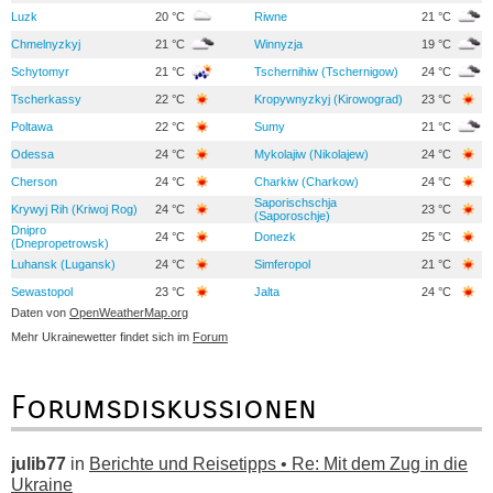
Luzk
20 °C
Riwne
21 °C
Chmelnyzkyj
21 °C
Winnyzja
19 °C
Schytomyr
21 °C
Tschernihiw (Tschernigow)
24 °C
Tscherkassy
22 °C
Kropywnyzkyj (Kirowograd)
23 °C
Poltawa
22 °C
Sumy
21 °C
Odessa
24 °C
Mykolajiw (Nikolajew)
24 °C
Cherson
24 °C
Charkiw (Charkow)
24 °C
Saporischschja
Krywyj Rih (Kriwoj Rog)
24 °C
23 °C
(Saporoschje)
Dnipro
24 °C
Donezk
25 °C
(Dnepropetrowsk)
Luhansk (Lugansk)
24 °C
Simferopol
21 °C
Sewastopol
23 °C
Jalta
24 °C
Daten von
OpenWeatherMap.org
Mehr Ukrainewetter findet sich im
Forum
Forumsdiskussionen
julib77
in
Berichte und Reisetipps • Re: Mit dem Zug in die
Ukraine