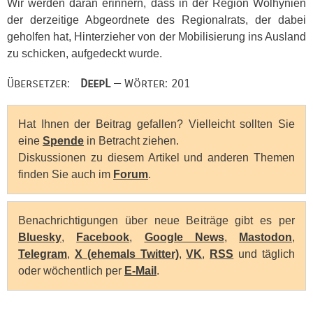
Wir werden daran erinnern, dass in der Region Wolhynien
der derzeitige Abgeordnete des Regionalrats, der dabei
geholfen hat, Hinterzieher von der Mobilisierung ins Ausland
zu schicken, aufgedeckt wurde.
Übersetzer:
DeepL
— Wörter: 201
Hat Ihnen der Beitrag gefallen? Vielleicht sollten Sie
eine
Spende
in Betracht ziehen.
Diskussionen zu diesem Artikel und anderen Themen
finden Sie auch im
Forum
.
Benachrichtigungen über neue Beiträge gibt es per
Bluesky
,
Facebook
,
Google News
,
Mastodon
,
Telegram
,
X (ehemals Twitter)
,
VK
,
RSS
und täglich
oder wöchentlich per
E-Mail
.