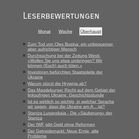
schnell da auch Passagiere mit EU-Pass dabei waren“
Leserbewertungen
Bernd D-UA
in
Berichte und Reisetipps • Re: An welchem
Grenzübergang zwischen Polen und der Ukraine geht es am
schnellsten?
Monat
Woche
Überhaupt
„Bin am Montag 15.6.26 um 8 Uhr in Urgyniw ausgereist,
das erste Mal an einem Montagmorgen ca. 15 Fahrzeuge
Zum Tod von Oles Busina: ein unbequemer,
vor mir, bin sonst der Erste oder Zweite, egal, nach ca 20
aber aufrichtiger Mensch
Minuten wurde dann die nächste Welle...“
Durchsuchung bei der Zeitung Westi:
«Wollen Sie uns etwa umbringen? Wir
können (Euch) auch töten.»
lev
in
Berichte und Reisetipps • Re: An welchem
Investoren befürchten Staatspleite der
Grenzübergang zwischen Polen und der Ukraine geht es am
Ukraine
schnellsten?
Warum stürzt die Hrywnja ab?
„Derzeit, ist es überall sehr voll an den Grenzen Ukraine/
Das Magdeburger Recht auf dem Gebiet der
Polen. Zb. Krakovets 100 PKW ca. 10 h Wartezeit. Wollen
linksufrigen Ukraine: Geschichtsstunde
Montag rüber, versuchen es sehr früh.“
Ist es wirklich so wichtig, in welcher Sprache
wir sagen, dass die Ukraine am A... ist?
Staniza Luganskaja - Die «Säuberung» der
Staniza
Der IWF gibt Geld ohne Reformen
Der Getreidemarkt: Neue Ernte, alte
Probleme