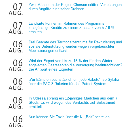
07
Zwei Männer in der Region Cherson erlitten Verletzungen
durch Angriffe russischer Drohnen
aug.
07
Landwirte können im Rahmen des Programms
zinsgünstige Kredite zu einem Zinssatz von 5-7-9 %
aug.
erhalten
06
Drei Beamte des Territorialzentrums für Rekrutierung und
soziale Unterstützung wurden wegen vorgetäuschter
aug.
Mobilisierungen entlarvt
06
Wird der Export von bis zu 15 % der für den Winter
angelegten Gasreserven die Versorgung beeinträchtigen?
aug.
Die Antwort eines Experten
06
„Wir kämpfen buchstäblich um jede Rakete“, so Sybiha
über die PAC-3-Raketen für das Patriot-System
aug.
06
In Odessa sprang ein 12-jähriges Mädchen aus dem 7:
Stock: Es wird wegen des Verdachts auf Selbstmord
aug.
ermittelt
06
Nun können Sie Taxis über die KI „Bolt“ bestellen
aug.