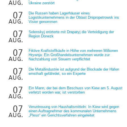
aug.
Ukraine zerstört
07
Die Russen haben Lagerhäuser eines
Logistikunternehmens in der Oblast Dnipropetrowsk ins
aug.
Visier genommen
07
Selenskyj erörterte mit Drapatyj die Verteidigung der
Region Donezk
aug.
07
Fiktive Kraftstoffkäufe in Höhe von mehreren Millionen
Hrywnja: Ein Großhandelsunternehmen wurde zur
aug.
Nachzahlung von Steuern verpflichtet
07
Die Metallindustrie ist aufgrund der Blockade der Häfen
ernsthaft gefährdet, so ein Experte
aug.
07
Ein Mann, der bei dem Beschuss von Kiew am 5. August
verletzt worden war, ist verstorben
aug.
07
Veruntreuung von Haushaltsmitteln: In Kiew wird gegen
einen Auftragnehmer des kommunalen Unternehmens
aug.
„Pleso“ ein Gerichtsverfahren eingeleitet