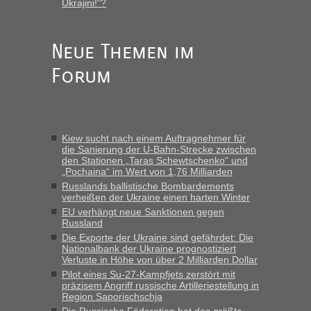
Ukrajini!“?
Anuleb
in
Recht, Visa und Dokumente • Re: Seit Anfang
des Jahres haben die Zollbeamten Verstöße im Wert von
fast 11 Milliarden aufgedeckt
Neue Themen im
„Am besten wäre natürlich, wenn die Frau mit dabei ist.
Forum
Alleinreisende Männer stehen schließlich immer unter
Verdacht.“
Frank
in
Recht, Visa und Dokumente • Re: Seit Anfang des
Jahres haben die Zollbeamten Verstöße im Wert von fast 11
Kiew sucht nach einem Auftragnehmer für
Milliarden aufgedeckt
die Sanierung der U-Bahn-Strecke zwischen
den Stationen „Taras Schewtschenko“ und
„Kein Zoll. Du musst an sich nur sagen dass das privat ist
„Pochaina“ im Wert von 1,76 Milliarden
und du nicht damit handeln willst. So lange das nicht
Russlands ballistische Bombardements
Originalverpackt ist und ersichlich das nicht neu sollte es
verheißen der Ukraine einen harten Winter
keine Probleme geben“
EU verhängt neue Sanktionen gegen
Russland
Eric
in
Recht, Visa und Dokumente • Deklaration
Die Exporte der Ukraine sind gefährdet: Die
gebrauchter Kleidung beim Zoll
Nationalbank der Ukraine prognostiziert
Verluste in Höhe von über 2 Milliarden Dollar
„Hallo Leute, ich weiß nicht, ob ich hier richtig bin mit meiner
Pilot eines Su-27-Kampfjets zerstört mit
Anfrage. Ich möchte 4 Umzugskartons mit gebrauchter
präzisem Angriff russische Artilleriestellung in
Straßen Kleidung bei der Einreise in die Ukraine
Region Saporischschja
mitnehmen. Es ist gebrauchte Kleidung...“
Die Russische Föderation hat das größte