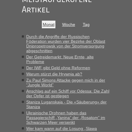
Ist korrekt, aber ich finde man hätte trotzdem im Text gleich
darauf hinweisen können.
Artikel
War aber nicht "böse" gemeint ...
Bis jetzt sind die Tickets auch noch nicht auf der Webseite
buchbar - warum auch immer ...
Monat
Woche
Tag
Hab´s versucht - bekomme aber immer angezeigt "auf dieser
Strecke fahren wir nicht"
Durch die Angriffe der Russischen
Föderation wurden vier Bezirke der Oblast
Dnipropetrowsk von der Stromversorgung
abgeschnitten
“
Der Getreidemarkt: Neue Ernte, alte
Probleme
MHG1023
in
Berichte und Reisetipps • Re: Mit dem Zug in
Der IWF gibt Geld ohne Reformen
die Ukraine
Warum stürzt die Hrywnja ab?
„Man sollte aber explizit dazu schreiben, daß es ein Zug von
Zu Paul Simons Attacke gegen mich in der
LeoExpress ist - und nur auf deren Webseite kann man die
“Jungle World”
Fahrkarten kaufen. Zumindest ist es die erste Umsteigefreie
Anschlag auf ein Schiff vor Odessa: Die Zahl
Verbindung von Deutschland...“
der Opfer ist gestiegen
Staniza Luganskaja - Die «Säuberung» der
Staniza
Eric
in
Recht, Visa und Dokumente • Re: Deklaration
gebrauchter Kleidung beim Zoll
Ukrainische Drohnen haben das
Passagierschiff „Yanina“ der „Rosatom“ im
„Vielen Dank, mit einem Briefchen meiner Frau im Gepäck
Schwarzen Meer versenkt
gab es keine Probleme“
Wer kam wann auf die Losung „Slawa