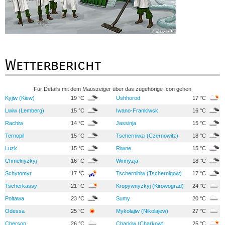
Wetterbericht
Für Details mit dem Mauszeiger über das zugehörige Icon gehen
Kyjiw (Kiew)
19 °C
Ushhorod
17 °C
Lwiw (Lemberg)
15 °C
Iwano-Frankiwsk
16 °C
Rachiw
14 °C
Jassinja
15 °C
Ternopil
15 °C
Tscherniwzi (Czernowitz)
18 °C
Luzk
15 °C
Riwne
15 °C
Chmelnyzkyj
16 °C
Winnyzja
18 °C
Schytomyr
17 °C
Tschernihiw (Tschernigow)
17 °C
Tscherkassy
21 °C
Kropywnyzkyj (Kirowograd)
24 °C
Poltawa
23 °C
Sumy
20 °C
Odessa
25 °C
Mykolajiw (Nikolajew)
27 °C
Cherson
26 °C
Charkiw (Charkow)
25 °C