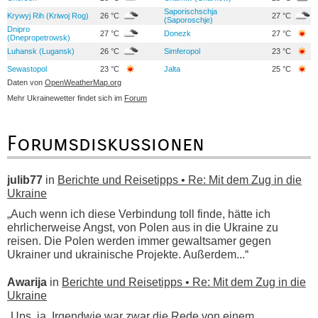
Saporischschja
Krywyj Rih (Kriwoj Rog)
26 °C
27 °C
(Saporoschje)
Dnipro
27 °C
Donezk
27 °C
(Dnepropetrowsk)
Luhansk (Lugansk)
26 °C
Simferopol
23 °C
Sewastopol
23 °C
Jalta
25 °C
Daten von
OpenWeatherMap.org
Mehr Ukrainewetter findet sich im
Forum
Forumsdiskussionen
julib77
in
Berichte und Reisetipps • Re: Mit dem Zug in die
Ukraine
„Auch wenn ich diese Verbindung toll finde, hätte ich
ehrlicherweise Angst, von Polen aus in die Ukraine zu
reisen. Die Polen werden immer gewaltsamer gegen
Ukrainer und ukrainische Projekte. Außerdem...“
Awarija
in
Berichte und Reisetipps • Re: Mit dem Zug in die
Ukraine
„Ups, ja. Irgendwie war zwar die Rede von einem