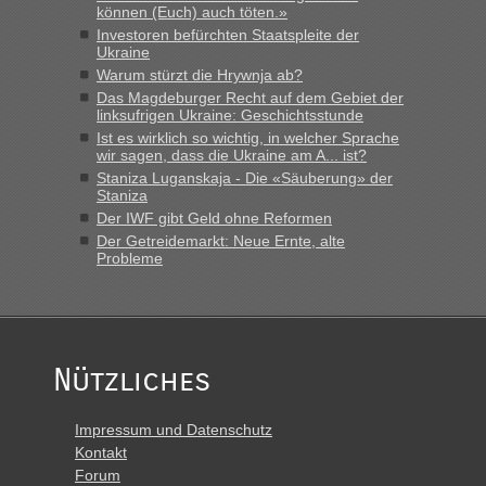
Minuten wurde dann die nächste Welle...“
können (Euch) auch töten.»
Investoren befürchten Staatspleite der
lev
in
Berichte und Reisetipps • Re: An welchem
Ukraine
Grenzübergang zwischen Polen und der Ukraine geht es am
Warum stürzt die Hrywnja ab?
schnellsten?
Das Magdeburger Recht auf dem Gebiet der
linksufrigen Ukraine: Geschichtsstunde
„Derzeit, ist es überall sehr voll an den Grenzen Ukraine/
Ist es wirklich so wichtig, in welcher Sprache
Polen. Zb. Krakovets 100 PKW ca. 10 h Wartezeit. Wollen
wir sagen, dass die Ukraine am A... ist?
Montag rüber, versuchen es sehr früh.“
Staniza Luganskaja - Die «Säuberung» der
Staniza
Der IWF gibt Geld ohne Reformen
Der Getreidemarkt: Neue Ernte, alte
Probleme
Nützliches
Impressum und Datenschutz
Kontakt
Forum