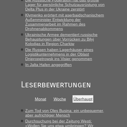
Lager für persönliche Schutzausrüstung von
lev
in
Berichte und Reisetipps • Re: An welchem
Delta Plus in der Ukraine zerstört
Grenzübergang zwischen Polen und der Ukraine geht es am
Klymenko erörtert mit aserbaidschanischem
schnellsten?
Außenminister Entwicklung der
Zusammenarbeit im Rahmen des
„Wir sind mit unserem Wohnmobil, wie geplant am Montag
Drohnenabkommens
15.6. in Krakovets rüber. Sehr zeitig los gegen 5 Uhr in der
Ukrainische Armee dementiert russische
Früh. Mit sehr sehr wenig Verkehr, super bis zur Grenze. Nur
Behauptungen über Vorrücken zu Bilyj
8 PKW vor der Schranke....“
Kolodjas in Region Charkiw
Die Russen haben Lagerhäuser eines
Frank
in
Berichte und Reisetipps • Re: An welchem
Logistikunternehmens in der Oblast
Grenzübergang zwischen Polen und der Ukraine geht es am
Dnipropetrowsk ins Visier genommen
schnellsten?
In Jalta Hafen angegriffen
„Gestern 6 Stunden warten vor der Grenze Richtung Polen
in Krakowez mit dem Kleinbus. Abfertigung ging dann
Leserbewertungen
schnell da auch Passagiere mit EU-Pass dabei waren“
Bernd D-UA
in
Berichte und Reisetipps • Re: An welchem
Monat
Woche
Überhaupt
Grenzübergang zwischen Polen und der Ukraine geht es am
schnellsten?
Zum Tod von Oles Busina: ein unbequemer,
„Bin am Montag 15.6.26 um 8 Uhr in Urgyniw ausgereist,
aber aufrichtiger Mensch
das erste Mal an einem Montagmorgen ca. 15 Fahrzeuge
Durchsuchung bei der Zeitung Westi:
vor mir, bin sonst der Erste oder Zweite, egal, nach ca 20
«Wollen Sie uns etwa umbringen? Wir