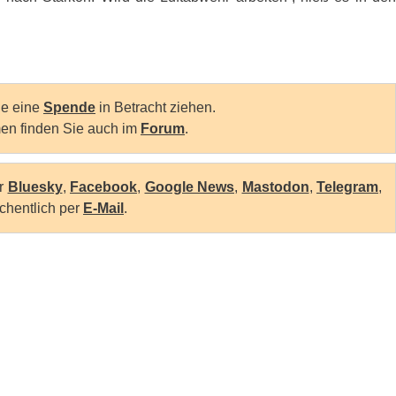
Sie eine
Spende
in Betracht ziehen.
en finden Sie auch im
Forum
.
er
Bluesky
,
Facebook
,
Google News
,
Mastodon
,
Telegram
,
chentlich per
E-Mail
.