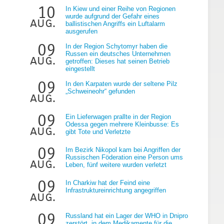
10
In Kiew und einer Reihe von Regionen
wurde aufgrund der Gefahr eines
aug.
ballistischen Angriffs ein Luftalarm
ausgerufen
09
In der Region Schytomyr haben die
Russen ein deutsches Unternehmen
aug.
getroffen: Dieses hat seinen Betrieb
eingestellt
g
09
In den Karpaten wurde der seltene Pilz
„Schweineohr“ gefunden
aug.
09
Ein Lieferwagen prallte in der Region
Odessa gegen mehrere Kleinbusse: Es
aug.
gibt Tote und Verletzte
09
Im Bezirk Nikopol kam bei Angriffen der
Russischen Föderation eine Person ums
aug.
Leben, fünf weitere wurden verletzt
09
In Charkiw hat der Feind eine
Infrastruktureinrichtung angegriffen
aug.
09
Russland hat ein Lager der WHO in Dnipro
zerstört, in dem Medikamente für die