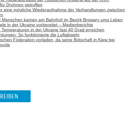
 für Drohnen getroffen
ber eine mögliche Wiederaufnahme der Verhandlungen zwischen
en
: 8 Menschen kamen am Bahnhof im Bezirk Browary ums Leben
Ziele in der Ukraine vorbereitet – Medienberichte
emperaturen in der Ukraine fast 40 Grad erreichen
tungen: So funktionierte die Luftabwehr
ischen Föderation vorladen, da seine Botschaft in Kiew bei
wurde
REIBEN