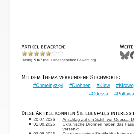
Artikel bewerten:
Weite
Rating:
5.0
/
7
(bei
1
abgegebenen Bewertung)
Mit dem Thema verbundene Stichworte:
Chmelnyzkyj
Drohnen
Kiew
Kirowo
Odessa
Poltaw
Diese Artikel könnten Sie ebenfalls interessi
20.07.2026
Anschlag auf ein Schiff vor Odessa: D
01.08.2026
Ukrainische Drohnen haben das Passa
versenkt
03.08.2026
Die ukrainischen Streitkräfte haben ei