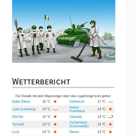
Wetterbericht
Für Details mit dem Mauszeiger über das zugehörige Icon gehen
Kyjiw (Kiew)
16 °C
Ushhorod
17 °C
Iwano-
Lwiw (Lemberg)
13 °C
14 °C
Frankiwsk
Rachiw
12 °C
Jassinja
13 °C
Tscherniwzi
Ternopil
13 °C
14 °C
(Czernowitz)
Luzk
14 °C
Riwne
13 °C