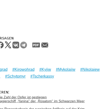
rsagen
grad
Kirowohrad
Kyjiw
Mykolajiw
Nikolajew
a
Schytomyr
Tscherkassy
eren:
ie Zahl der Opfer ist gestiegen
gierschiff „Yanina“ der „Rosatom“ im Schwarzen Meer
ne Reparaturbasis der russischen Artillerie auf der Krim,