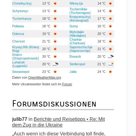
Chmelnyzkyj
13 °C
Winnyzja
14 °C
Tschernihiw
Schytomyr
13 °C
14 °C
(Tschernigow)
Kropywnyzkyj
Tscherkassy
18 °C
17 °C
(Kirowograd)
Poltawa
18 °C
Sumy
16 °C
Mykolajiw
Odessa
19 °C
20 °C
(Nikolajew)
Charkiw
Cherson
21 °C
18 °C
(Charkow)
Krywyj Rih (Kriwoj
Saporischschja
20 °C
21 °C
Rog)
(Saporoschje)
Dnipro
20 °C
Donezk
20 °C
(Dnepropetrowsk)
Luhansk
20 °C
Simferopol
21 °C
(Lugansk)
Sewastopol
23 °C
Jalta
24 °C
Daten von
OpenWeatherMap.org
Mehr Ukrainewetter findet sich im
Forum
Forumsdiskussionen
julib77
in
Berichte und Reisetipps • Re: Mit
dem Zug in die Ukraine
„Auch wenn ich diese Verbindung toll finde,