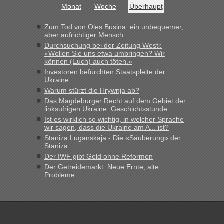
Monat
Woche
Überhaupt
Grenzübergang zwischen Polen und der Ukraine geht es am
schnellsten?
Zum Tod von Oles Busina: ein unbequemer,
„Bin am Montag 15.6.26 um 8 Uhr in Urgyniw ausgereist,
aber aufrichtiger Mensch
das erste Mal an einem Montagmorgen ca. 15 Fahrzeuge
Durchsuchung bei der Zeitung Westi:
vor mir, bin sonst der Erste oder Zweite, egal, nach ca 20
«Wollen Sie uns etwa umbringen? Wir
Minuten wurde dann die nächste Welle...“
können (Euch) auch töten.»
Investoren befürchten Staatspleite der
lev
in
Berichte und Reisetipps • Re: An welchem
Ukraine
Grenzübergang zwischen Polen und der Ukraine geht es am
Warum stürzt die Hrywnja ab?
schnellsten?
Das Magdeburger Recht auf dem Gebiet der
linksufrigen Ukraine: Geschichtsstunde
„Derzeit, ist es überall sehr voll an den Grenzen Ukraine/
Ist es wirklich so wichtig, in welcher Sprache
Polen. Zb. Krakovets 100 PKW ca. 10 h Wartezeit. Wollen
wir sagen, dass die Ukraine am A... ist?
Montag rüber, versuchen es sehr früh.“
Staniza Luganskaja - Die «Säuberung» der
Staniza
Der IWF gibt Geld ohne Reformen
Der Getreidemarkt: Neue Ernte, alte
Probleme