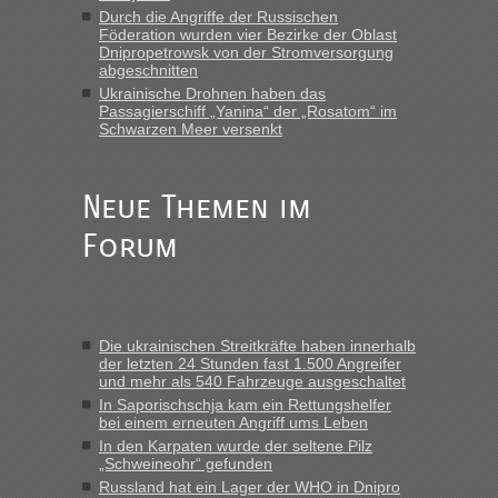
Durch die Angriffe der Russischen
Eric
in
Recht, Visa und Dokumente • Re: Deklaration
Föderation wurden vier Bezirke der Oblast
gebrauchter Kleidung beim Zoll
Dnipropetrowsk von der Stromversorgung
abgeschnitten
„Vielen Dank, mit einem Briefchen meiner Frau im Gepäck
Ukrainische Drohnen haben das
gab es keine Probleme“
Passagierschiff „Yanina“ der „Rosatom“ im
Schwarzen Meer versenkt
Anuleb
in
Recht, Visa und Dokumente • Re: Seit Anfang
des Jahres haben die Zollbeamten Verstöße im Wert von
fast 11 Milliarden aufgedeckt
Neue Themen im
„Am besten wäre natürlich, wenn die Frau mit dabei ist.
Forum
Alleinreisende Männer stehen schließlich immer unter
Verdacht.“
Frank
in
Recht, Visa und Dokumente • Re: Seit Anfang des
Jahres haben die Zollbeamten Verstöße im Wert von fast 11
Die ukrainischen Streitkräfte haben innerhalb
Milliarden aufgedeckt
der letzten 24 Stunden fast 1.500 Angreifer
und mehr als 540 Fahrzeuge ausgeschaltet
„Kein Zoll. Du musst an sich nur sagen dass das privat ist
und du nicht damit handeln willst. So lange das nicht
In Saporischschja kam ein Rettungshelfer
bei einem erneuten Angriff ums Leben
Originalverpackt ist und ersichlich das nicht neu sollte es
In den Karpaten wurde der seltene Pilz
keine Probleme geben“
„Schweineohr“ gefunden
Russland hat ein Lager der WHO in Dnipro
Eric
in
Recht, Visa und Dokumente • Deklaration