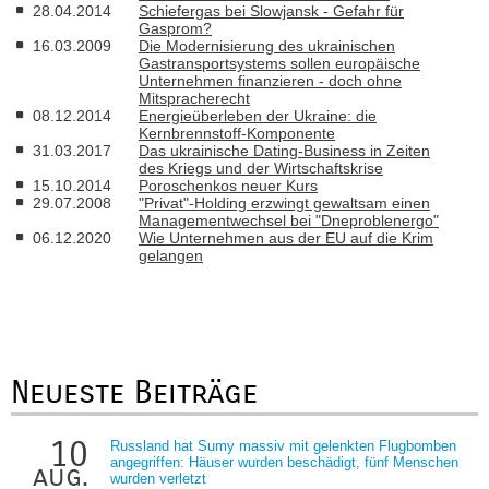
28.04.2014
Schiefergas bei Slowjansk - Gefahr für
Gasprom?
16.03.2009
Die Modernisierung des ukrainischen
Gastransportsystems sollen europäische
Unternehmen finanzieren - doch ohne
Mitspracherecht
08.12.2014
Energieüberleben der Ukraine: die
Kernbrennstoff-Komponente
31.03.2017
Das ukrainische Dating-Business in Zeiten
des Kriegs und der Wirtschaftskrise
15.10.2014
Poroschenkos neuer Kurs
29.07.2008
"Privat"-Holding erzwingt gewaltsam einen
Managementwechsel bei "Dneproblenergo"
06.12.2020
Wie Unternehmen aus der EU auf die Krim
gelangen
Neueste Beiträge
10
Russland hat Sumy massiv mit gelenkten Flugbomben
angegriffen: Häuser wurden beschädigt, fünf Menschen
aug.
wurden verletzt