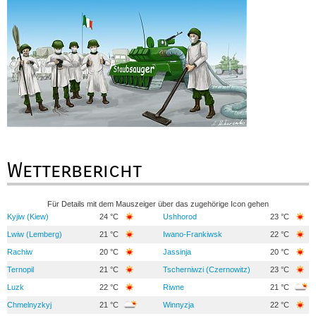
Wetterbericht
Für Details mit dem Mauszeiger über das zugehörige Icon gehen
Kyjiw (Kiew)
24 °C
Ushhorod
23 °C
Lwiw (Lemberg)
21 °C
Iwano-Frankiwsk
22 °C
Rachiw
20 °C
Jassinja
20 °C
Ternopil
21 °C
Tscherniwzi (Czernowitz)
23 °C
Luzk
22 °C
Riwne
21 °C
Chmelnyzkyj
21 °C
Winnyzja
22 °C