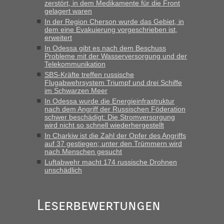
zerstört, in dem Medikamente für die Front
gebrauchter Kleidung beim Zoll
gelagert waren
„Hallo Leute, ich weiß nicht, ob ich hier richtig bin mit meiner
In der Region Cherson wurde das Gebiet, in
dem eine Evakuierung vorgeschrieben ist,
Anfrage. Ich möchte 4 Umzugskartons mit gebrauchter
erweitert
Straßen Kleidung bei der Einreise in die Ukraine
In Odessa gibt es nach dem Beschuss
mitnehmen. Es ist gebrauchte Kleidung...“
Probleme mit der Wasserversorgung und der
Telekommunikation
lev
in
Berichte und Reisetipps • Re: An welchem
SBS-Kräfte treffen russische
Grenzübergang zwischen Polen und der Ukraine geht es am
Flugabwehrsystem Triumpf und drei Schiffe
schnellsten?
im Schwarzen Meer
In Odessa wurde die Energieinfrastruktur
„Wir sind mit unserem Wohnmobil, wie geplant am Montag
nach dem Angriff der Russischen Föderation
15.6. in Krakovets rüber. Sehr zeitig los gegen 5 Uhr in der
schwer beschädigt: Die Stromversorgung
Früh. Mit sehr sehr wenig Verkehr, super bis zur Grenze. Nur
wird nicht so schnell wiederhergestellt
8 PKW vor der Schranke....“
In Charkiw ist die Zahl der Opfer des Angriffs
auf 37 gestiegen; unter den Trümmern wird
Frank
in
Berichte und Reisetipps • Re: An welchem
nach Menschen gesucht
Grenzübergang zwischen Polen und der Ukraine geht es am
Luftabwehr macht 174 russische Drohnen
schnellsten?
unschädlich
„Gestern 6 Stunden warten vor der Grenze Richtung Polen
in Krakowez mit dem Kleinbus. Abfertigung ging dann
Leserbewertungen
schnell da auch Passagiere mit EU-Pass dabei waren“
Bernd D-UA
in
Berichte und Reisetipps • Re: An welchem