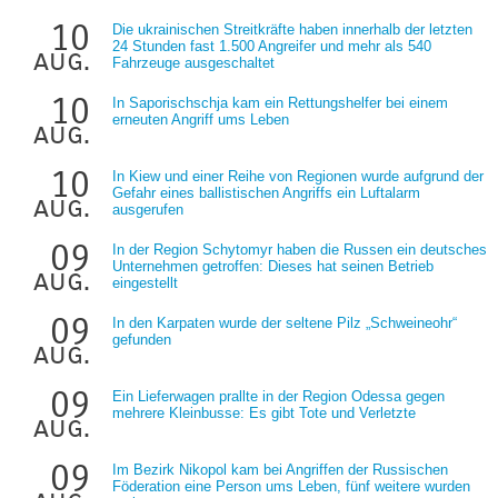
10
Die ukrainischen Streitkräfte haben innerhalb der letzten
24 Stunden fast 1.500 Angreifer und mehr als 540
aug.
Fahrzeuge ausgeschaltet
10
In Saporischschja kam ein Rettungshelfer bei einem
erneuten Angriff ums Leben
aug.
10
In Kiew und einer Reihe von Regionen wurde aufgrund der
Gefahr eines ballistischen Angriffs ein Luftalarm
aug.
ausgerufen
09
In der Region Schytomyr haben die Russen ein deutsches
Unternehmen getroffen: Dieses hat seinen Betrieb
aug.
eingestellt
09
In den Karpaten wurde der seltene Pilz „Schweineohr“
gefunden
aug.
09
Ein Lieferwagen prallte in der Region Odessa gegen
mehrere Kleinbusse: Es gibt Tote und Verletzte
aug.
09
Im Bezirk Nikopol kam bei Angriffen der Russischen
Föderation eine Person ums Leben, fünf weitere wurden