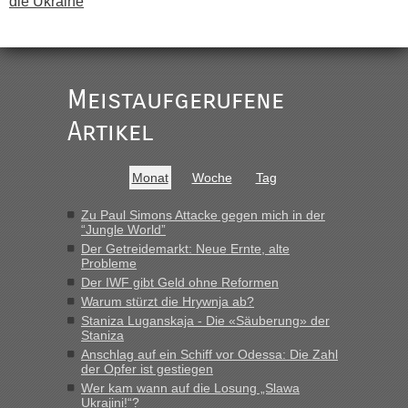
die Ukraine
„
Der Link zum Anbieter ist ja da.
Meistaufgerufene
Ist korrekt, aber ich finde man hätte trotzdem im Text gleich
darauf hinweisen können.
Artikel
War aber nicht "böse" gemeint ...
Bis jetzt sind die Tickets auch noch nicht auf der Webseite
buchbar - warum auch immer ...
Monat
Woche
Tag
Hab´s versucht - bekomme aber immer angezeigt "auf dieser
Strecke fahren wir nicht"
Zu Paul Simons Attacke gegen mich in der
“Jungle World”
Der Getreidemarkt: Neue Ernte, alte
Probleme
“
Der IWF gibt Geld ohne Reformen
Warum stürzt die Hrywnja ab?
MHG1023
in
Berichte und Reisetipps • Re: Mit dem Zug in
die Ukraine
Staniza Luganskaja - Die «Säuberung» der
Staniza
„Man sollte aber explizit dazu schreiben, daß es ein Zug von
Anschlag auf ein Schiff vor Odessa: Die Zahl
LeoExpress ist - und nur auf deren Webseite kann man die
der Opfer ist gestiegen
Fahrkarten kaufen. Zumindest ist es die erste Umsteigefreie
Wer kam wann auf die Losung „Slawa
Verbindung von Deutschland...“
Ukrajini!“?