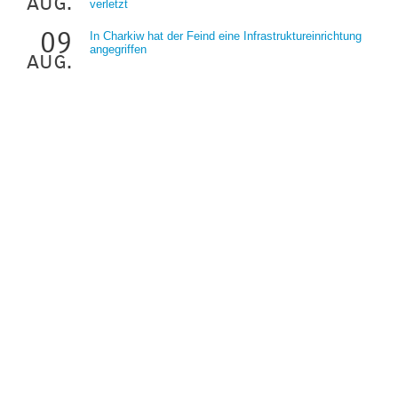
aug.
verletzt
09
In Charkiw hat der Feind eine Infrastruktureinrichtung
angegriffen
aug.