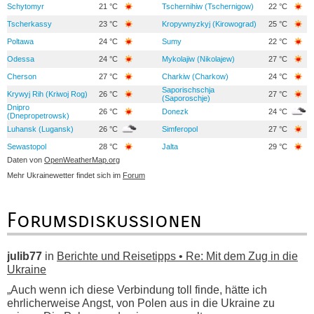
Schytomyr
21 °C
Tschernihiw (Tschernigow)
22 °C
Tscherkassy
23 °C
Kropywnyzkyj (Kirowograd)
25 °C
Poltawa
24 °C
Sumy
22 °C
Odessa
24 °C
Mykolajiw (Nikolajew)
27 °C
Cherson
27 °C
Charkiw (Charkow)
24 °C
Saporischschja
Krywyj Rih (Kriwoj Rog)
26 °C
27 °C
(Saporoschje)
Dnipro
26 °C
Donezk
24 °C
(Dnepropetrowsk)
Luhansk (Lugansk)
26 °C
Simferopol
27 °C
Sewastopol
28 °C
Jalta
29 °C
Daten von
OpenWeatherMap.org
Mehr Ukrainewetter findet sich im
Forum
Forumsdiskussionen
julib77
in
Berichte und Reisetipps • Re: Mit dem Zug in die
Ukraine
„Auch wenn ich diese Verbindung toll finde, hätte ich
ehrlicherweise Angst, von Polen aus in die Ukraine zu