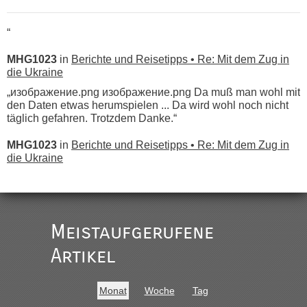
“
MHG1023
in
Berichte und Reisetipps • Re: Mit dem Zug in
die Ukraine
„изображение.png изображение.png Da muß man wohl mit
den Daten etwas herumspielen ... Da wird wohl noch nicht
täglich gefahren. Trotzdem Danke.“
MHG1023
in
Berichte und Reisetipps • Re: Mit dem Zug in
die Ukraine
„
Der Link zum Anbieter ist ja da.
Meistaufgerufene
Ist korrekt, aber ich finde man hätte trotzdem im Text gleich
darauf hinweisen können.
Artikel
War aber nicht "böse" gemeint ...
Bis jetzt sind die Tickets auch noch nicht auf der Webseite
buchbar - warum auch immer ...
Monat
Woche
Tag
Hab´s versucht - bekomme aber immer angezeigt "auf dieser