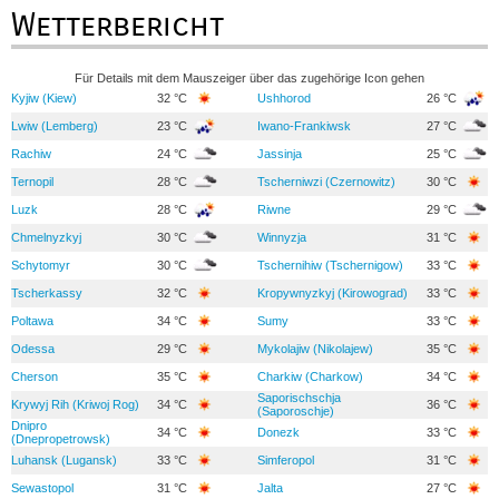
Wetterbericht
Für Details mit dem Mauszeiger über das zugehörige Icon gehen
Kyjiw (Kiew)
32 °C
Ushhorod
26 °C
Lwiw (Lemberg)
23 °C
Iwano-Frankiwsk
27 °C
Rachiw
24 °C
Jassinja
25 °C
Ternopil
28 °C
Tscherniwzi (Czernowitz)
30 °C
Luzk
28 °C
Riwne
29 °C
Chmelnyzkyj
30 °C
Winnyzja
31 °C
Schytomyr
30 °C
Tschernihiw (Tschernigow)
33 °C
Tscherkassy
32 °C
Kropywnyzkyj (Kirowograd)
33 °C
Poltawa
34 °C
Sumy
33 °C
Odessa
29 °C
Mykolajiw (Nikolajew)
35 °C
Cherson
35 °C
Charkiw (Charkow)
34 °C
Saporischschja
Krywyj Rih (Kriwoj Rog)
34 °C
36 °C
(Saporoschje)
Dnipro
34 °C
Donezk
33 °C
(Dnepropetrowsk)
Luhansk (Lugansk)
33 °C
Simferopol
31 °C
Sewastopol
31 °C
Jalta
27 °C