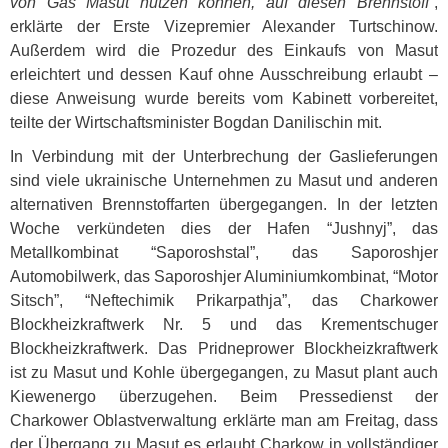
von Gas Masut nutzen können, auf diesen Brennstoff”
,
erklärte der Erste Vizepremier Alexander Turtschinow.
Außerdem wird die Prozedur des Einkaufs von Masut
erleichtert und dessen Kauf ohne Ausschreibung erlaubt –
diese Anweisung wurde bereits vom Kabinett vorbereitet,
teilte der Wirtschaftsminister Bogdan Danilischin mit.
In Verbindung mit der Unterbrechung der Gaslieferungen
sind viele ukrainische Unternehmen zu Masut und anderen
alternativen Brennstoffarten übergegangen. In der letzten
Woche verkündeten dies der Hafen “Jushnyj”, das
Metallkombinat “Saporoshstal”, das Saporoshjer
Automobilwerk, das Saporoshjer Aluminiumkombinat, “Motor
Sitsch”, “Neftechimik Prikarpathja”, das Charkower
Blockheizkraftwerk Nr. 5 und das Krementschuger
Blockheizkraftwerk. Das Pridneprower Blockheizkraftwerk
ist zu Masut und Kohle übergegangen, zu Masut plant auch
Kiewenergo überzugehen. Beim Pressedienst der
Charkower Oblastverwaltung erklärte man am Freitag, dass
der Übergang zu Masut es erlaubt Charkow in vollständiger