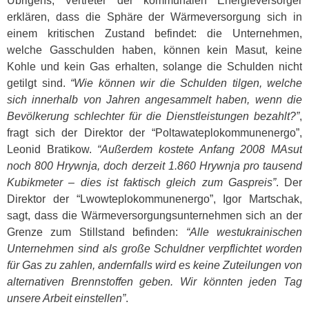
Übrigens, Vertreter der kommunalen Energieversorger
erklären, dass die Sphäre der Wärmeversorgung sich in
einem kritischen Zustand befindet: die Unternehmen,
welche Gasschulden haben, können kein Masut, keine
Kohle und kein Gas erhalten, solange die Schulden nicht
getilgt sind.
“Wie können wir die Schulden tilgen, welche
sich innerhalb von Jahren angesammelt haben, wenn die
Bevölkerung schlechter für die Dienstleistungen bezahlt?”
,
fragt sich der Direktor der “Poltawateplokommunenergo”,
Leonid Bratikow.
“Außerdem kostete Anfang 2008 MAsut
noch 800 Hrywnja, doch derzeit 1.860 Hrywnja pro tausend
Kubikmeter – dies ist faktisch gleich zum Gaspreis”
. Der
Direktor der “Lwowteplokommunenergo”, Igor Martschak,
sagt, dass die Wärmeversorgungsunternehmen sich an der
Grenze zum Stillstand befinden:
“Alle westukrainischen
Unternehmen sind als große Schuldner verpflichtet worden
für Gas zu zahlen, andernfalls wird es keine Zuteilungen von
alternativen Brennstoffen geben. Wir könnten jeden Tag
unsere Arbeit einstellen”
.