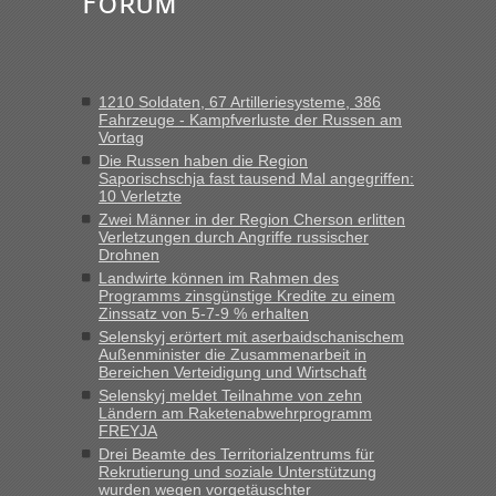
Forum
Alleinreisende Männer stehen schließlich immer unter
Verdacht.“
Frank
in
Recht, Visa und Dokumente • Re: Seit Anfang des
Jahres haben die Zollbeamten Verstöße im Wert von fast 11
1210 Soldaten, 67 Artilleriesysteme, 386
Milliarden aufgedeckt
Fahrzeuge - Kampfverluste der Russen am
Vortag
„Kein Zoll. Du musst an sich nur sagen dass das privat ist
und du nicht damit handeln willst. So lange das nicht
Die Russen haben die Region
Saporischschja fast tausend Mal angegriffen:
Originalverpackt ist und ersichlich das nicht neu sollte es
10 Verletzte
keine Probleme geben“
Zwei Männer in der Region Cherson erlitten
Verletzungen durch Angriffe russischer
Eric
in
Recht, Visa und Dokumente • Deklaration
Drohnen
gebrauchter Kleidung beim Zoll
Landwirte können im Rahmen des
Programms zinsgünstige Kredite zu einem
„Hallo Leute, ich weiß nicht, ob ich hier richtig bin mit meiner
Zinssatz von 5-7-9 % erhalten
Anfrage. Ich möchte 4 Umzugskartons mit gebrauchter
Selenskyj erörtert mit aserbaidschanischem
Straßen Kleidung bei der Einreise in die Ukraine
Außenminister die Zusammenarbeit in
mitnehmen. Es ist gebrauchte Kleidung...“
Bereichen Verteidigung und Wirtschaft
Selenskyj meldet Teilnahme von zehn
lev
in
Berichte und Reisetipps • Re: An welchem
Ländern am Raketenabwehrprogramm
Grenzübergang zwischen Polen und der Ukraine geht es am
FREYJA
schnellsten?
Drei Beamte des Territorialzentrums für
Rekrutierung und soziale Unterstützung
„Wir sind mit unserem Wohnmobil, wie geplant am Montag
wurden wegen vorgetäuschter