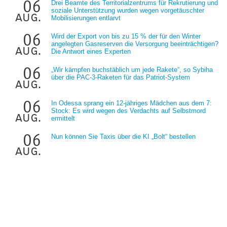
06
Drei Beamte des Territorialzentrums für Rekrutierung und
soziale Unterstützung wurden wegen vorgetäuschter
aug.
Mobilisierungen entlarvt
06
Wird der Export von bis zu 15 % der für den Winter
angelegten Gasreserven die Versorgung beeinträchtigen?
aug.
Die Antwort eines Experten
06
„Wir kämpfen buchstäblich um jede Rakete“, so Sybiha
über die PAC-3-Raketen für das Patriot-System
aug.
06
In Odessa sprang ein 12-jähriges Mädchen aus dem 7:
Stock: Es wird wegen des Verdachts auf Selbstmord
aug.
ermittelt
06
Nun können Sie Taxis über die KI „Bolt“ bestellen
aug.