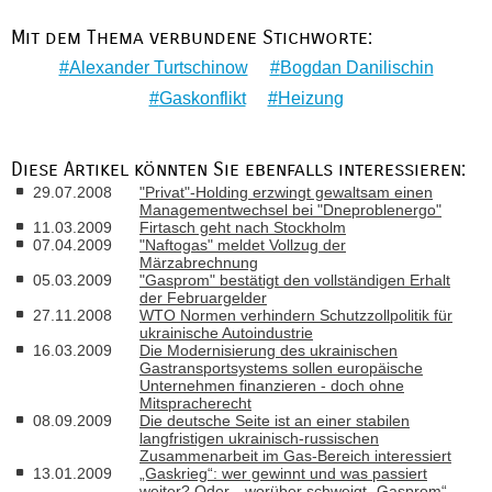
Mit dem Thema verbundene Stichworte:
Alexander Turtschinow
Bogdan Danilischin
Gaskonflikt
Heizung
Diese Artikel könnten Sie ebenfalls interessieren:
29.07.2008
"Privat"-Holding erzwingt gewaltsam einen
Managementwechsel bei "Dneproblenergo"
11.03.2009
Firtasch geht nach Stockholm
07.04.2009
"Naftogas" meldet Vollzug der
Märzabrechnung
05.03.2009
"Gasprom" bestätigt den vollständigen Erhalt
der Februargelder
27.11.2008
WTO Normen verhindern Schutzzollpolitik für
ukrainische Autoindustrie
16.03.2009
Die Modernisierung des ukrainischen
Gastransportsystems sollen europäische
Unternehmen finanzieren - doch ohne
Mitspracherecht
08.09.2009
Die deutsche Seite ist an einer stabilen
langfristigen ukrainisch-russischen
Zusammenarbeit im Gas-Bereich interessiert
13.01.2009
„Gaskrieg“: wer gewinnt und was passiert
weiter? Oder…worüber schweigt „Gasprom“