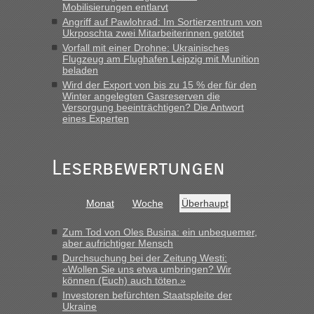
15.6. in Krakovets rüber. Sehr zeitig los gegen 5 Uhr in der
Mobilisierungen entlarvt
Früh. Mit sehr sehr wenig Verkehr, super bis zur Grenze. Nur
Angriff auf Pawlohrad: Im Sortierzentrum von
8 PKW vor der Schranke....“
Ukrposchta zwei Mitarbeiterinnen getötet
Vorfall mit einer Drohne: Ukrainisches
Frank
in
Berichte und Reisetipps • Re: An welchem
Flugzeug am Flughafen Leipzig mit Munition
Grenzübergang zwischen Polen und der Ukraine geht es am
beladen
schnellsten?
Wird der Export von bis zu 15 % der für den
Winter angelegten Gasreserven die
„Gestern 6 Stunden warten vor der Grenze Richtung Polen
Versorgung beeinträchtigen? Die Antwort
in Krakowez mit dem Kleinbus. Abfertigung ging dann
eines Experten
schnell da auch Passagiere mit EU-Pass dabei waren“
Bernd D-UA
in
Berichte und Reisetipps • Re: An welchem
Leserbewertungen
Grenzübergang zwischen Polen und der Ukraine geht es am
schnellsten?
Monat
Woche
Überhaupt
„Bin am Montag 15.6.26 um 8 Uhr in Urgyniw ausgereist,
das erste Mal an einem Montagmorgen ca. 15 Fahrzeuge
vor mir, bin sonst der Erste oder Zweite, egal, nach ca 20
Zum Tod von Oles Busina: ein unbequemer,
aber aufrichtiger Mensch
Minuten wurde dann die nächste Welle...“
Durchsuchung bei der Zeitung Westi:
«Wollen Sie uns etwa umbringen? Wir
lev
in
Berichte und Reisetipps • Re: An welchem
können (Euch) auch töten.»
Grenzübergang zwischen Polen und der Ukraine geht es am
Investoren befürchten Staatspleite der
schnellsten?
Ukraine