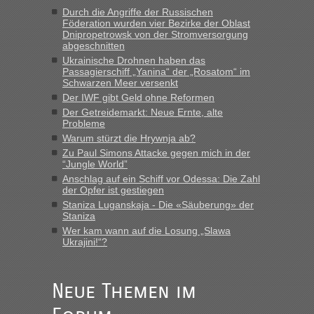
Strecke fahren wir nicht"
Durch die Angriffe der Russischen
Föderation wurden vier Bezirke der Oblast
Dnipropetrowsk von der Stromversorgung
abgeschnitten
“
Ukrainische Drohnen haben das
Passagierschiff „Yanina“ der „Rosatom“ im
MHG1023
in
Berichte und Reisetipps • Re: Mit dem Zug in
Schwarzen Meer versenkt
die Ukraine
Der IWF gibt Geld ohne Reformen
Der Getreidemarkt: Neue Ernte, alte
„Man sollte aber explizit dazu schreiben, daß es ein Zug von
Probleme
LeoExpress ist - und nur auf deren Webseite kann man die
Warum stürzt die Hrywnja ab?
Fahrkarten kaufen. Zumindest ist es die erste Umsteigefreie
Verbindung von Deutschland...“
Zu Paul Simons Attacke gegen mich in der
“Jungle World”
Anschlag auf ein Schiff vor Odessa: Die Zahl
Eric
in
Recht, Visa und Dokumente • Re: Deklaration
der Opfer ist gestiegen
gebrauchter Kleidung beim Zoll
Staniza Luganskaja - Die «Säuberung» der
„Vielen Dank, mit einem Briefchen meiner Frau im Gepäck
Staniza
gab es keine Probleme“
Wer kam wann auf die Losung „Slawa
Ukrajini!“?
Anuleb
in
Recht, Visa und Dokumente • Re: Seit Anfang
des Jahres haben die Zollbeamten Verstöße im Wert von
fast 11 Milliarden aufgedeckt
Neue Themen im
„Am besten wäre natürlich, wenn die Frau mit dabei ist.