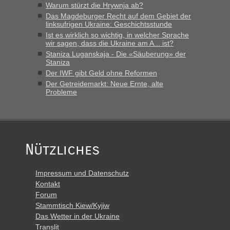
„Derzeit, ist es überall sehr voll an den Grenzen Ukraine/
Warum stürzt die Hrywnja ab?
Polen. Zb. Krakovets 100 PKW ca. 10 h Wartezeit. Wollen
Das Magdeburger Recht auf dem Gebiet der
Montag rüber, versuchen es sehr früh.“
linksufrigen Ukraine: Geschichtsstunde
Ist es wirklich so wichtig, in welcher Sprache
wir sagen, dass die Ukraine am A... ist?
Staniza Luganskaja - Die «Säuberung» der
Staniza
Der IWF gibt Geld ohne Reformen
Der Getreidemarkt: Neue Ernte, alte
Probleme
Nützliches
Impressum und Datenschutz
Kontakt
Forum
Stammtisch Kiew/Kyjiw
Das Wetter in der Ukraine
Translit