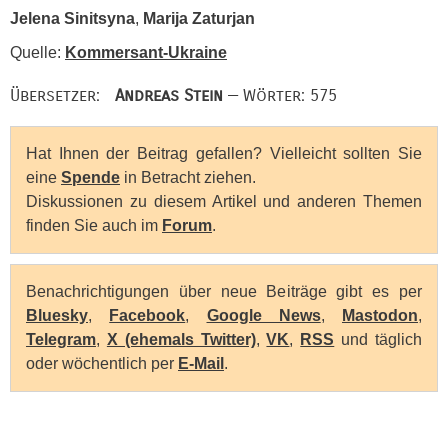
Jelena Sinitsyna
,
Marija Zaturjan
Quelle:
Kommersant-Ukraine
Übersetzer:
Andreas Stein
— Wörter: 575
Hat Ihnen der Beitrag gefallen? Vielleicht sollten Sie
eine
Spende
in Betracht ziehen.
Diskussionen zu diesem Artikel und anderen Themen
finden Sie auch im
Forum
.
Benachrichtigungen über neue Beiträge gibt es per
Bluesky
,
Facebook
,
Google News
,
Mastodon
,
Telegram
,
X (ehemals Twitter)
,
VK
,
RSS
und täglich
oder wöchentlich per
E-Mail
.