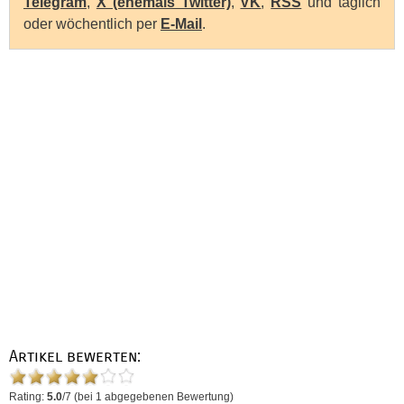
Telegram
,
X (ehemals Twitter)
,
VK
,
RSS
und täglich
oder wöchentlich per
E-Mail
.
Artikel bewerten:
Rating:
5.0
/
7
(bei
1
abgegebenen Bewertung)