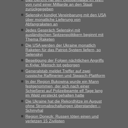
Originalverpackt ist und ersichlich das nicht neu sollte es
von rund einer Milliarde an den Staat
keine Probleme geben“
zurückgegeben
Selenskyj kündigt Vereinbarung mit den USA
Eric
in
Recht, Visa und Dokumente • Deklaration
über monatliche Lieferung von
gebrauchter Kleidung beim Zoll
Abfangraketen an
Jedes Gespräch Selenskyj mit
„Hallo Leute, ich weiß nicht, ob ich hier richtig bin mit meiner
ausländischen Spitzenpolitikern beginnt mit
Anfrage. Ich möchte 4 Umzugskartons mit gebrauchter
Thema Raketen
Straßen Kleidung bei der Einreise in die Ukraine
Die USA werden der Ukraine monatlich
mitnehmen. Es ist gebrauchte Kleidung...“
Raketen für das Patriot-System liefern, so
Selenskyj
lev
in
Berichte und Reisetipps • Re: An welchem
Beseitigung der Folgen nächtlichen Angriffs
Grenzübergang zwischen Polen und der Ukraine geht es am
in Kyjiw: Mensch tot geborgen
schnellsten?
Generalstab meldet Treffer auf zwei
russische Raffinerien und Siwasch-Plattform
„Wir sind mit unserem Wohnmobil, wie geplant am Montag
In der Region Bukowina wurde ein Mann
15.6. in Krakovets rüber. Sehr zeitig los gegen 5 Uhr in der
festgenommen, der sich nach einer
Früh. Mit sehr sehr wenig Verkehr, super bis zur Grenze. Nur
Schießerei auf Polizeibeamte elf Tage lang
8 PKW vor der Schranke....“
im Wald versteckt gehalten hatte
Die Ukraine hat die Rekordhitze im August
Frank
in
Berichte und Reisetipps • Re: An welchem
ohne Stromabschaltungen überstanden –
Grenzübergang zwischen Polen und der Ukraine geht es am
Schmyhal
schnellsten?
Region Donezk: Russen töten einen und
verletzen 15 Zivilisten
„Gestern 6 Stunden warten vor der Grenze Richtung Polen