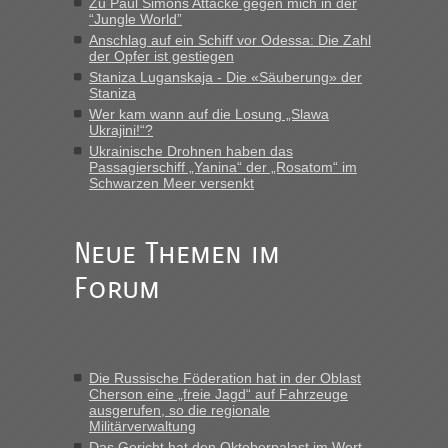
Zu Paul Simons Attacke gegen mich in der
LeoExpress ist - und nur auf deren Webseite kann man die
“Jungle World”
Fahrkarten kaufen. Zumindest ist es die erste Umsteigefreie
Anschlag auf ein Schiff vor Odessa: Die Zahl
Verbindung von Deutschland...“
der Opfer ist gestiegen
Staniza Luganskaja - Die «Säuberung» der
Staniza
Eric
in
Recht, Visa und Dokumente • Re: Deklaration
gebrauchter Kleidung beim Zoll
Wer kam wann auf die Losung „Slawa
Ukrajini!“?
„Vielen Dank, mit einem Briefchen meiner Frau im Gepäck
Ukrainische Drohnen haben das
gab es keine Probleme“
Passagierschiff „Yanina“ der „Rosatom“ im
Schwarzen Meer versenkt
Anuleb
in
Recht, Visa und Dokumente • Re: Seit Anfang
des Jahres haben die Zollbeamten Verstöße im Wert von
fast 11 Milliarden aufgedeckt
Neue Themen im
„Am besten wäre natürlich, wenn die Frau mit dabei ist.
Forum
Alleinreisende Männer stehen schließlich immer unter
Verdacht.“
Frank
in
Recht, Visa und Dokumente • Re: Seit Anfang des
Jahres haben die Zollbeamten Verstöße im Wert von fast 11
Die Russische Föderation hat in der Oblast
Milliarden aufgedeckt
Cherson eine „freie Jagd“ auf Fahrzeuge
ausgerufen, so die regionale
„Kein Zoll. Du musst an sich nur sagen dass das privat ist
Militärverwaltung
und du nicht damit handeln willst. So lange das nicht
Das Gericht hat den Oktoberpalast im Wert