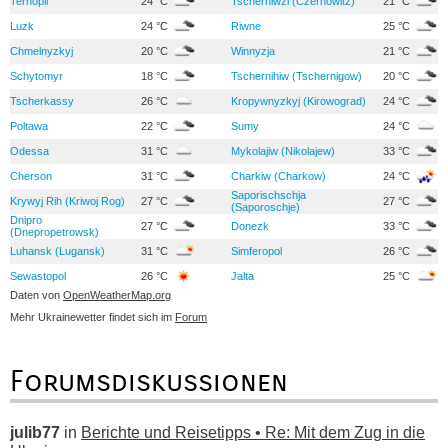
Ternopil
24 °C
Tscherniwzi (Czernowitz)
21 °C
Luzk
24 °C
Riwne
25 °C
Chmelnyzkyj
20 °C
Winnyzja
21 °C
Schytomyr
18 °C
Tschernihiw (Tschernigow)
20 °C
Tscherkassy
26 °C
Kropywnyzkyj (Kirowograd)
24 °C
Poltawa
22 °C
Sumy
24 °C
Odessa
31 °C
Mykolajiw (Nikolajew)
33 °C
Cherson
31 °C
Charkiw (Charkow)
24 °C
Saporischschja
Krywyj Rih (Kriwoj Rog)
27 °C
27 °C
(Saporoschje)
Dnipro
27 °C
Donezk
33 °C
(Dnepropetrowsk)
Luhansk (Lugansk)
31 °C
Simferopol
26 °C
Sewastopol
26 °C
Jalta
25 °C
Daten von
OpenWeatherMap.org
Mehr Ukrainewetter findet sich im
Forum
Forumsdiskussionen
julib77
in
Berichte und Reisetipps • Re: Mit dem Zug in die