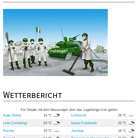
Wetterbericht
Für Details mit dem Mauszeiger über das zugehörige Icon gehen
Kyjiw (Kiew)
19 °C
Ushhorod
26 °C
Lwiw (Lemberg)
23 °C
Iwano-Frankiwsk
22 °C
Rachiw
19 °C
Jassinja
18 °C