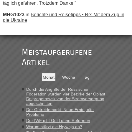
täglich gefahren. Trotzdem Danke.“
MHG1023
in
Berichte und Reisetipps • Re: Mit dem Zug in
die Ukraine
„
Der Link zum Anbieter ist ja da.
Meistaufgerufene
Ist korrekt, aber ich finde man hätte trotzdem im Text gleich
darauf hinweisen können.
Artikel
War aber nicht "böse" gemeint ...
Bis jetzt sind die Tickets auch noch nicht auf der Webseite
buchbar - warum auch immer ...
Monat
Woche
Tag
Hab´s versucht - bekomme aber immer angezeigt "auf dieser
Strecke fahren wir nicht"
Durch die Angriffe der Russischen
Föderation wurden vier Bezirke der Oblast
Dnipropetrowsk von der Stromversorgung
abgeschnitten
“
Der Getreidemarkt: Neue Ernte, alte
Probleme
MHG1023
in
Berichte und Reisetipps • Re: Mit dem Zug in
Der IWF gibt Geld ohne Reformen
die Ukraine
Warum stürzt die Hrywnja ab?
„Man sollte aber explizit dazu schreiben, daß es ein Zug von