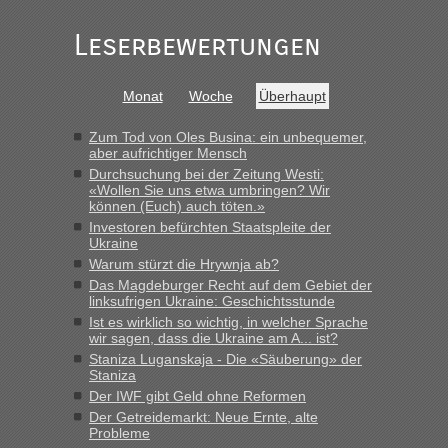
in Krakowez mit dem Kleinbus. Abfertigung ging dann
schnell da auch Passagiere mit EU-Pass dabei waren“
Leserbewertungen
Bernd D-UA
in
Berichte und Reisetipps • Re: An welchem
Grenzübergang zwischen Polen und der Ukraine geht es am
Monat
Woche
Überhaupt
schnellsten?
„Bin am Montag 15.6.26 um 8 Uhr in Urgyniw ausgereist,
Zum Tod von Oles Busina: ein unbequemer,
das erste Mal an einem Montagmorgen ca. 15 Fahrzeuge
aber aufrichtiger Mensch
vor mir, bin sonst der Erste oder Zweite, egal, nach ca 20
Durchsuchung bei der Zeitung Westi:
Minuten wurde dann die nächste Welle...“
«Wollen Sie uns etwa umbringen? Wir
können (Euch) auch töten.»
lev
in
Berichte und Reisetipps • Re: An welchem
Investoren befürchten Staatspleite der
Ukraine
Grenzübergang zwischen Polen und der Ukraine geht es am
schnellsten?
Warum stürzt die Hrywnja ab?
Das Magdeburger Recht auf dem Gebiet der
„Derzeit, ist es überall sehr voll an den Grenzen Ukraine/
linksufrigen Ukraine: Geschichtsstunde
Polen. Zb. Krakovets 100 PKW ca. 10 h Wartezeit. Wollen
Ist es wirklich so wichtig, in welcher Sprache
Montag rüber, versuchen es sehr früh.“
wir sagen, dass die Ukraine am A... ist?
Staniza Luganskaja - Die «Säuberung» der
Staniza
Der IWF gibt Geld ohne Reformen
Der Getreidemarkt: Neue Ernte, alte
Probleme