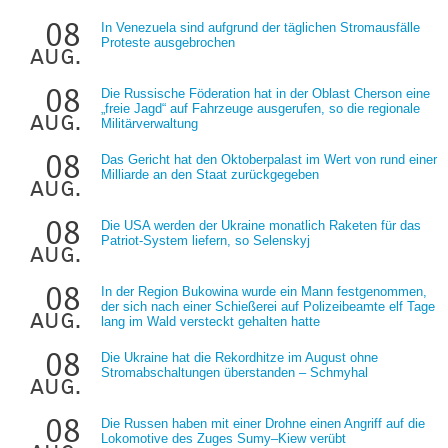
08
In Venezuela sind aufgrund der täglichen Stromausfälle
Proteste ausgebrochen
aug.
08
Die Russische Föderation hat in der Oblast Cherson eine
„freie Jagd“ auf Fahrzeuge ausgerufen, so die regionale
aug.
Militärverwaltung
08
Das Gericht hat den Oktoberpalast im Wert von rund einer
Milliarde an den Staat zurückgegeben
aug.
08
Die USA werden der Ukraine monatlich Raketen für das
Patriot-System liefern, so Selenskyj
aug.
08
In der Region Bukowina wurde ein Mann festgenommen,
der sich nach einer Schießerei auf Polizeibeamte elf Tage
aug.
lang im Wald versteckt gehalten hatte
08
Die Ukraine hat die Rekordhitze im August ohne
Stromabschaltungen überstanden – Schmyhal
aug.
08
Die Russen haben mit einer Drohne einen Angriff auf die
Lokomotive des Zuges Sumy–Kiew verübt