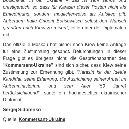
Botschafter in der Ukraine – das ist sehr seriös und
prestigereich, so dass für Karasin dieser Posten nicht als
Erniedrigung, sondern möglicherweise als Aufstieg gilt.
Außerdem hatte Grigorij Borisowitsch selbst den Wunsch
geäußert nach Kiew zu reisen”
, teilte einer der Diplomaten
mit.
Das offizielle Moskau hat bisher nach Kiew keine Anfrage
für eine Zustimmung gesandt. Befürchtungen in dieser
Frage gibt es übrigens nicht; die Gesprächspartner des
“
Kommersant-Ukraine”
sind sich sicher, dass Kiew seine
Zustimmung zur Ernennung gibt.
“Karasin ist der ideale
Kandidat, seine Erfahrung, die Ausrichtung seiner Arbeit im
Außenministerium und sein Alter (59 Jahre)
berücksichtigend”
, sagte ein hochgestellter ukrainischer
Diplomat.
Sergej Sidorenko
Quelle:
Kommersant-Ukraine