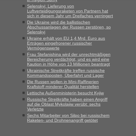
schnellsten?
Selenskyj: Lieferung von
Luftverteidigungsraketen von Partnern hat
„Bin am Montag 15.6.26 um 8 Uhr in Urgyniw ausgereist,
sich in diesem Jahr um Dreifaches verringert
das erste Mal an einem Montagmorgen ca. 15 Fahrzeuge
Die Ukraine wird die ballistischen
vor mir, bin sonst der Erste oder Zweite, egal, nach ca 20
Abschussanlagen der Russen zerstören, so
Minuten wurde dann die nächste Welle...“
Selenskyj
Ukraine erhält von EU 1,4 Mrd. Euro aus
lev
in
Berichte und Reisetipps • Re: An welchem
Erträgen eingefrorener russischer
Grenzübergang zwischen Polen und der Ukraine geht es am
Vermögenswerte
schnellsten?
Frau Stefanishina wird der unrechtmäßigen
Bereicherung verdächtigt, und es wird eine
„Derzeit, ist es überall sehr voll an den Grenzen Ukraine/
Kaution in Höhe von 13 Millionen beantragt
Polen. Zb. Krakovets 100 PKW ca. 10 h Wartezeit. Wollen
Ukrainische Streitkräfte treffen russische
Montag rüber, versuchen es sehr früh.“
Kommandoposten, Überfahrt und Lager
Die Russen wollen in Mini-Raffinerien
Kraftstoff minderer Qualität herstellen
Lettische Außenministerin besucht Kyjiw
Russische Streitkräfte haben einen Angriff
auf die Oblast Mykolajiw verübt: sechs
Verletzte
Sechs Mitarbeiter von Silpo bei russischem
Raketen- und Drohnenangriff getötet