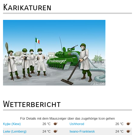
Karikaturen
Wetterbericht
Für Details mit dem Mauszeiger über das zugehörige Icon gehen
Kyjiw (Kiew)
26 °C
Ushhorod
26 °C
Lwiw (Lemberg)
24 °C
Iwano-Frankiwsk
24 °C