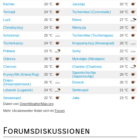
Rachiw
20 °C
Jassinja
20 °C
Ternopil
24 °C
Tscherniwzi (Czernowitz)
24 °C
Luzk
26 °C
Riwne
27 °C
Chmelnyzkyj
24 °C
Winnyzja
24 °C
Schytomyr
25 °C
Tschernihiw (Tschernigow)
24 °C
Tscherkassy
24 °C
Kropywnyzkyj (Kirowograd)
26 °C
Poltawa
23 °C
Sumy
22 °C
Odessa
26 °C
Mykolajiw (Nikolajew)
26 °C
Cherson
25 °C
Charkiw (Charkow)
24 °C
Saporischschja
Krywyj Rih (Kriwoj Rog)
25 °C
26 °C
(Saporoschje)
Dnipro
26 °C
Donezk
26 °C
(Dnepropetrowsk)
Luhansk (Lugansk)
24 °C
Simferopol
21 °C
Sewastopol
22 °C
Jalta
23 °C
Daten von
OpenWeatherMap.org
Mehr Ukrainewetter findet sich im
Forum
Forumsdiskussionen