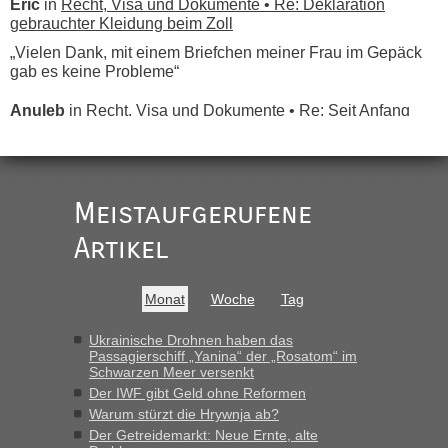
Eric
in
Recht, Visa und Dokumente • Re: Deklaration
gebrauchter Kleidung beim Zoll
„Vielen Dank, mit einem Briefchen meiner Frau im Gepäck
gab es keine Probleme“
Anuleb
in
Recht, Visa und Dokumente • Re: Seit Anfang
des Jahres haben die Zollbeamten Verstöße im Wert von
fast 11 Milliarden aufgedeckt
„Am besten wäre natürlich, wenn die Frau mit dabei ist.
Alleinreisende Männer stehen schließlich immer unter
Meistaufgerufene
Verdacht.“
Artikel
Frank
in
Recht, Visa und Dokumente • Re: Seit Anfang des
Jahres haben die Zollbeamten Verstöße im Wert von fast 11
Milliarden aufgedeckt
Monat
Woche
Tag
„Kein Zoll. Du musst an sich nur sagen dass das privat ist
und du nicht damit handeln willst. So lange das nicht
Ukrainische Drohnen haben das
Passagierschiff „Yanina“ der „Rosatom“ im
Originalverpackt ist und ersichlich das nicht neu sollte es
Schwarzen Meer versenkt
keine Probleme geben“
Der IWF gibt Geld ohne Reformen
Warum stürzt die Hrywnja ab?
Eric
in
Recht, Visa und Dokumente • Deklaration
Der Getreidemarkt: Neue Ernte, alte
gebrauchter Kleidung beim Zoll