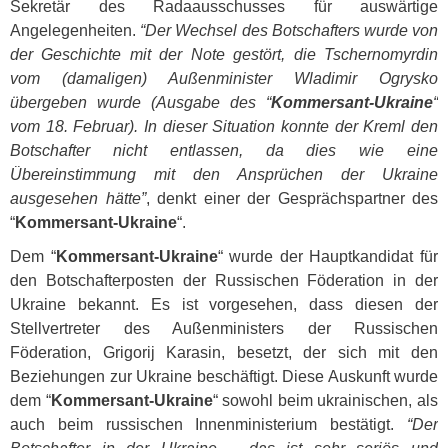
Sekretär des Radaausschusses für auswärtige
Angelegenheiten.
“Der Wechsel des Botschafters wurde von
der Geschichte mit der Note gestört, die Tschernomyrdin
vom (damaligen) Außenminister Wladimir Ogrysko
übergeben wurde (Ausgabe des “
Kommersant-Ukraine
“
vom 18. Februar). In dieser Situation konnte der Kreml den
Botschafter nicht entlassen, da dies wie eine
Übereinstimmung mit den Ansprüchen der Ukraine
ausgesehen hätte”
, denkt einer der Gesprächspartner des
“
Kommersant-Ukraine
“.
Dem “
Kommersant-Ukraine
“ wurde der Hauptkandidat für
den Botschafterposten der Russischen Föderation in der
Ukraine bekannt. Es ist vorgesehen, dass diesen der
Stellvertreter des Außenministers der Russischen
Föderation, Grigorij Karasin, besetzt, der sich mit den
Beziehungen zur Ukraine beschäftigt. Diese Auskunft wurde
dem “
Kommersant-Ukraine
“ sowohl beim ukrainischen, als
auch beim russischen Innenministerium bestätigt.
“Der