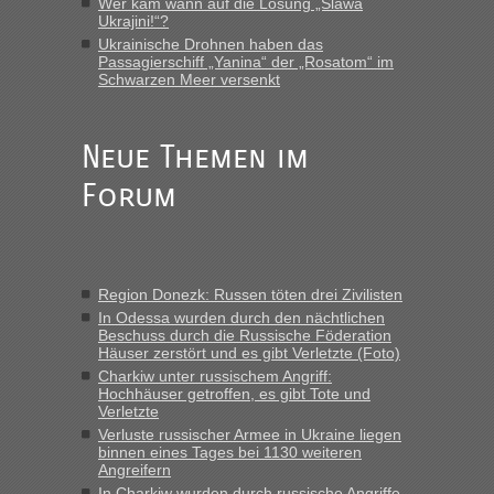
gebrauchter Kleidung beim Zoll
Wer kam wann auf die Losung „Slawa
Ukrajini!“?
„Vielen Dank, mit einem Briefchen meiner Frau im Gepäck
Ukrainische Drohnen haben das
gab es keine Probleme“
Passagierschiff „Yanina“ der „Rosatom“ im
Schwarzen Meer versenkt
Anuleb
in
Recht, Visa und Dokumente • Re: Seit Anfang
des Jahres haben die Zollbeamten Verstöße im Wert von
fast 11 Milliarden aufgedeckt
Neue Themen im
„Am besten wäre natürlich, wenn die Frau mit dabei ist.
Forum
Alleinreisende Männer stehen schließlich immer unter
Verdacht.“
Frank
in
Recht, Visa und Dokumente • Re: Seit Anfang des
Jahres haben die Zollbeamten Verstöße im Wert von fast 11
Region Donezk: Russen töten drei Zivilisten
Milliarden aufgedeckt
In Odessa wurden durch den nächtlichen
„Kein Zoll. Du musst an sich nur sagen dass das privat ist
Beschuss durch die Russische Föderation
und du nicht damit handeln willst. So lange das nicht
Häuser zerstört und es gibt Verletzte (Foto)
Originalverpackt ist und ersichlich das nicht neu sollte es
Charkiw unter russischem Angriff:
Hochhäuser getroffen, es gibt Tote und
keine Probleme geben“
Verletzte
Verluste russischer Armee in Ukraine liegen
Eric
in
Recht, Visa und Dokumente • Deklaration
binnen eines Tages bei 1130 weiteren
gebrauchter Kleidung beim Zoll
Angreifern
„Hallo Leute, ich weiß nicht, ob ich hier richtig bin mit meiner
In Charkiw wurden durch russische Angriffe