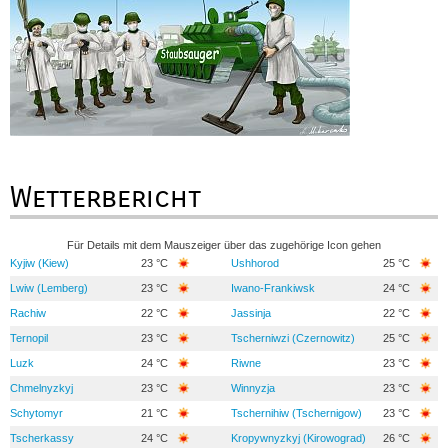
Wetterbericht
Für Details mit dem Mauszeiger über das zugehörige Icon gehen
Kyjiw (Kiew)
23 °C
Ushhorod
25 °C
Lwiw (Lemberg)
23 °C
Iwano-Frankiwsk
24 °C
Rachiw
22 °C
Jassinja
22 °C
Ternopil
23 °C
Tscherniwzi (Czernowitz)
25 °C
Luzk
24 °C
Riwne
23 °C
Chmelnyzkyj
23 °C
Winnyzja
23 °C
Schytomyr
21 °C
Tschernihiw (Tschernigow)
23 °C
Tscherkassy
24 °C
Kropywnyzkyj (Kirowograd)
26 °C