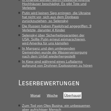
Hochhäuser beschädigt: Es gibt Tote und
Anfrage. Ich möchte 4 Umzugskartons mit gebrauchter
Verletzte
Straßen Kleidung bei der Einreise in die Ukraine
Putin wird keinen Sieg erringen, die Ukraine
mitnehmen. Es ist gebrauchte Kleidung...“
hat nicht vor, sich aus dem Donbass
zurückzuziehen, so Selenskyj
lev
in
Berichte und Reisetipps • Re: An welchem
Die Russen haben Pawlohrad angegriffen: 9
Grenzübergang zwischen Polen und der Ukraine geht es am
Verletzte, darunter 4 Kinder
schnellsten?
Selenskyj über Sicherheitsgarantien der
USA: Sollte Putin erneut einmarschieren,
„Wir sind mit unserem Wohnmobil, wie geplant am Montag
wird Amerika für uns kämpfen
15.6. in Krakovets rüber. Sehr zeitig los gegen 5 Uhr in der
In Marganz und den umliegenden
Früh. Mit sehr sehr wenig Verkehr, super bis zur Grenze. Nur
Gemeinden wurde die Wasserversorgung
8 PKW vor der Schranke....“
nach dem Unfall wiederhergestellt
In Kiew sind während eines Luftalarms
Frank
in
Berichte und Reisetipps • Re: An welchem
aufgrund von Drohnen Explosionen zu hören
Grenzübergang zwischen Polen und der Ukraine geht es am
schnellsten?
„Gestern 6 Stunden warten vor der Grenze Richtung Polen
Leserbewertungen
in Krakowez mit dem Kleinbus. Abfertigung ging dann
schnell da auch Passagiere mit EU-Pass dabei waren“
Monat
Woche
Überhaupt
Bernd D-UA
in
Berichte und Reisetipps • Re: An welchem
Grenzübergang zwischen Polen und der Ukraine geht es am
Zum Tod von Oles Busina: ein unbequemer,
schnellsten?
aber aufrichtiger Mensch