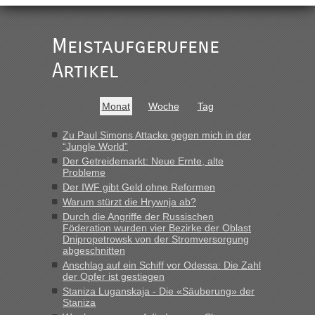
Der Link zum Anbieter ist ja da.
Meistaufgerufene
Ist korrekt, aber ich finde man hätte trotzdem im Text gleich
darauf hinweisen können.
Artikel
War aber nicht "böse" gemeint ...
Bis jetzt sind die Tickets auch noch nicht auf der Webseite
buchbar - warum auch immer ...
Monat
Woche
Tag
Hab´s versucht - bekomme aber immer angezeigt "auf dieser
Strecke fahren wir nicht"
Zu Paul Simons Attacke gegen mich in der
“Jungle World”
Der Getreidemarkt: Neue Ernte, alte
Probleme
“
Der IWF gibt Geld ohne Reformen
Warum stürzt die Hrywnja ab?
MHG1023
in
Berichte und Reisetipps • Re: Mit dem Zug in
die Ukraine
Durch die Angriffe der Russischen
Föderation wurden vier Bezirke der Oblast
„Man sollte aber explizit dazu schreiben, daß es ein Zug von
Dnipropetrowsk von der Stromversorgung
LeoExpress ist - und nur auf deren Webseite kann man die
abgeschnitten
Fahrkarten kaufen. Zumindest ist es die erste Umsteigefreie
Anschlag auf ein Schiff vor Odessa: Die Zahl
Verbindung von Deutschland...“
der Opfer ist gestiegen
Staniza Luganskaja - Die «Säuberung» der
Staniza
Eric
in
Recht, Visa und Dokumente • Re: Deklaration