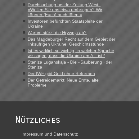
Durchsuchung bei der Zeitung Westi:
„Bin am Montag 15.6.26 um 8 Uhr in Urgyniw ausgereist,
«Wollen Sie uns etwa umbringen? Wir
das erste Mal an einem Montagmorgen ca. 15 Fahrzeuge
können (Euch) auch töten.»
vor mir, bin sonst der Erste oder Zweite, egal, nach ca 20
Investoren befürchten Staatspleite der
Minuten wurde dann die nächste Welle...“
Ukraine
Warum stürzt die Hrywnja ab?
lev
in
Berichte und Reisetipps • Re: An welchem
Das Magdeburger Recht auf dem Gebiet der
Grenzübergang zwischen Polen und der Ukraine geht es am
linksufrigen Ukraine: Geschichtsstunde
schnellsten?
Ist es wirklich so wichtig, in welcher Sprache
wir sagen, dass die Ukraine am A... ist?
„Derzeit, ist es überall sehr voll an den Grenzen Ukraine/
Staniza Luganskaja - Die «Säuberung» der
Polen. Zb. Krakovets 100 PKW ca. 10 h Wartezeit. Wollen
Staniza
Montag rüber, versuchen es sehr früh.“
Der IWF gibt Geld ohne Reformen
Der Getreidemarkt: Neue Ernte, alte
Probleme
Nützliches
Impressum und Datenschutz