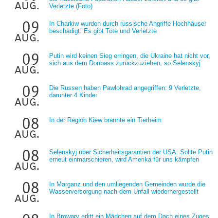
aug.
Verletzte (Foto)
09
In Charkiw wurden durch russische Angriffe Hochhäuser
beschädigt: Es gibt Tote und Verletzte
aug.
09
Putin wird keinen Sieg erringen, die Ukraine hat nicht vor,
sich aus dem Donbass zurückzuziehen, so Selenskyj
aug.
09
Die Russen haben Pawlohrad angegriffen: 9 Verletzte,
darunter 4 Kinder
aug.
08
In der Region Kiew brannte ein Tierheim
aug.
08
Selenskyj über Sicherheitsgarantien der USA: Sollte Putin
erneut einmarschieren, wird Amerika für uns kämpfen
aug.
08
In Marganz und den umliegenden Gemeinden wurde die
Wasserversorgung nach dem Unfall wiederhergestellt
aug.
In Browary erlitt ein Mädchen auf dem Dach eines Zuges