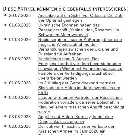
Diese Artikel könnten Sie ebenfalls interessieren:
20.07.2026
Anschlag auf ein Schiff vor Odessa: Die Zahl
der Opfer ist gestiegen
01.08.2026
Ukrainische Drohnen haben das
Passagierschiff „Yanina“ der „Rosatom“ im
Schwarzen Meer versenkt
01.08.2026
Rubio sorgte mit seiner Äußerung über eine
mögliche Wiederaufnahme der
Verhandlungen zwischen der Ukraine und
Russland für Aufsehen
03.08.2026
Nachrichten vom 3. August: Der
Energiesektor hat vor dem bevorstehenden
schwierigen Winter mit Finanzengpässen zu
kämpfen; der Verteidigungshaushalt soll
überarbeitet werden
01.08.2026
Im Juli stieg der Getreideexport trotz der
Blockade der Häfen im Jahresvergleich um
55 %
02.08.2026
Litauen wird einen Vertreter der Russischen
Föderation vorladen, da seine Botschaft in
Kiew bei einem russischen Angriff beschädigt
wurde
03.08.2026
Angriffe auf Häfen: Korezkyj berief eine
Dringlichkeitssitzung ein
02.08.2026
Der Juli war hinsichtlich der Verluste der
russischen Armee im Jahr 2026 ein