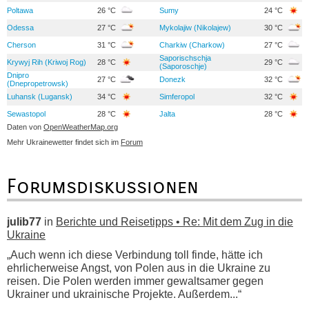
Poltawa
26 °C
Sumy
24 °C
Odessa
27 °C
Mykolajiw (Nikolajew)
30 °C
Cherson
31 °C
Charkiw (Charkow)
27 °C
Saporischschja
Krywyj Rih (Kriwoj Rog)
28 °C
29 °C
(Saporoschje)
Dnipro
27 °C
Donezk
32 °C
(Dnepropetrowsk)
Luhansk (Lugansk)
34 °C
Simferopol
32 °C
Sewastopol
28 °C
Jalta
28 °C
Daten von
OpenWeatherMap.org
Mehr Ukrainewetter findet sich im
Forum
Forumsdiskussionen
julib77
in
Berichte und Reisetipps • Re: Mit dem Zug in die
Ukraine
„Auch wenn ich diese Verbindung toll finde, hätte ich
ehrlicherweise Angst, von Polen aus in die Ukraine zu
reisen. Die Polen werden immer gewaltsamer gegen
Ukrainer und ukrainische Projekte. Außerdem...“