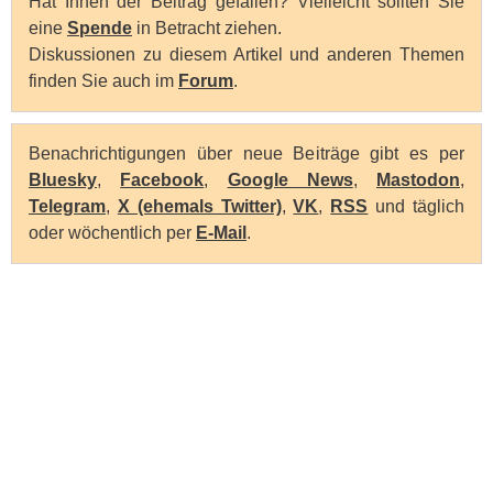
Hat Ihnen der Beitrag gefallen? Vielleicht sollten Sie
eine
Spende
in Betracht ziehen.
Diskussionen zu diesem Artikel und anderen Themen
finden Sie auch im
Forum
.
Benachrichtigungen über neue Beiträge gibt es per
Bluesky
,
Facebook
,
Google News
,
Mastodon
,
Telegram
,
X (ehemals Twitter)
,
VK
,
RSS
und täglich
oder wöchentlich per
E-Mail
.