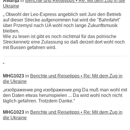
Awarija
in
Berichte und Reisetipps • Re: Mit dem Zug in die
Ukraine
„ Obwohl der Leo-Express angeblich seit Juni den Betrieb
auf dieser Strecke aufgenommen hat wird die "Bahnfahrt"
über Przemysl nach UA wohl noch lange Zukunftsmusik
bleiben.
Wie zu lesen ist gibt es noch nichtmal für das polnische
Streckennetz eine Zulassung so daß derzeit dort wohl noch
mit Bussen gefahren wird.
“
MHG1023
in
Berichte und Reisetipps • Re: Mit dem Zug in
die Ukraine
„изображение.png изображение.png Da muß man wohl mit
den Daten etwas herumspielen ... Da wird wohl noch nicht
täglich gefahren. Trotzdem Danke.“
MHG1023
in
Berichte und Reisetipps • Re: Mit dem Zug in
die Ukraine
„