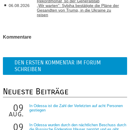
Rekordmonat, so der Generalstab
06.08.2026
„Wir warten“: Sybiha bestätigte die Pläne der
Gesandten von Trump, in die Ukraine zu
reisen
Kommentare
DEN ERSTEN KOMMENTAR IM FORUM
SCHREIBEN
Neueste Beiträge
09
In Odessa ist die Zahl der Verletzten auf acht Personen
gestiegen
aug.
09
In Odessa wurden durch den nächtlichen Beschuss durch
die Russische Föderation Häuser zerstört und es gibt