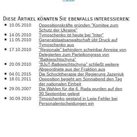
Diese Artikel könnten Sie ebenfalls interessieren:
10.05.2010
Oppositionskräfte gründen "Komitee zum
Schutz der Ukraine"
14.05.2010
Tymoschenko ist heute bei "Inter"
11.05.2010
Generalstaatsanwaltschaft übt Druck auf
Tymoschenko aus
17.10.2010
"Regionale" behindern scheinbar Anreise von
Delegierten zum Parteikongress von
"Batkiwschtschyna"
20.09.2010
"BJuT-Batkiwschtschyna" schließt weitere
Abgeordnete aus der Fraktion aus
04.01.2015
Die Schocktherapie der Regierung Jazenjuk
18.01.2011
Opposition begeht am Sonnabend den Tag
der nationalen Einheit
29.05.2007
Die Wahlen für die 6. Rada wurden auf den
30.September gelegt
30.09.2010
Timoschenko gestand in Lwiw Fehler bei
Personalentscheidungen ein