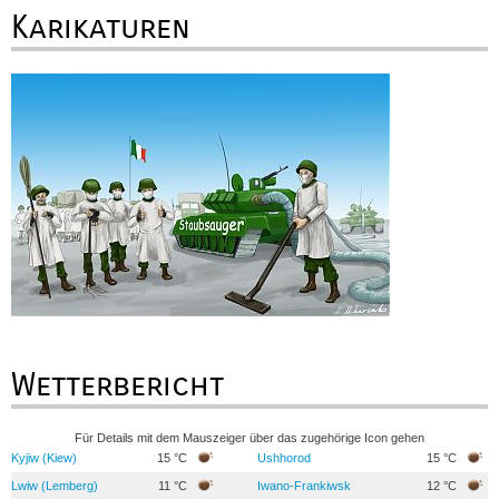
Karikaturen
Wetterbericht
Für Details mit dem Mauszeiger über das zugehörige Icon gehen
Kyjiw (Kiew)
15 °C
Ushhorod
15 °C
Lwiw (Lemberg)
11 °C
Iwano-Frankiwsk
12 °C