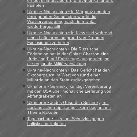
erneut einmarschieren, wird Amerika für uns
kämpfen
Ukraine-Nachrichten • In Marganz und den
umliegenden Gemeinden wurde die
Wasserversorgung nach dem Unfall
wiederhergestellt
Ukraine-Nachrichten • In Kiew sind während
eines Luftalarms aufgrund von Drohnen
Explosionen zu hören
Ukraine-Nachrichten • Die Russische
Föderation hat in der Oblast Cherson eine
„freie Jagd“ auf Fahrzeuge ausgerufen, so
die regionale Militärverwaltung
Ukraine-Nachrichten • Das Gericht hat den
Oktoberpalast im Wert von rund einer
Milliarde an den Staat zurückgegeben
Ukrinform • Selenskyj kündigt Vereinbarung
mit den USA über monatliche Lieferung von
Abfangraketen an
Ukrinform • Jedes Gespräch Selenskyj mit
ausländischen Spitzenpolitikern beginnt mit
Thema Raketen
Tagesschau • Ukraine: Schutzlos gegen
ballistische Raketen