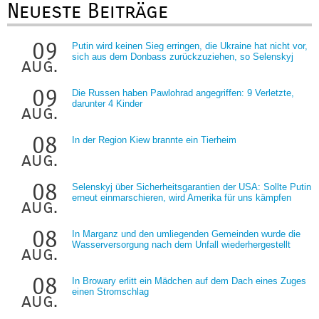
Neueste Beiträge
09
Putin wird keinen Sieg erringen, die Ukraine hat nicht vor,
sich aus dem Donbass zurückzuziehen, so Selenskyj
aug.
09
Die Russen haben Pawlohrad angegriffen: 9 Verletzte,
darunter 4 Kinder
aug.
08
In der Region Kiew brannte ein Tierheim
aug.
08
Selenskyj über Sicherheitsgarantien der USA: Sollte Putin
erneut einmarschieren, wird Amerika für uns kämpfen
aug.
08
In Marganz und den umliegenden Gemeinden wurde die
Wasserversorgung nach dem Unfall wiederhergestellt
aug.
08
In Browary erlitt ein Mädchen auf dem Dach eines Zuges
einen Stromschlag
aug.