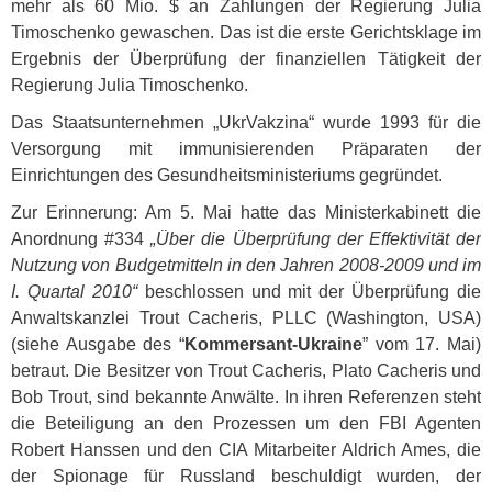
mehr als 60 Mio. $ an Zahlungen der Regierung Julia
Timoschenko gewaschen. Das ist die erste Gerichtsklage im
Ergebnis der Überprüfung der finanziellen Tätigkeit der
Regierung Julia Timoschenko.
Das Staatsunternehmen „UkrVakzina“ wurde 1993 für die
Versorgung mit immunisierenden Präparaten der
Einrichtungen des Gesundheitsministeriums gegründet.
Zur Erinnerung: Am 5. Mai hatte das Ministerkabinett die
Anordnung #334
„Über die Überprüfung der Effektivität der
Nutzung von Budgetmitteln in den Jahren 2008-2009 und im
I. Quartal 2010“
beschlossen und mit der Überprüfung die
Anwaltskanzlei Trout Cacheris,
PLLC
(Washington,
USA
)
(siehe Ausgabe des “
Kommersant-Ukraine
” vom 17. Mai)
betraut. Die Besitzer von Trout Cacheris, Plato Cacheris und
Bob Trout, sind bekannte Anwälte. In ihren Referenzen steht
die Beteiligung an den Prozessen um den
FBI
Agenten
Robert Hanssen und den
CIA
Mitarbeiter Aldrich Ames, die
der Spionage für Russland beschuldigt wurden, der