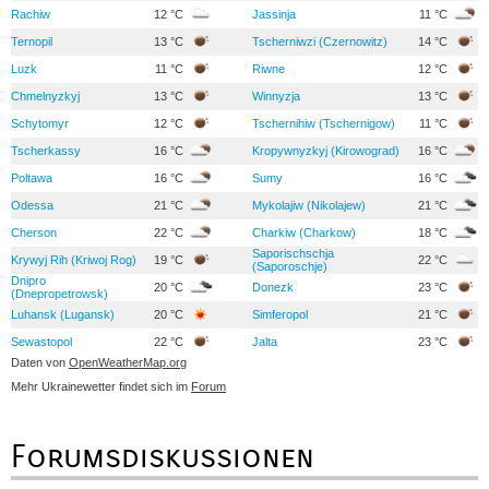
Rachiw
12 °C
Jassinja
11 °C
Ternopil
13 °C
Tscherniwzi (Czernowitz)
14 °C
Luzk
11 °C
Riwne
12 °C
Chmelnyzkyj
13 °C
Winnyzja
13 °C
Schytomyr
12 °C
Tschernihiw (Tschernigow)
11 °C
Tscherkassy
16 °C
Kropywnyzkyj (Kirowograd)
16 °C
Poltawa
16 °C
Sumy
16 °C
Odessa
21 °C
Mykolajiw (Nikolajew)
21 °C
Cherson
22 °C
Charkiw (Charkow)
18 °C
Saporischschja
Krywyj Rih (Kriwoj Rog)
19 °C
22 °C
(Saporoschje)
Dnipro
20 °C
Donezk
23 °C
(Dnepropetrowsk)
Luhansk (Lugansk)
20 °C
Simferopol
21 °C
Sewastopol
22 °C
Jalta
23 °C
Daten von
OpenWeatherMap.org
Mehr Ukrainewetter findet sich im
Forum
Forumsdiskussionen