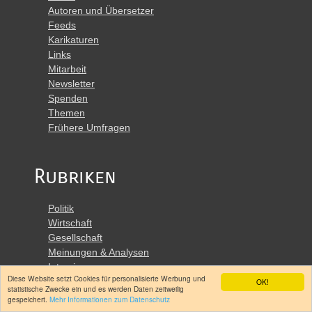
Autoren und Übersetzer
Feeds
Karikaturen
Links
Mitarbeit
Newsletter
Spenden
Themen
Frühere Umfragen
Rubriken
Politik
Wirtschaft
Gesellschaft
Meinungen & Analysen
Interviews
Diese Website setzt Cookies für personalisierte Werbung und
Lebensläufe
OK!
statistische Zwecke ein und es werden Daten zeitweilig
Pressemitteilungen
gespeichert.
Mehr Informationen zum Datenschutz
Nachrichtenroboter