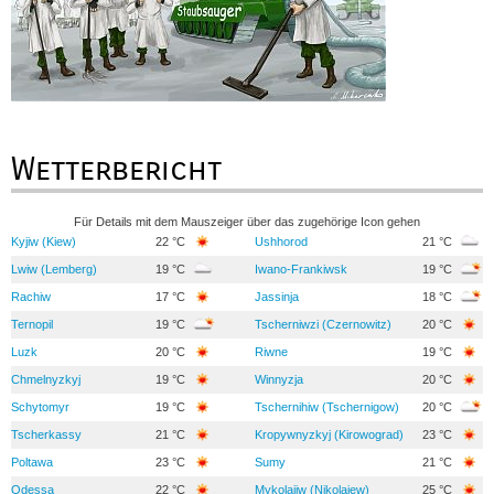
Wetterbericht
Für Details mit dem Mauszeiger über das zugehörige Icon gehen
Kyjiw (Kiew)
22 °C
Ushhorod
21 °C
Lwiw (Lemberg)
19 °C
Iwano-Frankiwsk
19 °C
Rachiw
17 °C
Jassinja
18 °C
Ternopil
19 °C
Tscherniwzi (Czernowitz)
20 °C
Luzk
20 °C
Riwne
19 °C
Chmelnyzkyj
19 °C
Winnyzja
20 °C
Schytomyr
19 °C
Tschernihiw (Tschernigow)
20 °C
Tscherkassy
21 °C
Kropywnyzkyj (Kirowograd)
23 °C
Poltawa
23 °C
Sumy
21 °C
Odessa
22 °C
Mykolajiw (Nikolajew)
25 °C