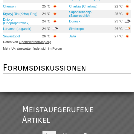
Cherson
25 °C
Charkiw (Charkow)
22 °C
Saporischschja
Krywyj Rih (Kriwoj Rog)
24 °C
25 °C
(Saporoschje)
Dnipro
24 °C
Donezk
23 °C
(Dnepropetrowsk)
Luhansk (Lugansk)
24 °C
Simferopol
26 °C
Sewastopol
26 °C
Jalta
27 °C
Daten von
OpenWeatherMap.org
Mehr Ukrainewetter findet sich im
Forum
Forumsdiskussionen
Meistaufgerufene
Artikel