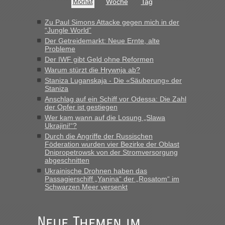
Monat
Woche
Tag
Zu Paul Simons Attacke gegen mich in der
“Jungle World”
Der Getreidemarkt: Neue Ernte, alte
Probleme
Der IWF gibt Geld ohne Reformen
Warum stürzt die Hrywnja ab?
Staniza Luganskaja - Die «Säuberung» der
Staniza
Anschlag auf ein Schiff vor Odessa: Die Zahl
der Opfer ist gestiegen
Wer kam wann auf die Losung „Slawa
Ukrajini!“?
Durch die Angriffe der Russischen
Föderation wurden vier Bezirke der Oblast
Dnipropetrowsk von der Stromversorgung
abgeschnitten
Ukrainische Drohnen haben das
Passagierschiff „Yanina“ der „Rosatom“ im
Schwarzen Meer versenkt
Neue Themen im