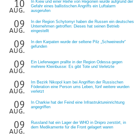
10
In Kiew und einer Reihe von Regionen wurde aufgrund der
Gefahr eines ballistischen Angriffs ein Luftalarm
aug.
ausgerufen
09
In der Region Schytomyr haben die Russen ein deutsches
Unternehmen getroffen: Dieses hat seinen Betrieb
aug.
eingestellt
09
In den Karpaten wurde der seltene Pilz „Schweineohr“
gefunden
aug.
09
Ein Lieferwagen prallte in der Region Odessa gegen
mehrere Kleinbusse: Es gibt Tote und Verletzte
aug.
09
Im Bezirk Nikopol kam bei Angriffen der Russischen
Föderation eine Person ums Leben, fünf weitere wurden
aug.
verletzt
09
In Charkiw hat der Feind eine Infrastruktureinrichtung
angegriffen
aug.
09
Russland hat ein Lager der WHO in Dnipro zerstört, in
dem Medikamente für die Front gelagert waren
aug.