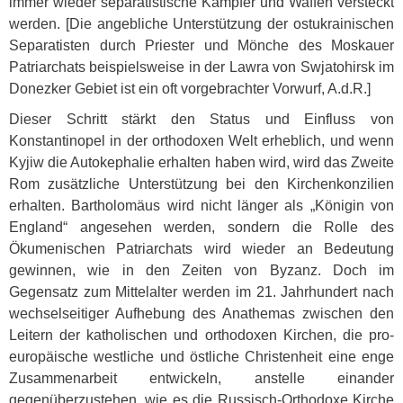
immer wieder separatistische Kämpfer und Waffen versteckt
werden. [Die angebliche Unterstützung der ostukrainischen
Separatisten durch Priester und Mönche des Moskauer
Patriarchats beispielsweise in der Lawra von Swjatohirsk im
Donezker Gebiet ist ein oft vorgebrachter Vorwurf, A.d.R.]
Dieser Schritt stärkt den Status und Einfluss von
Konstantinopel in der orthodoxen Welt erheblich, und wenn
Kyjiw die Autokephalie erhalten haben wird, wird das Zweite
Rom zusätzliche Unterstützung bei den Kirchenkonzilien
erhalten. Bartholomäus wird nicht länger als „Königin von
England“ angesehen werden, sondern die Rolle des
Ökumenischen Patriarchats wird wieder an Bedeutung
gewinnen, wie in den Zeiten von Byzanz. Doch im
Gegensatz zum Mittelalter werden im 21. Jahrhundert nach
wechselseitiger Aufhebung des Anathemas zwischen den
Leitern der katholischen und orthodoxen Kirchen, die pro-
europäische westliche und östliche Christenheit eine enge
Zusammenarbeit entwickeln, anstelle einander
gegenüberzustehen, wie es die Russisch-Orthodoxe Kirche