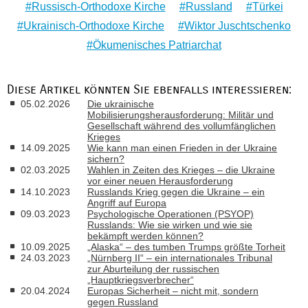
Russisch-Orthodoxe Kirche
Russland
Türkei
Ukrainisch-Orthodoxe Kirche
Wiktor Juschtschenko
Ökumenisches Patriarchat
Diese Artikel könnten Sie ebenfalls interessieren:
05.02.2026
Die ukrainische
Mobilisierungsherausforderung: Militär und
Gesellschaft während des vollumfänglichen
Krieges
14.09.2025
Wie kann man einen Frieden in der Ukraine
sichern?
02.03.2025
Wahlen in Zeiten des Krieges – die Ukraine
vor einer neuen Herausforderung
14.10.2023
Russlands Krieg gegen die Ukraine – ein
Angriff auf Europa
09.03.2023
Psychologische Operationen (PSYOP)
Russlands: Wie sie wirken und wie sie
bekämpft werden können?
10.09.2025
„Alaska“ – des tumben Trumps größte Torheit
24.03.2023
„Nürnberg II“ – ein internationales Tribunal
zur Aburteilung der russischen
„Hauptkriegsverbrecher“
20.04.2024
Europas Sicherheit – nicht mit, sondern
gegen Russland