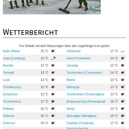
Wetterbericht
Für Details mit dem Mauszeiger über das zugehörige Icon gehen
Kyjiw (Kiew)
15 °C
Ushhorod
17 °C
Lwiw (Lemberg)
13 °C
Iwano-Frankiwsk
14 °C
Rachiw
12 °C
Jassinja
12 °C
Ternopil
13 °C
Tscherniwzi (Czernowitz)
14 °C
Luzk
13 °C
Riwne
13 °C
Chmelnyzkyj
12 °C
Winnyzja
13 °C
Schytomyr
13 °C
Tschernihiw (Tschernigow)
13 °C
Tscherkassy
17 °C
Kropywnyzkyj (Kirowograd)
16 °C
Poltawa
16 °C
Sumy
13 °C
Odessa
20 °C
Mykolajiw (Nikolajew)
19 °C
Cherson
19 °C
Charkiw (Charkow)
17 °C
Saporischschja