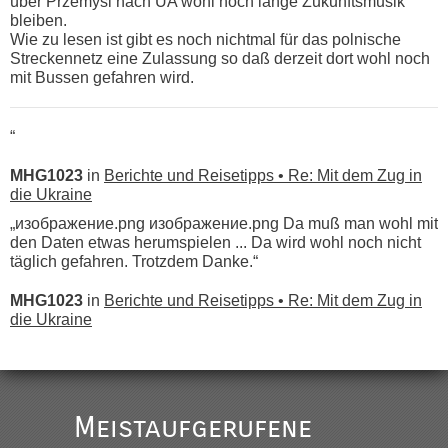
über Przemysl nach UA wohl noch lange Zukunftsmusik
bleiben.
Wie zu lesen ist gibt es noch nichtmal für das polnische
Streckennetz eine Zulassung so daß derzeit dort wohl noch
mit Bussen gefahren wird.
“
MHG1023
in
Berichte und Reisetipps • Re: Mit dem Zug in
die Ukraine
„изображение.png изображение.png Da muß man wohl mit
den Daten etwas herumspielen ... Da wird wohl noch nicht
täglich gefahren. Trotzdem Danke.“
MHG1023
in
Berichte und Reisetipps • Re: Mit dem Zug in
die Ukraine
„
Der Link zum Anbieter ist ja da.
Meistaufgerufene
Ist korrekt, aber ich finde man hätte trotzdem im Text gleich