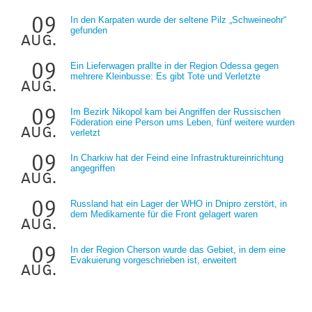
09
In den Karpaten wurde der seltene Pilz „Schweineohr“
gefunden
aug.
09
Ein Lieferwagen prallte in der Region Odessa gegen
mehrere Kleinbusse: Es gibt Tote und Verletzte
aug.
09
Im Bezirk Nikopol kam bei Angriffen der Russischen
Föderation eine Person ums Leben, fünf weitere wurden
aug.
verletzt
09
In Charkiw hat der Feind eine Infrastruktureinrichtung
angegriffen
aug.
09
Russland hat ein Lager der WHO in Dnipro zerstört, in
dem Medikamente für die Front gelagert waren
aug.
09
In der Region Cherson wurde das Gebiet, in dem eine
Evakuierung vorgeschrieben ist, erweitert
aug.