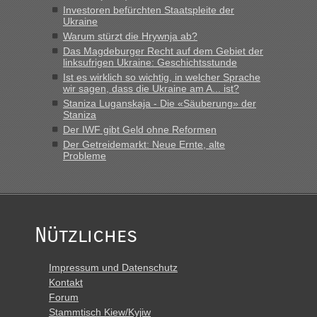
Investoren befürchten Staatspleite der
lev
in
Berichte und Reisetipps • Re: An welchem
Ukraine
Grenzübergang zwischen Polen und der Ukraine geht es am
Warum stürzt die Hrywnja ab?
schnellsten?
Das Magdeburger Recht auf dem Gebiet der
linksufrigen Ukraine: Geschichtsstunde
„Derzeit, ist es überall sehr voll an den Grenzen Ukraine/
Ist es wirklich so wichtig, in welcher Sprache
Polen. Zb. Krakovets 100 PKW ca. 10 h Wartezeit. Wollen
wir sagen, dass die Ukraine am A... ist?
Montag rüber, versuchen es sehr früh.“
Staniza Luganskaja - Die «Säuberung» der
Staniza
Der IWF gibt Geld ohne Reformen
Der Getreidemarkt: Neue Ernte, alte
Probleme
Nützliches
Impressum und Datenschutz
Kontakt
Forum
Stammtisch Kiew/Kyjiw