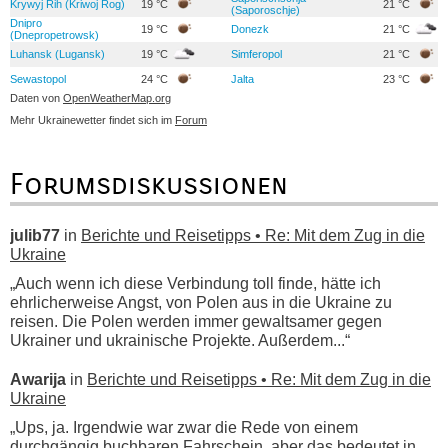
Krywyj Rih (Kriwoj Rog)
19 °C
21 °C
(Saporoschje)
Dnipro
19 °C
Donezk
21 °C
(Dnepropetrowsk)
Luhansk (Lugansk)
19 °C
Simferopol
21 °C
Sewastopol
24 °C
Jalta
23 °C
Daten von
OpenWeatherMap.org
Mehr Ukrainewetter findet sich im
Forum
Forumsdiskussionen
julib77
in
Berichte und Reisetipps • Re: Mit dem Zug in die
Ukraine
„Auch wenn ich diese Verbindung toll finde, hätte ich
ehrlicherweise Angst, von Polen aus in die Ukraine zu
reisen. Die Polen werden immer gewaltsamer gegen
Ukrainer und ukrainische Projekte. Außerdem...“
Awarija
in
Berichte und Reisetipps • Re: Mit dem Zug in die
Ukraine
„Ups, ja. Irgendwie war zwar die Rede von einem
durchgängig buchbaren Fahrschein, aber das bedeutet in