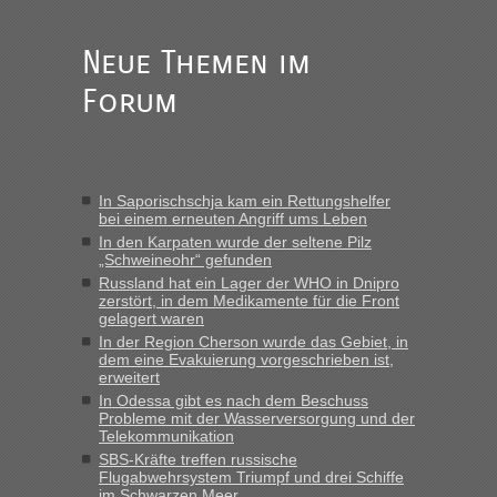
Anuleb
in
Recht, Visa und Dokumente • Re: Seit Anfang
des Jahres haben die Zollbeamten Verstöße im Wert von
fast 11 Milliarden aufgedeckt
Neue Themen im
„Am besten wäre natürlich, wenn die Frau mit dabei ist.
Forum
Alleinreisende Männer stehen schließlich immer unter
Verdacht.“
Frank
in
Recht, Visa und Dokumente • Re: Seit Anfang des
Jahres haben die Zollbeamten Verstöße im Wert von fast 11
In Saporischschja kam ein Rettungshelfer
Milliarden aufgedeckt
bei einem erneuten Angriff ums Leben
„Kein Zoll. Du musst an sich nur sagen dass das privat ist
In den Karpaten wurde der seltene Pilz
und du nicht damit handeln willst. So lange das nicht
„Schweineohr“ gefunden
Originalverpackt ist und ersichlich das nicht neu sollte es
Russland hat ein Lager der WHO in Dnipro
zerstört, in dem Medikamente für die Front
keine Probleme geben“
gelagert waren
In der Region Cherson wurde das Gebiet, in
Eric
in
Recht, Visa und Dokumente • Deklaration
dem eine Evakuierung vorgeschrieben ist,
gebrauchter Kleidung beim Zoll
erweitert
„Hallo Leute, ich weiß nicht, ob ich hier richtig bin mit meiner
In Odessa gibt es nach dem Beschuss
Probleme mit der Wasserversorgung und der
Anfrage. Ich möchte 4 Umzugskartons mit gebrauchter
Telekommunikation
Straßen Kleidung bei der Einreise in die Ukraine
SBS-Kräfte treffen russische
mitnehmen. Es ist gebrauchte Kleidung...“
Flugabwehrsystem Triumpf und drei Schiffe
im Schwarzen Meer