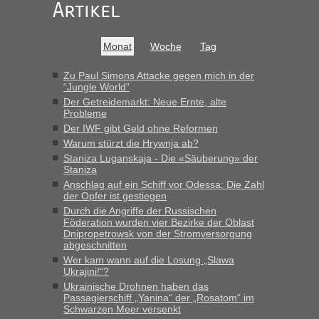
darauf hinweisen können.
Artikel
War aber nicht "böse" gemeint ...
Bis jetzt sind die Tickets auch noch nicht auf der Webseite
buchbar - warum auch immer ...
Monat
Woche
Tag
Hab´s versucht - bekomme aber immer angezeigt "auf dieser
Strecke fahren wir nicht"
Zu Paul Simons Attacke gegen mich in der
“Jungle World”
Der Getreidemarkt: Neue Ernte, alte
Probleme
“
Der IWF gibt Geld ohne Reformen
Warum stürzt die Hrywnja ab?
MHG1023
in
Berichte und Reisetipps • Re: Mit dem Zug in
die Ukraine
Staniza Luganskaja - Die «Säuberung» der
Staniza
„Man sollte aber explizit dazu schreiben, daß es ein Zug von
Anschlag auf ein Schiff vor Odessa: Die Zahl
LeoExpress ist - und nur auf deren Webseite kann man die
der Opfer ist gestiegen
Fahrkarten kaufen. Zumindest ist es die erste Umsteigefreie
Durch die Angriffe der Russischen
Verbindung von Deutschland...“
Föderation wurden vier Bezirke der Oblast
Dnipropetrowsk von der Stromversorgung
abgeschnitten
Eric
in
Recht, Visa und Dokumente • Re: Deklaration
gebrauchter Kleidung beim Zoll
Wer kam wann auf die Losung „Slawa
Ukrajini!“?
„Vielen Dank, mit einem Briefchen meiner Frau im Gepäck
Ukrainische Drohnen haben das
gab es keine Probleme“
Passagierschiff „Yanina“ der „Rosatom“ im
Schwarzen Meer versenkt