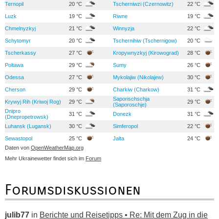
Ternopil
20 °C
Tscherniwzi (Czernowitz)
22 °C
Luzk
19 °C
Riwne
19 °C
Chmelnyzkyj
21 °C
Winnyzja
22 °C
Schytomyr
20 °C
Tschernihiw (Tschernigow)
20 °C
Tscherkassy
27 °C
Kropywnyzkyj (Kirowograd)
28 °C
Poltawa
29 °C
Sumy
26 °C
Odessa
27 °C
Mykolajiw (Nikolajew)
30 °C
Cherson
29 °C
Charkiw (Charkow)
31 °C
Saporischschja
Krywyj Rih (Kriwoj Rog)
29 °C
29 °C
(Saporoschje)
Dnipro
31 °C
Donezk
31 °C
(Dnepropetrowsk)
Luhansk (Lugansk)
30 °C
Simferopol
22 °C
Sewastopol
25 °C
Jalta
24 °C
Daten von
OpenWeatherMap.org
Mehr Ukrainewetter findet sich im
Forum
Forumsdiskussionen
julib77
in
Berichte und Reisetipps • Re: Mit dem Zug in die