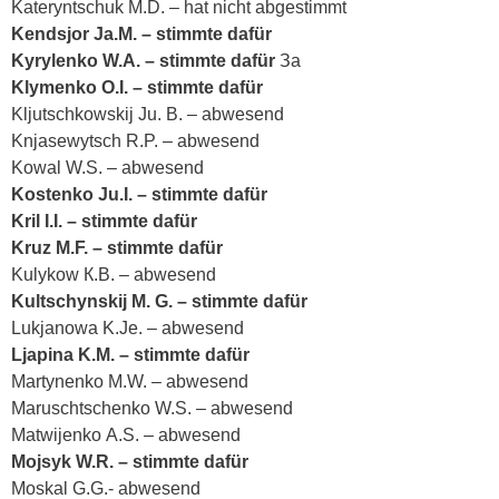
Kateryntschuk M.D. – hat nicht abgestimmt
Kendsjor Ja.M. – stimmte dafür
Kyrylenko W.A. – stimmte dafür
За
Klymenko O.I. – stimmte dafür
Kljutschkowskij Ju. B. – abwesend
Knjasewytsch R.P. – abwesend
Kowal W.S. – abwesend
Kostenko Ju.I. – stimmte dafür
Kril I.I. – stimmte dafür
Kruz M.F. – stimmte dafür
Kulykow К.B. – abwesend
Kultschynskij M. G. – stimmte dafür
Lukjanowa K.Je. – abwesend
Ljapina K.M. – stimmte dafür
Martynenko М.W. – abwesend
Maruschtschenko W.S. – abwesend
Matwijenko А.S. – abwesend
Mojsyk W.R. – stimmte dafür
Moskal G.G.- abwesend