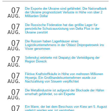
07
Die Exporte der Ukraine sind gefährdet: Die Nationalbank
der Ukraine prognostiziert Verluste in Höhe von über 2
aug.
Milliarden Dollar
07
Die Russische Föderation hat das größte Lager für
persönliche Schutzausrüstung von Delta Plus in der
aug.
Ukraine zerstört
07
Die Russen haben Lagerhäuser eines
Logistikunternehmens in der Oblast Dnipropetrowsk ins
aug.
Visier genommen
07
Selenskyj erörterte mit Drapatyj die Verteidigung der
Region Donezk
aug.
07
Fiktive Kraftstoffkäufe in Höhe von mehreren Millionen
Hrywnja: Ein Großhandelsunternehmen wurde zur
aug.
Nachzahlung von Steuern verpflichtet
07
Die Metallindustrie ist aufgrund der Blockade der Häfen
ernsthaft gefährdet, so ein Experte
aug.
07
Ein Mann, der bei dem Beschuss von Kiew am 5. August
verletzt worden war, ist verstorben