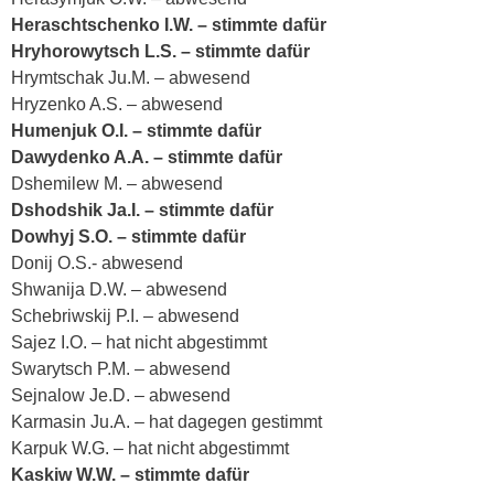
Heraschtschenko I.W. – stimmte dafür
Hryhorowytsch L.S. – stimmte dafür
Hrymtschak Ju.M. – abwesend
Hryzenko A.S. – abwesend
Humenjuk O.I. – stimmte dafür
Dawydenko A.A. – stimmte dafür
Dshemilew M. – abwesend
Dshodshik Ja.I. – stimmte dafür
Dowhyj S.O. – stimmte dafür
Donij O.S.- abwesend
Shwanija D.W. – abwesend
Schebriwskij P.I. – abwesend
Sajez I.O. – hat nicht abgestimmt
Swarytsch P.M. – abwesend
Sejnalow Je.D. – abwesend
Karmasin Ju.A. – hat dagegen gestimmt
Karpuk W.G. – hat nicht abgestimmt
Kaskiw W.W. – stimmte dafür