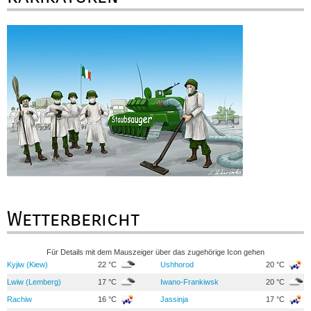
Wetterbericht
Für Details mit dem Mauszeiger über das zugehörige Icon gehen
Kyjiw (Kiew)
22 °C
Ushhorod
20 °C
Lwiw (Lemberg)
17 °C
Iwano-Frankiwsk
20 °C
Rachiw
16 °C
Jassinja
17 °C