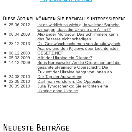
Diese Artikel könnten Sie ebenfalls interessieren:
25.06.2012
Ist es wirklich so wichtig, in welcher Sprache
wir sagen, dass die Ukraine am A... ist?
06.04.2009
Alexander Morosow: Das Schlimmere kann
das Bessere nicht schädigen
28.12.2013
Die Geldwäscheschemen von Janukowytsch,
Asarow und den Kljujews über Liechtenstein
08.12.2009
GESETZ.NET
05.03.2009
Hilft der Ukraine ein Diktator?
14.12.2009
Boris Beresowskij: An die Oligarchen und die
gesamte ukrainische Oberschicht: Die
Zukunft der Ukraine hängt von Ihnen ab
24.08.2010
Der Tag der Auswertung
22.05.2010
Darf man vorstellen: Die Opposition
30.09.2010
Julia Tymoschenko: Sie errichten eine
Ukraine ohne Ukraine
Neueste Beiträge