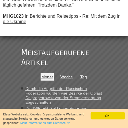
täglich gefahren. Trotzdem Danke.“
MHG1023
in
Berichte und Reisetipps • Re: Mit dem Zug in
die Ukraine
„
Der Link zum Anbieter ist ja da.
Meistaufgerufene
Ist korrekt, aber ich finde man hätte trotzdem im Text gleich
darauf hinweisen können.
Artikel
War aber nicht "böse" gemeint ...
Bis jetzt sind die Tickets auch noch nicht auf der Webseite
buchbar - warum auch immer ...
Monat
Woche
Tag
Hab´s versucht - bekomme aber immer angezeigt "auf dieser
Strecke fahren wir nicht"
Durch die Angriffe der Russischen
Föderation wurden vier Bezirke der Oblast
Dnipropetrowsk von der Stromversorgung
abgeschnitten
“
Der IWF gibt Geld ohne Reformen
Diese Website setzt Cookies für personalisierte Werbung und
Der Getreidemarkt: Neue Ernte, alte
OK!
MHG1023
in
Berichte und Reisetipps • Re: Mit dem Zug in
statistische Zwecke ein und es werden Daten zeitweilig
Probleme
die Ukraine
gespeichert.
Mehr Informationen zum Datenschutz
Warum stürzt die Hrywnja ab?