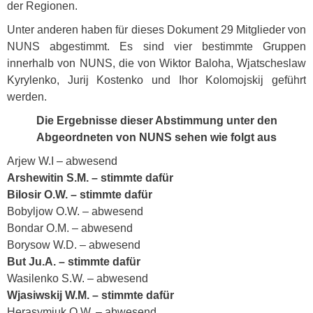
der Regionen.
Unter anderen haben für dieses Dokument 29 Mitglieder von
NUNS
abgestimmt. Es sind vier bestimmte Gruppen
innerhalb von
NUNS
, die von Wiktor Baloha, Wjatscheslaw
Kyrylenko, Jurij Kostenko und Ihor Kolomojskij geführt
werden.
Die Ergebnisse dieser Abstimmung unter den
Abgeordneten von
NUNS
sehen wie folgt aus
Arjew W.I – abwesend
Arshewitin S.M. – stimmte dafür
Bilosir O.W. – stimmte dafür
Bobyljow O.W. – abwesend
Bondar O.M. – abwesend
Borysow W.D. – abwesend
But Ju.A. – stimmte dafür
Wasilenko S.W. – abwesend
Wjasiwskij W.M. – stimmte dafür
Herasymjuk O.W. – abwesend