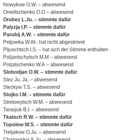
Nowykow O.W. – abwesend
Оmeltschenko О.О – abwesend
Orobez L.Ju. – stimmte dafür
Palyzja I.P. – stimmte dafür
Parubij А.W. – stimmte dafür
Petjowka W.W.- hat nicht abgestimmt
Pljuschtsch I.S. – hat sich der Stimme enthalten
Poljantschytsch М.М – abwesend
Poljatschenko W.А – abwesend
Slobodjan О.W. – stimmte dafür
Stez Ju. Ja. – abwesend
Stezkyw Т.S. – abwesend
Stojko І.М. – stimmte dafür
Stretowytsch W.М. – abwesend
Tarasjuk B.I. – abwesend
Tkatsch R.W. – stimmte dafür
Topolow W.S. – stimmte dafür
Tretjakow O.Ju. – abwesend
Charowskyj S.Ju. – abwesend