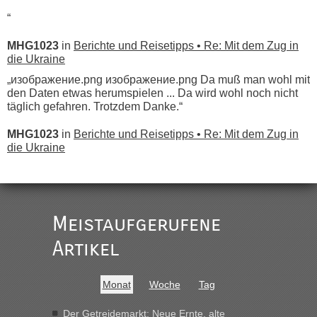
“
MHG1023
in
Berichte und Reisetipps • Re: Mit dem Zug in
die Ukraine
„изображение.png изображение.png Da muß man wohl mit
den Daten etwas herumspielen ... Da wird wohl noch nicht
täglich gefahren. Trotzdem Danke.“
MHG1023
in
Berichte und Reisetipps • Re: Mit dem Zug in
die Ukraine
„
Der Link zum Anbieter ist ja da.
Meistaufgerufene
Ist korrekt, aber ich finde man hätte trotzdem im Text gleich
darauf hinweisen können.
Artikel
War aber nicht "böse" gemeint ...
Bis jetzt sind die Tickets auch noch nicht auf der Webseite
buchbar - warum auch immer ...
Monat
Woche
Tag
Hab´s versucht - bekomme aber immer angezeigt "auf dieser
Strecke fahren wir nicht"
Der Getreidemarkt: Neue Ernte, alte