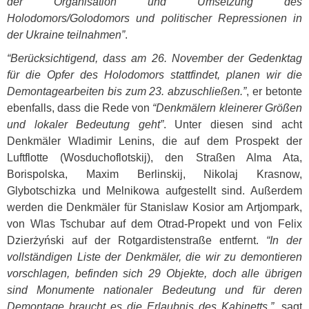
der Organisation und Umsetzung des
Holodomors/Golodomors und politischer Repressionen in
der Ukraine teilnahmen”
.
“Berücksichtigend, dass am 26. November der Gedenktag
für die Opfer des Holodomors stattfindet, planen wir die
Demontagearbeiten bis zum 23. abzuschließen.”
, er betonte
ebenfalls, dass die Rede von
“Denkmälern kleinerer Größen
und lokaler Bedeutung geht”
. Unter diesen sind acht
Denkmäler Wladimir Lenins, die auf dem Prospekt der
Luftflotte (Wosduchoflotskij), den Straßen Alma Ata,
Borispolska, Maxim Berlinskij, Nikolaj Krasnow,
Glybotschizka und Melnikowa aufgestellt sind. Außerdem
werden die Denkmäler für Stanislaw Kosior am Artjompark,
von Wlas Tschubar auf dem Otrad-Propekt und von Felix
Dzierżyński auf der Rotgardistenstraße entfernt.
“In der
vollständigen Liste der Denkmäler, die wir zu demontieren
vorschlagen, befinden sich 29 Objekte, doch alle übrigen
sind Monumente nationaler Bedeutung und für deren
Demontage braucht es die Erlaubnis des Kabinetts.”
, sagt