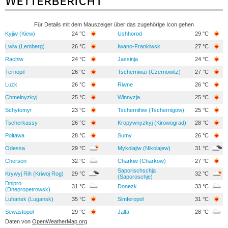
Wetterbericht
Für Details mit dem Mauszeiger über das zugehörige Icon gehen
Kyjiw (Kiew)
24 °C
Ushhorod
29 °C
Lwiw (Lemberg)
26 °C
Iwano-Frankiwsk
27 °C
Rachiw
24 °C
Jassinja
24 °C
Ternopil
26 °C
Tscherniwzi (Czernowitz)
27 °C
Luzk
26 °C
Riwne
26 °C
Chmelnyzkyj
25 °C
Winnyzja
25 °C
Schytomyr
23 °C
Tschernihiw (Tschernigow)
25 °C
Tscherkassy
26 °C
Kropywnyzkyj (Kirowograd)
28 °C
Poltawa
28 °C
Sumy
26 °C
Odessa
29 °C
Mykolajiw (Nikolajew)
31 °C
Cherson
32 °C
Charkiw (Charkow)
27 °C
Saporischschja
Krywyj Rih (Kriwoj Rog)
29 °C
32 °C
(Saporoschje)
Dnipro
31 °C
Donezk
33 °C
(Dnepropetrowsk)
Luhansk (Lugansk)
35 °C
Simferopol
31 °C
Sewastopol
29 °C
Jalta
28 °C
Daten von
OpenWeatherMap.org