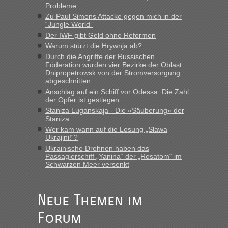
Probleme
Zu Paul Simons Attacke gegen mich in der
“Jungle World”
“
Der IWF gibt Geld ohne Reformen
Warum stürzt die Hrywnja ab?
MHG1023
in
Berichte und Reisetipps • Re: Mit dem Zug in
die Ukraine
Durch die Angriffe der Russischen
Föderation wurden vier Bezirke der Oblast
„Man sollte aber explizit dazu schreiben, daß es ein Zug von
Dnipropetrowsk von der Stromversorgung
LeoExpress ist - und nur auf deren Webseite kann man die
abgeschnitten
Fahrkarten kaufen. Zumindest ist es die erste Umsteigefreie
Anschlag auf ein Schiff vor Odessa: Die Zahl
Verbindung von Deutschland...“
der Opfer ist gestiegen
Staniza Luganskaja - Die «Säuberung» der
Staniza
Eric
in
Recht, Visa und Dokumente • Re: Deklaration
gebrauchter Kleidung beim Zoll
Wer kam wann auf die Losung „Slawa
Ukrajini!“?
„Vielen Dank, mit einem Briefchen meiner Frau im Gepäck
Ukrainische Drohnen haben das
gab es keine Probleme“
Passagierschiff „Yanina“ der „Rosatom“ im
Schwarzen Meer versenkt
Anuleb
in
Recht, Visa und Dokumente • Re: Seit Anfang
des Jahres haben die Zollbeamten Verstöße im Wert von
fast 11 Milliarden aufgedeckt
Neue Themen im
„Am besten wäre natürlich, wenn die Frau mit dabei ist.
Forum
Alleinreisende Männer stehen schließlich immer unter
Verdacht.“