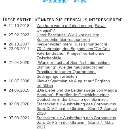
Holodomor
Kiew
Diese Artikel könnten Sie ebenfalls interessieren:
11.10.2018
Wer kam wann auf die Losung „Slawa
Ukrajini!“?
27.02.2023
Unter Beschuss: Wie Ukrainer ihre
Kulturdenkmäler restaurieren
20.10.2007
Kiewer wollen mehr Russischunterricht
23.06.2011
70. Jahrestag des Beginns des "Großen
Vaterländischen Krieges" verlief ohne
Zwischenfälle
21.04.2020
„Weniger Lust auf Sex. Nicht die richtige
Stimmung“: Wie die hauptstädtischen
Prostituierten unter Quarantäne-
Bedingungen arbeiten
16.07.2008
Kiewer Stadtplan ab August auf Englisch
erhältlich
24.06.2015
„Die Liebe und die Leidenswege von Magda
Homann“: Ergreifende Geschichte einer
Deutschen in der Ukraine der Stalinzeit
02.08.2020
Statistiken zur Ausbreitung des Coronavirus
Sars-CoV-2 in der Ukraine - Stand 2. August
2020
07.03.2021
Statistiken zur Ausbreitung des Coronavirus
Sars-CoV-2 in der Ukraine - Stand 7. März
2021