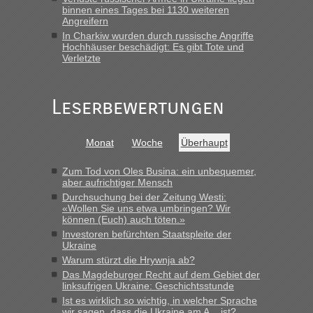
Früh. Mit sehr sehr wenig Verkehr, super bis zur Grenze. Nur
binnen eines Tages bei 1130 weiteren
8 PKW vor der Schranke....“
Angreifern
In Charkiw wurden durch russische Angriffe
Frank
in
Berichte und Reisetipps • Re: An welchem
Hochhäuser beschädigt: Es gibt Tote und
Grenzübergang zwischen Polen und der Ukraine geht es am
Verletzte
schnellsten?
„Gestern 6 Stunden warten vor der Grenze Richtung Polen
Leserbewertungen
in Krakowez mit dem Kleinbus. Abfertigung ging dann
schnell da auch Passagiere mit EU-Pass dabei waren“
Bernd D-UA
in
Berichte und Reisetipps • Re: An welchem
Monat
Woche
Überhaupt
Grenzübergang zwischen Polen und der Ukraine geht es am
schnellsten?
Zum Tod von Oles Busina: ein unbequemer,
aber aufrichtiger Mensch
„Bin am Montag 15.6.26 um 8 Uhr in Urgyniw ausgereist,
Durchsuchung bei der Zeitung Westi:
das erste Mal an einem Montagmorgen ca. 15 Fahrzeuge
«Wollen Sie uns etwa umbringen? Wir
vor mir, bin sonst der Erste oder Zweite, egal, nach ca 20
können (Euch) auch töten.»
Minuten wurde dann die nächste Welle...“
Investoren befürchten Staatspleite der
Ukraine
lev
in
Berichte und Reisetipps • Re: An welchem
Warum stürzt die Hrywnja ab?
Grenzübergang zwischen Polen und der Ukraine geht es am
Das Magdeburger Recht auf dem Gebiet der
schnellsten?
linksufrigen Ukraine: Geschichtsstunde
Ist es wirklich so wichtig, in welcher Sprache
„Derzeit, ist es überall sehr voll an den Grenzen Ukraine/
wir sagen, dass die Ukraine am A... ist?