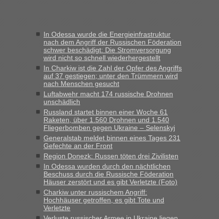
Frank
in
Recht, Visa und Dokumente • Re: Seit Anfang des
Jahres haben die Zollbeamten Verstöße im Wert von fast 11
In Odessa wurde die Energieinfrastruktur
Milliarden aufgedeckt
nach dem Angriff der Russischen Föderation
schwer beschädigt: Die Stromversorgung
„Kein Zoll. Du musst an sich nur sagen dass das privat ist
wird nicht so schnell wiederhergestellt
und du nicht damit handeln willst. So lange das nicht
In Charkiw ist die Zahl der Opfer des Angriffs
Originalverpackt ist und ersichlich das nicht neu sollte es
auf 37 gestiegen; unter den Trümmern wird
keine Probleme geben“
nach Menschen gesucht
Luftabwehr macht 174 russische Drohnen
Eric
in
Recht, Visa und Dokumente • Deklaration
unschädlich
gebrauchter Kleidung beim Zoll
Russland startet binnen einer Woche 61
Raketen, über 1.560 Drohnen und 1.540
„Hallo Leute, ich weiß nicht, ob ich hier richtig bin mit meiner
Fliegerbomben gegen Ukraine – Selenskyj
Anfrage. Ich möchte 4 Umzugskartons mit gebrauchter
Generalstab meldet binnen eines Tages 231
Straßen Kleidung bei der Einreise in die Ukraine
Gefechte an der Front
mitnehmen. Es ist gebrauchte Kleidung...“
Region Donezk: Russen töten drei Zivilisten
In Odessa wurden durch den nächtlichen
lev
in
Berichte und Reisetipps • Re: An welchem
Beschuss durch die Russische Föderation
Grenzübergang zwischen Polen und der Ukraine geht es am
Häuser zerstört und es gibt Verletzte (Foto)
schnellsten?
Charkiw unter russischem Angriff:
Hochhäuser getroffen, es gibt Tote und
„Wir sind mit unserem Wohnmobil, wie geplant am Montag
Verletzte
15.6. in Krakovets rüber. Sehr zeitig los gegen 5 Uhr in der
Verluste russischer Armee in Ukraine liegen