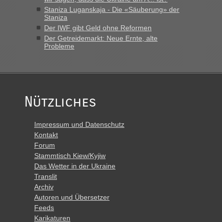
Polen. Zb. Krakovets 100 PKW ca. 10 h Wartezeit. Wollen
Staniza Luganskaja - Die «Säuberung» der
Montag rüber, versuchen es sehr früh.“
Staniza
Der IWF gibt Geld ohne Reformen
Der Getreidemarkt: Neue Ernte, alte
Probleme
Nützliches
Impressum und Datenschutz
Kontakt
Forum
Stammtisch Kiew/Kyjiw
Das Wetter in der Ukraine
Translit
Archiv
Autoren und Übersetzer
Feeds
Karikaturen